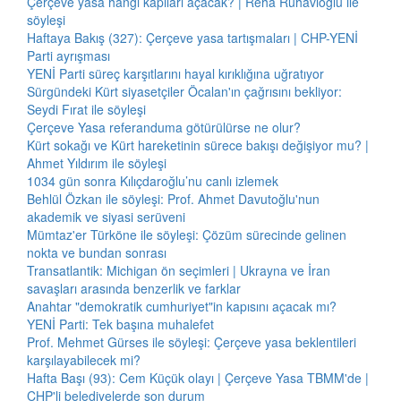
Çerçeve yasa hangi kapıları açacak? | Reha Ruhavioğlu ile
söyleşi
Haftaya Bakış (327): Çerçeve yasa tartışmaları | CHP-YENİ
Parti ayrışması
YENİ Parti süreç karşıtlarını hayal kırıklığına uğratıyor
Sürgündeki Kürt siyasetçiler Öcalan'ın çağrısını bekliyor:
Seydi Fırat ile söyleşi
Çerçeve Yasa referanduma götürülürse ne olur?
Kürt sokağı ve Kürt hareketinin sürece bakışı değişiyor mu? |
Ahmet Yıldırım ile söyleşi
1034 gün sonra Kılıçdaroğlu’nu canlı izlemek
Behlül Özkan ile söyleşi: Prof. Ahmet Davutoğlu'nun
akademik ve siyasi serüveni
Mümtaz'er Türköne ile söyleşi: Çözüm sürecinde gelinen
nokta ve bundan sonrası
Transatlantik: Michigan ön seçimleri | Ukrayna ve İran
savaşları arasında benzerlik ve farklar
Anahtar "demokratik cumhuriyet"in kapısını açacak mı?
YENİ Parti: Tek başına muhalefet
Prof. Mehmet Gürses ile söyleşi: Çerçeve yasa beklentileri
karşılayabilecek mi?
Hafta Başı (93): Cem Küçük olayı | Çerçeve Yasa TBMM'de |
CHP'li belediyelerde son durum