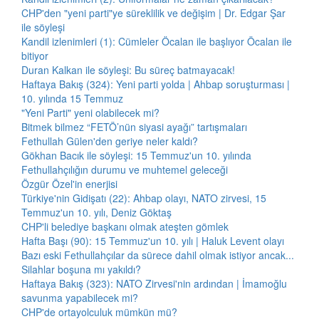
CHP'den "yeni parti"ye süreklilik ve değişim | Dr. Edgar Şar
ile söyleşi
Kandil izlenimleri (1): Cümleler Öcalan ile başlıyor Öcalan ile
bitiyor
Duran Kalkan ile söyleşi: Bu süreç batmayacak!
Haftaya Bakış (324): Yeni parti yolda | Ahbap soruşturması |
10. yılında 15 Temmuz
"Yeni Parti" yeni olabilecek mi?
Bitmek bilmez “FETÖ’nün siyasi ayağı” tartışmaları
Fethullah Gülen'den geriye neler kaldı?
Gökhan Bacık ile söyleşi: 15 Temmuz'un 10. yılında
Fethullahçılığın durumu ve muhtemel geleceği
Özgür Özel'in enerjisi
Türkiye'nin Gidişatı (22): Ahbap olayı, NATO zirvesi, 15
Temmuz'un 10. yılı, Deniz Göktaş
CHP'li belediye başkanı olmak ateşten gömlek
Hafta Başı (90): 15 Temmuz'un 10. yılı | Haluk Levent olayı
Bazı eski Fethullahçılar da sürece dahil olmak istiyor ancak...
Silahlar boşuna mı yakıldı?
Haftaya Bakış (323): NATO Zirvesi'nin ardından | İmamoğlu
savunma yapabilecek mi?
CHP'de ortayolculuk mümkün mü?