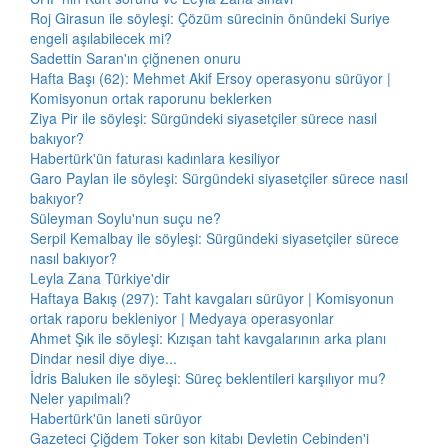
Roj Girasun ile söyleşi: Çözüm sürecinin önündeki Suriye
engeli aşılabilecek mi?
Sadettin Saran'ın çiğnenen onuru
Hafta Başı (62): Mehmet Akif Ersoy operasyonu sürüyor |
Komisyonun ortak raporunu beklerken
Ziya Pir ile söyleşi: Sürgündeki siyasetçiler sürece nasıl
bakıyor?
Habertürk'ün faturası kadınlara kesiliyor
Garo Paylan ile söyleşi: Sürgündeki siyasetçiler sürece nasıl
bakıyor?
Süleyman Soylu'nun suçu ne?
Serpil Kemalbay ile söyleşi: Sürgündeki siyasetçiler sürece
nasıl bakıyor?
Leyla Zana Türkiye'dir
Haftaya Bakış (297): Taht kavgaları sürüyor | Komisyonun
ortak raporu bekleniyor | Medyaya operasyonlar
Ahmet Şık ile söyleşi: Kızışan taht kavgalarının arka planı
Dindar nesil diye diye...
İdris Baluken ile söyleşi: Süreç beklentileri karşılıyor mu?
Neler yapılmalı?
Habertürk'ün laneti sürüyor
Gazeteci Çiğdem Toker son kitabı Devletin Cebinden'i