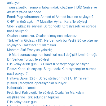
anlatıyor
Transatlantik: Trump'ın tabanındaki çözülme | IŞİD Suriye ve
Avustralya'da sahnede
Bondi Plajı kahramanı Ahmed el Ahmed bize ne söylüyor?
CHP'nin önü açık mı? Muzaffer Ayhan Kara ile söyleşi
Sibel Yiğitalp ile söyleşi: Sürgündeki Kürt siyasetçiler sürece
nasıl bakıyor?
Öcalan olunca zor, Öcalan olmayınca imkansız
Türkiye'nin Gidişatı (15): Nerden çıktı bu Yeşil? Bütçe bize ne
söylüyor? Gazeteci tutuklamaları
Mehmet Akif Ersoy'un yalnızlığı
19 Mart sonrası seçmen tercihleri nasıl değişti? İzmir örneği:
Dr. Serkan Turgut ile söyleşi
Dile kolay 4600 gün: İBB Davası bitmeyeceğe benziyor
Remzi Kartal ile söyleşi: Sürgündeki Kürt siyasetçiler sürece
nasıl bakıyor?
Haftaya Bakış (296): Süreç sürüyor mu? | CHP'nin yeni
yüzleri | Medyada operasyonlar sürüyor
Habertürk'ün laneti
Prof. Erol Katırcıoğlu ile söyleşi: Öcalan'ın Marksizm
eleştirilerine Türk solundan tepkiler
Dile kolay 2962 gün