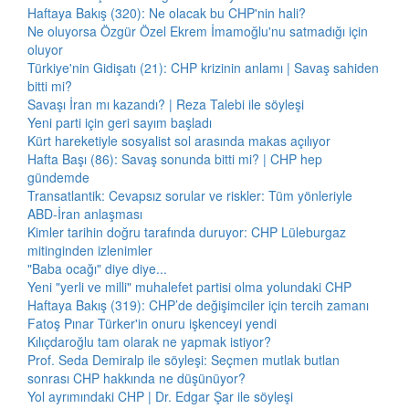
Haftaya Bakış (320): Ne olacak bu CHP'nin hali?
Ne oluyorsa Özgür Özel Ekrem İmamoğlu'nu satmadığı için
oluyor
Türkiye'nin Gidişatı (21): CHP krizinin anlamı | Savaş sahiden
bitti mi?
Savaşı İran mı kazandı? | Reza Talebi ile söyleşi
Yeni parti için geri sayım başladı
Kürt hareketiyle sosyalist sol arasında makas açılıyor
Hafta Başı (86): Savaş sonunda bitti mi? | CHP hep
gündemde
Transatlantik: Cevapsız sorular ve riskler: Tüm yönleriyle
ABD-İran anlaşması
Kimler tarihin doğru tarafında duruyor: CHP Lüleburgaz
mitinginden izlenimler
"Baba ocağı" diye diye...
Yeni "yerli ve milli" muhalefet partisi olma yolundaki CHP
Haftaya Bakış (319): CHP’de değişimciler için tercih zamanı
Fatoş Pınar Türker'in onuru işkenceyi yendi
Kılıçdaroğlu tam olarak ne yapmak istiyor?
Prof. Seda Demiralp ile söyleşi: Seçmen mutlak butlan
sonrası CHP hakkında ne düşünüyor?
Yol ayrımındaki CHP | Dr. Edgar Şar ile söyleşi