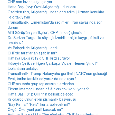
CHP son hız kopuşa gidiyor
Hafta Başı (85): Özel-Kılıçdaroğlu düellosu
Özel'den ileri, Kılıçdaroğlu'ndan geri adım | Uzman konuklar
ile ortak yayın
Transatlantik: Ermenistan'da seçimler | İran savaşında son
durum
Milli Görüş'ün yenilikçileri, CHP'nin değişimcileri
Dr. Serkan Turgut ile söyleşi: İzmirliler niçin kaygılı, öfkeli ve
umutsuz?
Ve Bahçeli de Kılıçdaroğlu dedi
CHP'de taraflar anlaşabilir mi?
Haftaya Bakış (319): CHP krizi sürüyor
Hüseyin Çelik ve Figen Çalıkuşu "Adalet Hemen Şimdi!"
toplantısını anlatıyor
Transatlantik: Trump-Netanyahu gerilimi | NATO'nun geleceği
Evet, tarihe tanıklık ediyoruz da ne oluyor?
CHP'nin tarihi grup toplantısının ardından
Ekrem İmamoğlu'ndan hâlâ niçin çok korkuyorlar?
Hafta Başı (84): CHP'nin belirsiz geleceği
Kılıçdaroğlu'nun etkin pişmanlık başvurusu
"Bay Kemal" "Reis"i kurtarabilecek mi?
Özgür Özel yeni parti kuracak mı?
Haftaya Bakış (318): Tüm yönleriyle CHP'de seçilmişlerle