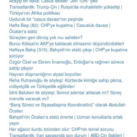
Acayip bir dava: Casus dediler "Jön Türk" çıktı
Transatlantik: Trump-Çin | Rusya'da muhalefetin yükselişi |
Türkiye'nin Afrika politikası
Uyduruk bir "casus davası"nın peşinde
Hafta Başı (82): CHP'ye kuşatma | Casusluk davası |
Öcalan'a statü
Süreçten geri dönüş yok mu sahiden?
Burcu Köksal'ın AKP'ye katılacak olmasının düşündürdükleri
Haftaya Bakış (315): Bahçeli'nin statü çıkışı | CHP'ye kuşatma
sürüyor
Özgür Özel ve Ekrem İmamoğlu, Erdoğan'a rağmen sürece
sahip çıkıyor
Hayvan düşmanlığının siyasi boyutları
Reha Ruhavioğlu ile söyleşi: Kürtlerde kimliğe sahip çıkma,
milliyetçilik ve Türkiyelilik eğilimleri
İdris Baluken ile söyleşi: Somut adımlar atılacak mı? Süreç
menzile varacak mı?
“Barış Süreci ve Siyasallaşma Koordinatörü” olarak Abdullah
Öcalan
Bahçeli'nin Öcalan'a statü önerisi | Uzman konuklarla ortak
yayın
Her ağacın kurdu özünden olur: CHP'nin temel sorunu
Transatlantik: İran savaşında son durum | ABD-Çin ilişkileri |