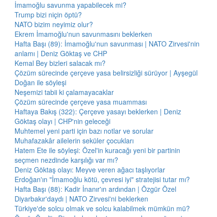
İmamoğlu savunma yapabilecek mi?
Trump bizi niçin öptü?
NATO bizim neyimiz olur?
Ekrem İmamoğlu'nun savunmasını beklerken
Hafta Başı (89): İmamoğlu'nun savunması | NATO Zirvesi'nin
anlamı | Deniz Göktaş ve CHP
Kemal Bey bizleri salacak mı?
Çözüm sürecinde çerçeve yasa belirsizliği sürüyor | Ayşegül
Doğan ile söyleşi
Neşemizi tabii ki çalamayacaklar
Çözüm sürecinde çerçeve yasa muamması
Haftaya Bakış (322): Çerçeve yasayı beklerken | Deniz
Göktaş olayı | CHP'nin geleceği
Muhtemel yeni parti için bazı notlar ve sorular
Muhafazakâr ailelerin seküler çocukları
Hatem Ete ile söyleşi: Özel'in kuracağı yeni bir partinin
seçmen nezdinde karşılığı var mı?
Deniz Göktaş olayı: Meyve veren ağacı taşlıyorlar
Erdoğan'ın "İmamoğlu kötü, çevresi iyi" stratejisi tutar mı?
Hafta Başı (88): Kadir İnanır'ın ardından | Özgür Özel
Diyarbakır'daydı | NATO Zirvesi'ni beklerken
Türkiye'de solcu olmak ve solcu kalabilmek mümkün mü?