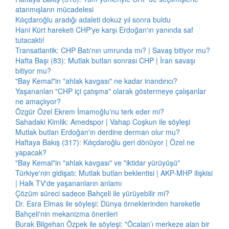
atanmışların mücadelesi
Kılıçdaroğlu aradığı adaleti dokuz yıl sonra buldu
Hani Kürt hareketi CHP'ye karşı Erdoğan'ın yanında saf
tutacaktı!
Transatlantik: CHP Batı'nın umrunda mı? | Savaş bitiyor mu?
Hafta Başı (83): Mutlak butlan sonrası CHP | İran savaşı
bitiyor mu?
"Bay Kemal"in "ahlak kavgası" ne kadar inandırıcı?
Yaşananları "CHP içi çatışma" olarak göstermeye çalışanlar
ne amaçlıyor?
Özgür Özel Ekrem İmamoğlu'nu terk eder mi?
Sahadaki Kimlik: Amedspor | Vahap Coşkun ile söyleşi
Mutlak butlan Erdoğan'ın derdine derman olur mu?
Haftaya Bakış (317): Kılıçdaroğlu geri dönüyor | Özel ne
yapacak?
"Bay Kemal"in "ahlak kavgası" ve "iktidar yürüyüşü"
Türkiye'nin gidişatı: Mutlak butlan beklentisi | AKP-MHP ilişkisi
| Halk TV'de yaşananların anlamı
Çözüm süreci sadece Bahçeli ile yürüyebilir mi?
Dr. Esra Elmas ile söyleşi: Dünya örneklerinden hareketle
Bahçeli'nin mekanizma önerileri
Burak Bilgehan Özpek ile söyleşi: "Öcalan’ı merkeze alan bir