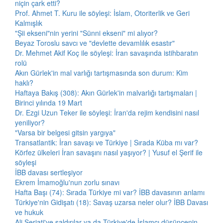
niçin çark etti?
Prof. Ahmet T. Kuru ile söyleşi: İslam, Otoriterlik ve Geri
Kalmışlık
"Şii ekseni"nin yerini "Sünni ekseni" mi alıyor?
Beyaz Toroslu savcı ve "devlette devamlılık esastır"
Dr. Mehmet Akif Koç ile söyleşi: İran savaşında istihbaratın
rolü
Akın Gürlek'in mal varlığı tartışmasında son durum: Kim
haklı?
Haftaya Bakış (308): Akın Gürlek'in malvarlığı tartışmaları |
Birinci yılında 19 Mart
Dr. Ezgi Uzun Teker ile söyleşi: İran'da rejim kendisini nasıl
yeniliyor?
"Varsa bir belgesi gitsin yargıya"
Transatlantik: İran savaşı ve Türkiye | Sırada Küba mı var?
Körfez ülkeleri İran savaşını nasıl yaşıyor? | Yusuf el Şerif ile
söyleşi
İBB davası sertleşiyor
Ekrem İmamoğlu'nun zorlu sınavı
Hafta Başı (74): Sırada Türkiye mi var? İBB davasının anlamı
Türkiye'nin Gidişatı (18): Savaş uzarsa neler olur? İBB Davası
ve hukuk
Ali Şeriati'ye saldırılar ya da Türkiye'de İslamcı düşüncenin