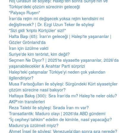
Roj Girasun ile söyleşi: Halep'ten sonra Suriye'nin ve
Türkiye'deki çözüm sürecinin geleceği
"Palyaço Ruşen"
İran'da rejim mi değişecek yoksa rejim kendisini mi
değiştirecek? | Dr. Ezgi Uzun Teker ile söyleşi
"Sizi gidi 'kripto Kürtçüler' sizi!"
Hafta Başı (65): İran'ın geleceği | Halep'te yaşananlar |
Gözler Grönland'da
İran için üzülme vakti
Suriye'de kim terörist, kim değil?
Seçmen Ne Diyor? | 2025'te siyasette yaşananlar, 2026'da
yaşanabilecekler & Anahtar Parti sürprizi
Halep'teki çatışmalar Türkiye'yi neden çok yakından
ilgilendiriyor?
Musa Farisoğulları ile söyleşi: Sürgündeki Kürt siyasetçiler
çözüm sürecine nasıl bakıyor?
Haftaya Bakış (300): Sıra İran'da mı? Halep'te neler oldu?
AKP'nin transferleri
Reza Talebi ile söyleşi: Sırada İran mı var?
Transatlantik: Maduro olayı | 2026'da ABD gündemi
"İç cepheyi tahkim" edelim de kiminle, nasıl yapacağız?
Maduro'ya üzülmeli miyiz?
Ahmet İnsel ile söyleşi: Venezuela'dan sonra sıra nerede?