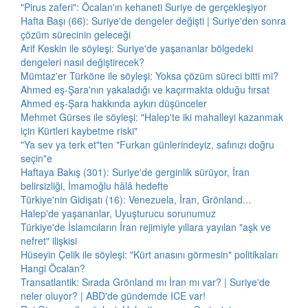
"Pirus zaferi": Öcalan'ın kehaneti Suriye de gerçekleşiyor
Hafta Başı (66): Suriye'de dengeler değişti | Suriye'den sonra
çözüm sürecinin geleceği
Arif Keskin ile söyleşi: Suriye'de yaşananlar bölgedeki
dengeleri nasıl değiştirecek?
Mümtaz'er Türköne ile söyleşi: Yoksa çözüm süreci bitti mi?
Ahmed eş-Şara'nın yakaladığı ve kaçırmakta olduğu fırsat
Ahmed eş-Şara hakkında aykırı düşünceler
Mehmet Gürses ile söyleşi: "Halep'te iki mahalleyi kazanmak
için Kürtleri kaybetme riski"
"Ya sev ya terk et"ten "Furkan günlerindeyiz, safınızı doğru
seçin"e
Haftaya Bakış (301): Suriye'de gerginlik sürüyor, İran
belirsizliği, İmamoğlu hâlâ hedefte
Türkiye'nin Gidişatı (16): Venezuela, İran, Grönland...
Halep'de yaşananlar, Uyuşturucu sorunumuz
Türkiye'de İslamcıların İran rejimiyle yıllara yayılan "aşk ve
nefret" ilişkisi
Hüseyin Çelik ile söyleşi: "Kürt anasını görmesin" politikaları
Hangi Öcalan?
Transatlantik: Sırada Grönland mı İran mı var? | Suriye'de
neler oluyor? | ABD'de gündemde ICE var!