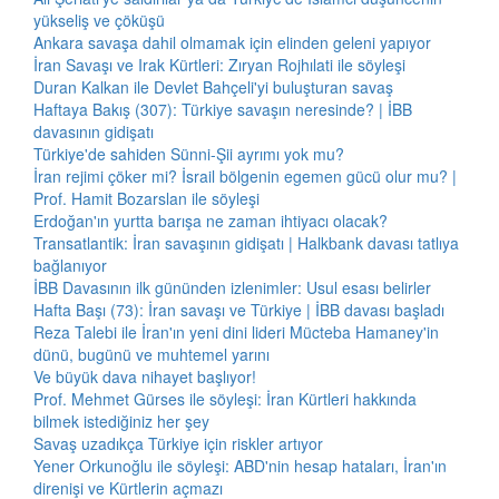
yükseliş ve çöküşü
Ankara savaşa dahil olmamak için elinden geleni yapıyor
İran Savaşı ve Irak Kürtleri: Zıryan Rojhılati ile söyleşi
Duran Kalkan ile Devlet Bahçeli'yi buluşturan savaş
Haftaya Bakış (307): Türkiye savaşın neresinde? | İBB
davasının gidişatı
Türkiye'de sahiden Sünni-Şii ayrımı yok mu?
İran rejimi çöker mi? İsrail bölgenin egemen gücü olur mu? |
Prof. Hamit Bozarslan ile söyleşi
Erdoğan'ın yurtta barışa ne zaman ihtiyacı olacak?
Transatlantik: İran savaşının gidişatı | Halkbank davası tatlıya
bağlanıyor
İBB Davasının ilk gününden izlenimler: Usul esası belirler
Hafta Başı (73): İran savaşı ve Türkiye | İBB davası başladı
Reza Talebi ile İran'ın yeni dini lideri Mücteba Hamaney'in
dünü, bugünü ve muhtemel yarını
Ve büyük dava nihayet başlıyor!
Prof. Mehmet Gürses ile söyleşi: İran Kürtleri hakkında
bilmek istediğiniz her şey
Savaş uzadıkça Türkiye için riskler artıyor
Yener Orkunoğlu ile söyleşi: ABD'nin hesap hataları, İran'ın
direnişi ve Kürtlerin açmazı