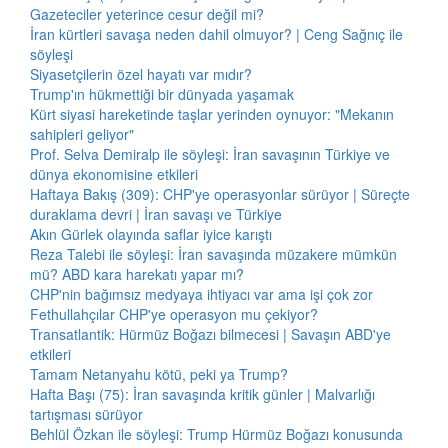
Gazeteciler yeterince cesur değil mi?
İran kürtleri savaşa neden dahil olmuyor? | Ceng Sağnıç ile
söyleşi
Siyasetçilerin özel hayatı var mıdır?
Trump'ın hükmettiği bir dünyada yaşamak
Kürt siyasi hareketinde taşlar yerinden oynuyor: "Mekanın
sahipleri geliyor"
Prof. Selva Demiralp ile söyleşi: İran savaşının Türkiye ve
dünya ekonomisine etkileri
Haftaya Bakış (309): CHP'ye operasyonlar sürüyor | Süreçte
duraklama devri | İran savaşı ve Türkiye
Akın Gürlek olayında saflar iyice karıştı
Reza Talebi ile söyleşi: İran savaşında müzakere mümkün
mü? ABD kara harekatı yapar mı?
CHP'nin bağımsız medyaya ihtiyacı var ama işi çok zor
Fethullahçılar CHP'ye operasyon mu çekiyor?
Transatlantik: Hürmüz Boğazı bilmecesi | Savaşın ABD'ye
etkileri
Tamam Netanyahu kötü, peki ya Trump?
Hafta Başı (75): İran savaşında kritik günler | Malvarlığı
tartışması sürüyor
Behlül Özkan ile söyleşi: Trump Hürmüz Boğazı konusunda