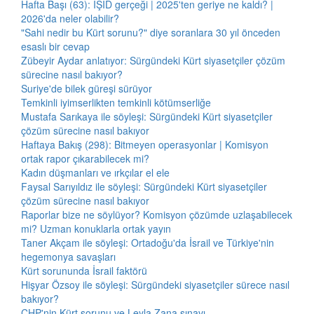
Hafta Başı (63): IŞİD gerçeği | 2025'ten geriye ne kaldı? |
2026'da neler olabilir?
"Sahi nedir bu Kürt sorunu?" diye soranlara 30 yıl önceden
esaslı bir cevap
Zübeyir Aydar anlatıyor: Sürgündeki Kürt siyasetçiler çözüm
sürecine nasıl bakıyor?
Suriye'de bilek güreşi sürüyor
Temkinli iyimserlikten temkinli kötümserliğe
Mustafa Sarıkaya ile söyleşi: Sürgündeki Kürt siyasetçiler
çözüm sürecine nasıl bakıyor
Haftaya Bakış (298): Bitmeyen operasyonlar | Komisyon
ortak rapor çıkarabilecek mi?
Kadın düşmanları ve ırkçılar el ele
Faysal Sarıyıldız ile söyleşi: Sürgündeki Kürt siyasetçiler
çözüm sürecine nasıl bakıyor
Raporlar bize ne söylüyor? Komisyon çözümde uzlaşabilecek
mi? Uzman konuklarla ortak yayın
Taner Akçam ile söyleşi: Ortadoğu'da İsrail ve Türkiye'nin
hegemonya savaşları
Kürt sorununda İsrail faktörü
Hişyar Özsoy ile söyleşi: Sürgündeki siyasetçiler sürece nasıl
bakıyor?
CHP'nin Kürt sorunu ve Leyla Zana sınavı