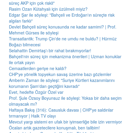
süreç AKP için çok riskli"
Rasim Ozan Kütahyalı için üzülmeli miyiz?
Edgar Şar ile söyleşi: "Bahçeli ve Erdoğan'ın süreçte risk
algıları farklı"
Devlet Bahçeli süreç konusunda ne kadar samimi? | Prof.
Mehmet Gürses ile söyleşi
Transatlantik: Trump Çin'de ne umdu ne buldu? | Hürmüz
Boğazı bilmecesi
Selahattin Demirtaş'ı bir rahat bırakmıyorlar!
Bahçeli'nin süreç için mekanizma önerileri | Uzman konuklar
ile ortak yayın
Cemaatlerden geriye ne kaldı?
CHP'ye yönelik topyekun savaş üzerine bazı gözlemler
Amberin Zaman ile söyleşi: "Suriye Kürtleri kazanımlarını
korumanın Şam'dan geçtiğini kavradı"
Evet, hedefte Özgür Özel var
Prof. Şule Özsoy Boyunsuz ile söyleşi: Yoksa bir daha seçim
olmayacak mı?
Haftaya Bakış (316): Casusluk davası | CHP'ye saldırılar
tırmanıyor | Halk TV olayı
Mevcut yargı sistemi en ufak bir iyimserliğe bile izin vermiyor
Öcalan artık gazetecilere konuşmalı, ben talibim!