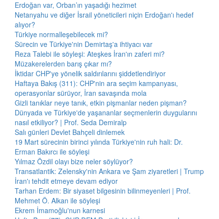
Erdoğan var, Orban’ın yaşadığı hezimet
Netanyahu ve diğer İsrail yöneticileri niçin Erdoğan'ı hedef
alıyor?
Türkiye normalleşebilecek mi?
Sürecin ve Türkiye'nin Demirtaş'a ihtiyacı var
Reza Talebi ile söyleşi: Ateşkes İran'ın zaferi mi?
Müzakerelerden barış çıkar mı?
İktidar CHP'ye yönelik saldırılarını şiddetlendiriyor
Haftaya Bakış (311): CHP'nin ara seçim kampanyası,
operasyonlar sürüyor, İran savaşında mola
Gizli tanıklar neye tanık, etkin pişmanlar neden pişman?
Dünyada ve Türkiye'de yaşananlar seçmenlerin duygularını
nasıl etkiliyor? | Prof. Seda Demiralp
Salı günleri Devlet Bahçeli dinlemek
19 Mart sürecinin birinci yılında Türkiye'nin ruh hali: Dr.
Erman Bakırcı ile söyleşi
Yılmaz Özdil olayı bize neler söylüyor?
Transatlantik: Zelensky'nin Ankara ve Şam ziyaretleri | Trump
İran'ı tehdit etmeye devam ediyor
Tarhan Erdem: Bir siyaset bilgesinin bilinmeyenleri | Prof.
Mehmet Ö. Alkan ile söyleşi
Ekrem İmamoğlu'nun karnesi