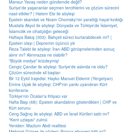
Mansur Yavaş neden gündemde değil?
Suriye'de yaşananlar seçmen tercihlerini ve çözüm sürecini
nasıl etkiler? | Hatem Ete ile söyleşi
Epstein skandalı ve Noam Chomsky'nin yarattığı hayal kırıklığı
Mustafa Akyol ile söyleşi: Dünyada ve Türkiye'de İslamiyet,
İslamcılık ve cihatçılığın geleceği
Haftaya Bakış (303): Bahçeli süreci kurtarabilecek mi? |
Epstein olayı | Depremin üçüncü yılı
Reza Talebi ile söyleşi: İran-ABD görüşmelerinden sonuç
alınır mı? Alınmazsa ne olabilir?
"Büyük medya" krizdeymiş!
Cengiz Çandar ile söyleşi: Suriye'de aslında ne oldu?
Çözüm sürecinde sil baştan
Bir 12 Eylül trajedisi: Hayko Manuel Eldemir (Yergetyan)
Emine Uçak ile söyleşi: CHP'nin yankı uyandıran Kürt
konferansı
Türkiye'nin Öcalan'a ihtiyacı var
Hafta Başı (68): Epstein skandalının gösterdikleri | CHP ve
Kürt sorunu
Ceng Sağnıç ile söyleşi: ABD ve İsrail Kürtleri sattı mı?
"Kent uzlaşısı" zulmü
Yeniden: Mazlum Abdi realitesi
Mehmet Gürses ile söyleşi: Rojava efsanesi bitti mi?