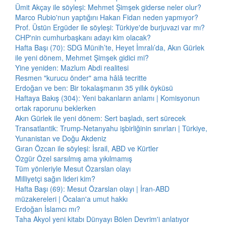
Ümit Akçay ile söyleşi: Mehmet Şimşek giderse neler olur?
Marco Rubio'nun yaptığını Hakan Fidan neden yapmıyor?
Prof. Üstün Ergüder ile söyleşi: Türkiye'de burjuvazi var mı?
CHP'nin cumhurbaşkanı adayı kim olacak?
Hafta Başı (70): SDG Münih’te, Heyet İmralı’da, Akın Gürlek
ile yeni dönem, Mehmet Şimşek gidici mi?
Yine yeniden: Mazlum Abdi realitesi
Resmen "kurucu önder" ama hâlâ tecritte
Erdoğan ve ben: Bir tokalaşmanın 35 yıllık öyküsü
Haftaya Bakış (304): Yeni bakanların anlamı | Komisyonun
ortak raporunu beklerken
Akın Gürlek ile yeni dönem: Sert başladı, sert sürecek
Transatlantik: Trump-Netanyahu işbirliğinin sınırları | Türkiye,
Yunanistan ve Doğu Akdeniz
Gıran Özcan ile söyleşi: İsrail, ABD ve Kürtler
Özgür Özel sarsılmış ama yıkılmamış
Tüm yönleriyle Mesut Özarslan olayı
Milliyetçi sağın lideri kim?
Hafta Başı (69): Mesut Özarslan olayı | İran-ABD
müzakereleri | Öcalan'a umut hakkı
Erdoğan İslamcı mı?
Taha Akyol yeni kitabı Dünyayı Bölen Devrim'i anlatıyor