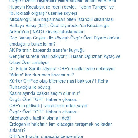
Özgür Özel'in Diyarbakır çıkartmasının anlam ve önemi
Hüseyin Kocabıyık ile "derin devlet", "derin Türkiye" ve
"bürokratik oligarşi" üzerine söyleşi
Kılıçdaroğlu'nun başlamadan biten İstanbul çıkartması
Haftaya Bakış (321): Özel Diyarbakır'da Kılıçdaroğlu
Ankara'da | NATO Zirvesi tutuklamaları
Doç. Vahap Coşkun ile söyleşi: Özgür Özel Diyarbakır'da
umduğunu bulabildi mi?
AK Parti'nin kapısında transfer kuyruğu
Gençler sürece nasıl bakıyor? | Hasan Oğuzhan Aytaç ve
Olcay Özer anlatıyor
Dr. Edgar Şar ile söyleşi: CHP'de saflar iyice netleşiyor
"Adam" her durumda kazanır mı?
Kürtler CHP'de olup bitenlere nasıl bakıyor? | Reha
Ruhavioğlu ile söyleşi
Kasım ayında baskın seçim olur mu?
Özgür Özel TGRT Haber'e çıkarsa...
CHP'nin gidişatı | İzleyicilerle ortak yayın
Özgür Özel TGRT Haber'e çıkarsa...
Kılıçdaroğlu tabii ki pişman değil
Erdoğan'ın halefinin kim olacağını tartışmak ne kadar
anlamlı?
CHP'de ihraçlar duracağa benzemiyor