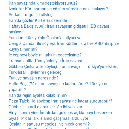
İran savaşında kimi destekliyorsunuz?
İzmirliler Kürt sorunu ve çözüm sürecine nasıl bakıyor?
Serkan Turgut ile söyleşi
İran'da gözler Kürtlerin üzerinde
Haftaya Bakış (306): İran savaşının gidişatı | İBB davası
başlıyor
Yeniden: Türkiye'nin Öcalan'a ihtiyacı var
Cengiz Çandar ile söyleşi: İran Kürtleri İsrail ve ABD'nin ipiyle
kuyuya iner mi?
İç cepheyi böyle mi tahkim edeceksiniz?
Transatlantik: Tüm yönleriyle İran savaşı
Gökhan Çınkara ile söyleşi: İran savaşının Türkiye'ye etkileri,
Türk-İsrail ilişkilerinin geleceği
Türkiye savaşın neresinde?
Hafta Başı (72): İran savaşı ne kadar sürer? Türkiye ne
yapabilir?
İran'da rejim ayakta kalabilir mi?
Reza Talebi ile söyleşi: İran savaşı ne kadar sürdürebilir?
Cübbeli'nin acil olarak laikliğe ihtiyacı var
Bir yıl sonra yine İmralı'dan gelecek açıklamayı beklerken
Siyasi iktidar laik-islamcı çatışması arzuluyor
Öcalan'ın statüsü meselesi niçin çok önemli?