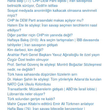
Hafta Başı (77): CHP-DEM Parti ilişkisi | İran savaşında
belirsizlik sürüyor, Özdil'in istifası
Sosyal medyada anonimliğin kalkacak olmasına sevinmeli
miyiz?
CHP ile DEM Parti arasındaki makas açılıyor mu?
Hatem Ete ile söyleşi: İran savaşı seçmen tercihlerini nasıl
etkiliyor?
Diğer partiler niçin CHP'nin yanında değil?
Haftaya Bakış (310): Ara seçim tartışmaları | İBB davasında
tahliyeler | İran savaşının gidişatı
Kim darbeci, kim değil?
Anahtar Parti Genel Başkanı Yavuz Ağıralioğlu ile özel yayın
Özgür Özel teslim olmuyor
Prof. Serhat Güvenç ile söyleşi: Montrö Boğazlar Sözleşmesi
nedir, ne değildir?
Türk hava sahasında düşürülen füzelerin sırrı
Dr. Hakan Şahin ile söyleşi: Tüm yönleriyle Adana'da kurulan
NATO Çok Ulsulu Kolordusu
Transatlantik: Müzakerelerin gidişatı | ABD'de İsrail lobisi |
Lübnan'da neler oluyor?
Türk solundan geriye ne kaldı?
Mahir Çayan Kitabı'nı editörü Emir Ali Türkmen anlatıyor
Hafta Başı (76): İran savaşı biteceğe benzemiyor |