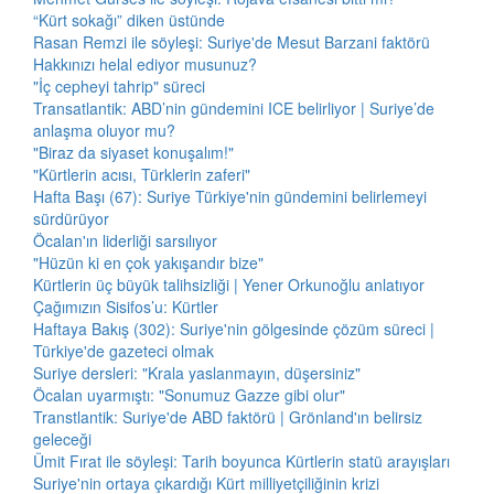
“Kürt sokağı” diken üstünde
Rasan Remzi ile söyleşi: Suriye'de Mesut Barzani faktörü
Hakkınızı helal ediyor musunuz?
"İç cepheyi tahrip" süreci
Transatlantik: ABD’nin gündemini ICE belirliyor | Suriye’de
anlaşma oluyor mu?
"Biraz da siyaset konuşalım!"
"Kürtlerin acısı, Türklerin zaferi"
Hafta Başı (67): Suriye Türkiye'nin gündemini belirlemeyi
sürdürüyor
Öcalan'ın liderliği sarsılıyor
"Hüzün ki en çok yakışandır bize"
Kürtlerin üç büyük talihsizliği | Yener Orkunoğlu anlatıyor
Çağımızın Sisifos’u: Kürtler
Haftaya Bakış (302): Suriye'nin gölgesinde çözüm süreci |
Türkiye'de gazeteci olmak
Suriye dersleri: "Krala yaslanmayın, düşersiniz"
Öcalan uyarmıştı: "Sonumuz Gazze gibi olur"
Transtlantik: Suriye'de ABD faktörü | Grönland'ın belirsiz
geleceği
Ümit Fırat ile söyleşi: Tarih boyunca Kürtlerin statü arayışları
Suriye'nin ortaya çıkardığı Kürt milliyetçiliğinin krizi