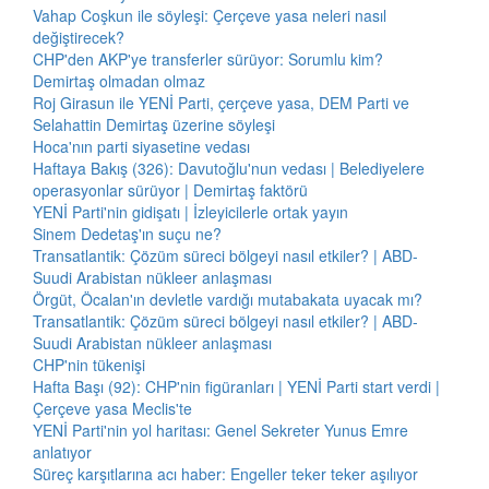
Vahap Coşkun ile söyleşi: Çerçeve yasa neleri nasıl
değiştirecek?
CHP'den AKP'ye transferler sürüyor: Sorumlu kim?
Demirtaş olmadan olmaz
Roj Girasun ile YENİ Parti, çerçeve yasa, DEM Parti ve
Selahattin Demirtaş üzerine söyleşi
Hoca'nın parti siyasetine vedası
Haftaya Bakış (326): Davutoğlu'nun vedası | Belediyelere
operasyonlar sürüyor | Demirtaş faktörü
YENİ Parti'nin gidişatı | İzleyicilerle ortak yayın
Sinem Dedetaş'ın suçu ne?
Transatlantik: Çözüm süreci bölgeyi nasıl etkiler? | ABD-
Suudi Arabistan nükleer anlaşması
Örgüt, Öcalan'ın devletle vardığı mutabakata uyacak mı?
Transatlantik: Çözüm süreci bölgeyi nasıl etkiler? | ABD-
Suudi Arabistan nükleer anlaşması
CHP'nin tükenişi
Hafta Başı (92): CHP'nin figüranları | YENİ Parti start verdi |
Çerçeve yasa Meclis'te
YENİ Parti'nin yol haritası: Genel Sekreter Yunus Emre
anlatıyor
Süreç karşıtlarına acı haber: Engeller teker teker aşılıyor