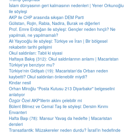
İslam dünyasının geri kalmasının nedenleri | Yener Orkunoğlu
ile söyleşi
AKP ile CHP arasında sıkışan DEM Parti
Gülistan, Rojin, Rabia, Nadira, Burak ve diğerleri
Prof. Emre Erdoğan ile söyleşi: Gençler neden hınçlı? Ne
yapılmalı, ne yapılmamalı?
Ali Yaycıoğlu ile söyleşi: Türkiye ve İran | Bir bölgesel
rekabetin tarihi gelişimi
Okul saldırıları: Tabii ki siyasi
Haftaya Bakış (312): Okul saldırılarının anlamı | Macaristan
Türkiye'ye benziyor mu?
Türkiye'nin Gidişatı (19): Macaristan'da Orban neden
kaybetti? Okul saldırıları önlenebilir miydi?
Kindar nesil
Orhan Miroğlu "Posta Kutusu 213 Diyarbakır" belgeselini
anlatıyor
Özgür Özel AKP'lilerin aklını çelebilir mi
Bülent Bilmez ve Cemal Taş ile söyleşi: Dersim Kırımı
Envanteri
Hafta Başı (78): Mansur Yavaş da hedefte | Macaristan
dersleri
Transatlantik: Müzakereler neden durdu? İsrail’in hedefinde