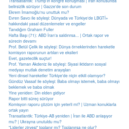
Transatlantik: Trump'ın kongre konuşması | İran konusunda
belirsizlik sürüyor | Gazze'de son durum
Ekrem İmamoğlu'nu unuttuk mu?
Evren Savcı ile söyleşi: Dünyada ve Türkiye'de LBGTİ+
hakkındaki yasal düzenlemeler ve engeller
Tanıdığım Graham Fuller
Hafta Başı (71): ABD İran'a saldırırsa... | Ortak rapor ve
sürecin devamı
Prof. Betül Çelik ile söyleşi: Dünya örneklerinden hareketle
komisyon raporunun artıları ve eksileri
Evet, gazetecilik suçtur!
Prof. Yaman Akdeniz ile söyleşi: Siyasi iktidarın sosyal
medyayı mutlak denetim arayışları
Yeni dinsel hareketler Türkiye'de niçin etkili olamıyor?
Gündüz Vassaf ile söyleşi: Baba olmayı istemek, baba olmayı
beklemek ve baba olmak
Yine yeniden: Din elden gidiyor
Rapor bitti süreç sürüyor
Komisyon raporu çözüm için yeterli mi? | Uzman konuklarla
ortak yayın
Transatlantik: Türkiye-AB yeniden | İran ile ABD anlaşıyor
mu? | Ukrayna unutuldu mu?
"Liderler zirvesi" toplanır mı? Toplanırsa ne olur?