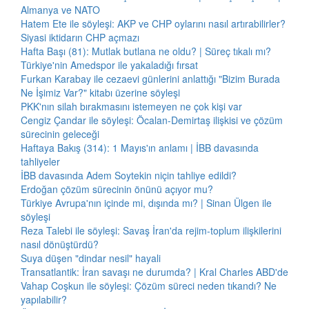
Almanya ve NATO
Hatem Ete ile söyleşi: AKP ve CHP oylarını nasıl artırabilirler?
Siyasi iktidarın CHP açmazı
Hafta Başı (81): Mutlak butlana ne oldu? | Süreç tıkalı mı?
Türkiye'nin Amedspor ile yakaladığı fırsat
Furkan Karabay ile cezaevi günlerini anlattığı "Bizim Burada
Ne İşimiz Var?" kitabı üzerine söyleşi
PKK'nın silah bırakmasını istemeyen ne çok kişi var
Cengiz Çandar ile söyleşi: Öcalan-Demirtaş ilişkisi ve çözüm
sürecinin geleceği
Haftaya Bakış (314): 1 Mayıs'ın anlamı | İBB davasında
tahliyeler
İBB davasında Adem Soytekin niçin tahliye edildi?
Erdoğan çözüm sürecinin önünü açıyor mu?
Türkiye Avrupa'nın içinde mi, dışında mı? | Sinan Ülgen ile
söyleşi
Reza Talebi ile söyleşi: Savaş İran'da rejim-toplum ilişkilerini
nasıl dönüştürdü?
Suya düşen "dindar nesil" hayali
Transatlantik: İran savaşı ne durumda? | Kral Charles ABD'de
Vahap Coşkun ile söyleşi: Çözüm süreci neden tıkandı? Ne
yapılabilir?