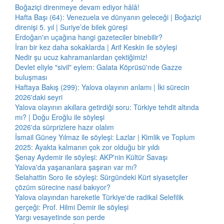
Boğaziçi direnmeye devam ediyor hâlâ!
Hafta Başı (64): Venezuela ve dünyanın geleceği | Boğaziçi
direnişi 5. yıl | Suriye’de bilek güreşi
Erdoğan'ın uçağına hangi gazeteciler binebilir?
İran bir kez daha sokaklarda | Arif Keskin ile söyleşi
Nedir şu ucuz kahramanlardan çektiğimiz!
Devlet eliyle "sivil" eylem: Galata Köprüsü'nde Gazze
buluşması
Haftaya Bakış (299): Yalova olayının anlamı | İki sürecin
2026'daki seyri
Yalova olayının akıllara getirdiği soru: Türkiye tehdit altında
mı? | Doğu Eroğlu ile söyleşi
2026'da sürprizlere hazır olalım
İsmail Güney Yılmaz ile söyleşi: Lazlar | Kimlik ve Toplum
2025: Ayakta kalmanın çok zor olduğu bir yıldı
Şenay Aydemir ile söyleşi: AKP'nin Kültür Savaşı
Yalova'da yaşananlara şaşıran var mı?
Selahattin Soro ile söyleşi: Sürgündeki Kürt siyasetçiler
çözüm sürecine nasıl bakıyor?
Yalova olayından hareketle Türkiye'de radikal Selefilik
gerçeği: Prof. Hilmi Demir ile söyleşi
Yargı vesayetinde son perde