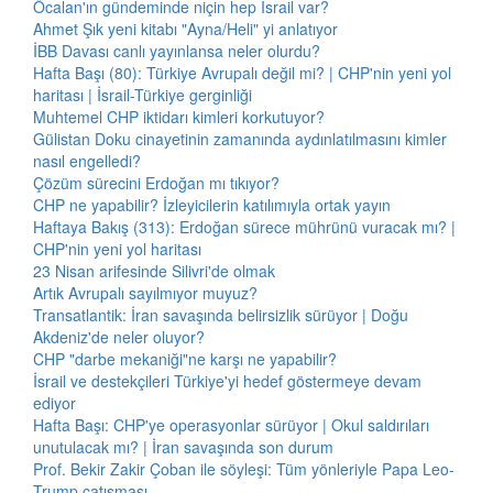
Öcalan'ın gündeminde niçin hep İsrail var?
Ahmet Şık yeni kitabı "Ayna/Heli" yi anlatıyor
İBB Davası canlı yayınlansa neler olurdu?
Hafta Başı (80): Türkiye Avrupalı değil mi? | CHP'nin yeni yol
haritası | İsrail-Türkiye gerginliği
Muhtemel CHP iktidarı kimleri korkutuyor?
Gülistan Doku cinayetinin zamanında aydınlatılmasını kimler
nasıl engelledi?
Çözüm sürecini Erdoğan mı tıkıyor?
CHP ne yapabilir? İzleyicilerin katılımıyla ortak yayın
Haftaya Bakış (313): Erdoğan sürece mührünü vuracak mı? |
CHP'nin yeni yol haritası
23 Nisan arifesinde Silivri'de olmak
Artık Avrupalı sayılmıyor muyuz?
Transatlantik: İran savaşında belirsizlik sürüyor | Doğu
Akdeniz'de neler oluyor?
CHP "darbe mekaniği"ne karşı ne yapabilir?
İsrail ve destekçileri Türkiye'yi hedef göstermeye devam
ediyor
Hafta Başı: CHP'ye operasyonlar sürüyor | Okul saldırıları
unutulacak mı? | İran savaşında son durum
Prof. Bekir Zakir Çoban ile söyleşi: Tüm yönleriyle Papa Leo-
Trump çatışması