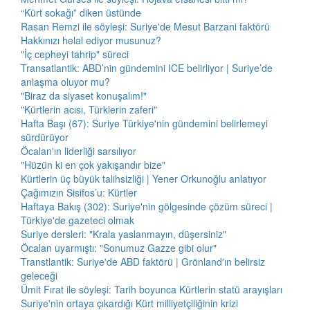
“Kürt sokağı” diken üstünde
Rasan Remzi ile söyleşi: Suriye'de Mesut Barzani faktörü
Hakkınızı helal ediyor musunuz?
"İç cepheyi tahrip" süreci
Transatlantik: ABD’nin gündemini ICE belirliyor | Suriye’de
anlaşma oluyor mu?
"Biraz da siyaset konuşalım!"
"Kürtlerin acısı, Türklerin zaferi"
Hafta Başı (67): Suriye Türkiye'nin gündemini belirlemeyi
sürdürüyor
Öcalan'ın liderliği sarsılıyor
"Hüzün ki en çok yakışandır bize"
Kürtlerin üç büyük talihsizliği | Yener Orkunoğlu anlatıyor
Çağımızın Sisifos’u: Kürtler
Haftaya Bakış (302): Suriye'nin gölgesinde çözüm süreci |
Türkiye'de gazeteci olmak
Suriye dersleri: "Krala yaslanmayın, düşersiniz"
Öcalan uyarmıştı: "Sonumuz Gazze gibi olur"
Transtlantik: Suriye'de ABD faktörü | Grönland'ın belirsiz
geleceği
Ümit Fırat ile söyleşi: Tarih boyunca Kürtlerin statü arayışları
Suriye'nin ortaya çıkardığı Kürt milliyetçiliğinin krizi