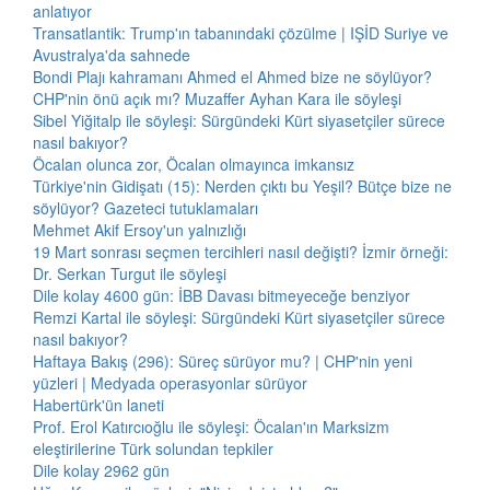
anlatıyor
Transatlantik: Trump'ın tabanındaki çözülme | IŞİD Suriye ve
Avustralya'da sahnede
Bondi Plajı kahramanı Ahmed el Ahmed bize ne söylüyor?
CHP'nin önü açık mı? Muzaffer Ayhan Kara ile söyleşi
Sibel Yiğitalp ile söyleşi: Sürgündeki Kürt siyasetçiler sürece
nasıl bakıyor?
Öcalan olunca zor, Öcalan olmayınca imkansız
Türkiye'nin Gidişatı (15): Nerden çıktı bu Yeşil? Bütçe bize ne
söylüyor? Gazeteci tutuklamaları
Mehmet Akif Ersoy'un yalnızlığı
19 Mart sonrası seçmen tercihleri nasıl değişti? İzmir örneği:
Dr. Serkan Turgut ile söyleşi
Dile kolay 4600 gün: İBB Davası bitmeyeceğe benziyor
Remzi Kartal ile söyleşi: Sürgündeki Kürt siyasetçiler sürece
nasıl bakıyor?
Haftaya Bakış (296): Süreç sürüyor mu? | CHP'nin yeni
yüzleri | Medyada operasyonlar sürüyor
Habertürk'ün laneti
Prof. Erol Katırcıoğlu ile söyleşi: Öcalan'ın Marksizm
eleştirilerine Türk solundan tepkiler
Dile kolay 2962 gün