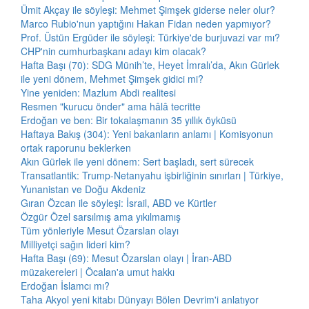
Ümit Akçay ile söyleşi: Mehmet Şimşek giderse neler olur?
Marco Rubio'nun yaptığını Hakan Fidan neden yapmıyor?
Prof. Üstün Ergüder ile söyleşi: Türkiye'de burjuvazi var mı?
CHP'nin cumhurbaşkanı adayı kim olacak?
Hafta Başı (70): SDG Münih’te, Heyet İmralı’da, Akın Gürlek
ile yeni dönem, Mehmet Şimşek gidici mi?
Yine yeniden: Mazlum Abdi realitesi
Resmen "kurucu önder" ama hâlâ tecritte
Erdoğan ve ben: Bir tokalaşmanın 35 yıllık öyküsü
Haftaya Bakış (304): Yeni bakanların anlamı | Komisyonun
ortak raporunu beklerken
Akın Gürlek ile yeni dönem: Sert başladı, sert sürecek
Transatlantik: Trump-Netanyahu işbirliğinin sınırları | Türkiye,
Yunanistan ve Doğu Akdeniz
Gıran Özcan ile söyleşi: İsrail, ABD ve Kürtler
Özgür Özel sarsılmış ama yıkılmamış
Tüm yönleriyle Mesut Özarslan olayı
Milliyetçi sağın lideri kim?
Hafta Başı (69): Mesut Özarslan olayı | İran-ABD
müzakereleri | Öcalan'a umut hakkı
Erdoğan İslamcı mı?
Taha Akyol yeni kitabı Dünyayı Bölen Devrim'i anlatıyor