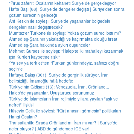
"Pirus zaferi": Öcalan'ın kehaneti Suriye de gerçekleşiyor
Hafta Başı (66): Suriye'de dengeler değişti | Suriye'den sonra
çözüm sürecinin geleceği
Arif Keskin ile söyleşi: Suriye'de yaşananlar bölgedeki
dengeleri nasıl değiştirecek?
Mümtaz'er Türköne ile söyleşi: Yoksa çözüm süreci bitti mi?
Ahmed eş-Şara'nın yakaladığı ve kaçırmakta olduğu fırsat
Ahmed eş-Şara hakkında aykırı düşünceler
Mehmet Gürses ile söyleşi: "Halep'te iki mahalleyi kazanmak
için Kürtleri kaybetme riski"
"Ya sev ya terk et"ten "Furkan günlerindeyiz, safınızı doğru
seçin"e
Haftaya Bakış (301): Suriye'de gerginlik sürüyor, İran
belirsizliği, İmamoğlu hâlâ hedefte
Türkiye'nin Gidişatı (16): Venezuela, İran, Grönland...
Halep'de yaşananlar, Uyuşturucu sorunumuz
Türkiye'de İslamcıların İran rejimiyle yıllara yayılan "aşk ve
nefret" ilişkisi
Hüseyin Çelik ile söyleşi: "Kürt anasını görmesin" politikaları
Hangi Öcalan?
Transatlantik: Sırada Grönland mı İran mı var? | Suriye'de
neler oluyor? | ABD'de gündemde ICE var!