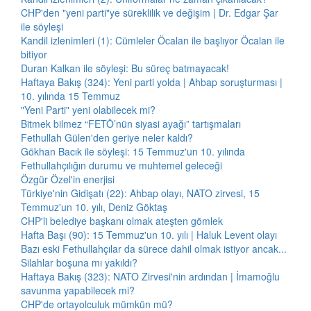
CHP'den "yeni parti"ye süreklilik ve değişim | Dr. Edgar Şar
ile söyleşi
Kandil izlenimleri (1): Cümleler Öcalan ile başlıyor Öcalan ile
bitiyor
Duran Kalkan ile söyleşi: Bu süreç batmayacak!
Haftaya Bakış (324): Yeni parti yolda | Ahbap soruşturması |
10. yılında 15 Temmuz
"Yeni Parti" yeni olabilecek mi?
Bitmek bilmez “FETÖ’nün siyasi ayağı” tartışmaları
Fethullah Gülen'den geriye neler kaldı?
Gökhan Bacık ile söyleşi: 15 Temmuz'un 10. yılında
Fethullahçılığın durumu ve muhtemel geleceği
Özgür Özel'in enerjisi
Türkiye'nin Gidişatı (22): Ahbap olayı, NATO zirvesi, 15
Temmuz'un 10. yılı, Deniz Göktaş
CHP'li belediye başkanı olmak ateşten gömlek
Hafta Başı (90): 15 Temmuz'un 10. yılı | Haluk Levent olayı
Bazı eski Fethullahçılar da sürece dahil olmak istiyor ancak...
Silahlar boşuna mı yakıldı?
Haftaya Bakış (323): NATO Zirvesi'nin ardından | İmamoğlu
savunma yapabilecek mi?
CHP'de ortayolculuk mümkün mü?