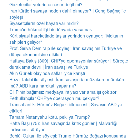
Gazeteciler yeterince cesur değil mi?
İran kürtleri savaşa neden dahil olmuyor? | Ceng Sağnıç ile
söyleşi
Siyasetçilerin özel hayatı var mıdır?
Trump'ın hükmettiği bir dünyada yaşamak
Kürt siyasi hareketinde taşlar yerinden oynuyor: "Mekanın
sahipleri geliyor"
Prof. Selva Demiralp ile söyleşi: İran savaşının Türkiye ve
dünya ekonomisine etkileri
Haftaya Bakış (309): CHP'ye operasyonlar sürüyor | Süreçte
duraklama devri | İran savaşı ve Türkiye
Akın Gürlek olayında saflar iyice karıştı
Reza Talebi ile söyleşi: İran savaşında müzakere mümkün
mü? ABD kara harekatı yapar mı?
CHP'nin bağımsız medyaya ihtiyacı var ama işi çok zor
Fethullahçılar CHP'ye operasyon mu çekiyor?
Transatlantik: Hürmüz Boğazı bilmecesi | Savaşın ABD'ye
etkileri
Tamam Netanyahu kötü, peki ya Trump?
Hafta Başı (75): İran savaşında kritik günler | Malvarlığı
tartışması sürüyor
Behlül Özkan ile söyleşi: Trump Hürmüz Boğazı konusunda