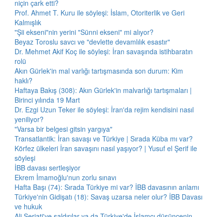
niçin çark etti?
Prof. Ahmet T. Kuru ile söyleşi: İslam, Otoriterlik ve Geri
Kalmışlık
"Şii ekseni"nin yerini "Sünni ekseni" mi alıyor?
Beyaz Toroslu savcı ve "devlette devamlılık esastır"
Dr. Mehmet Akif Koç ile söyleşi: İran savaşında istihbaratın
rolü
Akın Gürlek'in mal varlığı tartışmasında son durum: Kim
haklı?
Haftaya Bakış (308): Akın Gürlek'in malvarlığı tartışmaları |
Birinci yılında 19 Mart
Dr. Ezgi Uzun Teker ile söyleşi: İran'da rejim kendisini nasıl
yeniliyor?
"Varsa bir belgesi gitsin yargıya"
Transatlantik: İran savaşı ve Türkiye | Sırada Küba mı var?
Körfez ülkeleri İran savaşını nasıl yaşıyor? | Yusuf el Şerif ile
söyleşi
İBB davası sertleşiyor
Ekrem İmamoğlu'nun zorlu sınavı
Hafta Başı (74): Sırada Türkiye mi var? İBB davasının anlamı
Türkiye'nin Gidişatı (18): Savaş uzarsa neler olur? İBB Davası
ve hukuk
Ali Şeriati'ye saldırılar ya da Türkiye'de İslamcı düşüncenin