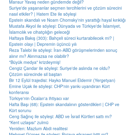
Mansur Yavaş neden gündemde değil?
Suriye'de yaşananlar seçmen tercihlerini ve çözüm sürecini
nasıl etkiler? | Hatem Ete ile söyleşi
Epstein skandalı ve Noam Chomsky'nin yarattığı hayal kırıklığı
Mustafa Akyol ile söyleşi: Dünyada ve Türkiye'de İslamiyet,
İslamcılık ve cihatçılığın geleceği
Haftaya Bakış (303): Bahçeli süreci kurtarabilecek mi? |
Epstein olayı | Depremin üçüncü yılı
Reza Talebi ile söyleşi: İran-ABD görüşmelerinden sonuç
alınır mı? Alınmazsa ne olabilir?
"Büyük medya" krizdeymiş!
Cengiz Çandar ile söyleşi: Suriye'de aslında ne oldu?
Çözüm sürecinde sil baştan
Bir 12 Eylül trajedisi: Hayko Manuel Eldemir (Yergetyan)
Emine Uçak ile söyleşi: CHP'nin yankı uyandıran Kürt
konferansı
Türkiye'nin Öcalan'a ihtiyacı var
Hafta Başı (68): Epstein skandalının gösterdikleri | CHP ve
Kürt sorunu
Ceng Sağnıç ile söyleşi: ABD ve İsrail Kürtleri sattı mı?
"Kent uzlaşısı" zulmü
Yeniden: Mazlum Abdi realitesi
Mehmet Gürses ile söyleşi: Rojava efsanesi bitti mi?