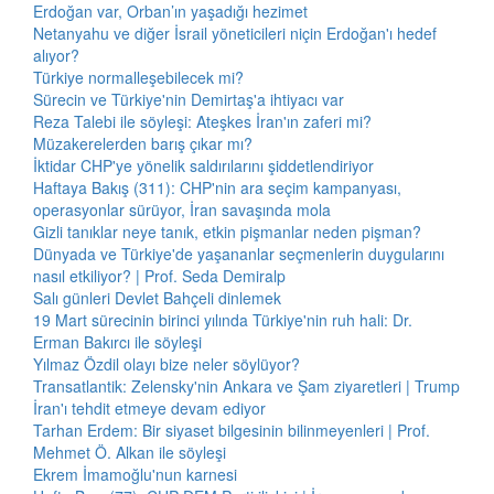
Erdoğan var, Orban’ın yaşadığı hezimet
Netanyahu ve diğer İsrail yöneticileri niçin Erdoğan'ı hedef
alıyor?
Türkiye normalleşebilecek mi?
Sürecin ve Türkiye'nin Demirtaş'a ihtiyacı var
Reza Talebi ile söyleşi: Ateşkes İran'ın zaferi mi?
Müzakerelerden barış çıkar mı?
İktidar CHP'ye yönelik saldırılarını şiddetlendiriyor
Haftaya Bakış (311): CHP'nin ara seçim kampanyası,
operasyonlar sürüyor, İran savaşında mola
Gizli tanıklar neye tanık, etkin pişmanlar neden pişman?
Dünyada ve Türkiye'de yaşananlar seçmenlerin duygularını
nasıl etkiliyor? | Prof. Seda Demiralp
Salı günleri Devlet Bahçeli dinlemek
19 Mart sürecinin birinci yılında Türkiye'nin ruh hali: Dr.
Erman Bakırcı ile söyleşi
Yılmaz Özdil olayı bize neler söylüyor?
Transatlantik: Zelensky'nin Ankara ve Şam ziyaretleri | Trump
İran'ı tehdit etmeye devam ediyor
Tarhan Erdem: Bir siyaset bilgesinin bilinmeyenleri | Prof.
Mehmet Ö. Alkan ile söyleşi
Ekrem İmamoğlu'nun karnesi