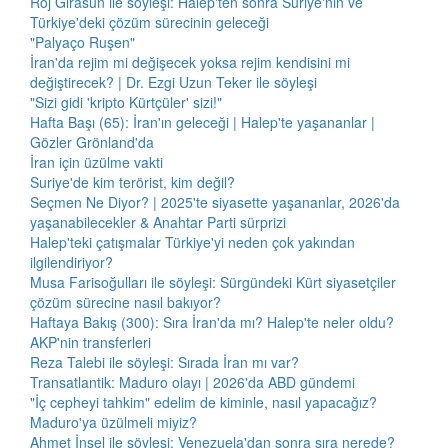
Roj Girasun ile söyleşi: Halep'ten sonra Suriye'nin ve
Türkiye'deki çözüm sürecinin geleceği
"Palyaço Ruşen"
İran'da rejim mi değişecek yoksa rejim kendisini mi
değiştirecek? | Dr. Ezgi Uzun Teker ile söyleşi
"Sizi gidi 'kripto Kürtçüler' sizi!"
Hafta Başı (65): İran'ın geleceği | Halep'te yaşananlar |
Gözler Grönland'da
İran için üzülme vakti
Suriye'de kim terörist, kim değil?
Seçmen Ne Diyor? | 2025'te siyasette yaşananlar, 2026'da
yaşanabilecekler & Anahtar Parti sürprizi
Halep'teki çatışmalar Türkiye'yi neden çok yakından
ilgilendiriyor?
Musa Farisoğulları ile söyleşi: Sürgündeki Kürt siyasetçiler
çözüm sürecine nasıl bakıyor?
Haftaya Bakış (300): Sıra İran'da mı? Halep'te neler oldu?
AKP'nin transferleri
Reza Talebi ile söyleşi: Sırada İran mı var?
Transatlantik: Maduro olayı | 2026'da ABD gündemi
"İç cepheyi tahkim" edelim de kiminle, nasıl yapacağız?
Maduro'ya üzülmeli miyiz?
Ahmet İnsel ile söyleşi: Venezuela'dan sonra sıra nerede?