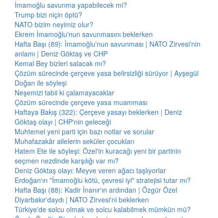
İmamoğlu savunma yapabilecek mi?
Trump bizi niçin öptü?
NATO bizim neyimiz olur?
Ekrem İmamoğlu'nun savunmasını beklerken
Hafta Başı (89): İmamoğlu'nun savunması | NATO Zirvesi'nin
anlamı | Deniz Göktaş ve CHP
Kemal Bey bizleri salacak mı?
Çözüm sürecinde çerçeve yasa belirsizliği sürüyor | Ayşegül
Doğan ile söyleşi
Neşemizi tabii ki çalamayacaklar
Çözüm sürecinde çerçeve yasa muamması
Haftaya Bakış (322): Çerçeve yasayı beklerken | Deniz
Göktaş olayı | CHP'nin geleceği
Muhtemel yeni parti için bazı notlar ve sorular
Muhafazakâr ailelerin seküler çocukları
Hatem Ete ile söyleşi: Özel'in kuracağı yeni bir partinin
seçmen nezdinde karşılığı var mı?
Deniz Göktaş olayı: Meyve veren ağacı taşlıyorlar
Erdoğan'ın "İmamoğlu kötü, çevresi iyi" stratejisi tutar mı?
Hafta Başı (88): Kadir İnanır'ın ardından | Özgür Özel
Diyarbakır'daydı | NATO Zirvesi'ni beklerken
Türkiye'de solcu olmak ve solcu kalabilmek mümkün mü?