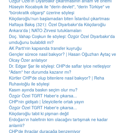
Özgür Özel'in Diyarbakır çıkartmasının anlam ve önemi
Hüseyin Kocabıyık ile "derin devlet", "derin Türkiye" ve
"bürokratik oligarşi" üzerine söyleşi
Kılıçdaroğlu'nun başlamadan biten İstanbul çıkartması
Haftaya Bakış (321): Özel Diyarbakır'da Kılıçdaroğlu
Ankara'da | NATO Zirvesi tutuklamaları
Doç. Vahap Coşkun ile söyleşi: Özgür Özel Diyarbakır'da
umduğunu bulabildi mi?
AK Parti'nin kapısında transfer kuyruğu
Gençler sürece nasıl bakıyor? | Hasan Oğuzhan Aytaç ve
Olcay Özer anlatıyor
Dr. Edgar Şar ile söyleşi: CHP'de saflar iyice netleşiyor
"Adam" her durumda kazanır mı?
Kürtler CHP'de olup bitenlere nasıl bakıyor? | Reha
Ruhavioğlu ile söyleşi
Kasım ayında baskın seçim olur mu?
Özgür Özel TGRT Haber'e çıkarsa...
CHP'nin gidişatı | İzleyicilerle ortak yayın
Özgür Özel TGRT Haber'e çıkarsa...
Kılıçdaroğlu tabii ki pişman değil
Erdoğan'ın halefinin kim olacağını tartışmak ne kadar
anlamlı?
CHP'de ihraçlar duracağa benzemiyor