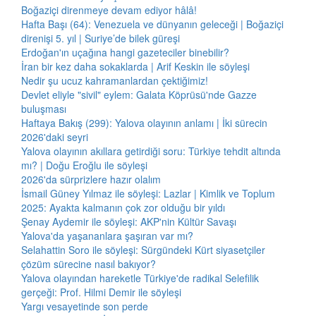
Boğaziçi direnmeye devam ediyor hâlâ!
Hafta Başı (64): Venezuela ve dünyanın geleceği | Boğaziçi
direnişi 5. yıl | Suriye’de bilek güreşi
Erdoğan'ın uçağına hangi gazeteciler binebilir?
İran bir kez daha sokaklarda | Arif Keskin ile söyleşi
Nedir şu ucuz kahramanlardan çektiğimiz!
Devlet eliyle "sivil" eylem: Galata Köprüsü'nde Gazze
buluşması
Haftaya Bakış (299): Yalova olayının anlamı | İki sürecin
2026'daki seyri
Yalova olayının akıllara getirdiği soru: Türkiye tehdit altında
mı? | Doğu Eroğlu ile söyleşi
2026'da sürprizlere hazır olalım
İsmail Güney Yılmaz ile söyleşi: Lazlar | Kimlik ve Toplum
2025: Ayakta kalmanın çok zor olduğu bir yıldı
Şenay Aydemir ile söyleşi: AKP'nin Kültür Savaşı
Yalova'da yaşananlara şaşıran var mı?
Selahattin Soro ile söyleşi: Sürgündeki Kürt siyasetçiler
çözüm sürecine nasıl bakıyor?
Yalova olayından hareketle Türkiye'de radikal Selefilik
gerçeği: Prof. Hilmi Demir ile söyleşi
Yargı vesayetinde son perde