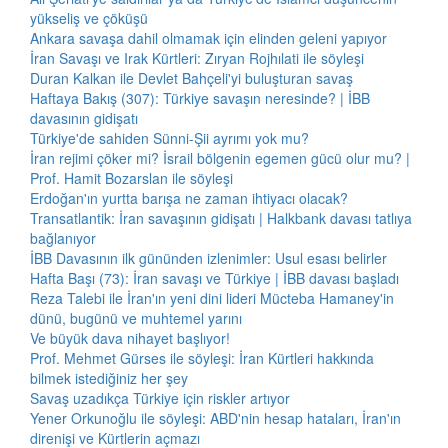
yükseliş ve çöküşü
Ankara savaşa dahil olmamak için elinden geleni yapıyor
İran Savaşı ve Irak Kürtleri: Zıryan Rojhılati ile söyleşi
Duran Kalkan ile Devlet Bahçeli'yi buluşturan savaş
Haftaya Bakış (307): Türkiye savaşın neresinde? | İBB
davasının gidişatı
Türkiye'de sahiden Sünni-Şii ayrımı yok mu?
İran rejimi çöker mi? İsrail bölgenin egemen gücü olur mu? |
Prof. Hamit Bozarslan ile söyleşi
Erdoğan'ın yurtta barışa ne zaman ihtiyacı olacak?
Transatlantik: İran savaşının gidişatı | Halkbank davası tatlıya
bağlanıyor
İBB Davasının ilk gününden izlenimler: Usul esası belirler
Hafta Başı (73): İran savaşı ve Türkiye | İBB davası başladı
Reza Talebi ile İran'ın yeni dini lideri Mücteba Hamaney'in
dünü, bugünü ve muhtemel yarını
Ve büyük dava nihayet başlıyor!
Prof. Mehmet Gürses ile söyleşi: İran Kürtleri hakkında
bilmek istediğiniz her şey
Savaş uzadıkça Türkiye için riskler artıyor
Yener Orkunoğlu ile söyleşi: ABD'nin hesap hataları, İran'ın
direnişi ve Kürtlerin açmazı