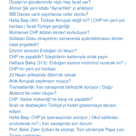
Öcalan'ın gündeminde niçin hep İsrail var?
Ahmet Şık yeni kitabı "Ayna/Heli" yi anlatıyor
İBB Davası canlı yayınlansa neler olurdu?
Hafta Başı (80): Türkiye Avrupalı değil mi? | CHP'nin yeni yol
haritası | İsrail-Türkiye gerginliği
Muhtemel CHP iktidarı kimleri korkutuyor?
Gülistan Doku cinayetinin zamanında aydınlatılmasını kimler
nasıl engelledi?
Çözüm sürecini Erdoğan mı tıkıyor?
CHP ne yapabilir? İzleyicilerin katılımıyla ortak yayın
Haftaya Bakış (313): Erdoğan sürece mührünü vuracak mı? |
CHP'nin yeni yol haritası
23 Nisan arifesinde Silivri'de olmak
Artık Avrupalı sayılmıyor muyuz?
Transatlantik: İran savaşında belirsizlik sürüyor | Doğu
Akdeniz'de neler oluyor?
CHP "darbe mekaniği"ne karşı ne yapabilir?
İsrail ve destekçileri Türkiye'yi hedef göstermeye devam
ediyor
Hafta Başı: CHP'ye operasyonlar sürüyor | Okul saldırıları
unutulacak mı? | İran savaşında son durum
Prof. Bekir Zakir Çoban ile söyleşi: Tüm yönleriyle Papa Leo-
Trump çatışması