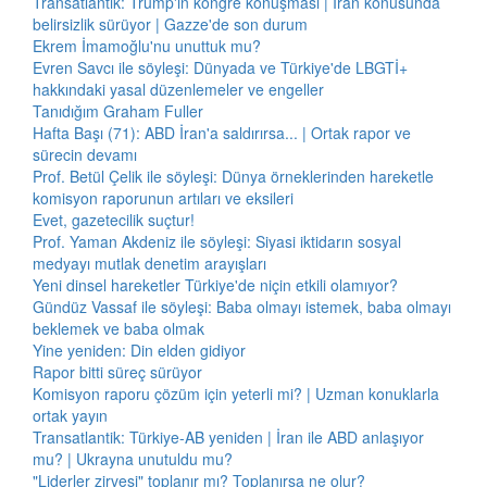
Transatlantik: Trump'ın kongre konuşması | İran konusunda
belirsizlik sürüyor | Gazze'de son durum
Ekrem İmamoğlu'nu unuttuk mu?
Evren Savcı ile söyleşi: Dünyada ve Türkiye'de LBGTİ+
hakkındaki yasal düzenlemeler ve engeller
Tanıdığım Graham Fuller
Hafta Başı (71): ABD İran'a saldırırsa... | Ortak rapor ve
sürecin devamı
Prof. Betül Çelik ile söyleşi: Dünya örneklerinden hareketle
komisyon raporunun artıları ve eksileri
Evet, gazetecilik suçtur!
Prof. Yaman Akdeniz ile söyleşi: Siyasi iktidarın sosyal
medyayı mutlak denetim arayışları
Yeni dinsel hareketler Türkiye'de niçin etkili olamıyor?
Gündüz Vassaf ile söyleşi: Baba olmayı istemek, baba olmayı
beklemek ve baba olmak
Yine yeniden: Din elden gidiyor
Rapor bitti süreç sürüyor
Komisyon raporu çözüm için yeterli mi? | Uzman konuklarla
ortak yayın
Transatlantik: Türkiye-AB yeniden | İran ile ABD anlaşıyor
mu? | Ukrayna unutuldu mu?
"Liderler zirvesi" toplanır mı? Toplanırsa ne olur?