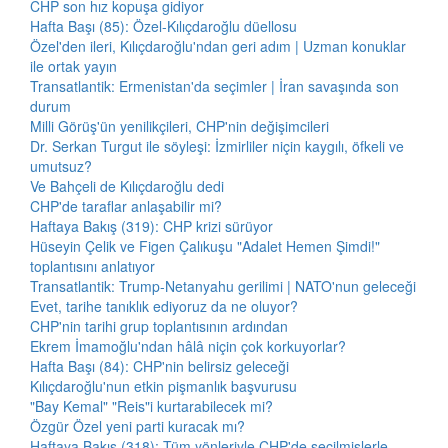
CHP son hız kopuşa gidiyor
Hafta Başı (85): Özel-Kılıçdaroğlu düellosu
Özel'den ileri, Kılıçdaroğlu'ndan geri adım | Uzman konuklar
ile ortak yayın
Transatlantik: Ermenistan'da seçimler | İran savaşında son
durum
Milli Görüş'ün yenilikçileri, CHP'nin değişimcileri
Dr. Serkan Turgut ile söyleşi: İzmirliler niçin kaygılı, öfkeli ve
umutsuz?
Ve Bahçeli de Kılıçdaroğlu dedi
CHP'de taraflar anlaşabilir mi?
Haftaya Bakış (319): CHP krizi sürüyor
Hüseyin Çelik ve Figen Çalıkuşu "Adalet Hemen Şimdi!"
toplantısını anlatıyor
Transatlantik: Trump-Netanyahu gerilimi | NATO'nun geleceği
Evet, tarihe tanıklık ediyoruz da ne oluyor?
CHP'nin tarihi grup toplantısının ardından
Ekrem İmamoğlu'ndan hâlâ niçin çok korkuyorlar?
Hafta Başı (84): CHP'nin belirsiz geleceği
Kılıçdaroğlu'nun etkin pişmanlık başvurusu
"Bay Kemal" "Reis"i kurtarabilecek mi?
Özgür Özel yeni parti kuracak mı?
Haftaya Bakış (318): Tüm yönleriyle CHP'de seçilmişlerle