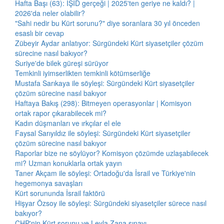
Hafta Başı (63): IŞİD gerçeği | 2025'ten geriye ne kaldı? |
2026'da neler olabilir?
"Sahi nedir bu Kürt sorunu?" diye soranlara 30 yıl önceden
esaslı bir cevap
Zübeyir Aydar anlatıyor: Sürgündeki Kürt siyasetçiler çözüm
sürecine nasıl bakıyor?
Suriye'de bilek güreşi sürüyor
Temkinli iyimserlikten temkinli kötümserliğe
Mustafa Sarıkaya ile söyleşi: Sürgündeki Kürt siyasetçiler
çözüm sürecine nasıl bakıyor
Haftaya Bakış (298): Bitmeyen operasyonlar | Komisyon
ortak rapor çıkarabilecek mi?
Kadın düşmanları ve ırkçılar el ele
Faysal Sarıyıldız ile söyleşi: Sürgündeki Kürt siyasetçiler
çözüm sürecine nasıl bakıyor
Raporlar bize ne söylüyor? Komisyon çözümde uzlaşabilecek
mi? Uzman konuklarla ortak yayın
Taner Akçam ile söyleşi: Ortadoğu'da İsrail ve Türkiye'nin
hegemonya savaşları
Kürt sorununda İsrail faktörü
Hişyar Özsoy ile söyleşi: Sürgündeki siyasetçiler sürece nasıl
bakıyor?
CHP'nin Kürt sorunu ve Leyla Zana sınavı