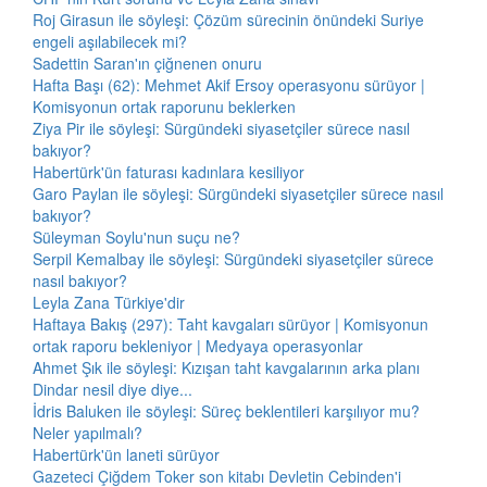
Roj Girasun ile söyleşi: Çözüm sürecinin önündeki Suriye
engeli aşılabilecek mi?
Sadettin Saran'ın çiğnenen onuru
Hafta Başı (62): Mehmet Akif Ersoy operasyonu sürüyor |
Komisyonun ortak raporunu beklerken
Ziya Pir ile söyleşi: Sürgündeki siyasetçiler sürece nasıl
bakıyor?
Habertürk'ün faturası kadınlara kesiliyor
Garo Paylan ile söyleşi: Sürgündeki siyasetçiler sürece nasıl
bakıyor?
Süleyman Soylu'nun suçu ne?
Serpil Kemalbay ile söyleşi: Sürgündeki siyasetçiler sürece
nasıl bakıyor?
Leyla Zana Türkiye'dir
Haftaya Bakış (297): Taht kavgaları sürüyor | Komisyonun
ortak raporu bekleniyor | Medyaya operasyonlar
Ahmet Şık ile söyleşi: Kızışan taht kavgalarının arka planı
Dindar nesil diye diye...
İdris Baluken ile söyleşi: Süreç beklentileri karşılıyor mu?
Neler yapılmalı?
Habertürk'ün laneti sürüyor
Gazeteci Çiğdem Toker son kitabı Devletin Cebinden'i