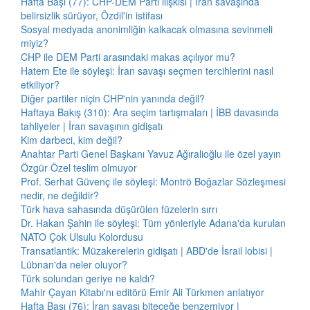
Hafta Başı (77): CHP-DEM Parti ilişkisi | İran savaşında
belirsizlik sürüyor, Özdil'in istifası
Sosyal medyada anonimliğin kalkacak olmasına sevinmeli
miyiz?
CHP ile DEM Parti arasındaki makas açılıyor mu?
Hatem Ete ile söyleşi: İran savaşı seçmen tercihlerini nasıl
etkiliyor?
Diğer partiler niçin CHP'nin yanında değil?
Haftaya Bakış (310): Ara seçim tartışmaları | İBB davasında
tahliyeler | İran savaşının gidişatı
Kim darbeci, kim değil?
Anahtar Parti Genel Başkanı Yavuz Ağıralioğlu ile özel yayın
Özgür Özel teslim olmuyor
Prof. Serhat Güvenç ile söyleşi: Montrö Boğazlar Sözleşmesi
nedir, ne değildir?
Türk hava sahasında düşürülen füzelerin sırrı
Dr. Hakan Şahin ile söyleşi: Tüm yönleriyle Adana'da kurulan
NATO Çok Ulsulu Kolordusu
Transatlantik: Müzakerelerin gidişatı | ABD'de İsrail lobisi |
Lübnan'da neler oluyor?
Türk solundan geriye ne kaldı?
Mahir Çayan Kitabı'nı editörü Emir Ali Türkmen anlatıyor
Hafta Başı (76): İran savaşı biteceğe benzemiyor |