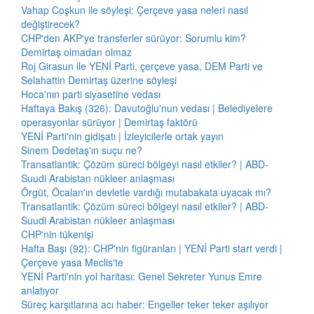
Vahap Coşkun ile söyleşi: Çerçeve yasa neleri nasıl
değiştirecek?
CHP'den AKP'ye transferler sürüyor: Sorumlu kim?
Demirtaş olmadan olmaz
Roj Girasun ile YENİ Parti, çerçeve yasa, DEM Parti ve
Selahattin Demirtaş üzerine söyleşi
Hoca'nın parti siyasetine vedası
Haftaya Bakış (326): Davutoğlu'nun vedası | Belediyelere
operasyonlar sürüyor | Demirtaş faktörü
YENİ Parti'nin gidişatı | İzleyicilerle ortak yayın
Sinem Dedetaş'ın suçu ne?
Transatlantik: Çözüm süreci bölgeyi nasıl etkiler? | ABD-
Suudi Arabistan nükleer anlaşması
Örgüt, Öcalan'ın devletle vardığı mutabakata uyacak mı?
Transatlantik: Çözüm süreci bölgeyi nasıl etkiler? | ABD-
Suudi Arabistan nükleer anlaşması
CHP'nin tükenişi
Hafta Başı (92): CHP'nin figüranları | YENİ Parti start verdi |
Çerçeve yasa Meclis'te
YENİ Parti'nin yol haritası: Genel Sekreter Yunus Emre
anlatıyor
Süreç karşıtlarına acı haber: Engeller teker teker aşılıyor