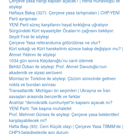
Çerçeve yasa hangi kapıları açacak? | Reha Ruhavioğlu ile
söyleşi
Haftaya Bakış (327): Çerçeve yasa tartışmaları | CHP-YENİ
Parti ayrışması
YENİ Parti süreç karşıtlarını hayal kırıklığına uğratıyor
Sürgündeki Kürt siyasetçiler Öcalan'ın çağrısını bekliyor:
Seydi Fırat ile söyleşi
Çerçeve Yasa referanduma götürülürse ne olur?
Kürt sokağı ve Kürt hareketinin sürece bakışı değişiyor mu? |
Ahmet Yıldırım ile söyleşi
1034 gün sonra Kılıçdaroğlu’nu canlı izlemek
Behlül Özkan ile söyleşi: Prof. Ahmet Davutoğlu'nun
akademik ve siyasi serüveni
Mümtaz'er Türköne ile söyleşi: Çözüm sürecinde gelinen
nokta ve bundan sonrası
Transatlantik: Michigan ön seçimleri | Ukrayna ve İran
savaşları arasında benzerlik ve farklar
Anahtar "demokratik cumhuriyet"in kapısını açacak mı?
YENİ Parti: Tek başına muhalefet
Prof. Mehmet Gürses ile söyleşi: Çerçeve yasa beklentileri
karşılayabilecek mi?
Hafta Başı (93): Cem Küçük olayı | Çerçeve Yasa TBMM'de |
CHP'li belediyelerde son durum