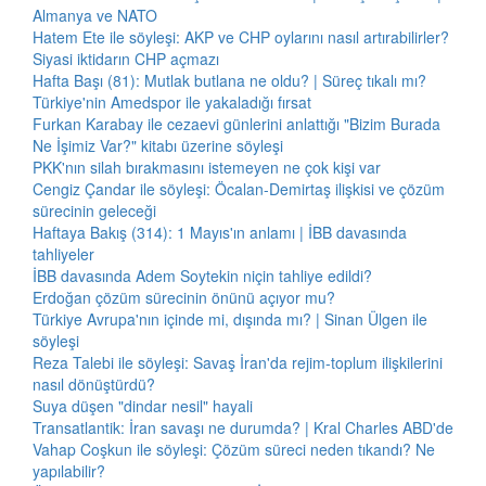
Almanya ve NATO
Hatem Ete ile söyleşi: AKP ve CHP oylarını nasıl artırabilirler?
Siyasi iktidarın CHP açmazı
Hafta Başı (81): Mutlak butlana ne oldu? | Süreç tıkalı mı?
Türkiye'nin Amedspor ile yakaladığı fırsat
Furkan Karabay ile cezaevi günlerini anlattığı "Bizim Burada
Ne İşimiz Var?" kitabı üzerine söyleşi
PKK'nın silah bırakmasını istemeyen ne çok kişi var
Cengiz Çandar ile söyleşi: Öcalan-Demirtaş ilişkisi ve çözüm
sürecinin geleceği
Haftaya Bakış (314): 1 Mayıs'ın anlamı | İBB davasında
tahliyeler
İBB davasında Adem Soytekin niçin tahliye edildi?
Erdoğan çözüm sürecinin önünü açıyor mu?
Türkiye Avrupa'nın içinde mi, dışında mı? | Sinan Ülgen ile
söyleşi
Reza Talebi ile söyleşi: Savaş İran'da rejim-toplum ilişkilerini
nasıl dönüştürdü?
Suya düşen "dindar nesil" hayali
Transatlantik: İran savaşı ne durumda? | Kral Charles ABD'de
Vahap Coşkun ile söyleşi: Çözüm süreci neden tıkandı? Ne
yapılabilir?