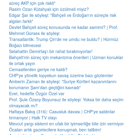
süreç AKP için çok riskli"
Rasim Ozan Kütahyalı için üzülmeli miyiz?
Edgar Şar ile söyleşi: "Bahçeli ve Erdoğan'ın süreçte risk
algıları farklı"
Devlet Bahçeli süreç konusunda ne kadar samimi? | Prof.
Mehmet Gürses ile söyleşi
Transatlantik: Trump Çin'de ne umdu ne buldu? | Hürmüz
Boğazı bilmecesi
Selahattin Demirtaş'ı bir rahat bırakmıyorlar!
Bahçeli'nin süreç için mekanizma önerileri | Uzman konuklar
ile ortak yayın
Cemaatlerden geriye ne kaldı?
CHP'ye yönelik topyekun savaş üzerine bazı gözlemler
Amberin Zaman ile söyleşi: "Suriye Kürtleri kazanımlarını
korumanın Şam'dan geçtiğini kavradı"
Evet, hedefte Özgür Özel var
Prof. Şule Özsoy Boyunsuz ile söyleşi: Yoksa bir daha seçim
olmayacak mı?
Haftaya Bakış (316): Casusluk davası | CHP'ye saldırılar
tırmanıyor | Halk TV olayı
Mevcut yargı sistemi en ufak bir iyimserliğe bile izin vermiyor
Öcalan artık gazetecilere konuşmalı, ben talibim!