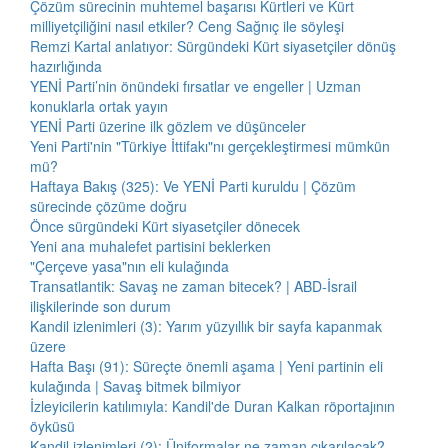
Çözüm sürecinin muhtemel başarısı Kürtleri ve Kürt
milliyetçiliğini nasıl etkiler? Ceng Sağnıç ile söyleşi
Remzi Kartal anlatıyor: Sürgündeki Kürt siyasetçiler dönüş
hazırlığında
YENİ Parti’nin önündeki fırsatlar ve engeller | Uzman
konuklarla ortak yayın
YENİ Parti üzerine ilk gözlem ve düşünceler
Yeni Parti'nin "Türkiye İttifakı"nı gerçekleştirmesi mümkün
mü?
Haftaya Bakış (325): Ve YENİ Parti kuruldu | Çözüm
sürecinde çözüme doğru
Önce sürgündeki Kürt siyasetçiler dönecek
Yeni ana muhalefet partisini beklerken
"Çerçeve yasa"nın eli kulağında
Transatlantik: Savaş ne zaman bitecek? | ABD-İsrail
ilişkilerinde son durum
Kandil izlenimleri (3): Yarım yüzyıllık bir sayfa kapanmak
üzere
Hafta Başı (91): Süreçte önemli aşama | Yeni partinin eli
kulağında | Savaş bitmek bilmiyor
İzleyicilerin katılımıyla: Kandil'de Duran Kalkan röportajının
öyküsü
Kandil izlenimleri (2): Üniformalar ne zaman çıkarılacak?