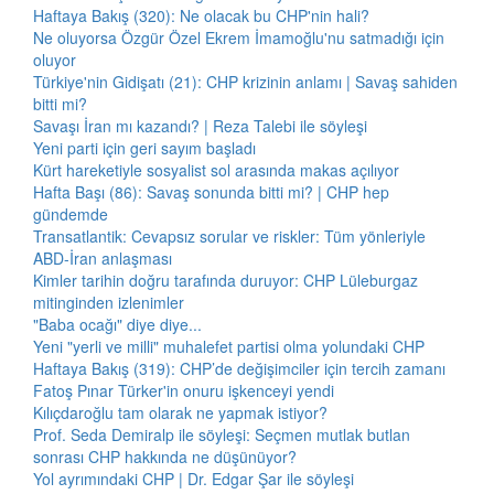
Haftaya Bakış (320): Ne olacak bu CHP'nin hali?
Ne oluyorsa Özgür Özel Ekrem İmamoğlu'nu satmadığı için
oluyor
Türkiye'nin Gidişatı (21): CHP krizinin anlamı | Savaş sahiden
bitti mi?
Savaşı İran mı kazandı? | Reza Talebi ile söyleşi
Yeni parti için geri sayım başladı
Kürt hareketiyle sosyalist sol arasında makas açılıyor
Hafta Başı (86): Savaş sonunda bitti mi? | CHP hep
gündemde
Transatlantik: Cevapsız sorular ve riskler: Tüm yönleriyle
ABD-İran anlaşması
Kimler tarihin doğru tarafında duruyor: CHP Lüleburgaz
mitinginden izlenimler
"Baba ocağı" diye diye...
Yeni "yerli ve milli" muhalefet partisi olma yolundaki CHP
Haftaya Bakış (319): CHP’de değişimciler için tercih zamanı
Fatoş Pınar Türker'in onuru işkenceyi yendi
Kılıçdaroğlu tam olarak ne yapmak istiyor?
Prof. Seda Demiralp ile söyleşi: Seçmen mutlak butlan
sonrası CHP hakkında ne düşünüyor?
Yol ayrımındaki CHP | Dr. Edgar Şar ile söyleşi