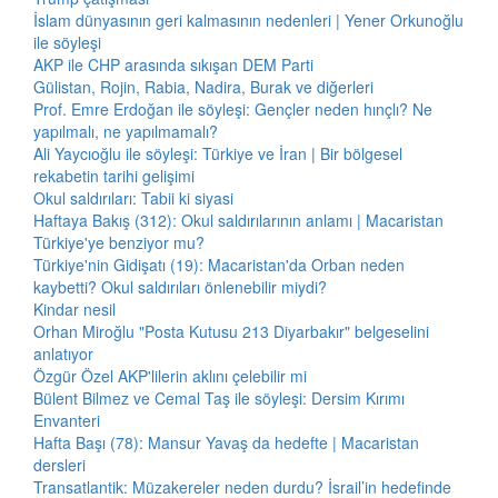
İslam dünyasının geri kalmasının nedenleri | Yener Orkunoğlu
ile söyleşi
AKP ile CHP arasında sıkışan DEM Parti
Gülistan, Rojin, Rabia, Nadira, Burak ve diğerleri
Prof. Emre Erdoğan ile söyleşi: Gençler neden hınçlı? Ne
yapılmalı, ne yapılmamalı?
Ali Yaycıoğlu ile söyleşi: Türkiye ve İran | Bir bölgesel
rekabetin tarihi gelişimi
Okul saldırıları: Tabii ki siyasi
Haftaya Bakış (312): Okul saldırılarının anlamı | Macaristan
Türkiye'ye benziyor mu?
Türkiye'nin Gidişatı (19): Macaristan'da Orban neden
kaybetti? Okul saldırıları önlenebilir miydi?
Kindar nesil
Orhan Miroğlu "Posta Kutusu 213 Diyarbakır" belgeselini
anlatıyor
Özgür Özel AKP'lilerin aklını çelebilir mi
Bülent Bilmez ve Cemal Taş ile söyleşi: Dersim Kırımı
Envanteri
Hafta Başı (78): Mansur Yavaş da hedefte | Macaristan
dersleri
Transatlantik: Müzakereler neden durdu? İsrail’in hedefinde