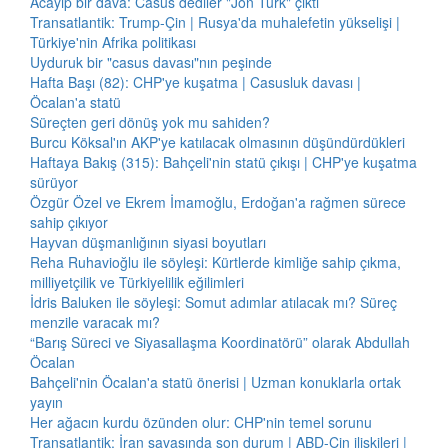
Acayip bir dava: Casus dediler "Jön Türk" çıktı
Transatlantik: Trump-Çin | Rusya'da muhalefetin yükselişi |
Türkiye'nin Afrika politikası
Uyduruk bir "casus davası"nın peşinde
Hafta Başı (82): CHP'ye kuşatma | Casusluk davası |
Öcalan'a statü
Süreçten geri dönüş yok mu sahiden?
Burcu Köksal'ın AKP'ye katılacak olmasının düşündürdükleri
Haftaya Bakış (315): Bahçeli'nin statü çıkışı | CHP'ye kuşatma
sürüyor
Özgür Özel ve Ekrem İmamoğlu, Erdoğan'a rağmen sürece
sahip çıkıyor
Hayvan düşmanlığının siyasi boyutları
Reha Ruhavioğlu ile söyleşi: Kürtlerde kimliğe sahip çıkma,
milliyetçilik ve Türkiyelilik eğilimleri
İdris Baluken ile söyleşi: Somut adımlar atılacak mı? Süreç
menzile varacak mı?
“Barış Süreci ve Siyasallaşma Koordinatörü” olarak Abdullah
Öcalan
Bahçeli'nin Öcalan'a statü önerisi | Uzman konuklarla ortak
yayın
Her ağacın kurdu özünden olur: CHP'nin temel sorunu
Transatlantik: İran savaşında son durum | ABD-Çin ilişkileri |