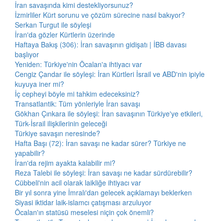
İran savaşında kimi destekliyorsunuz?
İzmirliler Kürt sorunu ve çözüm sürecine nasıl bakıyor?
Serkan Turgut ile söyleşi
İran'da gözler Kürtlerin üzerinde
Haftaya Bakış (306): İran savaşının gidişatı | İBB davası
başlıyor
Yeniden: Türkiye'nin Öcalan'a ihtiyacı var
Cengiz Çandar ile söyleşi: İran Kürtleri İsrail ve ABD'nin ipiyle
kuyuya iner mi?
İç cepheyi böyle mi tahkim edeceksiniz?
Transatlantik: Tüm yönleriyle İran savaşı
Gökhan Çınkara ile söyleşi: İran savaşının Türkiye'ye etkileri,
Türk-İsrail ilişkilerinin geleceği
Türkiye savaşın neresinde?
Hafta Başı (72): İran savaşı ne kadar sürer? Türkiye ne
yapabilir?
İran'da rejim ayakta kalabilir mi?
Reza Talebi ile söyleşi: İran savaşı ne kadar sürdürebilir?
Cübbeli'nin acil olarak laikliğe ihtiyacı var
Bir yıl sonra yine İmralı'dan gelecek açıklamayı beklerken
Siyasi iktidar laik-islamcı çatışması arzuluyor
Öcalan'ın statüsü meselesi niçin çok önemli?