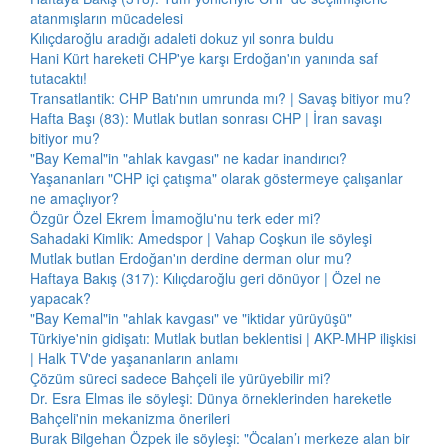
atanmışların mücadelesi
Kılıçdaroğlu aradığı adaleti dokuz yıl sonra buldu
Hani Kürt hareketi CHP'ye karşı Erdoğan'ın yanında saf
tutacaktı!
Transatlantik: CHP Batı'nın umrunda mı? | Savaş bitiyor mu?
Hafta Başı (83): Mutlak butlan sonrası CHP | İran savaşı
bitiyor mu?
"Bay Kemal"in "ahlak kavgası" ne kadar inandırıcı?
Yaşananları "CHP içi çatışma" olarak göstermeye çalışanlar
ne amaçlıyor?
Özgür Özel Ekrem İmamoğlu'nu terk eder mi?
Sahadaki Kimlik: Amedspor | Vahap Coşkun ile söyleşi
Mutlak butlan Erdoğan'ın derdine derman olur mu?
Haftaya Bakış (317): Kılıçdaroğlu geri dönüyor | Özel ne
yapacak?
"Bay Kemal"in "ahlak kavgası" ve "iktidar yürüyüşü"
Türkiye'nin gidişatı: Mutlak butlan beklentisi | AKP-MHP ilişkisi
| Halk TV'de yaşananların anlamı
Çözüm süreci sadece Bahçeli ile yürüyebilir mi?
Dr. Esra Elmas ile söyleşi: Dünya örneklerinden hareketle
Bahçeli'nin mekanizma önerileri
Burak Bilgehan Özpek ile söyleşi: "Öcalan’ı merkeze alan bir