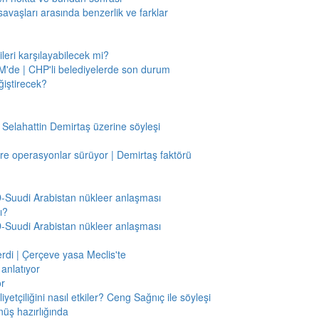
savaşları arasında benzerlik ve farklar
leri karşılayabilecek mi?
'de | CHP'li belediyelerde son durum
ğiştirecek?
 Selahattin Demirtaş üzerine söyleşi
re operasyonlar sürüyor | Demirtaş faktörü
BD-Suudi Arabistan nükleer anlaşması
ı?
BD-Suudi Arabistan nükleer anlaşması
verdi | Çerçeve yasa Meclis'te
anlatıyor
or
etçiliğini nasıl etkiler? Ceng Sağnıç ile söyleşi
nüş hazırlığında