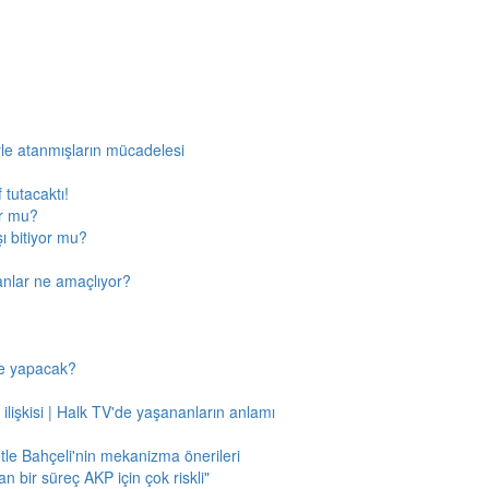
rle atanmışların mücadelesi
 tutacaktı!
or mu?
ı bitiyor mu?
anlar ne amaçlıyor?
ne yapacak?
 ilişkisi | Halk TV'de yaşananların anlamı
tle Bahçeli'nin mekanizma önerileri
n bir süreç AKP için çok riskli"