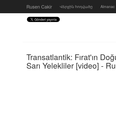
Rusen Cakir
Վերջին հոդվածը
Almanac
Transatlantik: Fırat'ın Do
Sarı Yelekliler [video] - R