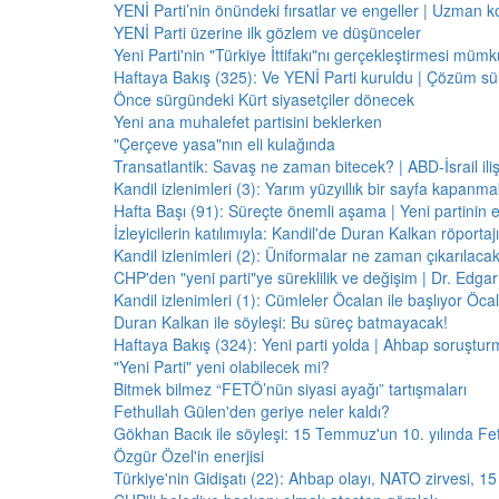
YENİ Parti’nin önündeki fırsatlar ve engeller | Uzman k
YENİ Parti üzerine ilk gözlem ve düşünceler
Yeni Parti'nin "Türkiye İttifakı"nı gerçekleştirmesi mü
Haftaya Bakış (325): Ve YENİ Parti kuruldu | Çözüm 
Önce sürgündeki Kürt siyasetçiler dönecek
Yeni ana muhalefet partisini beklerken
"Çerçeve yasa"nın eli kulağında
Transatlantik: Savaş ne zaman bitecek? | ABD-İsrail il
Kandil izlenimleri (3): Yarım yüzyıllık bir sayfa kapanm
Hafta Başı (91): Süreçte önemli aşama | Yeni partinin e
İzleyicilerin katılımıyla: Kandil'de Duran Kalkan röporta
Kandil izlenimleri (2): Üniformalar ne zaman çıkarılaca
CHP'den "yeni parti"ye süreklilik ve değişim | Dr. Edgar 
Kandil izlenimleri (1): Cümleler Öcalan ile başlıyor Öcala
Duran Kalkan ile söyleşi: Bu süreç batmayacak!
Haftaya Bakış (324): Yeni parti yolda | Ahbap soruştur
"Yeni Parti" yeni olabilecek mi?
Bitmek bilmez “FETÖ’nün siyasi ayağı” tartışmaları
Fethullah Gülen'den geriye neler kaldı?
Gökhan Bacık ile söyleşi: 15 Temmuz'un 10. yılında Fe
Özgür Özel'in enerjisi
Türkiye'nin Gidişatı (22): Ahbap olayı, NATO zirvesi, 1