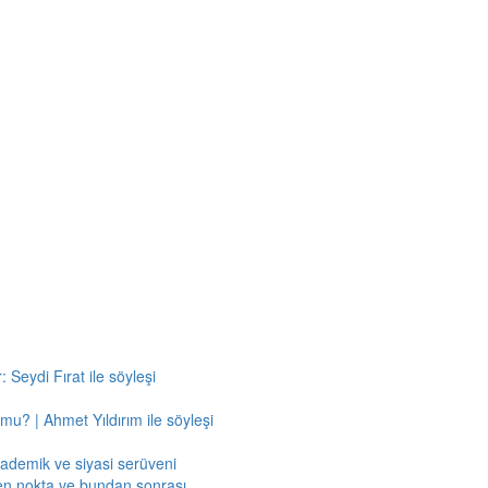
 Seydi Fırat ile söyleşi
mu? | Ahmet Yıldırım ile söyleşi
kademik ve siyasi serüveni
en nokta ve bundan sonrası