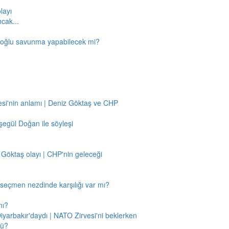
layı
ncak...
amoğlu savunma yapabilecek mi?
si'nin anlamı | Deniz Göktaş ve CHP
egül Doğan ile söyleşi
 Göktaş olayı | CHP'nin geleceği
n seçmen nezdinde karşılığı var mı?
mı?
Diyarbakır'daydı | NATO Zirvesi'ni beklerken
mü?