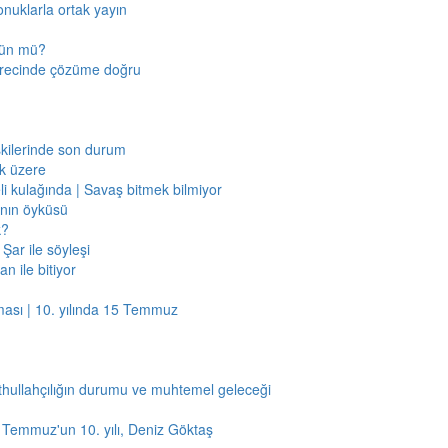
onuklarla ortak yayın
mkün mü?
sürecinde çözüme doğru
işkilerinde son durum
ak üzere
li kulağında | Savaş bitmek bilmiyor
jının öyküsü
k?
Şar ile söyleşi
n ile bitiyor
ması | 10. yılında 15 Temmuz
thullahçılığın durumu ve muhtemel geleceği
5 Temmuz'un 10. yılı, Deniz Göktaş