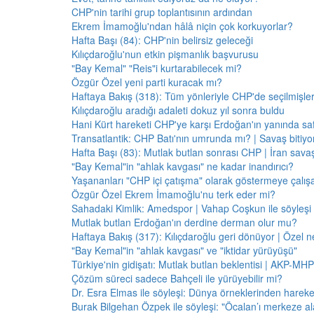
CHP'nin tarihi grup toplantısının ardından
Ekrem İmamoğlu'ndan hâlâ niçin çok korkuyorlar?
Hafta Başı (84): CHP'nin belirsiz geleceği
Kılıçdaroğlu'nun etkin pişmanlık başvurusu
"Bay Kemal" "Reis"i kurtarabilecek mi?
Özgür Özel yeni parti kuracak mı?
Haftaya Bakış (318): Tüm yönleriyle CHP'de seçilmişle
Kılıçdaroğlu aradığı adaleti dokuz yıl sonra buldu
Hani Kürt hareketi CHP'ye karşı Erdoğan'ın yanında saf
Transatlantik: CHP Batı'nın umrunda mı? | Savaş bitiy
Hafta Başı (83): Mutlak butlan sonrası CHP | İran savaş
"Bay Kemal"in "ahlak kavgası" ne kadar inandırıcı?
Yaşananları "CHP içi çatışma" olarak göstermeye çalış
Özgür Özel Ekrem İmamoğlu'nu terk eder mi?
Sahadaki Kimlik: Amedspor | Vahap Coşkun ile söyleşi
Mutlak butlan Erdoğan'ın derdine derman olur mu?
Haftaya Bakış (317): Kılıçdaroğlu geri dönüyor | Özel 
"Bay Kemal"in "ahlak kavgası" ve "iktidar yürüyüşü"
Türkiye'nin gidişatı: Mutlak butlan beklentisi | AKP-MHP
Çözüm süreci sadece Bahçeli ile yürüyebilir mi?
Dr. Esra Elmas ile söyleşi: Dünya örneklerinden hareke
Burak Bilgehan Özpek ile söyleşi: "Öcalan’ı merkeze ala