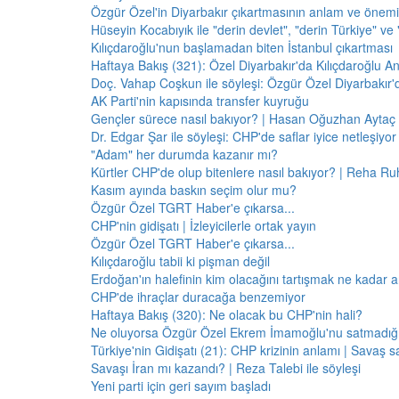
Özgür Özel'in Diyarbakır çıkartmasının anlam ve önemi
Hüseyin Kocabıyık ile "derin devlet", "derin Türkiye" ve 
Kılıçdaroğlu'nun başlamadan biten İstanbul çıkartması
Haftaya Bakış (321): Özel Diyarbakır'da Kılıçdaroğlu A
Doç. Vahap Coşkun ile söyleşi: Özgür Özel Diyarbakır
AK Parti'nin kapısında transfer kuyruğu
Gençler sürece nasıl bakıyor? | Hasan Oğuzhan Aytaç 
Dr. Edgar Şar ile söyleşi: CHP'de saflar iyice netleşiyor
"Adam" her durumda kazanır mı?
Kürtler CHP'de olup bitenlere nasıl bakıyor? | Reha Ruh
Kasım ayında baskın seçim olur mu?
Özgür Özel TGRT Haber'e çıkarsa...
CHP'nin gidişatı | İzleyicilerle ortak yayın
Özgür Özel TGRT Haber'e çıkarsa...
Kılıçdaroğlu tabii ki pişman değil
Erdoğan'ın halefinin kim olacağını tartışmak ne kadar a
CHP'de ihraçlar duracağa benzemiyor
Haftaya Bakış (320): Ne olacak bu CHP'nin hali?
Ne oluyorsa Özgür Özel Ekrem İmamoğlu'nu satmadığı 
Türkiye'nin Gidişatı (21): CHP krizinin anlamı | Savaş s
Savaşı İran mı kazandı? | Reza Talebi ile söyleşi
Yeni parti için geri sayım başladı