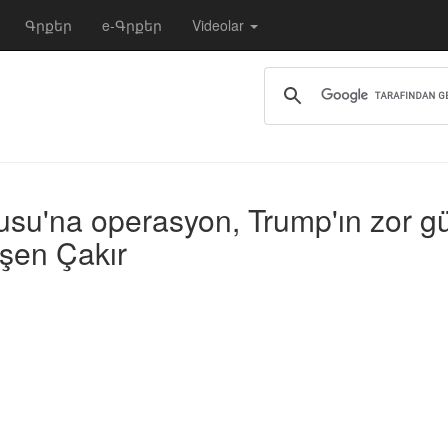
Գրքեր
e-Գրքեր
Videolar
ğusu'na operasyon, Trump'ın zor gü
uşen Çakır