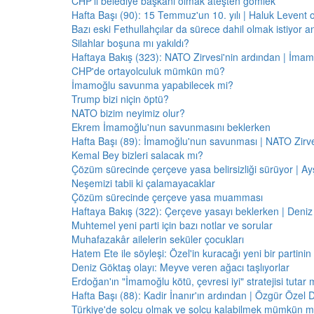
CHP'li belediye başkanı olmak ateşten gömlek
Hafta Başı (90): 15 Temmuz'un 10. yılı | Haluk Levent o
Bazı eski Fethullahçılar da sürece dahil olmak istiyor a
Silahlar boşuna mı yakıldı?
Haftaya Bakış (323): NATO Zirvesi'nin ardından | İm
CHP'de ortayolculuk mümkün mü?
İmamoğlu savunma yapabilecek mi?
Trump bizi niçin öptü?
NATO bizim neyimiz olur?
Ekrem İmamoğlu'nun savunmasını beklerken
Hafta Başı (89): İmamoğlu'nun savunması | NATO Zirve
Kemal Bey bizleri salacak mı?
Çözüm sürecinde çerçeve yasa belirsizliği sürüyor | Ayş
Neşemizi tabii ki çalamayacaklar
Çözüm sürecinde çerçeve yasa muamması
Haftaya Bakış (322): Çerçeve yasayı beklerken | Deniz
Muhtemel yeni parti için bazı notlar ve sorular
Muhafazakâr ailelerin seküler çocukları
Hatem Ete ile söyleşi: Özel'in kuracağı yeni bir partini
Deniz Göktaş olayı: Meyve veren ağacı taşlıyorlar
Erdoğan'ın "İmamoğlu kötü, çevresi iyi" stratejisi tutar 
Hafta Başı (88): Kadir İnanır'ın ardından | Özgür Özel 
Türkiye'de solcu olmak ve solcu kalabilmek mümkün 