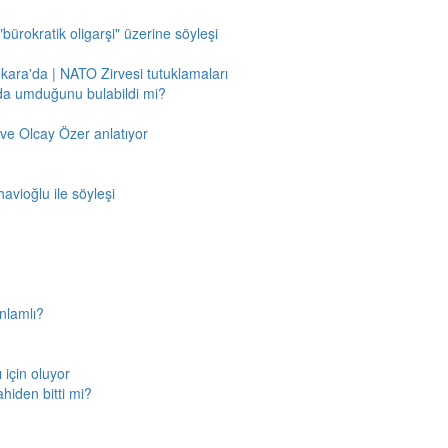
"bürokratik oligarşi" üzerine söyleşi
nkara'da | NATO Zirvesi tutuklamaları
'da umduğunu bulabildi mi?
ve Olcay Özer anlatıyor
avioğlu ile söyleşi
nlamlı?
için oluyor
ahiden bitti mi?