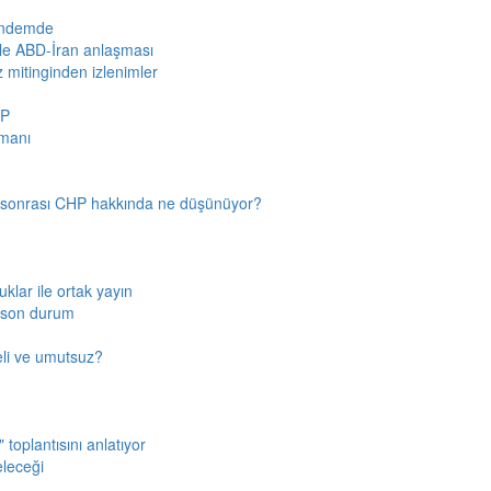
gündemde
iyle ABD-İran anlaşması
z mitinginden izlenimler
HP
amanı
n sonrası CHP hakkında ne düşünüyor?
klar ile ortak yayın
a son durum
fkeli ve umutsuz?
toplantısını anlatıyor
eleceği