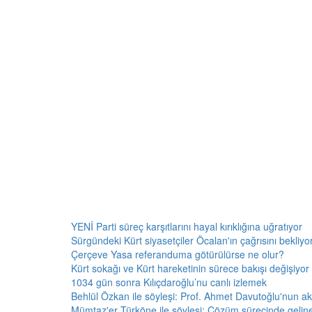
YENİ Parti süreç karşıtlarını hayal kırıklığına uğratıyor
Sürgündeki Kürt siyasetçiler Öcalan'ın çağrısını bekliyor:
Çerçeve Yasa referanduma götürülürse ne olur?
Kürt sokağı ve Kürt hareketinin sürece bakışı değişiyor 
1034 gün sonra Kılıçdaroğlu’nu canlı izlemek
Behlül Özkan ile söyleşi: Prof. Ahmet Davutoğlu'nun a
Mümtaz'er Türköne ile söyleşi: Çözüm sürecinde gelin