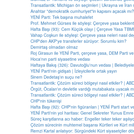
Transatlantik: Michigan ön seçimleri | Ukrayna ve İran 
Anahtar "demokratik cumhuriyet"in kapısını açacak mı?
YENİ Parti: Tek başına muhalefet
Prof. Mehmet Gürses ile söyleşi: Çerçeve yasa beklenti
Hafta Başı (93): Cem Küçük olayı | Çerçeve Yasa TBMM
Vahap Coşkun ile söyleşi: Çerçeve yasa neleri nasıl de
CHP'den AKP'ye transferler sürüyor: Sorumlu kim?
Demirtaş olmadan olmaz
Roj Girasun ile YENİ Parti, çerçeve yasa, DEM Parti ve
Hoca'nın parti siyasetine vedası
Haftaya Bakış (326): Davutoğlu'nun vedası | Belediyele
YENİ Parti'nin gidişatı | İzleyicilerle ortak yayın
Sinem Dedetaş'ın suçu ne?
Transatlantik: Çözüm süreci bölgeyi nasıl etkiler? | A
Örgüt, Öcalan'ın devletle vardığı mutabakata uyacak m
Transatlantik: Çözüm süreci bölgeyi nasıl etkiler? | A
CHP'nin tükenişi
Hafta Başı (92): CHP'nin figüranları | YENİ Parti start 
YENİ Parti'nin yol haritası: Genel Sekreter Yunus Emre 
Süreç karşıtlarına acı haber: Engeller teker teker aşılıy
Çözüm sürecinin muhtemel başarısı Kürtleri ve Kürt milliy
Remzi Kartal anlatıyor: Sürgündeki Kürt siyasetçiler dö