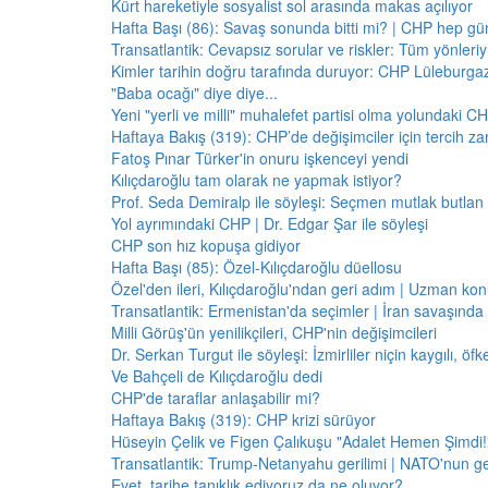
Kürt hareketiyle sosyalist sol arasında makas açılıyor
Hafta Başı (86): Savaş sonunda bitti mi? | CHP hep 
Transatlantik: Cevapsız sorular ve riskler: Tüm yönler
Kimler tarihin doğru tarafında duruyor: CHP Lüleburga
"Baba ocağı" diye diye...
Yeni "yerli ve milli" muhalefet partisi olma yolundaki C
Haftaya Bakış (319): CHP’de değişimciler için tercih z
Fatoş Pınar Türker'in onuru işkenceyi yendi
Kılıçdaroğlu tam olarak ne yapmak istiyor?
Prof. Seda Demiralp ile söyleşi: Seçmen mutlak butla
Yol ayrımındaki CHP | Dr. Edgar Şar ile söyleşi
CHP son hız kopuşa gidiyor
Hafta Başı (85): Özel-Kılıçdaroğlu düellosu
Özel'den ileri, Kılıçdaroğlu'ndan geri adım | Uzman konu
Transatlantik: Ermenistan'da seçimler | İran savaşınd
Milli Görüş'ün yenilikçileri, CHP'nin değişimcileri
Dr. Serkan Turgut ile söyleşi: İzmirliler niçin kaygılı, ö
Ve Bahçeli de Kılıçdaroğlu dedi
CHP'de taraflar anlaşabilir mi?
Haftaya Bakış (319): CHP krizi sürüyor
Hüseyin Çelik ve Figen Çalıkuşu "Adalet Hemen Şimdi!" 
Transatlantik: Trump-Netanyahu gerilimi | NATO'nun g
Evet, tarihe tanıklık ediyoruz da ne oluyor?