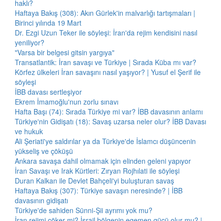
haklı?
Haftaya Bakış (308): Akın Gürlek'in malvarlığı tartışmaları |
Birinci yılında 19 Mart
Dr. Ezgi Uzun Teker ile söyleşi: İran'da rejim kendisini nasıl
yeniliyor?
"Varsa bir belgesi gitsin yargıya"
Transatlantik: İran savaşı ve Türkiye | Sırada Küba mı var?
Körfez ülkeleri İran savaşını nasıl yaşıyor? | Yusuf el Şerif ile
söyleşi
İBB davası sertleşiyor
Ekrem İmamoğlu'nun zorlu sınavı
Hafta Başı (74): Sırada Türkiye mi var? İBB davasının anlamı
Türkiye'nin Gidişatı (18): Savaş uzarsa neler olur? İBB Davası
ve hukuk
Ali Şeriati'ye saldırılar ya da Türkiye'de İslamcı düşüncenin
yükseliş ve çöküşü
Ankara savaşa dahil olmamak için elinden geleni yapıyor
İran Savaşı ve Irak Kürtleri: Zıryan Rojhılati ile söyleşi
Duran Kalkan ile Devlet Bahçeli'yi buluşturan savaş
Haftaya Bakış (307): Türkiye savaşın neresinde? | İBB
davasının gidişatı
Türkiye'de sahiden Sünni-Şii ayrımı yok mu?
İran rejimi çöker mi? İsrail bölgenin egemen gücü olur mu? |