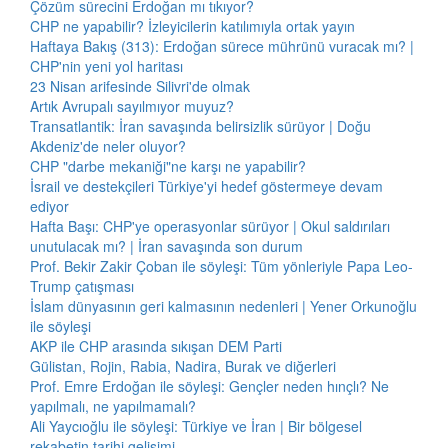
Çözüm sürecini Erdoğan mı tıkıyor?
CHP ne yapabilir? İzleyicilerin katılımıyla ortak yayın
Haftaya Bakış (313): Erdoğan sürece mührünü vuracak mı? |
CHP'nin yeni yol haritası
23 Nisan arifesinde Silivri'de olmak
Artık Avrupalı sayılmıyor muyuz?
Transatlantik: İran savaşında belirsizlik sürüyor | Doğu
Akdeniz'de neler oluyor?
CHP "darbe mekaniği"ne karşı ne yapabilir?
İsrail ve destekçileri Türkiye'yi hedef göstermeye devam
ediyor
Hafta Başı: CHP'ye operasyonlar sürüyor | Okul saldırıları
unutulacak mı? | İran savaşında son durum
Prof. Bekir Zakir Çoban ile söyleşi: Tüm yönleriyle Papa Leo-
Trump çatışması
İslam dünyasının geri kalmasının nedenleri | Yener Orkunoğlu
ile söyleşi
AKP ile CHP arasında sıkışan DEM Parti
Gülistan, Rojin, Rabia, Nadira, Burak ve diğerleri
Prof. Emre Erdoğan ile söyleşi: Gençler neden hınçlı? Ne
yapılmalı, ne yapılmamalı?
Ali Yaycıoğlu ile söyleşi: Türkiye ve İran | Bir bölgesel
rekabetin tarihi gelişimi