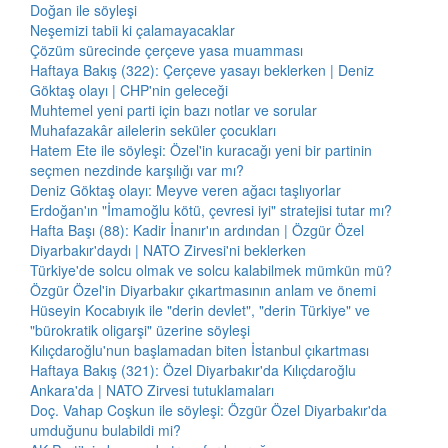
Doğan ile söyleşi
Neşemizi tabii ki çalamayacaklar
Çözüm sürecinde çerçeve yasa muamması
Haftaya Bakış (322): Çerçeve yasayı beklerken | Deniz
Göktaş olayı | CHP'nin geleceği
Muhtemel yeni parti için bazı notlar ve sorular
Muhafazakâr ailelerin seküler çocukları
Hatem Ete ile söyleşi: Özel'in kuracağı yeni bir partinin
seçmen nezdinde karşılığı var mı?
Deniz Göktaş olayı: Meyve veren ağacı taşlıyorlar
Erdoğan'ın "İmamoğlu kötü, çevresi iyi" stratejisi tutar mı?
Hafta Başı (88): Kadir İnanır'ın ardından | Özgür Özel
Diyarbakır'daydı | NATO Zirvesi'ni beklerken
Türkiye'de solcu olmak ve solcu kalabilmek mümkün mü?
Özgür Özel'in Diyarbakır çıkartmasının anlam ve önemi
Hüseyin Kocabıyık ile "derin devlet", "derin Türkiye" ve
"bürokratik oligarşi" üzerine söyleşi
Kılıçdaroğlu'nun başlamadan biten İstanbul çıkartması
Haftaya Bakış (321): Özel Diyarbakır'da Kılıçdaroğlu
Ankara'da | NATO Zirvesi tutuklamaları
Doç. Vahap Coşkun ile söyleşi: Özgür Özel Diyarbakır'da
umduğunu bulabildi mi?