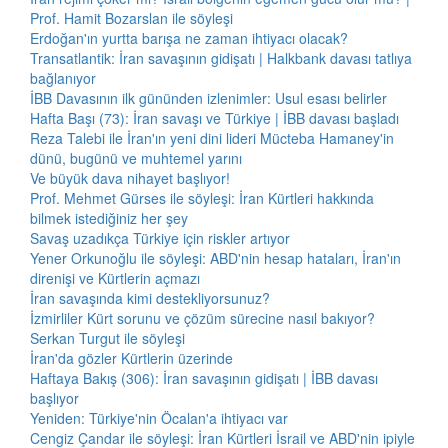
Prof. Hamit Bozarslan ile söyleşi
Erdoğan'ın yurtta barışa ne zaman ihtiyacı olacak?
Transatlantik: İran savaşının gidişatı | Halkbank davası tatlıya
bağlanıyor
İBB Davasının ilk gününden izlenimler: Usul esası belirler
Hafta Başı (73): İran savaşı ve Türkiye | İBB davası başladı
Reza Talebi ile İran'ın yeni dini lideri Mücteba Hamaney'in
dünü, bugünü ve muhtemel yarını
Ve büyük dava nihayet başlıyor!
Prof. Mehmet Gürses ile söyleşi: İran Kürtleri hakkında
bilmek istediğiniz her şey
Savaş uzadıkça Türkiye için riskler artıyor
Yener Orkunoğlu ile söyleşi: ABD'nin hesap hataları, İran'ın
direnişi ve Kürtlerin açmazı
İran savaşında kimi destekliyorsunuz?
İzmirliler Kürt sorunu ve çözüm sürecine nasıl bakıyor?
Serkan Turgut ile söyleşi
İran'da gözler Kürtlerin üzerinde
Haftaya Bakış (306): İran savaşının gidişatı | İBB davası
başlıyor
Yeniden: Türkiye'nin Öcalan'a ihtiyacı var
Cengiz Çandar ile söyleşi: İran Kürtleri İsrail ve ABD'nin ipiyle