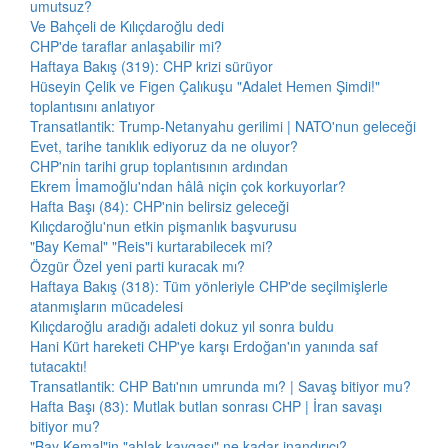
umutsuz?
Ve Bahçeli de Kılıçdaroğlu dedi
CHP'de taraflar anlaşabilir mi?
Haftaya Bakış (319): CHP krizi sürüyor
Hüseyin Çelik ve Figen Çalıkuşu "Adalet Hemen Şimdi!"
toplantısını anlatıyor
Transatlantik: Trump-Netanyahu gerilimi | NATO'nun geleceği
Evet, tarihe tanıklık ediyoruz da ne oluyor?
CHP'nin tarihi grup toplantısının ardından
Ekrem İmamoğlu'ndan hâlâ niçin çok korkuyorlar?
Hafta Başı (84): CHP'nin belirsiz geleceği
Kılıçdaroğlu'nun etkin pişmanlık başvurusu
"Bay Kemal" "Reis"i kurtarabilecek mi?
Özgür Özel yeni parti kuracak mı?
Haftaya Bakış (318): Tüm yönleriyle CHP'de seçilmişlerle
atanmışların mücadelesi
Kılıçdaroğlu aradığı adaleti dokuz yıl sonra buldu
Hani Kürt hareketi CHP'ye karşı Erdoğan'ın yanında saf
tutacaktı!
Transatlantik: CHP Batı'nın umrunda mı? | Savaş bitiyor mu?
Hafta Başı (83): Mutlak butlan sonrası CHP | İran savaşı
bitiyor mu?
"Bay Kemal"in "ahlak kavgası" ne kadar inandırıcı?