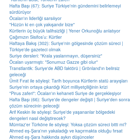
Hafta Başı (67): Suriye Türkiye'nin gündemini belirlemeyi
sürdürüyor
Öcalan'ın liderliği sarsılıyor
"Hüzün ki en çok yakışandır bize"
Kürtlerin üç büyük talihsizliği | Yener Orkunoğlu anlatıyor
Çağımızın Sisifos’u: Kürtler
Haftaya Bakış (302): Suriye'nin gölgesinde çözüm süreci |
Türkiye'de gazeteci olmak
Suriye dersleri: "Krala yaslanmayın, düşersiniz"
Öcalan uyarmıştı: "Sonumuz Gazze gibi olur"
Transtlantik: Suriye'de ABD faktörü | Grönland'ın belirsiz
geleceği
Ümit Fırat ile söyleşi: Tarih boyunca Kürtlerin statü arayışları
Suriye'nin ortaya çıkardığı Kürt milliyetçiliğinin krizi
"Pirus zaferi": Öcalan'ın kehaneti Suriye de gerçekleşiyor
Hafta Başı (66): Suriye'de dengeler değişti | Suriye'den sonra
çözüm sürecinin geleceği
Arif Keskin ile söyleşi: Suriye'de yaşananlar bölgedeki
dengeleri nasıl değiştirecek?
Mümtaz'er Türköne ile söyleşi: Yoksa çözüm süreci bitti mi?
Ahmed eş-Şara'nın yakaladığı ve kaçırmakta olduğu fırsat
Ahmed eş-Şara hakkında aykırı düşünceler