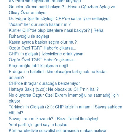
AK Parti'nin kapısında transfer kuyruğu
Gençler sürece nasıl bakıyor? | Hasan Oğuzhan Aytaç ve
Olcay Özer anlatıyor
Dr. Edgar Şar ile söyleşi: CHP'de saflar iyice netleşiyor
"Adam" her durumda kazanır mı?
Kürtler CHP'de olup bitenlere nasıl bakıyor? | Reha
Ruhavioğlu ile söyleşi
Kasım ayında baskın seçim olur mu?
Özgür Özel TGRT Haber'e çıkarsa...
CHP'nin gidişatı | İzleyicilerle ortak yayın
Özgür Özel TGRT Haber'e çıkarsa...
Kılıçdaroğlu tabii ki pişman değil
Erdoğan'ın halefinin kim olacağını tartışmak ne kadar
anlamlı?
CHP'de ihraçlar duracağa benzemiyor
Haftaya Bakış (320): Ne olacak bu CHP'nin hali?
Ne oluyorsa Özgür Özel Ekrem İmamoğlu'nu satmadığı için
oluyor
Türkiye'nin Gidişatı (21): CHP krizinin anlamı | Savaş sahiden
bitti mi?
Savaşı İran mı kazandı? | Reza Talebi ile söyleşi
Yeni parti için geri sayım başladı
Kürt hareketiyle sosyalist sol arasında makas açılıyor