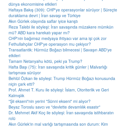
dünya ekonomisine etkileri
Haftaya Bakış (309): CHP'ye operasyonlar sürüyor | Süreçte
duraklama devri | İran savaşı ve Türkiye
Akın Gürlek olayında saflar iyice karıştı
Reza Talebi ile söyleşi: İran savaşında müzakere mümkün
mü? ABD kara harekatı yapar mı?
CHP'nin bağımsız medyaya ihtiyacı var ama işi çok zor
Fethullahçılar CHP'ye operasyon mu çekiyor?
Transatlantik: Hürmüz Boğazı bilmecesi | Savaşın ABD'ye
etkileri
Tamam Netanyahu kötü, peki ya Trump?
Hafta Başı (75): İran savaşında kritik günler | Malvarlığı
tartışması sürüyor
Behlül Özkan ile söyleşi: Trump Hürmüz Boğazı konusunda
niçin çark etti?
Prof. Ahmet T. Kuru ile söyleşi: İslam, Otoriterlik ve Geri
Kalmışlık
"Şii ekseni"nin yerini "Sünni ekseni" mi alıyor?
Beyaz Toroslu savcı ve "devlette devamlılık esastır"
Dr. Mehmet Akif Koç ile söyleşi: İran savaşında istihbaratın
rolü
Akın Gürlek'in mal varlığı tartışmasında son durum: Kim