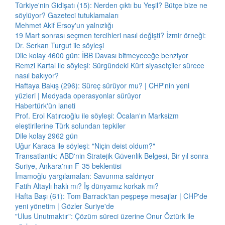
Türkiye'nin Gidişatı (15): Nerden çıktı bu Yeşil? Bütçe bize ne
söylüyor? Gazeteci tutuklamaları
Mehmet Akif Ersoy'un yalnızlığı
19 Mart sonrası seçmen tercihleri nasıl değişti? İzmir örneği:
Dr. Serkan Turgut ile söyleşi
Dile kolay 4600 gün: İBB Davası bitmeyeceğe benziyor
Remzi Kartal ile söyleşi: Sürgündeki Kürt siyasetçiler sürece
nasıl bakıyor?
Haftaya Bakış (296): Süreç sürüyor mu? | CHP'nin yeni
yüzleri | Medyada operasyonlar sürüyor
Habertürk'ün laneti
Prof. Erol Katırcıoğlu ile söyleşi: Öcalan'ın Marksizm
eleştirilerine Türk solundan tepkiler
Dile kolay 2962 gün
Uğur Karaca ile söyleşi: "Niçin deist oldum?"
Transatlantik: ABD'nin Stratejik Güvenlik Belgesi, Bir yıl sonra
Suriye, Ankara'nın F-35 beklentisi
İmamoğlu yargılamaları: Savunma saldırıyor
Fatih Altaylı haklı mı? İş dünyamız korkak mı?
Hafta Başı (61): Tom Barrack'tan peşpeşe mesajlar | CHP'de
yeni yönetim | Gözler Suriye'de
"Ulus Unutmaktır": Çözüm süreci üzerine Onur Öztürk ile