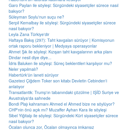
Garo Paylan ile söyleşi: Sürgündeki siyasetçiler sürece nasıl
bakıyor?
Süleyman Soylu'nun suçu ne?
Serpil Kemalbay ile söyleşi: Sürgündeki siyasetçiler sürece
nasıl bakıyor?
Leyla Zana Türkiye'dir
Haftaya Bakış (297): Taht kavgaları sürüyor | Komisyonun
ortak raporu bekleniyor | Medyaya operasyonlar
Ahmet Şık ile söyleşi: Kızışan taht kavgalarının arka planı
Dindar nesil diye diye...
İdris Baluken ile söyleşi: Süreç beklentileri karşılıyor mu?
Neler yapılmalı?
Habertürk'ün laneti sürüyor
Gazeteci Çiğdem Toker son kitabı Devletin Cebinden'i
anlatıyor
Transatlantik: Trump'ın tabanındaki çözülme | IŞİD Suriye ve
Avustralya'da sahnede
Bondi Plajı kahramanı Ahmed el Ahmed bize ne söylüyor?
CHP'nin önü açık mı? Muzaffer Ayhan Kara ile söyleşi
Sibel Yiğitalp ile söyleşi: Sürgündeki Kürt siyasetçiler sürece
nasıl bakıyor?
Öcalan olunca zor, Öcalan olmayınca imkansız