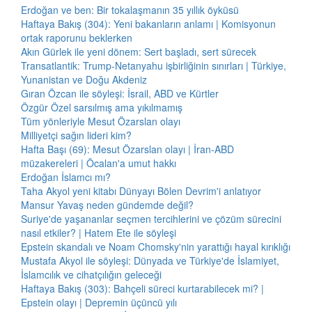
Erdoğan ve ben: Bir tokalaşmanın 35 yıllık öyküsü
Haftaya Bakış (304): Yeni bakanların anlamı | Komisyonun
ortak raporunu beklerken
Akın Gürlek ile yeni dönem: Sert başladı, sert sürecek
Transatlantik: Trump-Netanyahu işbirliğinin sınırları | Türkiye,
Yunanistan ve Doğu Akdeniz
Gıran Özcan ile söyleşi: İsrail, ABD ve Kürtler
Özgür Özel sarsılmış ama yıkılmamış
Tüm yönleriyle Mesut Özarslan olayı
Milliyetçi sağın lideri kim?
Hafta Başı (69): Mesut Özarslan olayı | İran-ABD
müzakereleri | Öcalan'a umut hakkı
Erdoğan İslamcı mı?
Taha Akyol yeni kitabı Dünyayı Bölen Devrim'i anlatıyor
Mansur Yavaş neden gündemde değil?
Suriye'de yaşananlar seçmen tercihlerini ve çözüm sürecini
nasıl etkiler? | Hatem Ete ile söyleşi
Epstein skandalı ve Noam Chomsky'nin yarattığı hayal kırıklığı
Mustafa Akyol ile söyleşi: Dünyada ve Türkiye'de İslamiyet,
İslamcılık ve cihatçılığın geleceği
Haftaya Bakış (303): Bahçeli süreci kurtarabilecek mi? |
Epstein olayı | Depremin üçüncü yılı