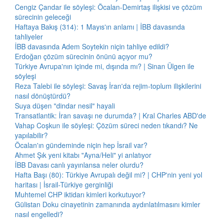
Cengiz Çandar ile söyleşi: Öcalan-Demirtaş ilişkisi ve çözüm
sürecinin geleceği
Haftaya Bakış (314): 1 Mayıs'ın anlamı | İBB davasında
tahliyeler
İBB davasında Adem Soytekin niçin tahliye edildi?
Erdoğan çözüm sürecinin önünü açıyor mu?
Türkiye Avrupa'nın içinde mi, dışında mı? | Sinan Ülgen ile
söyleşi
Reza Talebi ile söyleşi: Savaş İran'da rejim-toplum ilişkilerini
nasıl dönüştürdü?
Suya düşen "dindar nesil" hayali
Transatlantik: İran savaşı ne durumda? | Kral Charles ABD'de
Vahap Coşkun ile söyleşi: Çözüm süreci neden tıkandı? Ne
yapılabilir?
Öcalan'ın gündeminde niçin hep İsrail var?
Ahmet Şık yeni kitabı "Ayna/Heli" yi anlatıyor
İBB Davası canlı yayınlansa neler olurdu?
Hafta Başı (80): Türkiye Avrupalı değil mi? | CHP'nin yeni yol
haritası | İsrail-Türkiye gerginliği
Muhtemel CHP iktidarı kimleri korkutuyor?
Gülistan Doku cinayetinin zamanında aydınlatılmasını kimler
nasıl engelledi?