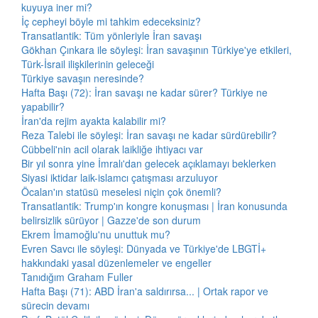
kuyuya iner mi?
İç cepheyi böyle mi tahkim edeceksiniz?
Transatlantik: Tüm yönleriyle İran savaşı
Gökhan Çınkara ile söyleşi: İran savaşının Türkiye'ye etkileri,
Türk-İsrail ilişkilerinin geleceği
Türkiye savaşın neresinde?
Hafta Başı (72): İran savaşı ne kadar sürer? Türkiye ne
yapabilir?
İran'da rejim ayakta kalabilir mi?
Reza Talebi ile söyleşi: İran savaşı ne kadar sürdürebilir?
Cübbeli'nin acil olarak laikliğe ihtiyacı var
Bir yıl sonra yine İmralı'dan gelecek açıklamayı beklerken
Siyasi iktidar laik-islamcı çatışması arzuluyor
Öcalan'ın statüsü meselesi niçin çok önemli?
Transatlantik: Trump'ın kongre konuşması | İran konusunda
belirsizlik sürüyor | Gazze'de son durum
Ekrem İmamoğlu'nu unuttuk mu?
Evren Savcı ile söyleşi: Dünyada ve Türkiye'de LBGTİ+
hakkındaki yasal düzenlemeler ve engeller
Tanıdığım Graham Fuller
Hafta Başı (71): ABD İran'a saldırırsa... | Ortak rapor ve
sürecin devamı