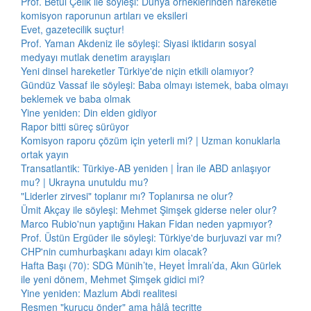
Prof. Betül Çelik ile söyleşi: Dünya örneklerinden hareketle
komisyon raporunun artıları ve eksileri
Evet, gazetecilik suçtur!
Prof. Yaman Akdeniz ile söyleşi: Siyasi iktidarın sosyal
medyayı mutlak denetim arayışları
Yeni dinsel hareketler Türkiye'de niçin etkili olamıyor?
Gündüz Vassaf ile söyleşi: Baba olmayı istemek, baba olmayı
beklemek ve baba olmak
Yine yeniden: Din elden gidiyor
Rapor bitti süreç sürüyor
Komisyon raporu çözüm için yeterli mi? | Uzman konuklarla
ortak yayın
Transatlantik: Türkiye-AB yeniden | İran ile ABD anlaşıyor
mu? | Ukrayna unutuldu mu?
"Liderler zirvesi" toplanır mı? Toplanırsa ne olur?
Ümit Akçay ile söyleşi: Mehmet Şimşek giderse neler olur?
Marco Rubio'nun yaptığını Hakan Fidan neden yapmıyor?
Prof. Üstün Ergüder ile söyleşi: Türkiye'de burjuvazi var mı?
CHP'nin cumhurbaşkanı adayı kim olacak?
Hafta Başı (70): SDG Münih’te, Heyet İmralı’da, Akın Gürlek
ile yeni dönem, Mehmet Şimşek gidici mi?
Yine yeniden: Mazlum Abdi realitesi
Resmen "kurucu önder" ama hâlâ tecritte