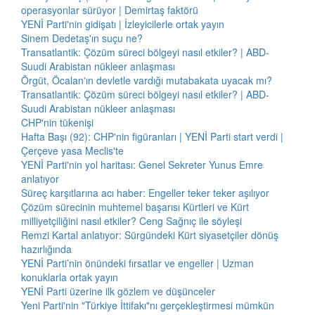
operasyonlar sürüyor | Demirtaş faktörü
YENİ Parti'nin gidişatı | İzleyicilerle ortak yayın
Sinem Dedetaş'ın suçu ne?
Transatlantik: Çözüm süreci bölgeyi nasıl etkiler? | ABD-
Suudi Arabistan nükleer anlaşması
Örgüt, Öcalan'ın devletle vardığı mutabakata uyacak mı?
Transatlantik: Çözüm süreci bölgeyi nasıl etkiler? | ABD-
Suudi Arabistan nükleer anlaşması
CHP'nin tükenişi
Hafta Başı (92): CHP'nin figüranları | YENİ Parti start verdi |
Çerçeve yasa Meclis'te
YENİ Parti'nin yol haritası: Genel Sekreter Yunus Emre
anlatıyor
Süreç karşıtlarına acı haber: Engeller teker teker aşılıyor
Çözüm sürecinin muhtemel başarısı Kürtleri ve Kürt
milliyetçiliğini nasıl etkiler? Ceng Sağnıç ile söyleşi
Remzi Kartal anlatıyor: Sürgündeki Kürt siyasetçiler dönüş
hazırlığında
YENİ Parti’nin önündeki fırsatlar ve engeller | Uzman
konuklarla ortak yayın
YENİ Parti üzerine ilk gözlem ve düşünceler
Yeni Parti'nin "Türkiye İttifakı"nı gerçekleştirmesi mümkün