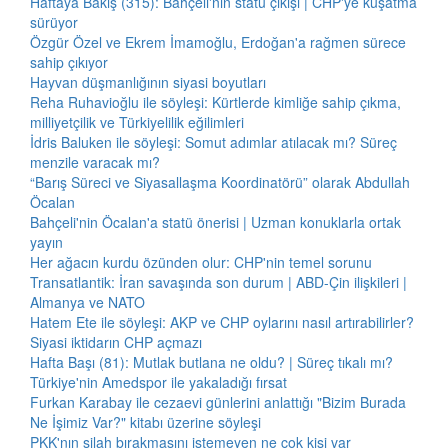
Haftaya Bakış (315): Bahçeli'nin statü çıkışı | CHP'ye kuşatma
sürüyor
Özgür Özel ve Ekrem İmamoğlu, Erdoğan'a rağmen sürece
sahip çıkıyor
Hayvan düşmanlığının siyasi boyutları
Reha Ruhavioğlu ile söyleşi: Kürtlerde kimliğe sahip çıkma,
milliyetçilik ve Türkiyelilik eğilimleri
İdris Baluken ile söyleşi: Somut adımlar atılacak mı? Süreç
menzile varacak mı?
“Barış Süreci ve Siyasallaşma Koordinatörü” olarak Abdullah
Öcalan
Bahçeli'nin Öcalan'a statü önerisi | Uzman konuklarla ortak
yayın
Her ağacın kurdu özünden olur: CHP'nin temel sorunu
Transatlantik: İran savaşında son durum | ABD-Çin ilişkileri |
Almanya ve NATO
Hatem Ete ile söyleşi: AKP ve CHP oylarını nasıl artırabilirler?
Siyasi iktidarın CHP açmazı
Hafta Başı (81): Mutlak butlana ne oldu? | Süreç tıkalı mı?
Türkiye'nin Amedspor ile yakaladığı fırsat
Furkan Karabay ile cezaevi günlerini anlattığı "Bizim Burada
Ne İşimiz Var?" kitabı üzerine söyleşi
PKK'nın silah bırakmasını istemeyen ne çok kişi var