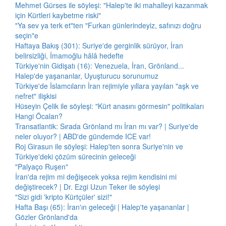
Mehmet Gürses ile söyleşi: "Halep'te iki mahalleyi kazanmak
için Kürtleri kaybetme riski"
"Ya sev ya terk et"ten "Furkan günlerindeyiz, safınızı doğru
seçin"e
Haftaya Bakış (301): Suriye'de gerginlik sürüyor, İran
belirsizliği, İmamoğlu hâlâ hedefte
Türkiye'nin Gidişatı (16): Venezuela, İran, Grönland...
Halep'de yaşananlar, Uyuşturucu sorunumuz
Türkiye'de İslamcıların İran rejimiyle yıllara yayılan "aşk ve
nefret" ilişkisi
Hüseyin Çelik ile söyleşi: "Kürt anasını görmesin" politikaları
Hangi Öcalan?
Transatlantik: Sırada Grönland mı İran mı var? | Suriye'de
neler oluyor? | ABD'de gündemde ICE var!
Roj Girasun ile söyleşi: Halep'ten sonra Suriye'nin ve
Türkiye'deki çözüm sürecinin geleceği
"Palyaço Ruşen"
İran'da rejim mi değişecek yoksa rejim kendisini mi
değiştirecek? | Dr. Ezgi Uzun Teker ile söyleşi
"Sizi gidi 'kripto Kürtçüler' sizi!"
Hafta Başı (65): İran'ın geleceği | Halep'te yaşananlar |
Gözler Grönland'da