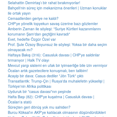
Selahattin Demirtaş'ı bir rahat bırakmıyorlar!
Bahçeli'nin süreç için mekanizma önerileri | Uzman konuklar
ile ortak yayın
Cemaatlerden geriye ne kaldı?
CHP'ye yönelik topyekun savaş üzerine bazı gözlemler
Amberin Zaman ile söyleşi: "Suriye Kürtleri kazanımlarını
korumanın Şam'dan geçtiğini kavradı"
Evet, hedefte Özgür Özel var
Prof. Şule Özsoy Boyunsuz ile söyleşi: Yoksa bir daha seçim
olmayacak mı?
Haftaya Bakış (316): Casusluk davası | CHP'ye saldırılar
tırmanıyor | Halk TV olayı
Mevcut yargı sistemi en ufak bir iyimserliğe bile izin vermiyor
Öcalan artık gazetecilere konuşmalı, ben talibim!
Acayip bir dava: Casus dediler "Jön Türk" çıktı
Transatlantik: Trump-Çin | Rusya'da muhalefetin yükselişi |
Türkiye'nin Afrika politikası
Uyduruk bir "casus davası"nın peşinde
Hafta Başı (82): CHP'ye kuşatma | Casusluk davası |
Öcalan'a statü
Süreçten geri dönüş yok mu sahiden?
Burcu Köksal'ın AKP'ye katılacak olmasının düşündürdükleri