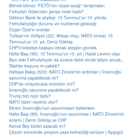
Bitmek bilmez “FETÖ’nün siyasi ayağı” tartışmaları
Fethullah Gülen'den geriye neler kaldı?
Gökhan Bacık ile söyleşi: 15 Temmuz'un 10. yılında
Fethullahçılığın durumu ve muhtemel geleceği
Özgür Özel'in enerjisi
Türkiye'nin Gidişatı (22): Ahbap olayı, NATO zirvesi, 15
Temmuz'un 10. yılı, Deniz Göktaş
CHP'li belediye başkanı olmak ateşten gömlek
Hafta Başı (90): 15 Temmuz'un 10. yılı | Haluk Levent olayı
Bazı eski Fethullahçılar da sürece dahil olmak istiyor ancak...
Silahlar boşuna mı yakıldı?
Haftaya Bakış (323): NATO Zirvesi'nin ardından | İmamoğlu
savunma yapabilecek mi?
CHP'de ortayolculuk mümkün mü?
İmamoğlu savunma yapabilecek mi?
Trump bizi niçin öptü?
NATO bizim neyimiz olur?
Ekrem İmamoğlu'nun savunmasını beklerken
Hafta Başı (89): İmamoğlu'nun savunması | NATO Zirvesi'nin
anlamı | Deniz Göktaş ve CHP
Kemal Bey bizleri salacak mı?
Çözüm sürecinde çerçeve yasa belirsizliği sürüyor | Ayşegül