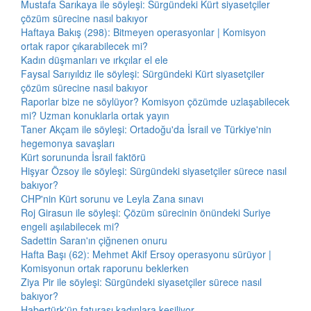
Mustafa Sarıkaya ile söyleşi: Sürgündeki Kürt siyasetçiler
çözüm sürecine nasıl bakıyor
Haftaya Bakış (298): Bitmeyen operasyonlar | Komisyon
ortak rapor çıkarabilecek mi?
Kadın düşmanları ve ırkçılar el ele
Faysal Sarıyıldız ile söyleşi: Sürgündeki Kürt siyasetçiler
çözüm sürecine nasıl bakıyor
Raporlar bize ne söylüyor? Komisyon çözümde uzlaşabilecek
mi? Uzman konuklarla ortak yayın
Taner Akçam ile söyleşi: Ortadoğu'da İsrail ve Türkiye'nin
hegemonya savaşları
Kürt sorununda İsrail faktörü
Hişyar Özsoy ile söyleşi: Sürgündeki siyasetçiler sürece nasıl
bakıyor?
CHP'nin Kürt sorunu ve Leyla Zana sınavı
Roj Girasun ile söyleşi: Çözüm sürecinin önündeki Suriye
engeli aşılabilecek mi?
Sadettin Saran'ın çiğnenen onuru
Hafta Başı (62): Mehmet Akif Ersoy operasyonu sürüyor |
Komisyonun ortak raporunu beklerken
Ziya Pir ile söyleşi: Sürgündeki siyasetçiler sürece nasıl
bakıyor?
Habertürk'ün faturası kadınlara kesiliyor