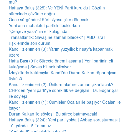
mü?
Haftaya Bakış (325): Ve YENİ Parti kuruldu | Çözüm
sürecinde çözüme doğru
Önce sürgündeki Kürt siyasetçiler dönecek
Yeni ana muhalefet partisini beklerken
"Çerçeve yasa"nın eli kulağında
Transatlantik: Savaş ne zaman bitecek? | ABD-İsrail
ilişkilerinde son durum
Kandil izlenimleri (3): Yarım yüzyıllık bir sayfa kapanmak
üzere
Hafta Başı (91): Süreçte önemli aşama | Yeni partinin eli
kulağında | Savaş bitmek bilmiyor
İzleyicilerin katılımıyla: Kandil'de Duran Kalkan röportajının
öyküsü
Kandil izlenimleri (2): Üniformalar ne zaman çıkarılacak?
CHP'den "yeni parti"ye süreklilik ve değişim | Dr. Edgar Şar
ile söyleşi
Kandil izlenimleri (1): Cümleler Öcalan ile başlıyor Öcalan ile
bitiyor
Duran Kalkan ile söyleşi: Bu süreç batmayacak!
Haftaya Bakış (324): Yeni parti yolda | Ahbap soruşturması |
10. yılında 15 Temmuz
"Yeni Parti" yeni olabilecek mi?