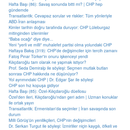
Hafta Başı (86): Savaş sonunda bitti mi? | CHP hep
gündemde
Transatlantik: Cevapsız sorular ve riskler: Tüm yönleriyle
ABD-İran anlaşması
Kimler tarihin doğru tarafında duruyor: CHP Lüleburgaz
mitinginden izlenimler
"Baba ocağı" diye diye...
Yeni "yerli ve milli" muhalefet partisi olma yolundaki CHP
Haftaya Bakış (319): CHP’de değişimciler için tercih zamanı
Fatoş Pınar Türker'in onuru işkenceyi yendi
Kılıçdaroğlu tam olarak ne yapmak istiyor?
Prof. Seda Demiralp ile söyleşi: Seçmen mutlak butlan
sonrası CHP hakkında ne düşünüyor?
Yol ayrımındaki CHP | Dr. Edgar Şar ile söyleşi
CHP son hız kopuşa gidiyor
Hafta Başı (85): Özel-Kılıçdaroğlu düellosu
Özel'den ileri, Kılıçdaroğlu'ndan geri adım | Uzman konuklar
ile ortak yayın
Transatlantik: Ermenistan'da seçimler | İran savaşında son
durum
Milli Görüş'ün yenilikçileri, CHP'nin değişimcileri
Dr. Serkan Turgut ile söyleşi: İzmirliler niçin kaygılı, öfkeli ve