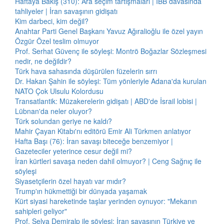
Haftaya Bakış (310): Ara seçim tartışmaları | İBB davasında
tahliyeler | İran savaşının gidişatı
Kim darbeci, kim değil?
Anahtar Parti Genel Başkanı Yavuz Ağıralioğlu ile özel yayın
Özgür Özel teslim olmuyor
Prof. Serhat Güvenç ile söyleşi: Montrö Boğazlar Sözleşmesi
nedir, ne değildir?
Türk hava sahasında düşürülen füzelerin sırrı
Dr. Hakan Şahin ile söyleşi: Tüm yönleriyle Adana'da kurulan
NATO Çok Ulsulu Kolordusu
Transatlantik: Müzakerelerin gidişatı | ABD'de İsrail lobisi |
Lübnan'da neler oluyor?
Türk solundan geriye ne kaldı?
Mahir Çayan Kitabı'nı editörü Emir Ali Türkmen anlatıyor
Hafta Başı (76): İran savaşı biteceğe benzemiyor |
Gazeteciler yeterince cesur değil mi?
İran kürtleri savaşa neden dahil olmuyor? | Ceng Sağnıç ile
söyleşi
Siyasetçilerin özel hayatı var mıdır?
Trump'ın hükmettiği bir dünyada yaşamak
Kürt siyasi hareketinde taşlar yerinden oynuyor: "Mekanın
sahipleri geliyor"
Prof. Selva Demiralp ile söyleşi: İran savaşının Türkiye ve