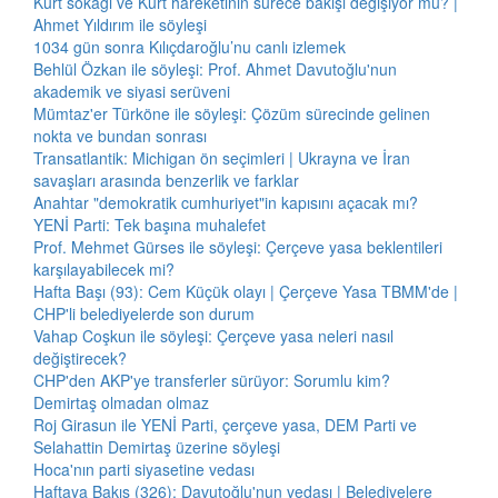
Kürt sokağı ve Kürt hareketinin sürece bakışı değişiyor mu? |
Ahmet Yıldırım ile söyleşi
1034 gün sonra Kılıçdaroğlu’nu canlı izlemek
Behlül Özkan ile söyleşi: Prof. Ahmet Davutoğlu'nun
akademik ve siyasi serüveni
Mümtaz'er Türköne ile söyleşi: Çözüm sürecinde gelinen
nokta ve bundan sonrası
Transatlantik: Michigan ön seçimleri | Ukrayna ve İran
savaşları arasında benzerlik ve farklar
Anahtar "demokratik cumhuriyet"in kapısını açacak mı?
YENİ Parti: Tek başına muhalefet
Prof. Mehmet Gürses ile söyleşi: Çerçeve yasa beklentileri
karşılayabilecek mi?
Hafta Başı (93): Cem Küçük olayı | Çerçeve Yasa TBMM'de |
CHP'li belediyelerde son durum
Vahap Coşkun ile söyleşi: Çerçeve yasa neleri nasıl
değiştirecek?
CHP'den AKP'ye transferler sürüyor: Sorumlu kim?
Demirtaş olmadan olmaz
Roj Girasun ile YENİ Parti, çerçeve yasa, DEM Parti ve
Selahattin Demirtaş üzerine söyleşi
Hoca'nın parti siyasetine vedası
Haftaya Bakış (326): Davutoğlu'nun vedası | Belediyelere