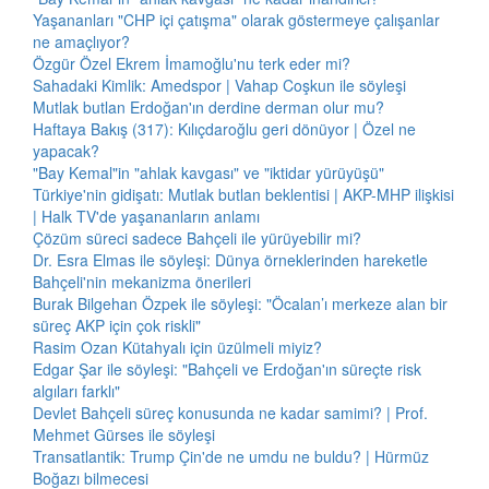
Yaşananları "CHP içi çatışma" olarak göstermeye çalışanlar
ne amaçlıyor?
Özgür Özel Ekrem İmamoğlu'nu terk eder mi?
Sahadaki Kimlik: Amedspor | Vahap Coşkun ile söyleşi
Mutlak butlan Erdoğan'ın derdine derman olur mu?
Haftaya Bakış (317): Kılıçdaroğlu geri dönüyor | Özel ne
yapacak?
"Bay Kemal"in "ahlak kavgası" ve "iktidar yürüyüşü"
Türkiye'nin gidişatı: Mutlak butlan beklentisi | AKP-MHP ilişkisi
| Halk TV'de yaşananların anlamı
Çözüm süreci sadece Bahçeli ile yürüyebilir mi?
Dr. Esra Elmas ile söyleşi: Dünya örneklerinden hareketle
Bahçeli'nin mekanizma önerileri
Burak Bilgehan Özpek ile söyleşi: "Öcalan’ı merkeze alan bir
süreç AKP için çok riskli"
Rasim Ozan Kütahyalı için üzülmeli miyiz?
Edgar Şar ile söyleşi: "Bahçeli ve Erdoğan'ın süreçte risk
algıları farklı"
Devlet Bahçeli süreç konusunda ne kadar samimi? | Prof.
Mehmet Gürses ile söyleşi
Transatlantik: Trump Çin'de ne umdu ne buldu? | Hürmüz
Boğazı bilmecesi