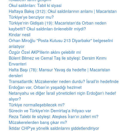
Okul saldırıları: Tabii ki siyasi
Haftaya Bakış (312): Okul saldırılarının anlamı | Macaristan
Türkiye'ye benziyor mu?
Türkiye'nin Gidişatı (19): Macaristan'da Orban neden
kaybetti? Okul saldırıları önlenebilir miydi?
Kindar nesil
Orhan Miroğlu "Posta Kutusu 213 Diyarbakır" belgeselini
anlatıyor
Özgür Özel AKP'lilerin aklını çelebilir mi
Bülent Bilmez ve Cemal Taş ile söyleşi: Dersim Kırımı
Envanteri
Hafta Başı (78): Mansur Yavaş da hedefte | Macaristan
dersleri
Transatlantik: Müzakereler neden durdu? İsrail’in hedefinde
Erdoğan var, Orban’ın yaşadığı hezimet
Netanyahu ve diğer İsrail yöneticileri niçin Erdoğan'ı hedef
alıyor?
Türkiye normalleşebilecek mi?
Sürecin ve Türkiye'nin Demirtaş'a ihtiyacı var
Reza Talebi ile söyleşi: Ateşkes İran'ın zaferi mi?
Müzakerelerden barış çıkar mı?
İktidar CHP'ye yönelik saldırılarını şiddetlendiriyor