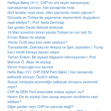
Haftaya Bakış (311): CHP'nin ara seçim kampanyası,
operasyonlar sürüyor, İran savaşında mola
Gizli tanıklar neye tanık, etkin pişmanlar neden pişman?
Dünyada ve Türkiye'de yaşananlar seçmenlerin duygularını
nasıl etkiliyor? | Prof. Seda Demiralp
Salı günleri Devlet Bahçeli dinlemek
19 Mart sürecinin birinci yılında Türkiye'nin ruh hali: Dr.
Erman Bakırcı ile söyleşi
Yılmaz Özdil olayı bize neler söylüyor?
Transatlantik: Zelensky'nin Ankara ve Şam ziyaretleri | Trump
İran'ı tehdit etmeye devam ediyor
Tarhan Erdem: Bir siyaset bilgesinin bilinmeyenleri | Prof.
Mehmet Ö. Alkan ile söyleşi
Ekrem İmamoğlu'nun karnesi
Hafta Başı (77): CHP-DEM Parti ilişkisi | İran savaşında
belirsizlik sürüyor, Özdil'in istifası
Sosyal medyada anonimliğin kalkacak olmasına sevinmeli
miyiz?
CHP ile DEM Parti arasındaki makas açılıyor mu?
Hatem Ete ile söyleşi: İran savaşı seçmen tercihlerini nasıl
etkiliyor?
Diğer partiler niçin CHP'nin yanında değil?