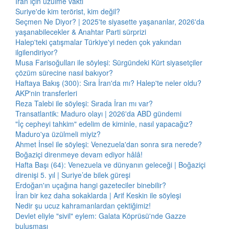
İran için üzülme vakti
Suriye'de kim terörist, kim değil?
Seçmen Ne Diyor? | 2025'te siyasette yaşananlar, 2026'da
yaşanabilecekler & Anahtar Parti sürprizi
Halep'teki çatışmalar Türkiye'yi neden çok yakından
ilgilendiriyor?
Musa Farisoğulları ile söyleşi: Sürgündeki Kürt siyasetçiler
çözüm sürecine nasıl bakıyor?
Haftaya Bakış (300): Sıra İran'da mı? Halep'te neler oldu?
AKP'nin transferleri
Reza Talebi ile söyleşi: Sırada İran mı var?
Transatlantik: Maduro olayı | 2026'da ABD gündemi
"İç cepheyi tahkim" edelim de kiminle, nasıl yapacağız?
Maduro'ya üzülmeli miyiz?
Ahmet İnsel ile söyleşi: Venezuela'dan sonra sıra nerede?
Boğaziçi direnmeye devam ediyor hâlâ!
Hafta Başı (64): Venezuela ve dünyanın geleceği | Boğaziçi
direnişi 5. yıl | Suriye’de bilek güreşi
Erdoğan'ın uçağına hangi gazeteciler binebilir?
İran bir kez daha sokaklarda | Arif Keskin ile söyleşi
Nedir şu ucuz kahramanlardan çektiğimiz!
Devlet eliyle "sivil" eylem: Galata Köprüsü'nde Gazze
buluşması