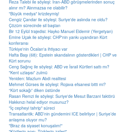
Reza Talebi ile söyleşi: İran-ABD görüşmelerinden sonuç
alınır mı? Alınmazsa ne olabilir?
"Büyük medya" krizdeymiş!
Cengiz Çandar ile söyleşi: Suriye'de aslında ne oldu?
Çözüm sürecinde sil baştan
Bir 12 Eylül trajedisi: Hayko Manuel Eldemir (Yergetyan)
Emine Uçak ile söyleşi: CHP'nin yankı uyandıran Kürt
konferansı
Türkiye'nin Öcalan'a ihtiyacı var
Hafta Başı (68): Epstein skandalının gösterdikleri | CHP ve
Kürt sorunu
Ceng Sağnıç ile söyleşi: ABD ve İsrail Kürtleri sattı mı?
"Kent uzlaşısı" zulmü
Yeniden: Mazlum Abdi realitesi
Mehmet Gürses ile söyleşi: Rojava efsanesi bitti mi?
“Kürt sokağı” diken üstünde
Rasan Remzi ile söyleşi: Suriye'de Mesut Barzani faktörü
Hakkınızı helal ediyor musunuz?
"İç cepheyi tahrip" süreci
Transatlantik: ABD’nin gündemini ICE belirliyor | Suriye’de
anlaşma oluyor mu?
"Biraz da siyaset konuşalım!"
"Kürtlerin acısı, Türklerin zaferi"