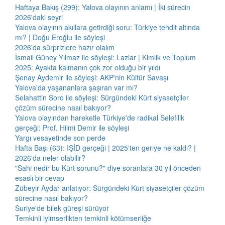
Haftaya Bakış (299): Yalova olayının anlamı | İki sürecin
2026'daki seyri
Yalova olayının akıllara getirdiği soru: Türkiye tehdit altında
mı? | Doğu Eroğlu ile söyleşi
2026'da sürprizlere hazır olalım
İsmail Güney Yılmaz ile söyleşi: Lazlar | Kimlik ve Toplum
2025: Ayakta kalmanın çok zor olduğu bir yıldı
Şenay Aydemir ile söyleşi: AKP'nin Kültür Savaşı
Yalova'da yaşananlara şaşıran var mı?
Selahattin Soro ile söyleşi: Sürgündeki Kürt siyasetçiler
çözüm sürecine nasıl bakıyor?
Yalova olayından hareketle Türkiye'de radikal Selefilik
gerçeği: Prof. Hilmi Demir ile söyleşi
Yargı vesayetinde son perde
Hafta Başı (63): IŞİD gerçeği | 2025'ten geriye ne kaldı? |
2026'da neler olabilir?
"Sahi nedir bu Kürt sorunu?" diye soranlara 30 yıl önceden
esaslı bir cevap
Zübeyir Aydar anlatıyor: Sürgündeki Kürt siyasetçiler çözüm
sürecine nasıl bakıyor?
Suriye'de bilek güreşi sürüyor
Temkinli iyimserlikten temkinli kötümserliğe