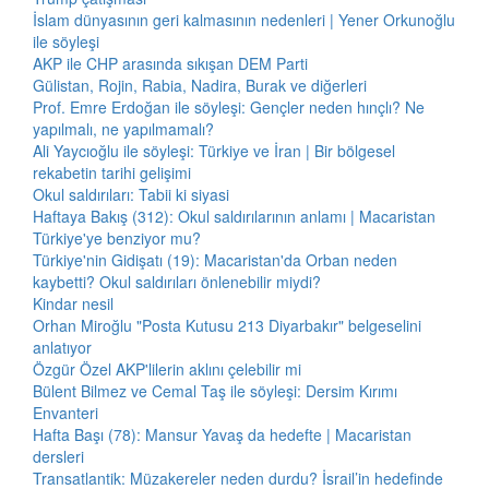
İslam dünyasının geri kalmasının nedenleri | Yener Orkunoğlu
ile söyleşi
AKP ile CHP arasında sıkışan DEM Parti
Gülistan, Rojin, Rabia, Nadira, Burak ve diğerleri
Prof. Emre Erdoğan ile söyleşi: Gençler neden hınçlı? Ne
yapılmalı, ne yapılmamalı?
Ali Yaycıoğlu ile söyleşi: Türkiye ve İran | Bir bölgesel
rekabetin tarihi gelişimi
Okul saldırıları: Tabii ki siyasi
Haftaya Bakış (312): Okul saldırılarının anlamı | Macaristan
Türkiye'ye benziyor mu?
Türkiye'nin Gidişatı (19): Macaristan'da Orban neden
kaybetti? Okul saldırıları önlenebilir miydi?
Kindar nesil
Orhan Miroğlu "Posta Kutusu 213 Diyarbakır" belgeselini
anlatıyor
Özgür Özel AKP'lilerin aklını çelebilir mi
Bülent Bilmez ve Cemal Taş ile söyleşi: Dersim Kırımı
Envanteri
Hafta Başı (78): Mansur Yavaş da hedefte | Macaristan
dersleri
Transatlantik: Müzakereler neden durdu? İsrail’in hedefinde