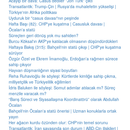
Acayip bir dava: Casus dediler "Jön Türk" çıktı
Transatlantik: Trump-Çin | Rusya'da muhalefetin yükselişi |
Türkiye'nin Afrika politikası
Uyduruk bir "casus davası"nın peşinde
Hafta Başı (82): CHP'ye kuşatma | Casusluk davası |
Öcalan'a statü
Süreçten geri dönüş yok mu sahiden?
Burcu Köksal'ın AKP'ye katılacak olmasının düşündürdükleri
Haftaya Bakış (315): Bahçeli'nin statü çıkışı | CHP'ye kuşatma
sürüyor
Özgür Özel ve Ekrem İmamoğlu, Erdoğan'a rağmen sürece
sahip çıkıyor
Hayvan düşmanlığının siyasi boyutları
Reha Ruhavioğlu ile söyleşi: Kürtlerde kimliğe sahip çıkma,
milliyetçilik ve Türkiyelilik eğilimleri
İdris Baluken ile söyleşi: Somut adımlar atılacak mı? Süreç
menzile varacak mı?
“Barış Süreci ve Siyasallaşma Koordinatörü” olarak Abdullah
Öcalan
Bahçeli'nin Öcalan'a statü önerisi | Uzman konuklarla ortak
yayın
Her ağacın kurdu özünden olur: CHP'nin temel sorunu
Transatlantik: İran savaşında son durum | ABD-Çin ilişkileri |