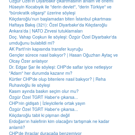
Özgür Özel'in Diyarbakır çıkartmasının anlam ve önemi
Hüseyin Kocabıyık ile "derin devlet", "derin Türkiye" ve
"bürokratik oligarşi" üzerine söyleşi
Kılıçdaroğlu'nun başlamadan biten İstanbul çıkartması
Haftaya Bakış (321): Özel Diyarbakır'da Kılıçdaroğlu
Ankara'da | NATO Zirvesi tutuklamaları
Doç. Vahap Coşkun ile söyleşi: Özgür Özel Diyarbakır'da
umduğunu bulabildi mi?
AK Parti'nin kapısında transfer kuyruğu
Gençler sürece nasıl bakıyor? | Hasan Oğuzhan Aytaç ve
Olcay Özer anlatıyor
Dr. Edgar Şar ile söyleşi: CHP'de saflar iyice netleşiyor
"Adam" her durumda kazanır mı?
Kürtler CHP'de olup bitenlere nasıl bakıyor? | Reha
Ruhavioğlu ile söyleşi
Kasım ayında baskın seçim olur mu?
Özgür Özel TGRT Haber'e çıkarsa...
CHP'nin gidişatı | İzleyicilerle ortak yayın
Özgür Özel TGRT Haber'e çıkarsa...
Kılıçdaroğlu tabii ki pişman değil
Erdoğan'ın halefinin kim olacağını tartışmak ne kadar
anlamlı?
CHP'de ihraçlar duracağa benzemiyor