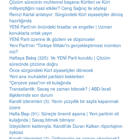
Çözüm sürecinin muhtemel başarısı Kürtleri ve Kürt
milliyetçiliğini nasıl etkiler? Ceng Sağnıç ile söyleşi
Remzi Kartal anlatıyor: Sürgündeki Kürt siyasetçiler dönüş
hazırlığında
YENİ Parti’nin önündeki fırsatlar ve engeller | Uzman
konuklarla ortak yayın
YENİ Parti üzerine ilk gözlem ve düşünceler
Yeni Parti'nin "Türkiye İttifakı"nı gerçekleştirmesi mümkün
mü?
Haftaya Bakış (325): Ve YENİ Parti kuruldu | Çözüm
sürecinde çözüme doğru
Önce sürgündeki Kürt siyasetçiler dönecek
Yeni ana muhalefet partisini beklerken
"Çerçeve yasa"nın eli kulağında
Transatlantik: Savaş ne zaman bitecek? | ABD-İsrail
ilişkilerinde son durum
Kandil izlenimleri (3): Yarım yüzyıllık bir sayfa kapanmak
üzere
Hafta Başı (91): Süreçte önemli aşama | Yeni partinin eli
kulağında | Savaş bitmek bilmiyor
İzleyicilerin katılımıyla: Kandil'de Duran Kalkan röportajının
öyküsü
Kandil izlenimleri (2): Üniformalar ne zaman çıkarılacak?