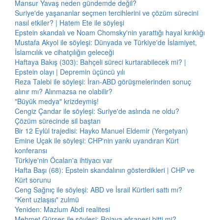
Mansur Yavaş neden gündemde değil?
Suriye'de yaşananlar seçmen tercihlerini ve çözüm sürecini
nasıl etkiler? | Hatem Ete ile söyleşi
Epstein skandalı ve Noam Chomsky'nin yarattığı hayal kırıklığı
Mustafa Akyol ile söyleşi: Dünyada ve Türkiye'de İslamiyet,
İslamcılık ve cihatçılığın geleceği
Haftaya Bakış (303): Bahçeli süreci kurtarabilecek mi? |
Epstein olayı | Depremin üçüncü yılı
Reza Talebi ile söyleşi: İran-ABD görüşmelerinden sonuç
alınır mı? Alınmazsa ne olabilir?
"Büyük medya" krizdeymiş!
Cengiz Çandar ile söyleşi: Suriye'de aslında ne oldu?
Çözüm sürecinde sil baştan
Bir 12 Eylül trajedisi: Hayko Manuel Eldemir (Yergetyan)
Emine Uçak ile söyleşi: CHP'nin yankı uyandıran Kürt
konferansı
Türkiye'nin Öcalan'a ihtiyacı var
Hafta Başı (68): Epstein skandalının gösterdikleri | CHP ve
Kürt sorunu
Ceng Sağnıç ile söyleşi: ABD ve İsrail Kürtleri sattı mı?
"Kent uzlaşısı" zulmü
Yeniden: Mazlum Abdi realitesi
Mehmet Gürses ile söyleşi: Rojava efsanesi bitti mi?