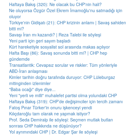
Haftaya Bakış (320): Ne olacak bu CHP'nin hali?
Ne oluyorsa Özgür Özel Ekrem İmamoğlu'nu satmadığı için
oluyor
Türkiye'nin Gidişatı (21): CHP krizinin anlamı | Savaş sahiden
bitti mi?
Savaşı İran mı kazandı? | Reza Talebi ile söyleşi
Yeni parti için geri sayım başladı
Kürt hareketiyle sosyalist sol arasında makas açılıyor
Hafta Başı (86): Savaş sonunda bitti mi? | CHP hep
gündemde
Transatlantik: Cevapsız sorular ve riskler: Tüm yönleriyle
ABD-İran anlaşması
Kimler tarihin doğru tarafında duruyor: CHP Lüleburgaz
mitinginden izlenimler
"Baba ocağı" diye diye...
Yeni "yerli ve milli" muhalefet partisi olma yolundaki CHP
Haftaya Bakış (319): CHP’de değişimciler için tercih zamanı
Fatoş Pınar Türker'in onuru işkenceyi yendi
Kılıçdaroğlu tam olarak ne yapmak istiyor?
Prof. Seda Demiralp ile söyleşi: Seçmen mutlak butlan
sonrası CHP hakkında ne düşünüyor?
Yol ayrımındaki CHP | Dr. Edgar Şar ile söyleşi