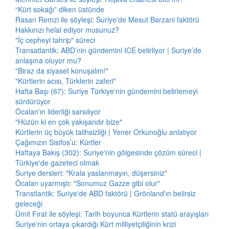
“Kürt sokağı” diken üstünde
Rasan Remzi ile söyleşi: Suriye'de Mesut Barzani faktörü
Hakkınızı helal ediyor musunuz?
"İç cepheyi tahrip" süreci
Transatlantik: ABD’nin gündemini ICE belirliyor | Suriye’de
anlaşma oluyor mu?
"Biraz da siyaset konuşalım!"
"Kürtlerin acısı, Türklerin zaferi"
Hafta Başı (67): Suriye Türkiye'nin gündemini belirlemeyi
sürdürüyor
Öcalan'ın liderliği sarsılıyor
"Hüzün ki en çok yakışandır bize"
Kürtlerin üç büyük talihsizliği | Yener Orkunoğlu anlatıyor
Çağımızın Sisifos’u: Kürtler
Haftaya Bakış (302): Suriye'nin gölgesinde çözüm süreci |
Türkiye'de gazeteci olmak
Suriye dersleri: "Krala yaslanmayın, düşersiniz"
Öcalan uyarmıştı: "Sonumuz Gazze gibi olur"
Transtlantik: Suriye'de ABD faktörü | Grönland'ın belirsiz
geleceği
Ümit Fırat ile söyleşi: Tarih boyunca Kürtlerin statü arayışları
Suriye'nin ortaya çıkardığı Kürt milliyetçiliğinin krizi