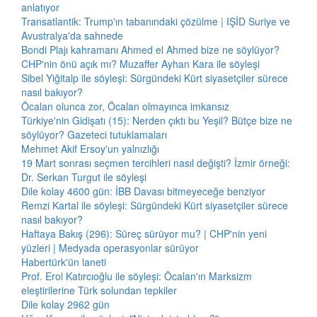
anlatıyor
Transatlantik: Trump'ın tabanındaki çözülme | IŞİD Suriye ve
Avustralya'da sahnede
Bondi Plajı kahramanı Ahmed el Ahmed bize ne söylüyor?
CHP'nin önü açık mı? Muzaffer Ayhan Kara ile söyleşi
Sibel Yiğitalp ile söyleşi: Sürgündeki Kürt siyasetçiler sürece
nasıl bakıyor?
Öcalan olunca zor, Öcalan olmayınca imkansız
Türkiye'nin Gidişatı (15): Nerden çıktı bu Yeşil? Bütçe bize ne
söylüyor? Gazeteci tutuklamaları
Mehmet Akif Ersoy'un yalnızlığı
19 Mart sonrası seçmen tercihleri nasıl değişti? İzmir örneği:
Dr. Serkan Turgut ile söyleşi
Dile kolay 4600 gün: İBB Davası bitmeyeceğe benziyor
Remzi Kartal ile söyleşi: Sürgündeki Kürt siyasetçiler sürece
nasıl bakıyor?
Haftaya Bakış (296): Süreç sürüyor mu? | CHP'nin yeni
yüzleri | Medyada operasyonlar sürüyor
Habertürk'ün laneti
Prof. Erol Katırcıoğlu ile söyleşi: Öcalan'ın Marksizm
eleştirilerine Türk solundan tepkiler
Dile kolay 2962 gün