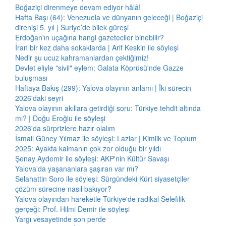
Boğaziçi direnmeye devam ediyor hâlâ!
Hafta Başı (64): Venezuela ve dünyanın geleceği | Boğaziçi
direnişi 5. yıl | Suriye’de bilek güreşi
Erdoğan'ın uçağına hangi gazeteciler binebilir?
İran bir kez daha sokaklarda | Arif Keskin ile söyleşi
Nedir şu ucuz kahramanlardan çektiğimiz!
Devlet eliyle "sivil" eylem: Galata Köprüsü'nde Gazze
buluşması
Haftaya Bakış (299): Yalova olayının anlamı | İki sürecin
2026'daki seyri
Yalova olayının akıllara getirdiği soru: Türkiye tehdit altında
mı? | Doğu Eroğlu ile söyleşi
2026'da sürprizlere hazır olalım
İsmail Güney Yılmaz ile söyleşi: Lazlar | Kimlik ve Toplum
2025: Ayakta kalmanın çok zor olduğu bir yıldı
Şenay Aydemir ile söyleşi: AKP'nin Kültür Savaşı
Yalova'da yaşananlara şaşıran var mı?
Selahattin Soro ile söyleşi: Sürgündeki Kürt siyasetçiler
çözüm sürecine nasıl bakıyor?
Yalova olayından hareketle Türkiye'de radikal Selefilik
gerçeği: Prof. Hilmi Demir ile söyleşi
Yargı vesayetinde son perde