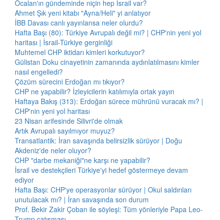
Öcalan'ın gündeminde niçin hep İsrail var?
Ahmet Şık yeni kitabı "Ayna/Heli" yi anlatıyor
İBB Davası canlı yayınlansa neler olurdu?
Hafta Başı (80): Türkiye Avrupalı değil mi? | CHP'nin yeni yol
haritası | İsrail-Türkiye gerginliği
Muhtemel CHP iktidarı kimleri korkutuyor?
Gülistan Doku cinayetinin zamanında aydınlatılmasını kimler
nasıl engelledi?
Çözüm sürecini Erdoğan mı tıkıyor?
CHP ne yapabilir? İzleyicilerin katılımıyla ortak yayın
Haftaya Bakış (313): Erdoğan sürece mührünü vuracak mı? |
CHP'nin yeni yol haritası
23 Nisan arifesinde Silivri'de olmak
Artık Avrupalı sayılmıyor muyuz?
Transatlantik: İran savaşında belirsizlik sürüyor | Doğu
Akdeniz'de neler oluyor?
CHP "darbe mekaniği"ne karşı ne yapabilir?
İsrail ve destekçileri Türkiye'yi hedef göstermeye devam
ediyor
Hafta Başı: CHP'ye operasyonlar sürüyor | Okul saldırıları
unutulacak mı? | İran savaşında son durum
Prof. Bekir Zakir Çoban ile söyleşi: Tüm yönleriyle Papa Leo-
Trump çatışması