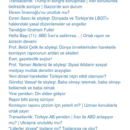
Transatlantik: Trump'ın kongre konuşması | İran konusunda
belirsizlik sürüyor | Gazze'de son durum
Ekrem İmamoğlu'nu unuttuk mu?
Evren Savcı ile söyleşi: Dünyada ve Türkiye'de LBGTİ+
hakkındaki yasal düzenlemeler ve engeller
Tanıdığım Graham Fuller
Hafta Başı (71): ABD İran'a saldırırsa... | Ortak rapor ve
sürecin devamı
Prof. Betül Çelik ile söyleşi: Dünya örneklerinden hareketle
komisyon raporunun artıları ve eksileri
Evet, gazetecilik suçtur!
Prof. Yaman Akdeniz ile söyleşi: Siyasi iktidarın sosyal
medyayı mutlak denetim arayışları
Yeni dinsel hareketler Türkiye'de niçin etkili olamıyor?
Gündüz Vassaf ile söyleşi: Baba olmayı istemek, baba olmayı
beklemek ve baba olmak
Yine yeniden: Din elden gidiyor
Rapor bitti süreç sürüyor
Komisyon raporu çözüm için yeterli mi? | Uzman konuklarla
ortak yayın
Transatlantik: Türkiye-AB yeniden | İran ile ABD anlaşıyor
mu? | Ukrayna unutuldu mu?
"Liderler zirvesi" toplanır mı? Toplanırsa ne olur?