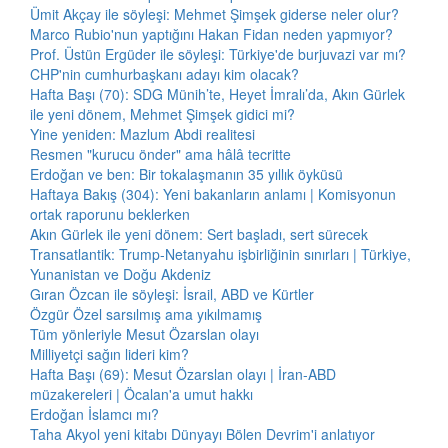
Ümit Akçay ile söyleşi: Mehmet Şimşek giderse neler olur?
Marco Rubio'nun yaptığını Hakan Fidan neden yapmıyor?
Prof. Üstün Ergüder ile söyleşi: Türkiye'de burjuvazi var mı?
CHP'nin cumhurbaşkanı adayı kim olacak?
Hafta Başı (70): SDG Münih’te, Heyet İmralı’da, Akın Gürlek
ile yeni dönem, Mehmet Şimşek gidici mi?
Yine yeniden: Mazlum Abdi realitesi
Resmen "kurucu önder" ama hâlâ tecritte
Erdoğan ve ben: Bir tokalaşmanın 35 yıllık öyküsü
Haftaya Bakış (304): Yeni bakanların anlamı | Komisyonun
ortak raporunu beklerken
Akın Gürlek ile yeni dönem: Sert başladı, sert sürecek
Transatlantik: Trump-Netanyahu işbirliğinin sınırları | Türkiye,
Yunanistan ve Doğu Akdeniz
Gıran Özcan ile söyleşi: İsrail, ABD ve Kürtler
Özgür Özel sarsılmış ama yıkılmamış
Tüm yönleriyle Mesut Özarslan olayı
Milliyetçi sağın lideri kim?
Hafta Başı (69): Mesut Özarslan olayı | İran-ABD
müzakereleri | Öcalan'a umut hakkı
Erdoğan İslamcı mı?
Taha Akyol yeni kitabı Dünyayı Bölen Devrim'i anlatıyor