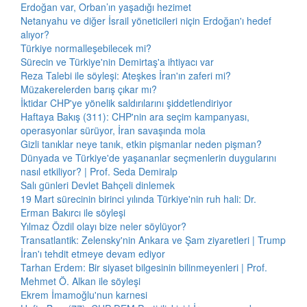
Erdoğan var, Orban’ın yaşadığı hezimet
Netanyahu ve diğer İsrail yöneticileri niçin Erdoğan'ı hedef
alıyor?
Türkiye normalleşebilecek mi?
Sürecin ve Türkiye'nin Demirtaş'a ihtiyacı var
Reza Talebi ile söyleşi: Ateşkes İran'ın zaferi mi?
Müzakerelerden barış çıkar mı?
İktidar CHP'ye yönelik saldırılarını şiddetlendiriyor
Haftaya Bakış (311): CHP'nin ara seçim kampanyası,
operasyonlar sürüyor, İran savaşında mola
Gizli tanıklar neye tanık, etkin pişmanlar neden pişman?
Dünyada ve Türkiye'de yaşananlar seçmenlerin duygularını
nasıl etkiliyor? | Prof. Seda Demiralp
Salı günleri Devlet Bahçeli dinlemek
19 Mart sürecinin birinci yılında Türkiye'nin ruh hali: Dr.
Erman Bakırcı ile söyleşi
Yılmaz Özdil olayı bize neler söylüyor?
Transatlantik: Zelensky'nin Ankara ve Şam ziyaretleri | Trump
İran'ı tehdit etmeye devam ediyor
Tarhan Erdem: Bir siyaset bilgesinin bilinmeyenleri | Prof.
Mehmet Ö. Alkan ile söyleşi
Ekrem İmamoğlu'nun karnesi