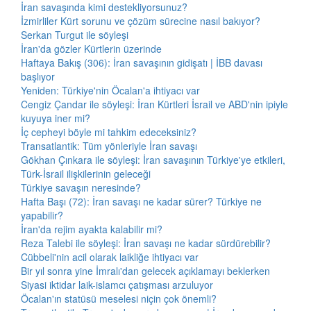
İran savaşında kimi destekliyorsunuz?
İzmirliler Kürt sorunu ve çözüm sürecine nasıl bakıyor?
Serkan Turgut ile söyleşi
İran'da gözler Kürtlerin üzerinde
Haftaya Bakış (306): İran savaşının gidişatı | İBB davası
başlıyor
Yeniden: Türkiye'nin Öcalan'a ihtiyacı var
Cengiz Çandar ile söyleşi: İran Kürtleri İsrail ve ABD'nin ipiyle
kuyuya iner mi?
İç cepheyi böyle mi tahkim edeceksiniz?
Transatlantik: Tüm yönleriyle İran savaşı
Gökhan Çınkara ile söyleşi: İran savaşının Türkiye'ye etkileri,
Türk-İsrail ilişkilerinin geleceği
Türkiye savaşın neresinde?
Hafta Başı (72): İran savaşı ne kadar sürer? Türkiye ne
yapabilir?
İran'da rejim ayakta kalabilir mi?
Reza Talebi ile söyleşi: İran savaşı ne kadar sürdürebilir?
Cübbeli'nin acil olarak laikliğe ihtiyacı var
Bir yıl sonra yine İmralı'dan gelecek açıklamayı beklerken
Siyasi iktidar laik-islamcı çatışması arzuluyor
Öcalan'ın statüsü meselesi niçin çok önemli?