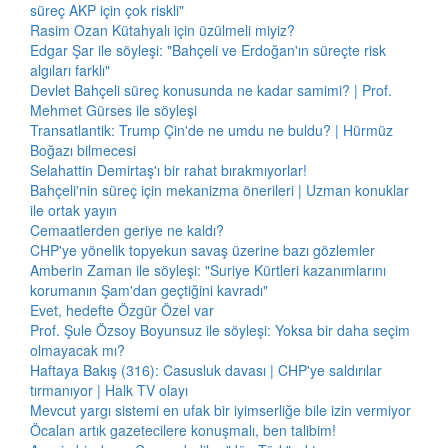
süreç AKP için çok riskli"
Rasim Ozan Kütahyalı için üzülmeli miyiz?
Edgar Şar ile söyleşi: "Bahçeli ve Erdoğan'ın süreçte risk
algıları farklı"
Devlet Bahçeli süreç konusunda ne kadar samimi? | Prof.
Mehmet Gürses ile söyleşi
Transatlantik: Trump Çin'de ne umdu ne buldu? | Hürmüz
Boğazı bilmecesi
Selahattin Demirtaş'ı bir rahat bırakmıyorlar!
Bahçeli'nin süreç için mekanizma önerileri | Uzman konuklar
ile ortak yayın
Cemaatlerden geriye ne kaldı?
CHP'ye yönelik topyekun savaş üzerine bazı gözlemler
Amberin Zaman ile söyleşi: "Suriye Kürtleri kazanımlarını
korumanın Şam'dan geçtiğini kavradı"
Evet, hedefte Özgür Özel var
Prof. Şule Özsoy Boyunsuz ile söyleşi: Yoksa bir daha seçim
olmayacak mı?
Haftaya Bakış (316): Casusluk davası | CHP'ye saldırılar
tırmanıyor | Halk TV olayı
Mevcut yargı sistemi en ufak bir iyimserliğe bile izin vermiyor
Öcalan artık gazetecilere konuşmalı, ben talibim!