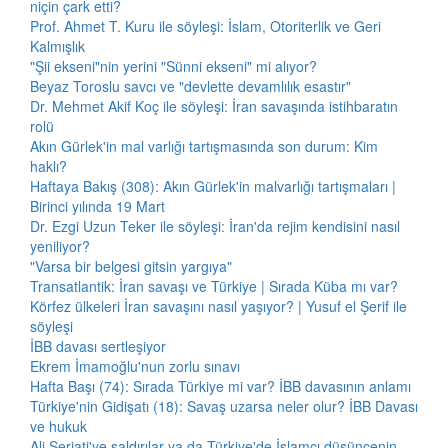
niçin çark etti?
Prof. Ahmet T. Kuru ile söyleşi: İslam, Otoriterlik ve Geri
Kalmışlık
"Şii ekseni"nin yerini "Sünni ekseni" mi alıyor?
Beyaz Toroslu savcı ve "devlette devamlılık esastır"
Dr. Mehmet Akif Koç ile söyleşi: İran savaşında istihbaratın
rolü
Akın Gürlek'in mal varlığı tartışmasında son durum: Kim
haklı?
Haftaya Bakış (308): Akın Gürlek'in malvarlığı tartışmaları |
Birinci yılında 19 Mart
Dr. Ezgi Uzun Teker ile söyleşi: İran'da rejim kendisini nasıl
yeniliyor?
"Varsa bir belgesi gitsin yargıya"
Transatlantik: İran savaşı ve Türkiye | Sırada Küba mı var?
Körfez ülkeleri İran savaşını nasıl yaşıyor? | Yusuf el Şerif ile
söyleşi
İBB davası sertleşiyor
Ekrem İmamoğlu'nun zorlu sınavı
Hafta Başı (74): Sırada Türkiye mi var? İBB davasının anlamı
Türkiye'nin Gidişatı (18): Savaş uzarsa neler olur? İBB Davası
ve hukuk
Ali Şeriati'ye saldırılar ya da Türkiye'de İslamcı düşüncenin