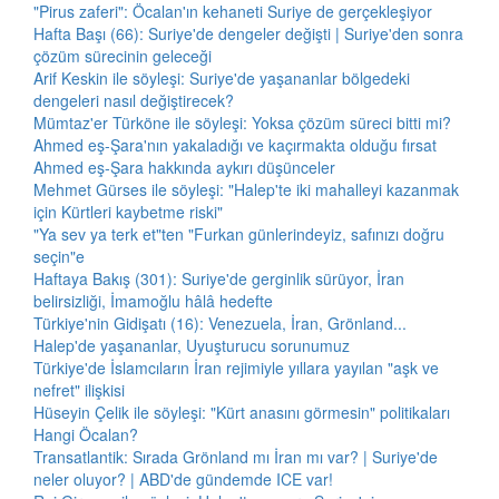
"Pirus zaferi": Öcalan'ın kehaneti Suriye de gerçekleşiyor
Hafta Başı (66): Suriye'de dengeler değişti | Suriye'den sonra
çözüm sürecinin geleceği
Arif Keskin ile söyleşi: Suriye'de yaşananlar bölgedeki
dengeleri nasıl değiştirecek?
Mümtaz'er Türköne ile söyleşi: Yoksa çözüm süreci bitti mi?
Ahmed eş-Şara'nın yakaladığı ve kaçırmakta olduğu fırsat
Ahmed eş-Şara hakkında aykırı düşünceler
Mehmet Gürses ile söyleşi: "Halep'te iki mahalleyi kazanmak
için Kürtleri kaybetme riski"
"Ya sev ya terk et"ten "Furkan günlerindeyiz, safınızı doğru
seçin"e
Haftaya Bakış (301): Suriye'de gerginlik sürüyor, İran
belirsizliği, İmamoğlu hâlâ hedefte
Türkiye'nin Gidişatı (16): Venezuela, İran, Grönland...
Halep'de yaşananlar, Uyuşturucu sorunumuz
Türkiye'de İslamcıların İran rejimiyle yıllara yayılan "aşk ve
nefret" ilişkisi
Hüseyin Çelik ile söyleşi: "Kürt anasını görmesin" politikaları
Hangi Öcalan?
Transatlantik: Sırada Grönland mı İran mı var? | Suriye'de
neler oluyor? | ABD'de gündemde ICE var!