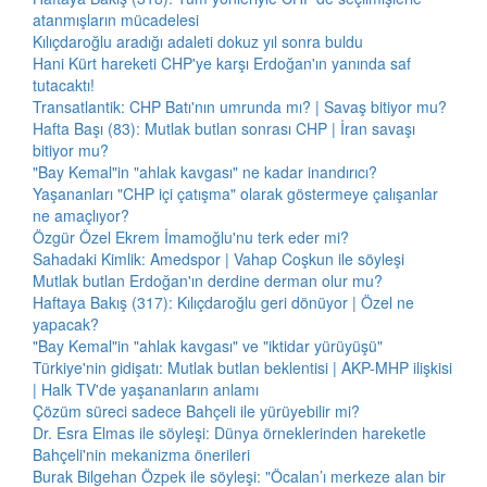
atanmışların mücadelesi
Kılıçdaroğlu aradığı adaleti dokuz yıl sonra buldu
Hani Kürt hareketi CHP'ye karşı Erdoğan'ın yanında saf
tutacaktı!
Transatlantik: CHP Batı'nın umrunda mı? | Savaş bitiyor mu?
Hafta Başı (83): Mutlak butlan sonrası CHP | İran savaşı
bitiyor mu?
"Bay Kemal"in "ahlak kavgası" ne kadar inandırıcı?
Yaşananları "CHP içi çatışma" olarak göstermeye çalışanlar
ne amaçlıyor?
Özgür Özel Ekrem İmamoğlu'nu terk eder mi?
Sahadaki Kimlik: Amedspor | Vahap Coşkun ile söyleşi
Mutlak butlan Erdoğan'ın derdine derman olur mu?
Haftaya Bakış (317): Kılıçdaroğlu geri dönüyor | Özel ne
yapacak?
"Bay Kemal"in "ahlak kavgası" ve "iktidar yürüyüşü"
Türkiye'nin gidişatı: Mutlak butlan beklentisi | AKP-MHP ilişkisi
| Halk TV'de yaşananların anlamı
Çözüm süreci sadece Bahçeli ile yürüyebilir mi?
Dr. Esra Elmas ile söyleşi: Dünya örneklerinden hareketle
Bahçeli'nin mekanizma önerileri
Burak Bilgehan Özpek ile söyleşi: "Öcalan’ı merkeze alan bir