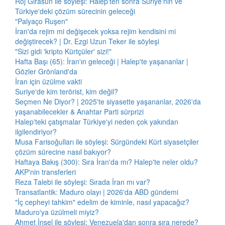
Roj Girasun ile söyleşi: Halep'ten sonra Suriye'nin ve
Türkiye'deki çözüm sürecinin geleceği
"Palyaço Ruşen"
İran'da rejim mi değişecek yoksa rejim kendisini mi
değiştirecek? | Dr. Ezgi Uzun Teker ile söyleşi
"Sizi gidi 'kripto Kürtçüler' sizi!"
Hafta Başı (65): İran'ın geleceği | Halep'te yaşananlar |
Gözler Grönland'da
İran için üzülme vakti
Suriye'de kim terörist, kim değil?
Seçmen Ne Diyor? | 2025'te siyasette yaşananlar, 2026'da
yaşanabilecekler & Anahtar Parti sürprizi
Halep'teki çatışmalar Türkiye'yi neden çok yakından
ilgilendiriyor?
Musa Farisoğulları ile söyleşi: Sürgündeki Kürt siyasetçiler
çözüm sürecine nasıl bakıyor?
Haftaya Bakış (300): Sıra İran'da mı? Halep'te neler oldu?
AKP'nin transferleri
Reza Talebi ile söyleşi: Sırada İran mı var?
Transatlantik: Maduro olayı | 2026'da ABD gündemi
"İç cepheyi tahkim" edelim de kiminle, nasıl yapacağız?
Maduro'ya üzülmeli miyiz?
Ahmet İnsel ile söyleşi: Venezuela'dan sonra sıra nerede?