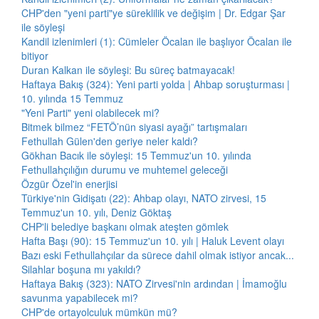
CHP'den "yeni parti"ye süreklilik ve değişim | Dr. Edgar Şar
ile söyleşi
Kandil izlenimleri (1): Cümleler Öcalan ile başlıyor Öcalan ile
bitiyor
Duran Kalkan ile söyleşi: Bu süreç batmayacak!
Haftaya Bakış (324): Yeni parti yolda | Ahbap soruşturması |
10. yılında 15 Temmuz
"Yeni Parti" yeni olabilecek mi?
Bitmek bilmez “FETÖ’nün siyasi ayağı” tartışmaları
Fethullah Gülen'den geriye neler kaldı?
Gökhan Bacık ile söyleşi: 15 Temmuz'un 10. yılında
Fethullahçılığın durumu ve muhtemel geleceği
Özgür Özel'in enerjisi
Türkiye'nin Gidişatı (22): Ahbap olayı, NATO zirvesi, 15
Temmuz'un 10. yılı, Deniz Göktaş
CHP'li belediye başkanı olmak ateşten gömlek
Hafta Başı (90): 15 Temmuz'un 10. yılı | Haluk Levent olayı
Bazı eski Fethullahçılar da sürece dahil olmak istiyor ancak...
Silahlar boşuna mı yakıldı?
Haftaya Bakış (323): NATO Zirvesi'nin ardından | İmamoğlu
savunma yapabilecek mi?
CHP'de ortayolculuk mümkün mü?