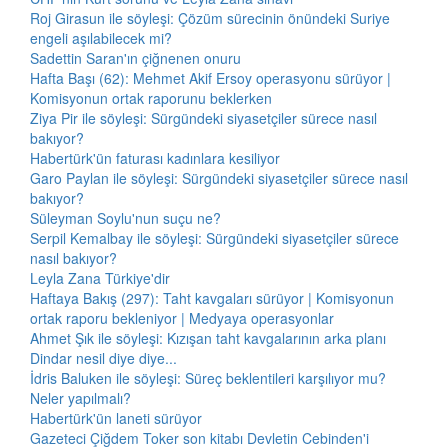
Roj Girasun ile söyleşi: Çözüm sürecinin önündeki Suriye
engeli aşılabilecek mi?
Sadettin Saran'ın çiğnenen onuru
Hafta Başı (62): Mehmet Akif Ersoy operasyonu sürüyor |
Komisyonun ortak raporunu beklerken
Ziya Pir ile söyleşi: Sürgündeki siyasetçiler sürece nasıl
bakıyor?
Habertürk'ün faturası kadınlara kesiliyor
Garo Paylan ile söyleşi: Sürgündeki siyasetçiler sürece nasıl
bakıyor?
Süleyman Soylu'nun suçu ne?
Serpil Kemalbay ile söyleşi: Sürgündeki siyasetçiler sürece
nasıl bakıyor?
Leyla Zana Türkiye'dir
Haftaya Bakış (297): Taht kavgaları sürüyor | Komisyonun
ortak raporu bekleniyor | Medyaya operasyonlar
Ahmet Şık ile söyleşi: Kızışan taht kavgalarının arka planı
Dindar nesil diye diye...
İdris Baluken ile söyleşi: Süreç beklentileri karşılıyor mu?
Neler yapılmalı?
Habertürk'ün laneti sürüyor
Gazeteci Çiğdem Toker son kitabı Devletin Cebinden'i