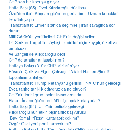
CHP son hız kopuşa gidiyor
Hafta Başı (85): Özel-Kılıçdaroğlu düellosu
Özel'den ileri, Kılıçdaroğlu'ndan geri adım | Uzman konuklar
ile ortak yayın
Transatlantik: Ermenistan'da seçimler | İran savaşında son
durum
Milli Görüş'ün yenilikçileri, CHP'nin değişimcileri
Dr. Serkan Turgut ile söyleşi: İzmirliler niçin kaygılı, öfkeli ve
umutsuz?
Ve Bahçeli de Kılıçdaroğlu dedi
CHP'de taraflar anlaşabilir mi?
Haftaya Bakış (319): CHP krizi sürüyor
Hüseyin Çelik ve Figen Çalıkuşu "Adalet Hemen Şimdi!"
toplantısını anlatıyor
Transatlantik: Trump-Netanyahu gerilimi | NATO'nun geleceği
Evet, tarihe tanıklık ediyoruz da ne oluyor?
CHP'nin tarihi grup toplantısının ardından
Ekrem İmamoğlu'ndan hâlâ niçin çok korkuyorlar?
Hafta Başı (84): CHP'nin belirsiz geleceği
Kılıçdaroğlu'nun etkin pişmanlık başvurusu
"Bay Kemal" "Reis"i kurtarabilecek mi?
Özgür Özel yeni parti kuracak mı?
Haftaya Bakış (318): Tüm yönleriyle CHP'de seçilmişlerle