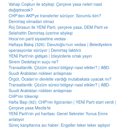
Vahap Coşkun ile söyleşi: Çerçeve yasa neleri nasıl
değiştirecek?
CHP'den AKP'ye transferler sürüyor: Sorumlu kim?
Demirtaş olmadan olmaz
Roj Girasun ile YENİ Parti, çerçeve yasa, DEM Parti ve
Selahattin Demirtaş üzerine söyleşi
Hoca'nın parti siyasetine vedası
Haftaya Bakış (326): Davutoğlu'nun vedası | Belediyelere
operasyonlar sürüyor | Demirtaş faktörü
YENİ Parti'nin gidişatı | İzleyicilerle ortak yayın
Sinem Dedetaş'ın suçu ne?
Transatlantik: Çözüm süreci bölgeyi nasıl etkiler? | ABD-
Suudi Arabistan nükleer anlaşması
Örgüt, Öcalan'ın devletle vardığı mutabakata uyacak mı?
Transatlantik: Çözüm süreci bölgeyi nasıl etkiler? | ABD-
Suudi Arabistan nükleer anlaşması
CHP'nin tükenişi
Hafta Başı (92): CHP'nin figüranları | YENİ Parti start verdi |
Çerçeve yasa Meclis'te
YENİ Parti'nin yol haritası: Genel Sekreter Yunus Emre
anlatıyor
Süreç karşıtlarına acı haber: Engeller teker teker aşılıyor