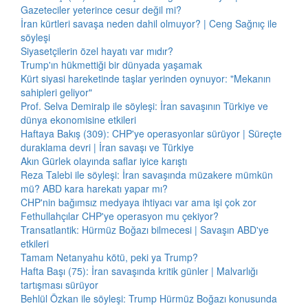
Gazeteciler yeterince cesur değil mi?
İran kürtleri savaşa neden dahil olmuyor? | Ceng Sağnıç ile
söyleşi
Siyasetçilerin özel hayatı var mıdır?
Trump'ın hükmettiği bir dünyada yaşamak
Kürt siyasi hareketinde taşlar yerinden oynuyor: "Mekanın
sahipleri geliyor"
Prof. Selva Demiralp ile söyleşi: İran savaşının Türkiye ve
dünya ekonomisine etkileri
Haftaya Bakış (309): CHP'ye operasyonlar sürüyor | Süreçte
duraklama devri | İran savaşı ve Türkiye
Akın Gürlek olayında saflar iyice karıştı
Reza Talebi ile söyleşi: İran savaşında müzakere mümkün
mü? ABD kara harekatı yapar mı?
CHP'nin bağımsız medyaya ihtiyacı var ama işi çok zor
Fethullahçılar CHP'ye operasyon mu çekiyor?
Transatlantik: Hürmüz Boğazı bilmecesi | Savaşın ABD'ye
etkileri
Tamam Netanyahu kötü, peki ya Trump?
Hafta Başı (75): İran savaşında kritik günler | Malvarlığı
tartışması sürüyor
Behlül Özkan ile söyleşi: Trump Hürmüz Boğazı konusunda