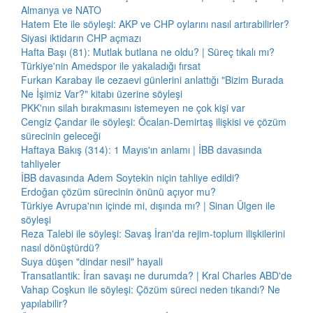
Almanya ve NATO
Hatem Ete ile söyleşi: AKP ve CHP oylarını nasıl artırabilirler?
Siyasi iktidarın CHP açmazı
Hafta Başı (81): Mutlak butlana ne oldu? | Süreç tıkalı mı?
Türkiye'nin Amedspor ile yakaladığı fırsat
Furkan Karabay ile cezaevi günlerini anlattığı "Bizim Burada
Ne İşimiz Var?" kitabı üzerine söyleşi
PKK'nın silah bırakmasını istemeyen ne çok kişi var
Cengiz Çandar ile söyleşi: Öcalan-Demirtaş ilişkisi ve çözüm
sürecinin geleceği
Haftaya Bakış (314): 1 Mayıs'ın anlamı | İBB davasında
tahliyeler
İBB davasında Adem Soytekin niçin tahliye edildi?
Erdoğan çözüm sürecinin önünü açıyor mu?
Türkiye Avrupa'nın içinde mi, dışında mı? | Sinan Ülgen ile
söyleşi
Reza Talebi ile söyleşi: Savaş İran'da rejim-toplum ilişkilerini
nasıl dönüştürdü?
Suya düşen "dindar nesil" hayali
Transatlantik: İran savaşı ne durumda? | Kral Charles ABD'de
Vahap Coşkun ile söyleşi: Çözüm süreci neden tıkandı? Ne
yapılabilir?