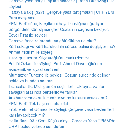
Çerçeve yasa hangi kapıları açacak? | Reha Ruhavioğlu ile
söyleşi
Haftaya Bakış (327): Çerçeve yasa tartışmaları | CHP-YENİ
Parti ayrışması
YENİ Parti süreç karşıtlarını hayal kırıklığına uğratıyor
Sürgündeki Kürt siyasetçiler Öcalan'ın çağrısını bekliyor:
Seydi Fırat ile söyleşi
Çerçeve Yasa referanduma götürülürse ne olur?
Kürt sokağı ve Kürt hareketinin sürece bakışı değişiyor mu? |
Ahmet Yıldırım ile söyleşi
1034 gün sonra Kılıçdaroğlu’nu canlı izlemek
Behlül Özkan ile söyleşi: Prof. Ahmet Davutoğlu'nun
akademik ve siyasi serüveni
Mümtaz'er Türköne ile söyleşi: Çözüm sürecinde gelinen
nokta ve bundan sonrası
Transatlantik: Michigan ön seçimleri | Ukrayna ve İran
savaşları arasında benzerlik ve farklar
Anahtar "demokratik cumhuriyet"in kapısını açacak mı?
YENİ Parti: Tek başına muhalefet
Prof. Mehmet Gürses ile söyleşi: Çerçeve yasa beklentileri
karşılayabilecek mi?
Hafta Başı (93): Cem Küçük olayı | Çerçeve Yasa TBMM'de |
CHP'li belediyelerde son durum