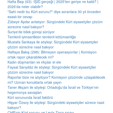
Hafta Başı (63): IŞİD gerçeği | 2025'ten geriye ne kaldı? |
2026'da neler olabilir?
"Sahi nedir bu Kürt sorunu?" diye soranlara 30 yıl önceden
esaslı bir cevap
Zübeyir Aydar anlatıyor: Sürgündeki Kürt siyasetçiler çözüm
sürecine nasıl bakıyor?
Suriye'de bilek güreşi sürüyor
Temkinli iyimserlikten temkinli kötümserliğe
Mustafa Sarıkaya ile söyleşi: Sürgündeki Kürt siyasetçiler
çözüm sürecine nasıl bakıyor
Haftaya Bakış (298): Bitmeyen operasyonlar | Komisyon
ortak rapor çıkarabilecek mi?
Kadın düşmanları ve ırkçılar el ele
Faysal Sarıyıldız ile söyleşi: Sürgündeki Kürt siyasetçiler
çözüm sürecine nasıl bakıyor
Raporlar bize ne söylüyor? Komisyon çözümde uzlaşabilecek
mi? Uzman konuklarla ortak yayın
Taner Akçam ile söyleşi: Ortadoğu'da İsrail ve Türkiye'nin
hegemonya savaşları
Kürt sorununda İsrail faktörü
Hişyar Özsoy ile söyleşi: Sürgündeki siyasetçiler sürece nasıl
bakıyor?
CHP'nin Kürt sorunu ve Leyla Zana sınavı