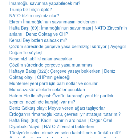
İmamoğlu savunma yapabilecek mi?
Trump bizi niçin öptü?
NATO bizim neyimiz olur?
Ekrem İmamoğlu'nun savunmasını beklerken
Hafta Başı (89): İmamoğlu'nun savunması | NATO Zirvesi'nin
anlamı | Deniz Göktaş ve CHP
Kemal Bey bizleri salacak mı?
Çözüm sürecinde çerçeve yasa belirsizliği sürüyor | Ayşegül
Doğan ile söyleşi
Neşemizi tabii ki çalamayacaklar
Çözüm sürecinde çerçeve yasa muamması
Haftaya Bakış (322): Çerçeve yasayı beklerken | Deniz
Göktaş olayı | CHP'nin geleceği
Muhtemel yeni parti için bazı notlar ve sorular
Muhafazakâr ailelerin seküler çocukları
Hatem Ete ile söyleşi: Özel'in kuracağı yeni bir partinin
seçmen nezdinde karşılığı var mı?
Deniz Göktaş olayı: Meyve veren ağacı taşlıyorlar
Erdoğan'ın "İmamoğlu kötü, çevresi iyi" stratejisi tutar mı?
Hafta Başı (88): Kadir İnanır'ın ardından | Özgür Özel
Diyarbakır'daydı | NATO Zirvesi'ni beklerken
Türkiye'de solcu olmak ve solcu kalabilmek mümkün mü?