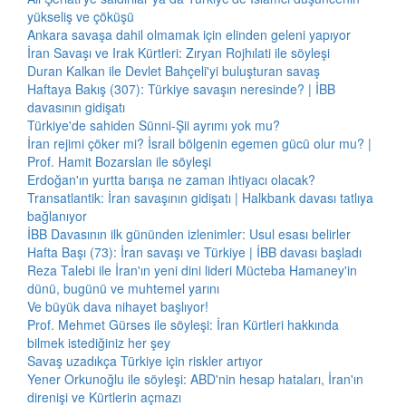
yükseliş ve çöküşü
Ankara savaşa dahil olmamak için elinden geleni yapıyor
İran Savaşı ve Irak Kürtleri: Zıryan Rojhılati ile söyleşi
Duran Kalkan ile Devlet Bahçeli'yi buluşturan savaş
Haftaya Bakış (307): Türkiye savaşın neresinde? | İBB
davasının gidişatı
Türkiye'de sahiden Sünni-Şii ayrımı yok mu?
İran rejimi çöker mi? İsrail bölgenin egemen gücü olur mu? |
Prof. Hamit Bozarslan ile söyleşi
Erdoğan'ın yurtta barışa ne zaman ihtiyacı olacak?
Transatlantik: İran savaşının gidişatı | Halkbank davası tatlıya
bağlanıyor
İBB Davasının ilk gününden izlenimler: Usul esası belirler
Hafta Başı (73): İran savaşı ve Türkiye | İBB davası başladı
Reza Talebi ile İran'ın yeni dini lideri Mücteba Hamaney'in
dünü, bugünü ve muhtemel yarını
Ve büyük dava nihayet başlıyor!
Prof. Mehmet Gürses ile söyleşi: İran Kürtleri hakkında
bilmek istediğiniz her şey
Savaş uzadıkça Türkiye için riskler artıyor
Yener Orkunoğlu ile söyleşi: ABD'nin hesap hataları, İran'ın
direnişi ve Kürtlerin açmazı