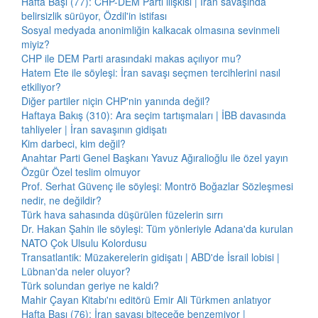
Hafta Başı (77): CHP-DEM Parti ilişkisi | İran savaşında
belirsizlik sürüyor, Özdil'in istifası
Sosyal medyada anonimliğin kalkacak olmasına sevinmeli
miyiz?
CHP ile DEM Parti arasındaki makas açılıyor mu?
Hatem Ete ile söyleşi: İran savaşı seçmen tercihlerini nasıl
etkiliyor?
Diğer partiler niçin CHP'nin yanında değil?
Haftaya Bakış (310): Ara seçim tartışmaları | İBB davasında
tahliyeler | İran savaşının gidişatı
Kim darbeci, kim değil?
Anahtar Parti Genel Başkanı Yavuz Ağıralioğlu ile özel yayın
Özgür Özel teslim olmuyor
Prof. Serhat Güvenç ile söyleşi: Montrö Boğazlar Sözleşmesi
nedir, ne değildir?
Türk hava sahasında düşürülen füzelerin sırrı
Dr. Hakan Şahin ile söyleşi: Tüm yönleriyle Adana'da kurulan
NATO Çok Ulsulu Kolordusu
Transatlantik: Müzakerelerin gidişatı | ABD'de İsrail lobisi |
Lübnan'da neler oluyor?
Türk solundan geriye ne kaldı?
Mahir Çayan Kitabı'nı editörü Emir Ali Türkmen anlatıyor
Hafta Başı (76): İran savaşı biteceğe benzemiyor |