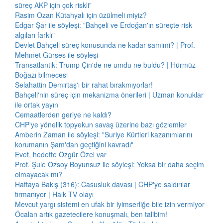
süreç AKP için çok riskli"
Rasim Ozan Kütahyalı için üzülmeli miyiz?
Edgar Şar ile söyleşi: "Bahçeli ve Erdoğan'ın süreçte risk
algıları farklı"
Devlet Bahçeli süreç konusunda ne kadar samimi? | Prof.
Mehmet Gürses ile söyleşi
Transatlantik: Trump Çin'de ne umdu ne buldu? | Hürmüz
Boğazı bilmecesi
Selahattin Demirtaş'ı bir rahat bırakmıyorlar!
Bahçeli'nin süreç için mekanizma önerileri | Uzman konuklar
ile ortak yayın
Cemaatlerden geriye ne kaldı?
CHP'ye yönelik topyekun savaş üzerine bazı gözlemler
Amberin Zaman ile söyleşi: "Suriye Kürtleri kazanımlarını
korumanın Şam'dan geçtiğini kavradı"
Evet, hedefte Özgür Özel var
Prof. Şule Özsoy Boyunsuz ile söyleşi: Yoksa bir daha seçim
olmayacak mı?
Haftaya Bakış (316): Casusluk davası | CHP'ye saldırılar
tırmanıyor | Halk TV olayı
Mevcut yargı sistemi en ufak bir iyimserliğe bile izin vermiyor
Öcalan artık gazetecilere konuşmalı, ben talibim!