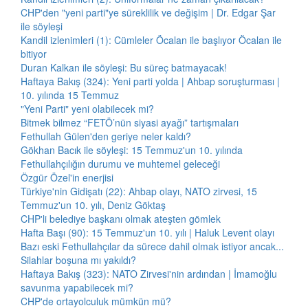
CHP'den "yeni parti"ye süreklilik ve değişim | Dr. Edgar Şar
ile söyleşi
Kandil izlenimleri (1): Cümleler Öcalan ile başlıyor Öcalan ile
bitiyor
Duran Kalkan ile söyleşi: Bu süreç batmayacak!
Haftaya Bakış (324): Yeni parti yolda | Ahbap soruşturması |
10. yılında 15 Temmuz
"Yeni Parti" yeni olabilecek mi?
Bitmek bilmez “FETÖ’nün siyasi ayağı” tartışmaları
Fethullah Gülen'den geriye neler kaldı?
Gökhan Bacık ile söyleşi: 15 Temmuz'un 10. yılında
Fethullahçılığın durumu ve muhtemel geleceği
Özgür Özel'in enerjisi
Türkiye'nin Gidişatı (22): Ahbap olayı, NATO zirvesi, 15
Temmuz'un 10. yılı, Deniz Göktaş
CHP'li belediye başkanı olmak ateşten gömlek
Hafta Başı (90): 15 Temmuz'un 10. yılı | Haluk Levent olayı
Bazı eski Fethullahçılar da sürece dahil olmak istiyor ancak...
Silahlar boşuna mı yakıldı?
Haftaya Bakış (323): NATO Zirvesi'nin ardından | İmamoğlu
savunma yapabilecek mi?
CHP'de ortayolculuk mümkün mü?