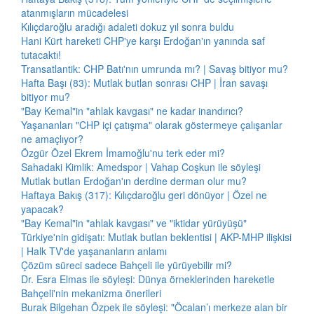
atanmışların mücadelesi
Kılıçdaroğlu aradığı adaleti dokuz yıl sonra buldu
Hani Kürt hareketi CHP'ye karşı Erdoğan'ın yanında saf
tutacaktı!
Transatlantik: CHP Batı'nın umrunda mı? | Savaş bitiyor mu?
Hafta Başı (83): Mutlak butlan sonrası CHP | İran savaşı
bitiyor mu?
"Bay Kemal"in "ahlak kavgası" ne kadar inandırıcı?
Yaşananları "CHP içi çatışma" olarak göstermeye çalışanlar
ne amaçlıyor?
Özgür Özel Ekrem İmamoğlu'nu terk eder mi?
Sahadaki Kimlik: Amedspor | Vahap Coşkun ile söyleşi
Mutlak butlan Erdoğan'ın derdine derman olur mu?
Haftaya Bakış (317): Kılıçdaroğlu geri dönüyor | Özel ne
yapacak?
"Bay Kemal"in "ahlak kavgası" ve "iktidar yürüyüşü"
Türkiye'nin gidişatı: Mutlak butlan beklentisi | AKP-MHP ilişkisi
| Halk TV'de yaşananların anlamı
Çözüm süreci sadece Bahçeli ile yürüyebilir mi?
Dr. Esra Elmas ile söyleşi: Dünya örneklerinden hareketle
Bahçeli'nin mekanizma önerileri
Burak Bilgehan Özpek ile söyleşi: "Öcalan’ı merkeze alan bir