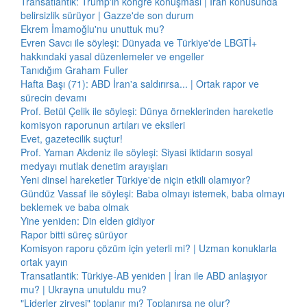
Transatlantik: Trump'ın kongre konuşması | İran konusunda
belirsizlik sürüyor | Gazze'de son durum
Ekrem İmamoğlu'nu unuttuk mu?
Evren Savcı ile söyleşi: Dünyada ve Türkiye'de LBGTİ+
hakkındaki yasal düzenlemeler ve engeller
Tanıdığım Graham Fuller
Hafta Başı (71): ABD İran'a saldırırsa... | Ortak rapor ve
sürecin devamı
Prof. Betül Çelik ile söyleşi: Dünya örneklerinden hareketle
komisyon raporunun artıları ve eksileri
Evet, gazetecilik suçtur!
Prof. Yaman Akdeniz ile söyleşi: Siyasi iktidarın sosyal
medyayı mutlak denetim arayışları
Yeni dinsel hareketler Türkiye'de niçin etkili olamıyor?
Gündüz Vassaf ile söyleşi: Baba olmayı istemek, baba olmayı
beklemek ve baba olmak
Yine yeniden: Din elden gidiyor
Rapor bitti süreç sürüyor
Komisyon raporu çözüm için yeterli mi? | Uzman konuklarla
ortak yayın
Transatlantik: Türkiye-AB yeniden | İran ile ABD anlaşıyor
mu? | Ukrayna unutuldu mu?
"Liderler zirvesi" toplanır mı? Toplanırsa ne olur?