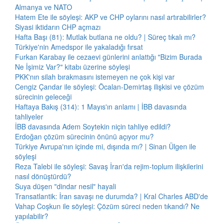
Almanya ve NATO
Hatem Ete ile söyleşi: AKP ve CHP oylarını nasıl artırabilirler?
Siyasi iktidarın CHP açmazı
Hafta Başı (81): Mutlak butlana ne oldu? | Süreç tıkalı mı?
Türkiye'nin Amedspor ile yakaladığı fırsat
Furkan Karabay ile cezaevi günlerini anlattığı "Bizim Burada
Ne İşimiz Var?" kitabı üzerine söyleşi
PKK'nın silah bırakmasını istemeyen ne çok kişi var
Cengiz Çandar ile söyleşi: Öcalan-Demirtaş ilişkisi ve çözüm
sürecinin geleceği
Haftaya Bakış (314): 1 Mayıs'ın anlamı | İBB davasında
tahliyeler
İBB davasında Adem Soytekin niçin tahliye edildi?
Erdoğan çözüm sürecinin önünü açıyor mu?
Türkiye Avrupa'nın içinde mi, dışında mı? | Sinan Ülgen ile
söyleşi
Reza Talebi ile söyleşi: Savaş İran'da rejim-toplum ilişkilerini
nasıl dönüştürdü?
Suya düşen "dindar nesil" hayali
Transatlantik: İran savaşı ne durumda? | Kral Charles ABD'de
Vahap Coşkun ile söyleşi: Çözüm süreci neden tıkandı? Ne
yapılabilir?