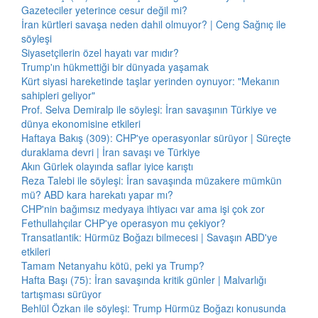
Gazeteciler yeterince cesur değil mi?
İran kürtleri savaşa neden dahil olmuyor? | Ceng Sağnıç ile
söyleşi
Siyasetçilerin özel hayatı var mıdır?
Trump'ın hükmettiği bir dünyada yaşamak
Kürt siyasi hareketinde taşlar yerinden oynuyor: "Mekanın
sahipleri geliyor"
Prof. Selva Demiralp ile söyleşi: İran savaşının Türkiye ve
dünya ekonomisine etkileri
Haftaya Bakış (309): CHP'ye operasyonlar sürüyor | Süreçte
duraklama devri | İran savaşı ve Türkiye
Akın Gürlek olayında saflar iyice karıştı
Reza Talebi ile söyleşi: İran savaşında müzakere mümkün
mü? ABD kara harekatı yapar mı?
CHP'nin bağımsız medyaya ihtiyacı var ama işi çok zor
Fethullahçılar CHP'ye operasyon mu çekiyor?
Transatlantik: Hürmüz Boğazı bilmecesi | Savaşın ABD'ye
etkileri
Tamam Netanyahu kötü, peki ya Trump?
Hafta Başı (75): İran savaşında kritik günler | Malvarlığı
tartışması sürüyor
Behlül Özkan ile söyleşi: Trump Hürmüz Boğazı konusunda