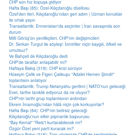
CHP son hız kopuşa gidiyor
Hafta Başı (85): Özel-Kılıçdaroğlu düellosu
Özel'den ileri, Kılıçdaroğlu'ndan geri adım | Uzman konuklar
ile ortak yayın
Transatlantik: Ermenistan'da seçimler | İran savaşında son
durum
Milli Görüş'ün yenilikçileri, CHP'nin değişimcileri
Dr. Serkan Turgut ile söyleşi: İzmirliler niçin kaygılı, öfkeli ve
umutsuz?
Ve Bahçeli de Kılıçdaroğlu dedi
CHP'de taraflar anlaşabilir mi?
Haftaya Bakış (319): CHP krizi sürüyor
Hüseyin Çelik ve Figen Çalıkuşu "Adalet Hemen Şimdi!"
toplantısını anlatıyor
Transatlantik: Trump-Netanyahu gerilimi | NATO'nun geleceği
Evet, tarihe tanıklık ediyoruz da ne oluyor?
CHP'nin tarihi grup toplantısının ardından
Ekrem İmamoğlu'ndan hâlâ niçin çok korkuyorlar?
Hafta Başı (84): CHP'nin belirsiz geleceği
Kılıçdaroğlu'nun etkin pişmanlık başvurusu
"Bay Kemal" "Reis"i kurtarabilecek mi?
Özgür Özel yeni parti kuracak mı?
Haftaya Bakış (318): Tüm yönleriyle CHP'de seçilmişlerle