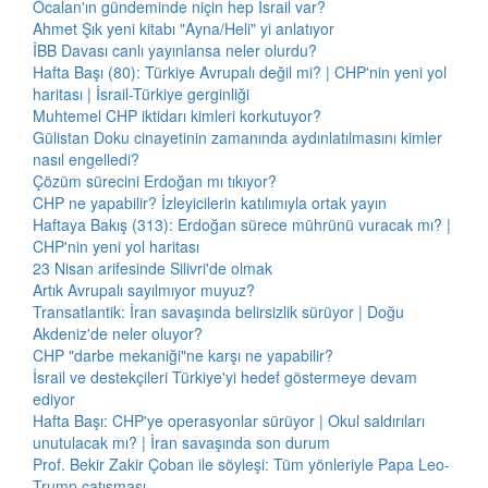
Öcalan'ın gündeminde niçin hep İsrail var?
Ahmet Şık yeni kitabı "Ayna/Heli" yi anlatıyor
İBB Davası canlı yayınlansa neler olurdu?
Hafta Başı (80): Türkiye Avrupalı değil mi? | CHP'nin yeni yol
haritası | İsrail-Türkiye gerginliği
Muhtemel CHP iktidarı kimleri korkutuyor?
Gülistan Doku cinayetinin zamanında aydınlatılmasını kimler
nasıl engelledi?
Çözüm sürecini Erdoğan mı tıkıyor?
CHP ne yapabilir? İzleyicilerin katılımıyla ortak yayın
Haftaya Bakış (313): Erdoğan sürece mührünü vuracak mı? |
CHP'nin yeni yol haritası
23 Nisan arifesinde Silivri'de olmak
Artık Avrupalı sayılmıyor muyuz?
Transatlantik: İran savaşında belirsizlik sürüyor | Doğu
Akdeniz'de neler oluyor?
CHP "darbe mekaniği"ne karşı ne yapabilir?
İsrail ve destekçileri Türkiye'yi hedef göstermeye devam
ediyor
Hafta Başı: CHP'ye operasyonlar sürüyor | Okul saldırıları
unutulacak mı? | İran savaşında son durum
Prof. Bekir Zakir Çoban ile söyleşi: Tüm yönleriyle Papa Leo-
Trump çatışması