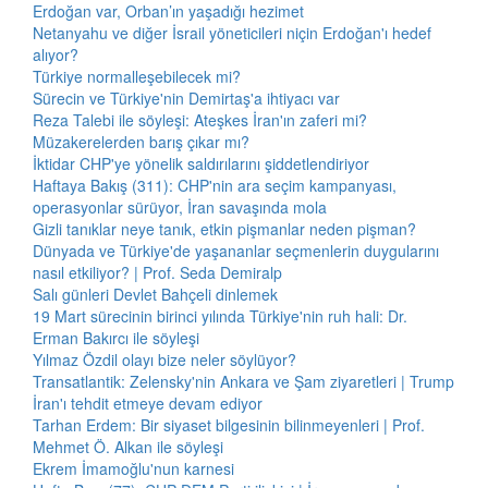
Erdoğan var, Orban’ın yaşadığı hezimet
Netanyahu ve diğer İsrail yöneticileri niçin Erdoğan'ı hedef
alıyor?
Türkiye normalleşebilecek mi?
Sürecin ve Türkiye'nin Demirtaş'a ihtiyacı var
Reza Talebi ile söyleşi: Ateşkes İran'ın zaferi mi?
Müzakerelerden barış çıkar mı?
İktidar CHP'ye yönelik saldırılarını şiddetlendiriyor
Haftaya Bakış (311): CHP'nin ara seçim kampanyası,
operasyonlar sürüyor, İran savaşında mola
Gizli tanıklar neye tanık, etkin pişmanlar neden pişman?
Dünyada ve Türkiye'de yaşananlar seçmenlerin duygularını
nasıl etkiliyor? | Prof. Seda Demiralp
Salı günleri Devlet Bahçeli dinlemek
19 Mart sürecinin birinci yılında Türkiye'nin ruh hali: Dr.
Erman Bakırcı ile söyleşi
Yılmaz Özdil olayı bize neler söylüyor?
Transatlantik: Zelensky'nin Ankara ve Şam ziyaretleri | Trump
İran'ı tehdit etmeye devam ediyor
Tarhan Erdem: Bir siyaset bilgesinin bilinmeyenleri | Prof.
Mehmet Ö. Alkan ile söyleşi
Ekrem İmamoğlu'nun karnesi