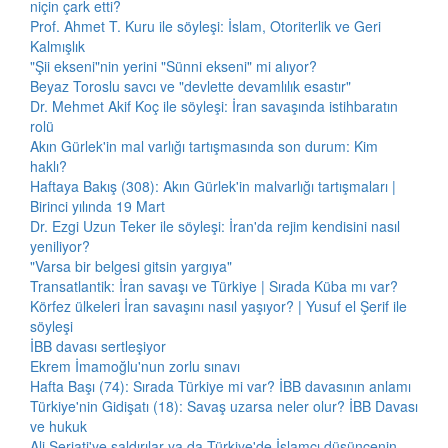
niçin çark etti?
Prof. Ahmet T. Kuru ile söyleşi: İslam, Otoriterlik ve Geri
Kalmışlık
"Şii ekseni"nin yerini "Sünni ekseni" mi alıyor?
Beyaz Toroslu savcı ve "devlette devamlılık esastır"
Dr. Mehmet Akif Koç ile söyleşi: İran savaşında istihbaratın
rolü
Akın Gürlek'in mal varlığı tartışmasında son durum: Kim
haklı?
Haftaya Bakış (308): Akın Gürlek'in malvarlığı tartışmaları |
Birinci yılında 19 Mart
Dr. Ezgi Uzun Teker ile söyleşi: İran'da rejim kendisini nasıl
yeniliyor?
"Varsa bir belgesi gitsin yargıya"
Transatlantik: İran savaşı ve Türkiye | Sırada Küba mı var?
Körfez ülkeleri İran savaşını nasıl yaşıyor? | Yusuf el Şerif ile
söyleşi
İBB davası sertleşiyor
Ekrem İmamoğlu'nun zorlu sınavı
Hafta Başı (74): Sırada Türkiye mi var? İBB davasının anlamı
Türkiye'nin Gidişatı (18): Savaş uzarsa neler olur? İBB Davası
ve hukuk
Ali Şeriati'ye saldırılar ya da Türkiye'de İslamcı düşüncenin