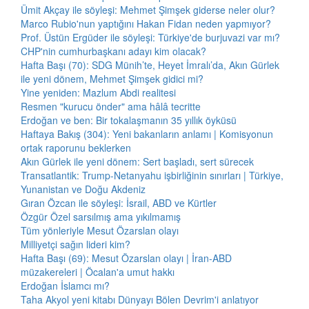
Ümit Akçay ile söyleşi: Mehmet Şimşek giderse neler olur?
Marco Rubio'nun yaptığını Hakan Fidan neden yapmıyor?
Prof. Üstün Ergüder ile söyleşi: Türkiye'de burjuvazi var mı?
CHP'nin cumhurbaşkanı adayı kim olacak?
Hafta Başı (70): SDG Münih’te, Heyet İmralı’da, Akın Gürlek
ile yeni dönem, Mehmet Şimşek gidici mi?
Yine yeniden: Mazlum Abdi realitesi
Resmen "kurucu önder" ama hâlâ tecritte
Erdoğan ve ben: Bir tokalaşmanın 35 yıllık öyküsü
Haftaya Bakış (304): Yeni bakanların anlamı | Komisyonun
ortak raporunu beklerken
Akın Gürlek ile yeni dönem: Sert başladı, sert sürecek
Transatlantik: Trump-Netanyahu işbirliğinin sınırları | Türkiye,
Yunanistan ve Doğu Akdeniz
Gıran Özcan ile söyleşi: İsrail, ABD ve Kürtler
Özgür Özel sarsılmış ama yıkılmamış
Tüm yönleriyle Mesut Özarslan olayı
Milliyetçi sağın lideri kim?
Hafta Başı (69): Mesut Özarslan olayı | İran-ABD
müzakereleri | Öcalan'a umut hakkı
Erdoğan İslamcı mı?
Taha Akyol yeni kitabı Dünyayı Bölen Devrim'i anlatıyor