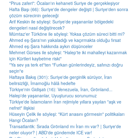
"Pirus zaferi": Öcalan'ın kehaneti Suriye de gerçekleşiyor
Hafta Başı (66): Suriye'de dengeler değişti | Suriye'den sonra
çözüm sürecinin geleceği
Arif Keskin ile söyleşi: Suriye'de yaşananlar bölgedeki
dengeleri nasıl değiştirecek?
Mümtaz'er Türköne ile söyleşi: Yoksa çözüm süreci bitti mi?
Ahmed eş-Şara'nın yakaladığı ve kaçırmakta olduğu fırsat
Ahmed eş-Şara hakkında aykırı düşünceler
Mehmet Gürses ile söyleşi: "Halep'te iki mahalleyi kazanmak
için Kürtleri kaybetme riski"
"Ya sev ya terk et"ten "Furkan günlerindeyiz, safınızı doğru
seçin"e
Haftaya Bakış (301): Suriye'de gerginlik sürüyor, İran
belirsizliği, İmamoğlu hâlâ hedefte
Türkiye'nin Gidişatı (16): Venezuela, İran, Grönland...
Halep'de yaşananlar, Uyuşturucu sorunumuz
Türkiye'de İslamcıların İran rejimiyle yıllara yayılan "aşk ve
nefret" ilişkisi
Hüseyin Çelik ile söyleşi: "Kürt anasını görmesin" politikaları
Hangi Öcalan?
Transatlantik: Sırada Grönland mı İran mı var? | Suriye'de
neler oluyor? | ABD'de gündemde ICE var!