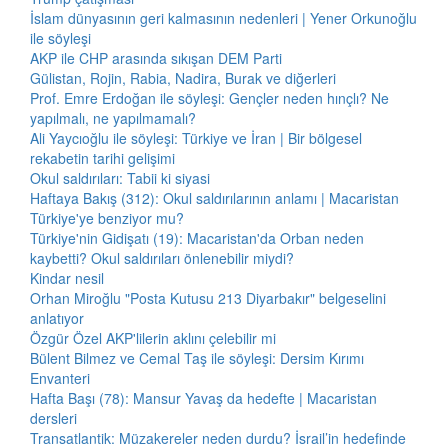
İslam dünyasının geri kalmasının nedenleri | Yener Orkunoğlu
ile söyleşi
AKP ile CHP arasında sıkışan DEM Parti
Gülistan, Rojin, Rabia, Nadira, Burak ve diğerleri
Prof. Emre Erdoğan ile söyleşi: Gençler neden hınçlı? Ne
yapılmalı, ne yapılmamalı?
Ali Yaycıoğlu ile söyleşi: Türkiye ve İran | Bir bölgesel
rekabetin tarihi gelişimi
Okul saldırıları: Tabii ki siyasi
Haftaya Bakış (312): Okul saldırılarının anlamı | Macaristan
Türkiye'ye benziyor mu?
Türkiye'nin Gidişatı (19): Macaristan'da Orban neden
kaybetti? Okul saldırıları önlenebilir miydi?
Kindar nesil
Orhan Miroğlu "Posta Kutusu 213 Diyarbakır" belgeselini
anlatıyor
Özgür Özel AKP'lilerin aklını çelebilir mi
Bülent Bilmez ve Cemal Taş ile söyleşi: Dersim Kırımı
Envanteri
Hafta Başı (78): Mansur Yavaş da hedefte | Macaristan
dersleri
Transatlantik: Müzakereler neden durdu? İsrail’in hedefinde