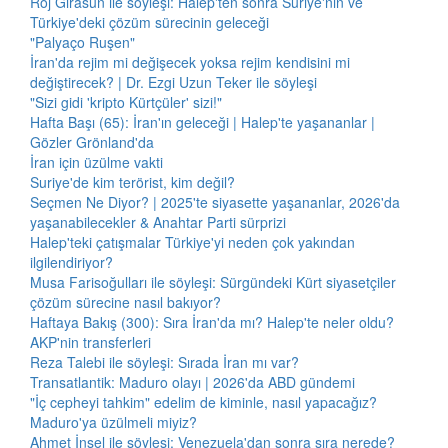
Roj Girasun ile söyleşi: Halep'ten sonra Suriye'nin ve
Türkiye'deki çözüm sürecinin geleceği
"Palyaço Ruşen"
İran'da rejim mi değişecek yoksa rejim kendisini mi
değiştirecek? | Dr. Ezgi Uzun Teker ile söyleşi
"Sizi gidi 'kripto Kürtçüler' sizi!"
Hafta Başı (65): İran'ın geleceği | Halep'te yaşananlar |
Gözler Grönland'da
İran için üzülme vakti
Suriye'de kim terörist, kim değil?
Seçmen Ne Diyor? | 2025'te siyasette yaşananlar, 2026'da
yaşanabilecekler & Anahtar Parti sürprizi
Halep'teki çatışmalar Türkiye'yi neden çok yakından
ilgilendiriyor?
Musa Farisoğulları ile söyleşi: Sürgündeki Kürt siyasetçiler
çözüm sürecine nasıl bakıyor?
Haftaya Bakış (300): Sıra İran'da mı? Halep'te neler oldu?
AKP'nin transferleri
Reza Talebi ile söyleşi: Sırada İran mı var?
Transatlantik: Maduro olayı | 2026'da ABD gündemi
"İç cepheyi tahkim" edelim de kiminle, nasıl yapacağız?
Maduro'ya üzülmeli miyiz?
Ahmet İnsel ile söyleşi: Venezuela'dan sonra sıra nerede?