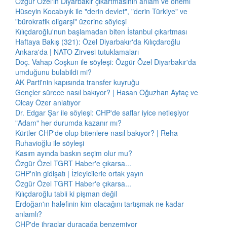
Özgür Özel'in Diyarbakır çıkartmasının anlam ve önemi
Hüseyin Kocabıyık ile "derin devlet", "derin Türkiye" ve
"bürokratik oligarşi" üzerine söyleşi
Kılıçdaroğlu'nun başlamadan biten İstanbul çıkartması
Haftaya Bakış (321): Özel Diyarbakır'da Kılıçdaroğlu
Ankara'da | NATO Zirvesi tutuklamaları
Doç. Vahap Coşkun ile söyleşi: Özgür Özel Diyarbakır'da
umduğunu bulabildi mi?
AK Parti'nin kapısında transfer kuyruğu
Gençler sürece nasıl bakıyor? | Hasan Oğuzhan Aytaç ve
Olcay Özer anlatıyor
Dr. Edgar Şar ile söyleşi: CHP'de saflar iyice netleşiyor
"Adam" her durumda kazanır mı?
Kürtler CHP'de olup bitenlere nasıl bakıyor? | Reha
Ruhavioğlu ile söyleşi
Kasım ayında baskın seçim olur mu?
Özgür Özel TGRT Haber'e çıkarsa...
CHP'nin gidişatı | İzleyicilerle ortak yayın
Özgür Özel TGRT Haber'e çıkarsa...
Kılıçdaroğlu tabii ki pişman değil
Erdoğan'ın halefinin kim olacağını tartışmak ne kadar
anlamlı?
CHP'de ihraçlar duracağa benzemiyor