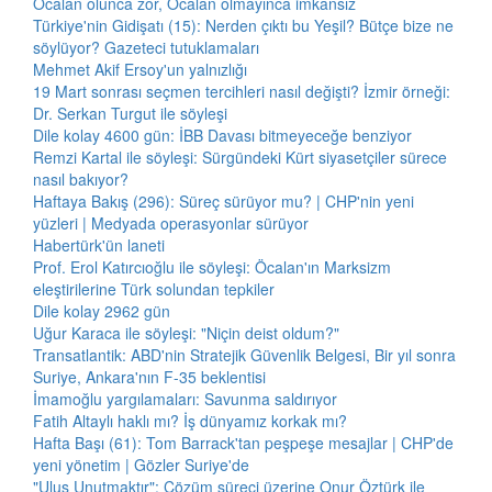
Öcalan olunca zor, Öcalan olmayınca imkansız
Türkiye'nin Gidişatı (15): Nerden çıktı bu Yeşil? Bütçe bize ne
söylüyor? Gazeteci tutuklamaları
Mehmet Akif Ersoy'un yalnızlığı
19 Mart sonrası seçmen tercihleri nasıl değişti? İzmir örneği:
Dr. Serkan Turgut ile söyleşi
Dile kolay 4600 gün: İBB Davası bitmeyeceğe benziyor
Remzi Kartal ile söyleşi: Sürgündeki Kürt siyasetçiler sürece
nasıl bakıyor?
Haftaya Bakış (296): Süreç sürüyor mu? | CHP'nin yeni
yüzleri | Medyada operasyonlar sürüyor
Habertürk'ün laneti
Prof. Erol Katırcıoğlu ile söyleşi: Öcalan'ın Marksizm
eleştirilerine Türk solundan tepkiler
Dile kolay 2962 gün
Uğur Karaca ile söyleşi: "Niçin deist oldum?"
Transatlantik: ABD'nin Stratejik Güvenlik Belgesi, Bir yıl sonra
Suriye, Ankara'nın F-35 beklentisi
İmamoğlu yargılamaları: Savunma saldırıyor
Fatih Altaylı haklı mı? İş dünyamız korkak mı?
Hafta Başı (61): Tom Barrack'tan peşpeşe mesajlar | CHP'de
yeni yönetim | Gözler Suriye'de
"Ulus Unutmaktır": Çözüm süreci üzerine Onur Öztürk ile