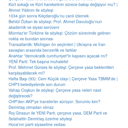
Kürt sokağı ve Kürt hareketinin sürece bakışı değişiyor mu? |
Ahmet Yıldırım ile söyleşi
1034 gün sonra Kılıçdaroğlu’nu canlı izlemek
Behlül Özkan ile söyleşi: Prof. Ahmet Davutoğlu'nun
akademik ve siyasi serüveni
Mümtaz'er Türköne ile söyleşi: Çözüm sürecinde gelinen
nokta ve bundan sonrası
Transatlantik: Michigan ön seçimleri | Ukrayna ve İran
savaşları arasında benzerlik ve farklar
Anahtar "demokratik cumhuriyet"in kapısını açacak mı?
YENİ Parti: Tek başına muhalefet
Prof. Mehmet Gürses ile söyleşi: Çerçeve yasa beklentileri
karşılayabilecek mi?
Hafta Başı (93): Cem Küçük olayı | Çerçeve Yasa TBMM'de |
CHP'li belediyelerde son durum
Vahap Coşkun ile söyleşi: Çerçeve yasa neleri nasıl
değiştirecek?
CHP'den AKP'ye transferler sürüyor: Sorumlu kim?
Demirtaş olmadan olmaz
Roj Girasun ile YENİ Parti, çerçeve yasa, DEM Parti ve
Selahattin Demirtaş üzerine söyleşi
Hoca'nın parti siyasetine vedası