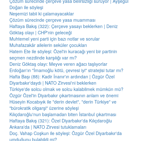
Çözüm sürecinde çerçeve yasa belirsizliği sürüyor | Ayşegül
Doğan ile söyleşi
Neşemizi tabii ki çalamayacaklar
Çözüm sürecinde çerçeve yasa muamması
Haftaya Bakış (322): Çerçeve yasayı beklerken | Deniz
Göktaş olayı | CHP'nin geleceği
Muhtemel yeni parti için bazı notlar ve sorular
Muhafazakâr ailelerin seküler çocukları
Hatem Ete ile söyleşi: Özel'in kuracağı yeni bir partinin
seçmen nezdinde karşılığı var mı?
Deniz Göktaş olayı: Meyve veren ağacı taşlıyorlar
Erdoğan'ın "İmamoğlu kötü, çevresi iyi" stratejisi tutar mı?
Hafta Başı (88): Kadir İnanır'ın ardından | Özgür Özel
Diyarbakır'daydı | NATO Zirvesi'ni beklerken
Türkiye'de solcu olmak ve solcu kalabilmek mümkün mü?
Özgür Özel'in Diyarbakır çıkartmasının anlam ve önemi
Hüseyin Kocabıyık ile "derin devlet", "derin Türkiye" ve
"bürokratik oligarşi" üzerine söyleşi
Kılıçdaroğlu'nun başlamadan biten İstanbul çıkartması
Haftaya Bakış (321): Özel Diyarbakır'da Kılıçdaroğlu
Ankara'da | NATO Zirvesi tutuklamaları
Doç. Vahap Coşkun ile söyleşi: Özgür Özel Diyarbakır'da
umduğunu bulabildi mi?