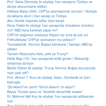
Prof. Selva Demiralp ile söyleşi: İran savaşının Türkiye ve
dünya ekonomisine etkileri
Haftaya Bakış (309): CHP'ye operasyonlar sürüyor | Süreçte
duraklama devri | İran savaşı ve Türkiye
Akın Gürlek olayında saflar iyice karıştı
Reza Talebi ile söyleşi: İran savaşında müzakere mümkün
mü? ABD kara harekatı yapar mı?
CHP'nin bağımsız medyaya ihtiyacı var ama işi çok zor
Fethullahçılar CHP'ye operasyon mu çekiyor?
Transatlantik: Hürmüz Boğazı bilmecesi | Savaşın ABD'ye
etkileri
Tamam Netanyahu kötü, peki ya Trump?
Hafta Başı (75): İran savaşında kritik günler | Malvarlığı
tartışması sürüyor
Behlül Özkan ile söyleşi: Trump Hürmüz Boğazı konusunda
niçin çark etti?
Prof. Ahmet T. Kuru ile söyleşi: İslam, Otoriterlik ve Geri
Kalmışlık
"Şii ekseni"nin yerini "Sünni ekseni" mi alıyor?
Beyaz Toroslu savcı ve "devlette devamlılık esastır"
Dr. Mehmet Akif Koç ile söyleşi: İran savaşında istihbaratın
rolü
Akın Gürlek'in mal varlığı tartışmasında son durum: Kim