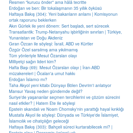
Resmen "kurucu önder" ama hâlâ tecritte
Erdoğan ve ben: Bir tokalaşmanın 35 yıllık öyküsü
Haftaya Bakış (304): Yeni bakanların anlamı | Komisyonun
ortak raporunu beklerken
Akın Gürlek ile yeni dönem: Sert başladı, sert sürecek
Transatlantik: Trump-Netanyahu işbirliğinin sınırları | Türkiye,
Yunanistan ve Doğu Akdeniz
Gıran Özcan ile söyleşi: İsrail, ABD ve Kürtler
Özgür Özel sarsılmış ama yıkılmamış
Tüm yönleriyle Mesut Özarslan olayı
Milliyetçi sağın lideri kim?
Hafta Başı (69): Mesut Özarslan olayı | İran-ABD
müzakereleri | Öcalan'a umut hakkı
Erdoğan İslamcı mı?
Taha Akyol yeni kitabı Dünyayı Bölen Devrim'i anlatıyor
Mansur Yavaş neden gündemde değil?
Suriye'de yaşananlar seçmen tercihlerini ve çözüm sürecini
nasıl etkiler? | Hatem Ete ile söyleşi
Epstein skandalı ve Noam Chomsky'nin yarattığı hayal kırıklığı
Mustafa Akyol ile söyleşi: Dünyada ve Türkiye'de İslamiyet,
İslamcılık ve cihatçılığın geleceği
Haftaya Bakış (303): Bahçeli süreci kurtarabilecek mi? |
Epstein olayı | Depremin üçüncü yılı