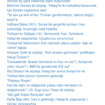
Ahmed eş-Şara hakkında aykırı düşünceler
Mehmet Gürses ile söyleşi: "Halep'te iki mahalleyi kazanmak
için Kürtleri kaybetme riski"
"Ya sev ya terk et"ten "Furkan günlerindeyiz, safınızı doğru
seçin"e
Haftaya Bakış (301): Suriye'de gerginlik sürüyor, İran
belirsizliği, İmamoğlu hâlâ hedefte
Türkiye'nin Gidişatı (16): Venezuela, İran, Grönland...
Halep'de yaşananlar, Uyuşturucu sorunumuz
Türkiye'de İslamcıların İran rejimiyle yıllara yayılan "aşk ve
nefret" ilişkisi
Hüseyin Çelik ile söyleşi: "Kürt anasını görmesin" politikaları
Hangi Öcalan?
Transatlantik: Sırada Grönland mı İran mı var? | Suriye'de
neler oluyor? | ABD'de gündemde ICE var!
Roj Girasun ile söyleşi: Halep'ten sonra Suriye'nin ve
Türkiye'deki çözüm sürecinin geleceği
"Palyaço Ruşen"
İran'da rejim mi değişecek yoksa rejim kendisini mi
değiştirecek? | Dr. Ezgi Uzun Teker ile söyleşi
"Sizi gidi 'kripto Kürtçüler' sizi!"
Hafta Başı (65): İran'ın geleceği | Halep'te yaşananlar |
Gözler Grönland'da