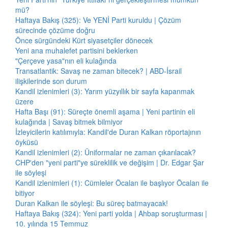
mü?
Haftaya Bakış (325): Ve YENİ Parti kuruldu | Çözüm
sürecinde çözüme doğru
Önce sürgündeki Kürt siyasetçiler dönecek
Yeni ana muhalefet partisini beklerken
"Çerçeve yasa"nın eli kulağında
Transatlantik: Savaş ne zaman bitecek? | ABD-İsrail
ilişkilerinde son durum
Kandil izlenimleri (3): Yarım yüzyıllık bir sayfa kapanmak
üzere
Hafta Başı (91): Süreçte önemli aşama | Yeni partinin eli
kulağında | Savaş bitmek bilmiyor
İzleyicilerin katılımıyla: Kandil'de Duran Kalkan röportajının
öyküsü
Kandil izlenimleri (2): Üniformalar ne zaman çıkarılacak?
CHP'den "yeni parti"ye süreklilik ve değişim | Dr. Edgar Şar
ile söyleşi
Kandil izlenimleri (1): Cümleler Öcalan ile başlıyor Öcalan ile
bitiyor
Duran Kalkan ile söyleşi: Bu süreç batmayacak!
Haftaya Bakış (324): Yeni parti yolda | Ahbap soruşturması |
10. yılında 15 Temmuz