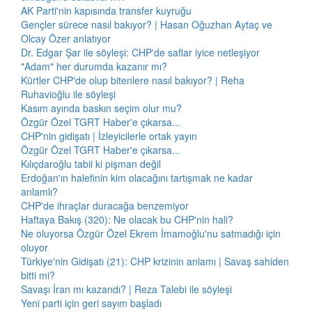
AK Parti'nin kapısında transfer kuyruğu
Gençler sürece nasıl bakıyor? | Hasan Oğuzhan Aytaç ve
Olcay Özer anlatıyor
Dr. Edgar Şar ile söyleşi: CHP'de saflar iyice netleşiyor
"Adam" her durumda kazanır mı?
Kürtler CHP'de olup bitenlere nasıl bakıyor? | Reha
Ruhavioğlu ile söyleşi
Kasım ayında baskın seçim olur mu?
Özgür Özel TGRT Haber'e çıkarsa...
CHP'nin gidişatı | İzleyicilerle ortak yayın
Özgür Özel TGRT Haber'e çıkarsa...
Kılıçdaroğlu tabii ki pişman değil
Erdoğan'ın halefinin kim olacağını tartışmak ne kadar
anlamlı?
CHP'de ihraçlar duracağa benzemiyor
Haftaya Bakış (320): Ne olacak bu CHP'nin hali?
Ne oluyorsa Özgür Özel Ekrem İmamoğlu'nu satmadığı için
oluyor
Türkiye'nin Gidişatı (21): CHP krizinin anlamı | Savaş sahiden
bitti mi?
Savaşı İran mı kazandı? | Reza Talebi ile söyleşi
Yeni parti için geri sayım başladı