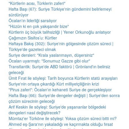
"Kürtlerin acısı, Türklerin zaferi"
Hafta Başı (67): Suriye Türkiye'nin gündemini belirlemeyi
sürdürüyor
Öcalan'ın liderliği sarsılıyor
"Hüzün ki en çok yakışandır bize"
Kürtlerin üç büyük talihsizliği | Yener Orkunoğlu anlatıyor
Çağımızın Sisifos’u: Kürtler
Haftaya Bakış (302): Suriye'nin gölgesinde çözüm süreci |
Türkiye'de gazeteci olmak
Suriye dersleri: "Krala yaslanmayın, düşersiniz"
Öcalan uyarmıştı: "Sonumuz Gazze gibi olur"
Transtlantik: Suriye'de ABD faktörü | Grönland'ın belirsiz
geleceği
Ümit Fırat ile söyleşi: Tarih boyunca Kürtlerin statü arayışları
Suriye'nin ortaya çıkardığı Kürt milliyetçiliğinin krizi
"Pirus zaferi": Öcalan'ın kehaneti Suriye de gerçekleşiyor
Hafta Başı (66): Suriye'de dengeler değişti | Suriye'den sonra
çözüm sürecinin geleceği
Arif Keskin ile söyleşi: Suriye'de yaşananlar bölgedeki
dengeleri nasıl değiştirecek?
Mümtaz'er Türköne ile söyleşi: Yoksa çözüm süreci bitti mi?
Ahmed eş-Şara'nın yakaladığı ve kaçırmakta olduğu fırsat