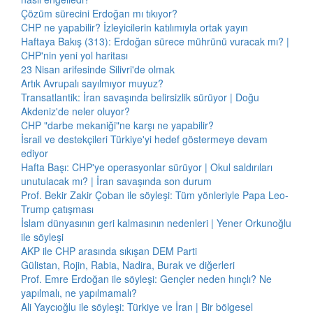
Çözüm sürecini Erdoğan mı tıkıyor?
CHP ne yapabilir? İzleyicilerin katılımıyla ortak yayın
Haftaya Bakış (313): Erdoğan sürece mührünü vuracak mı? |
CHP'nin yeni yol haritası
23 Nisan arifesinde Silivri'de olmak
Artık Avrupalı sayılmıyor muyuz?
Transatlantik: İran savaşında belirsizlik sürüyor | Doğu
Akdeniz'de neler oluyor?
CHP "darbe mekaniği"ne karşı ne yapabilir?
İsrail ve destekçileri Türkiye'yi hedef göstermeye devam
ediyor
Hafta Başı: CHP'ye operasyonlar sürüyor | Okul saldırıları
unutulacak mı? | İran savaşında son durum
Prof. Bekir Zakir Çoban ile söyleşi: Tüm yönleriyle Papa Leo-
Trump çatışması
İslam dünyasının geri kalmasının nedenleri | Yener Orkunoğlu
ile söyleşi
AKP ile CHP arasında sıkışan DEM Parti
Gülistan, Rojin, Rabia, Nadira, Burak ve diğerleri
Prof. Emre Erdoğan ile söyleşi: Gençler neden hınçlı? Ne
yapılmalı, ne yapılmamalı?
Ali Yaycıoğlu ile söyleşi: Türkiye ve İran | Bir bölgesel