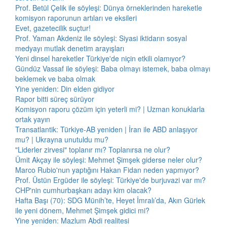
Prof. Betül Çelik ile söyleşi: Dünya örneklerinden hareketle
komisyon raporunun artıları ve eksileri
Evet, gazetecilik suçtur!
Prof. Yaman Akdeniz ile söyleşi: Siyasi iktidarın sosyal
medyayı mutlak denetim arayışları
Yeni dinsel hareketler Türkiye'de niçin etkili olamıyor?
Gündüz Vassaf ile söyleşi: Baba olmayı istemek, baba olmayı
beklemek ve baba olmak
Yine yeniden: Din elden gidiyor
Rapor bitti süreç sürüyor
Komisyon raporu çözüm için yeterli mi? | Uzman konuklarla
ortak yayın
Transatlantik: Türkiye-AB yeniden | İran ile ABD anlaşıyor
mu? | Ukrayna unutuldu mu?
"Liderler zirvesi" toplanır mı? Toplanırsa ne olur?
Ümit Akçay ile söyleşi: Mehmet Şimşek giderse neler olur?
Marco Rubio'nun yaptığını Hakan Fidan neden yapmıyor?
Prof. Üstün Ergüder ile söyleşi: Türkiye'de burjuvazi var mı?
CHP'nin cumhurbaşkanı adayı kim olacak?
Hafta Başı (70): SDG Münih’te, Heyet İmralı’da, Akın Gürlek
ile yeni dönem, Mehmet Şimşek gidici mi?
Yine yeniden: Mazlum Abdi realitesi