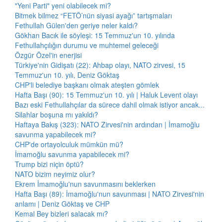
"Yeni Parti" yeni olabilecek mi?
Bitmek bilmez “FETÖ’nün siyasi ayağı” tartışmaları
Fethullah Gülen'den geriye neler kaldı?
Gökhan Bacık ile söyleşi: 15 Temmuz'un 10. yılında
Fethullahçılığın durumu ve muhtemel geleceği
Özgür Özel'in enerjisi
Türkiye'nin Gidişatı (22): Ahbap olayı, NATO zirvesi, 15
Temmuz'un 10. yılı, Deniz Göktaş
CHP'li belediye başkanı olmak ateşten gömlek
Hafta Başı (90): 15 Temmuz'un 10. yılı | Haluk Levent olayı
Bazı eski Fethullahçılar da sürece dahil olmak istiyor ancak...
Silahlar boşuna mı yakıldı?
Haftaya Bakış (323): NATO Zirvesi'nin ardından | İmamoğlu
savunma yapabilecek mi?
CHP'de ortayolculuk mümkün mü?
İmamoğlu savunma yapabilecek mi?
Trump bizi niçin öptü?
NATO bizim neyimiz olur?
Ekrem İmamoğlu'nun savunmasını beklerken
Hafta Başı (89): İmamoğlu'nun savunması | NATO Zirvesi'nin
anlamı | Deniz Göktaş ve CHP
Kemal Bey bizleri salacak mı?