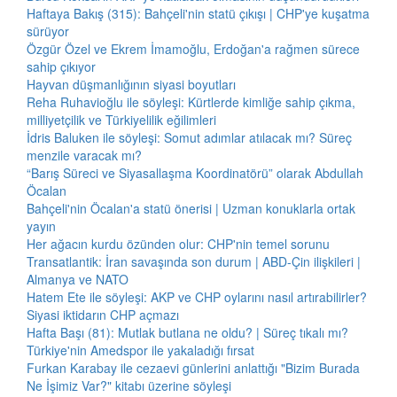
Haftaya Bakış (315): Bahçeli'nin statü çıkışı | CHP'ye kuşatma
sürüyor
Özgür Özel ve Ekrem İmamoğlu, Erdoğan'a rağmen sürece
sahip çıkıyor
Hayvan düşmanlığının siyasi boyutları
Reha Ruhavioğlu ile söyleşi: Kürtlerde kimliğe sahip çıkma,
milliyetçilik ve Türkiyelilik eğilimleri
İdris Baluken ile söyleşi: Somut adımlar atılacak mı? Süreç
menzile varacak mı?
“Barış Süreci ve Siyasallaşma Koordinatörü” olarak Abdullah
Öcalan
Bahçeli'nin Öcalan'a statü önerisi | Uzman konuklarla ortak
yayın
Her ağacın kurdu özünden olur: CHP'nin temel sorunu
Transatlantik: İran savaşında son durum | ABD-Çin ilişkileri |
Almanya ve NATO
Hatem Ete ile söyleşi: AKP ve CHP oylarını nasıl artırabilirler?
Siyasi iktidarın CHP açmazı
Hafta Başı (81): Mutlak butlana ne oldu? | Süreç tıkalı mı?
Türkiye'nin Amedspor ile yakaladığı fırsat
Furkan Karabay ile cezaevi günlerini anlattığı "Bizim Burada
Ne İşimiz Var?" kitabı üzerine söyleşi