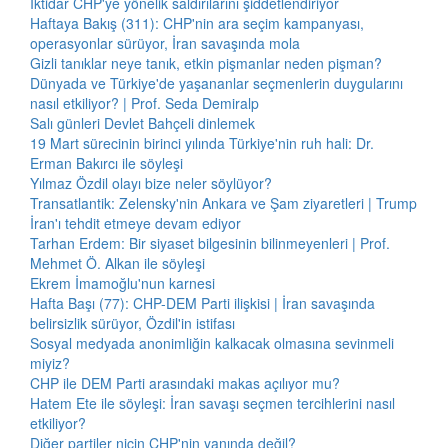
İktidar CHP'ye yönelik saldırılarını şiddetlendiriyor
Haftaya Bakış (311): CHP'nin ara seçim kampanyası,
operasyonlar sürüyor, İran savaşında mola
Gizli tanıklar neye tanık, etkin pişmanlar neden pişman?
Dünyada ve Türkiye'de yaşananlar seçmenlerin duygularını
nasıl etkiliyor? | Prof. Seda Demiralp
Salı günleri Devlet Bahçeli dinlemek
19 Mart sürecinin birinci yılında Türkiye'nin ruh hali: Dr.
Erman Bakırcı ile söyleşi
Yılmaz Özdil olayı bize neler söylüyor?
Transatlantik: Zelensky'nin Ankara ve Şam ziyaretleri | Trump
İran'ı tehdit etmeye devam ediyor
Tarhan Erdem: Bir siyaset bilgesinin bilinmeyenleri | Prof.
Mehmet Ö. Alkan ile söyleşi
Ekrem İmamoğlu'nun karnesi
Hafta Başı (77): CHP-DEM Parti ilişkisi | İran savaşında
belirsizlik sürüyor, Özdil'in istifası
Sosyal medyada anonimliğin kalkacak olmasına sevinmeli
miyiz?
CHP ile DEM Parti arasındaki makas açılıyor mu?
Hatem Ete ile söyleşi: İran savaşı seçmen tercihlerini nasıl
etkiliyor?
Diğer partiler niçin CHP'nin yanında değil?