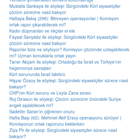
Mustafa Sarıkaya ile söyleşi: Sürgündeki Kürt siyasetçiler
çözüm sürecine nasıl bakıyor
Haftaya Bakış (298): Bitmeyen operasyonlar | Komisyon
ortak rapor çıkarabilecek mi?
Kadın düşmanları ve ırkçılar el ele
Faysal Sarıyıldız ile söyleşi: Sürgündeki Kürt siyasetçiler
çözüm sürecine nasıl bakıyor
Raporlar bize ne söylüyor? Komisyon çözümde uzlaşabilecek
mi? Uzman konuklarla ortak yayın
Taner Akçam ile söyleşi: Ortadoğu'da İsrail ve Türkiye'nin
hegemonya savaşları
Kürt sorununda İsrail faktörü
Hişyar Özsoy ile söyleşi: Sürgündeki siyasetçiler sürece nasıl
bakıyor?
CHP'nin Kürt sorunu ve Leyla Zana sınavı
Roj Girasun ile söyleşi: Çözüm sürecinin önündeki Suriye
engeli aşılabilecek mi?
Sadettin Saran'ın çiğnenen onuru
Hafta Başı (62): Mehmet Akif Ersoy operasyonu sürüyor |
Komisyonun ortak raporunu beklerken
Ziya Pir ile söyleşi: Sürgündeki siyasetçiler sürece nasıl
bakıyor?