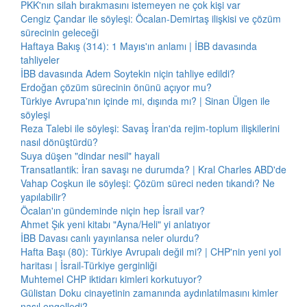
PKK'nın silah bırakmasını istemeyen ne çok kişi var
Cengiz Çandar ile söyleşi: Öcalan-Demirtaş ilişkisi ve çözüm
sürecinin geleceği
Haftaya Bakış (314): 1 Mayıs'ın anlamı | İBB davasında
tahliyeler
İBB davasında Adem Soytekin niçin tahliye edildi?
Erdoğan çözüm sürecinin önünü açıyor mu?
Türkiye Avrupa'nın içinde mi, dışında mı? | Sinan Ülgen ile
söyleşi
Reza Talebi ile söyleşi: Savaş İran'da rejim-toplum ilişkilerini
nasıl dönüştürdü?
Suya düşen "dindar nesil" hayali
Transatlantik: İran savaşı ne durumda? | Kral Charles ABD'de
Vahap Coşkun ile söyleşi: Çözüm süreci neden tıkandı? Ne
yapılabilir?
Öcalan'ın gündeminde niçin hep İsrail var?
Ahmet Şık yeni kitabı "Ayna/Heli" yi anlatıyor
İBB Davası canlı yayınlansa neler olurdu?
Hafta Başı (80): Türkiye Avrupalı değil mi? | CHP'nin yeni yol
haritası | İsrail-Türkiye gerginliği
Muhtemel CHP iktidarı kimleri korkutuyor?
Gülistan Doku cinayetinin zamanında aydınlatılmasını kimler
nasıl engelledi?