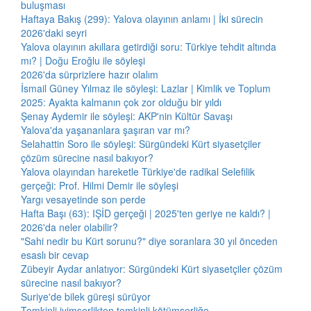
buluşması
Haftaya Bakış (299): Yalova olayının anlamı | İki sürecin
2026'daki seyri
Yalova olayının akıllara getirdiği soru: Türkiye tehdit altında
mı? | Doğu Eroğlu ile söyleşi
2026'da sürprizlere hazır olalım
İsmail Güney Yılmaz ile söyleşi: Lazlar | Kimlik ve Toplum
2025: Ayakta kalmanın çok zor olduğu bir yıldı
Şenay Aydemir ile söyleşi: AKP'nin Kültür Savaşı
Yalova'da yaşananlara şaşıran var mı?
Selahattin Soro ile söyleşi: Sürgündeki Kürt siyasetçiler
çözüm sürecine nasıl bakıyor?
Yalova olayından hareketle Türkiye'de radikal Selefilik
gerçeği: Prof. Hilmi Demir ile söyleşi
Yargı vesayetinde son perde
Hafta Başı (63): IŞİD gerçeği | 2025'ten geriye ne kaldı? |
2026'da neler olabilir?
"Sahi nedir bu Kürt sorunu?" diye soranlara 30 yıl önceden
esaslı bir cevap
Zübeyir Aydar anlatıyor: Sürgündeki Kürt siyasetçiler çözüm
sürecine nasıl bakıyor?
Suriye'de bilek güreşi sürüyor
Temkinli iyimserlikten temkinli kötümserliğe