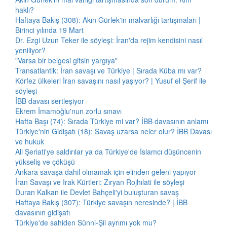
haklı?
Haftaya Bakış (308): Akın Gürlek'in malvarlığı tartışmaları |
Birinci yılında 19 Mart
Dr. Ezgi Uzun Teker ile söyleşi: İran'da rejim kendisini nasıl
yeniliyor?
"Varsa bir belgesi gitsin yargıya"
Transatlantik: İran savaşı ve Türkiye | Sırada Küba mı var?
Körfez ülkeleri İran savaşını nasıl yaşıyor? | Yusuf el Şerif ile
söyleşi
İBB davası sertleşiyor
Ekrem İmamoğlu'nun zorlu sınavı
Hafta Başı (74): Sırada Türkiye mi var? İBB davasının anlamı
Türkiye'nin Gidişatı (18): Savaş uzarsa neler olur? İBB Davası
ve hukuk
Ali Şeriati'ye saldırılar ya da Türkiye'de İslamcı düşüncenin
yükseliş ve çöküşü
Ankara savaşa dahil olmamak için elinden geleni yapıyor
İran Savaşı ve Irak Kürtleri: Zıryan Rojhılati ile söyleşi
Duran Kalkan ile Devlet Bahçeli'yi buluşturan savaş
Haftaya Bakış (307): Türkiye savaşın neresinde? | İBB
davasının gidişatı
Türkiye'de sahiden Sünni-Şii ayrımı yok mu?