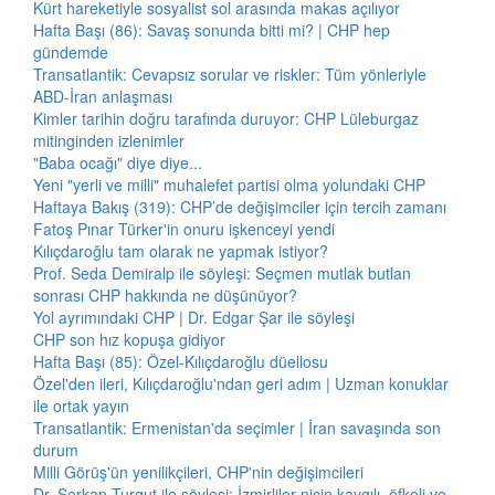
Kürt hareketiyle sosyalist sol arasında makas açılıyor
Hafta Başı (86): Savaş sonunda bitti mi? | CHP hep
gündemde
Transatlantik: Cevapsız sorular ve riskler: Tüm yönleriyle
ABD-İran anlaşması
Kimler tarihin doğru tarafında duruyor: CHP Lüleburgaz
mitinginden izlenimler
"Baba ocağı" diye diye...
Yeni "yerli ve milli" muhalefet partisi olma yolundaki CHP
Haftaya Bakış (319): CHP’de değişimciler için tercih zamanı
Fatoş Pınar Türker'in onuru işkenceyi yendi
Kılıçdaroğlu tam olarak ne yapmak istiyor?
Prof. Seda Demiralp ile söyleşi: Seçmen mutlak butlan
sonrası CHP hakkında ne düşünüyor?
Yol ayrımındaki CHP | Dr. Edgar Şar ile söyleşi
CHP son hız kopuşa gidiyor
Hafta Başı (85): Özel-Kılıçdaroğlu düellosu
Özel'den ileri, Kılıçdaroğlu'ndan geri adım | Uzman konuklar
ile ortak yayın
Transatlantik: Ermenistan'da seçimler | İran savaşında son
durum
Milli Görüş'ün yenilikçileri, CHP'nin değişimcileri
Dr. Serkan Turgut ile söyleşi: İzmirliler niçin kaygılı, öfkeli ve