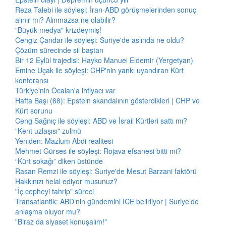
Reza Talebi ile söyleşi: İran-ABD görüşmelerinden sonuç
alınır mı? Alınmazsa ne olabilir?
"Büyük medya" krizdeymiş!
Cengiz Çandar ile söyleşi: Suriye'de aslında ne oldu?
Çözüm sürecinde sil baştan
Bir 12 Eylül trajedisi: Hayko Manuel Eldemir (Yergetyan)
Emine Uçak ile söyleşi: CHP'nin yankı uyandıran Kürt
konferansı
Türkiye'nin Öcalan'a ihtiyacı var
Hafta Başı (68): Epstein skandalının gösterdikleri | CHP ve
Kürt sorunu
Ceng Sağnıç ile söyleşi: ABD ve İsrail Kürtleri sattı mı?
"Kent uzlaşısı" zulmü
Yeniden: Mazlum Abdi realitesi
Mehmet Gürses ile söyleşi: Rojava efsanesi bitti mi?
“Kürt sokağı” diken üstünde
Rasan Remzi ile söyleşi: Suriye'de Mesut Barzani faktörü
Hakkınızı helal ediyor musunuz?
"İç cepheyi tahrip" süreci
Transatlantik: ABD’nin gündemini ICE belirliyor | Suriye’de
anlaşma oluyor mu?
"Biraz da siyaset konuşalım!"