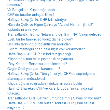
umutsuz?
Ve Bahçeli de Kılıçdaroğlu dedi
CHP'de taraflar anlaşabilir mi?
Haftaya Bakış (319): CHP krizi sürüyor
Hüseyin Çelik ve Figen Çalıkuşu "Adalet Hemen Şimdi!"
toplantısını anlatıyor
Transatlantik: Trump-Netanyahu gerilimi | NATO'nun geleceği
Evet, tarihe tanıklık ediyoruz da ne oluyor?
CHP'nin tarihi grup toplantısının ardından
Ekrem İmamoğlu'ndan hâlâ niçin çok korkuyorlar?
Hafta Başı (84): CHP'nin belirsiz geleceği
Kılıçdaroğlu'nun etkin pişmanlık başvurusu
"Bay Kemal" "Reis"i kurtarabilecek mi?
Özgür Özel yeni parti kuracak mı?
Haftaya Bakış (318): Tüm yönleriyle CHP'de seçilmişlerle
atanmışların mücadelesi
Kılıçdaroğlu aradığı adaleti dokuz yıl sonra buldu
Hani Kürt hareketi CHP'ye karşı Erdoğan'ın yanında saf
tutacaktı!
Transatlantik: CHP Batı'nın umrunda mı? | Savaş bitiyor mu?
Hafta Başı (83): Mutlak butlan sonrası CHP | İran savaşı
bitiyor mu?