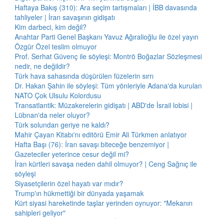
Haftaya Bakış (310): Ara seçim tartışmaları | İBB davasında
tahliyeler | İran savaşının gidişatı
Kim darbeci, kim değil?
Anahtar Parti Genel Başkanı Yavuz Ağıralioğlu ile özel yayın
Özgür Özel teslim olmuyor
Prof. Serhat Güvenç ile söyleşi: Montrö Boğazlar Sözleşmesi
nedir, ne değildir?
Türk hava sahasında düşürülen füzelerin sırrı
Dr. Hakan Şahin ile söyleşi: Tüm yönleriyle Adana'da kurulan
NATO Çok Ulsulu Kolordusu
Transatlantik: Müzakerelerin gidişatı | ABD'de İsrail lobisi |
Lübnan'da neler oluyor?
Türk solundan geriye ne kaldı?
Mahir Çayan Kitabı'nı editörü Emir Ali Türkmen anlatıyor
Hafta Başı (76): İran savaşı biteceğe benzemiyor |
Gazeteciler yeterince cesur değil mi?
İran kürtleri savaşa neden dahil olmuyor? | Ceng Sağnıç ile
söyleşi
Siyasetçilerin özel hayatı var mıdır?
Trump'ın hükmettiği bir dünyada yaşamak
Kürt siyasi hareketinde taşlar yerinden oynuyor: "Mekanın
sahipleri geliyor"