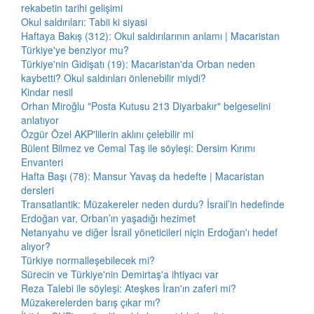
rekabetin tarihi gelişimi
Okul saldırıları: Tabii ki siyasi
Haftaya Bakış (312): Okul saldırılarının anlamı | Macaristan
Türkiye'ye benziyor mu?
Türkiye'nin Gidişatı (19): Macaristan'da Orban neden
kaybetti? Okul saldırıları önlenebilir miydi?
Kindar nesil
Orhan Miroğlu "Posta Kutusu 213 Diyarbakır" belgeselini
anlatıyor
Özgür Özel AKP'lilerin aklını çelebilir mi
Bülent Bilmez ve Cemal Taş ile söyleşi: Dersim Kırımı
Envanteri
Hafta Başı (78): Mansur Yavaş da hedefte | Macaristan
dersleri
Transatlantik: Müzakereler neden durdu? İsrail’in hedefinde
Erdoğan var, Orban’ın yaşadığı hezimet
Netanyahu ve diğer İsrail yöneticileri niçin Erdoğan'ı hedef
alıyor?
Türkiye normalleşebilecek mi?
Sürecin ve Türkiye'nin Demirtaş'a ihtiyacı var
Reza Talebi ile söyleşi: Ateşkes İran'ın zaferi mi?
Müzakerelerden barış çıkar mı?