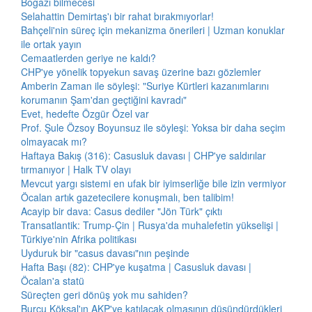
Boğazı bilmecesi
Selahattin Demirtaş'ı bir rahat bırakmıyorlar!
Bahçeli'nin süreç için mekanizma önerileri | Uzman konuklar
ile ortak yayın
Cemaatlerden geriye ne kaldı?
CHP'ye yönelik topyekun savaş üzerine bazı gözlemler
Amberin Zaman ile söyleşi: "Suriye Kürtleri kazanımlarını
korumanın Şam'dan geçtiğini kavradı"
Evet, hedefte Özgür Özel var
Prof. Şule Özsoy Boyunsuz ile söyleşi: Yoksa bir daha seçim
olmayacak mı?
Haftaya Bakış (316): Casusluk davası | CHP'ye saldırılar
tırmanıyor | Halk TV olayı
Mevcut yargı sistemi en ufak bir iyimserliğe bile izin vermiyor
Öcalan artık gazetecilere konuşmalı, ben talibim!
Acayip bir dava: Casus dediler "Jön Türk" çıktı
Transatlantik: Trump-Çin | Rusya'da muhalefetin yükselişi |
Türkiye'nin Afrika politikası
Uyduruk bir "casus davası"nın peşinde
Hafta Başı (82): CHP'ye kuşatma | Casusluk davası |
Öcalan'a statü
Süreçten geri dönüş yok mu sahiden?
Burcu Köksal'ın AKP'ye katılacak olmasının düşündürdükleri