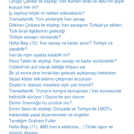
Cengiz Çandar ile söyleşi: İran Kürtleri İsrail ve ABD'nin ipiyle
kuyuya iner mi?
İç cepheyi böyle mi tahkim edeceksiniz?
Transatlantik: Tüm yönleriyle İran savaşı
Gökhan Çınkara ile söyleşi: İran savaşının Türkiye'ye etkileri,
Türk-İsrail ilişkilerinin geleceği
Türkiye savaşın neresinde?
Hafta Başı (72): İran savaşı ne kadar sürer? Türkiye ne
yapabilir?
İran'da rejim ayakta kalabilir mi?
Reza Talebi ile söyleşi: İran savaşı ne kadar sürdürebilir?
Cübbeli'nin acil olarak laikliğe ihtiyacı var
Bir yıl sonra yine İmralı'dan gelecek açıklamayı beklerken
Siyasi iktidar laik-islamcı çatışması arzuluyor
Öcalan'ın statüsü meselesi niçin çok önemli?
Transatlantik: Trump'ın kongre konuşması | İran konusunda
belirsizlik sürüyor | Gazze'de son durum
Ekrem İmamoğlu'nu unuttuk mu?
Evren Savcı ile söyleşi: Dünyada ve Türkiye'de LBGTİ+
hakkındaki yasal düzenlemeler ve engeller
Tanıdığım Graham Fuller
Hafta Başı (71): ABD İran'a saldırırsa... | Ortak rapor ve
sürecin devamı