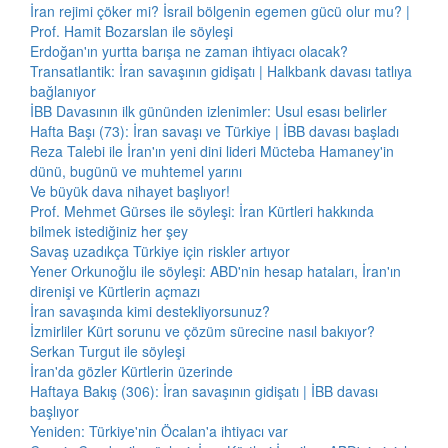
İran rejimi çöker mi? İsrail bölgenin egemen gücü olur mu? |
Prof. Hamit Bozarslan ile söyleşi
Erdoğan'ın yurtta barışa ne zaman ihtiyacı olacak?
Transatlantik: İran savaşının gidişatı | Halkbank davası tatlıya
bağlanıyor
İBB Davasının ilk gününden izlenimler: Usul esası belirler
Hafta Başı (73): İran savaşı ve Türkiye | İBB davası başladı
Reza Talebi ile İran'ın yeni dini lideri Mücteba Hamaney'in
dünü, bugünü ve muhtemel yarını
Ve büyük dava nihayet başlıyor!
Prof. Mehmet Gürses ile söyleşi: İran Kürtleri hakkında
bilmek istediğiniz her şey
Savaş uzadıkça Türkiye için riskler artıyor
Yener Orkunoğlu ile söyleşi: ABD'nin hesap hataları, İran'ın
direnişi ve Kürtlerin açmazı
İran savaşında kimi destekliyorsunuz?
İzmirliler Kürt sorunu ve çözüm sürecine nasıl bakıyor?
Serkan Turgut ile söyleşi
İran'da gözler Kürtlerin üzerinde
Haftaya Bakış (306): İran savaşının gidişatı | İBB davası
başlıyor
Yeniden: Türkiye'nin Öcalan'a ihtiyacı var