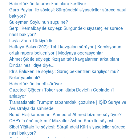
Habertürk'ün faturası kadınlara kesiliyor
Garo Paylan ile söyleşi: Sürgündeki siyasetçiler sürece nasıl
bakıyor?
Süleyman Soylu'nun suçu ne?
Serpil Kemalbay ile söyleşi: Sürgündeki siyasetçiler sürece
nasıl bakıyor?
Leyla Zana Türkiye'dir
Haftaya Bakış (297): Taht kavgaları sürüyor | Komisyonun
ortak raporu bekleniyor | Medyaya operasyonlar
Ahmet Şık ile söyleşi: Kızışan taht kavgalarının arka planı
Dindar nesil diye diye...
İdris Baluken ile söyleşi: Süreç beklentileri karşılıyor mu?
Neler yapılmalı?
Habertürk'ün laneti sürüyor
Gazeteci Çiğdem Toker son kitabı Devletin Cebinden'i
anlatıyor
Transatlantik: Trump'ın tabanındaki çözülme | IŞİD Suriye ve
Avustralya'da sahnede
Bondi Plajı kahramanı Ahmed el Ahmed bize ne söylüyor?
CHP'nin önü açık mı? Muzaffer Ayhan Kara ile söyleşi
Sibel Yiğitalp ile söyleşi: Sürgündeki Kürt siyasetçiler sürece
nasıl bakıyor?