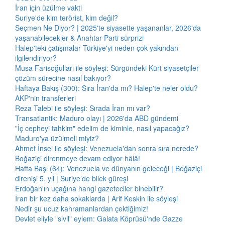
İran için üzülme vakti
Suriye'de kim terörist, kim değil?
Seçmen Ne Diyor? | 2025'te siyasette yaşananlar, 2026'da
yaşanabilecekler & Anahtar Parti sürprizi
Halep'teki çatışmalar Türkiye'yi neden çok yakından
ilgilendiriyor?
Musa Farisoğulları ile söyleşi: Sürgündeki Kürt siyasetçiler
çözüm sürecine nasıl bakıyor?
Haftaya Bakış (300): Sıra İran'da mı? Halep'te neler oldu?
AKP'nin transferleri
Reza Talebi ile söyleşi: Sırada İran mı var?
Transatlantik: Maduro olayı | 2026'da ABD gündemi
"İç cepheyi tahkim" edelim de kiminle, nasıl yapacağız?
Maduro'ya üzülmeli miyiz?
Ahmet İnsel ile söyleşi: Venezuela'dan sonra sıra nerede?
Boğaziçi direnmeye devam ediyor hâlâ!
Hafta Başı (64): Venezuela ve dünyanın geleceği | Boğaziçi
direnişi 5. yıl | Suriye’de bilek güreşi
Erdoğan'ın uçağına hangi gazeteciler binebilir?
İran bir kez daha sokaklarda | Arif Keskin ile söyleşi
Nedir şu ucuz kahramanlardan çektiğimiz!
Devlet eliyle "sivil" eylem: Galata Köprüsü'nde Gazze