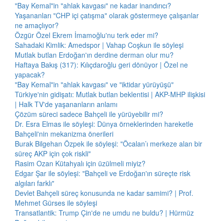
"Bay Kemal"in "ahlak kavgası" ne kadar inandırıcı?
Yaşananları "CHP içi çatışma" olarak göstermeye çalışanlar
ne amaçlıyor?
Özgür Özel Ekrem İmamoğlu'nu terk eder mi?
Sahadaki Kimlik: Amedspor | Vahap Coşkun ile söyleşi
Mutlak butlan Erdoğan'ın derdine derman olur mu?
Haftaya Bakış (317): Kılıçdaroğlu geri dönüyor | Özel ne
yapacak?
"Bay Kemal"in "ahlak kavgası" ve "iktidar yürüyüşü"
Türkiye'nin gidişatı: Mutlak butlan beklentisi | AKP-MHP ilişkisi
| Halk TV'de yaşananların anlamı
Çözüm süreci sadece Bahçeli ile yürüyebilir mi?
Dr. Esra Elmas ile söyleşi: Dünya örneklerinden hareketle
Bahçeli'nin mekanizma önerileri
Burak Bilgehan Özpek ile söyleşi: "Öcalan’ı merkeze alan bir
süreç AKP için çok riskli"
Rasim Ozan Kütahyalı için üzülmeli miyiz?
Edgar Şar ile söyleşi: "Bahçeli ve Erdoğan'ın süreçte risk
algıları farklı"
Devlet Bahçeli süreç konusunda ne kadar samimi? | Prof.
Mehmet Gürses ile söyleşi
Transatlantik: Trump Çin'de ne umdu ne buldu? | Hürmüz