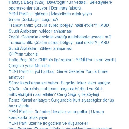
Haftaya Bakış (326): Davutoğlu'nun vedası | Belediyelere
operasyonlar sürüyor | Demirtaş faktörü
YENİ Parti'nin gidişatı | İzleyicilerle ortak yayın
Sinem Dedetaş'ın suçu ne?
Transatlantik: Çözüm süreci bölgeyi nasıl etkiler? | ABD-
Suudi Arabistan nükleer anlaşması
Örgüt, Öcalan'ın devletle vardığı mutabakata uyacak mı?
Transatlantik: Çözüm süreci bölgeyi nasıl etkiler? | ABD-
Suudi Arabistan nükleer anlaşması
CHP'nin tükenişi
Hafta Başı (92): CHP'nin figüranları | YENİ Parti start verdi |
Çerçeve yasa Meclis'te
YENİ Parti'nin yol haritası: Genel Sekreter Yunus Emre
anlatıyor
Süreç karşıtlarına acı haber: Engeller teker teker aşılıyor
Çözüm sürecinin muhtemel başarısı Kürtleri ve Kürt
milliyetçiliğini nasıl etkiler? Ceng Sağnıç ile söyleşi
Remzi Kartal anlatıyor: Sürgündeki Kürt siyasetçiler dönüş
hazırlığında
YENİ Parti’nin önündeki fırsatlar ve engeller | Uzman
konuklarla ortak yayın
YENİ Parti üzerine ilk gözlem ve düşünceler
Yeni Parti'nin "Türkiye İttifakı"nı gerçekleştirmesi mümkün