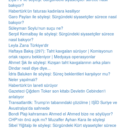
bakıyor?
Habertürk'ün faturası kadınlara kesiliyor
Garo Paylan ile söyleşi: Sürgündeki siyasetçiler sürece nasıl
bakıyor?
Süleyman Soylu'nun suçu ne?
Serpil Kemalbay ile söyleşi: Sürgündeki siyasetçiler sürece
nasıl bakıyor?
Leyla Zana Türkiye'dir
Haftaya Bakış (297): Taht kavgaları sürüyor | Komisyonun
ortak raporu bekleniyor | Medyaya operasyonlar
Ahmet Şık ile söyleşi: Kızışan taht kavgalarının arka planı
Dindar nesil diye diye...
İdris Baluken ile söyleşi: Süreç beklentileri karşılıyor mu?
Neler yapılmalı?
Habertürk'ün laneti sürüyor
Gazeteci Çiğdem Toker son kitabı Devletin Cebinden'i
anlatıyor
Transatlantik: Trump'ın tabanındaki çözülme | IŞİD Suriye ve
Avustralya'da sahnede
Bondi Plajı kahramanı Ahmed el Ahmed bize ne söylüyor?
CHP'nin önü açık mı? Muzaffer Ayhan Kara ile söyleşi
Sibel Yiğitalp ile söyleşi: Sürgündeki Kürt siyasetçiler sürece