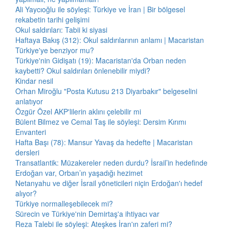
Ali Yaycıoğlu ile söyleşi: Türkiye ve İran | Bir bölgesel
rekabetin tarihi gelişimi
Okul saldırıları: Tabii ki siyasi
Haftaya Bakış (312): Okul saldırılarının anlamı | Macaristan
Türkiye'ye benziyor mu?
Türkiye'nin Gidişatı (19): Macaristan'da Orban neden
kaybetti? Okul saldırıları önlenebilir miydi?
Kindar nesil
Orhan Miroğlu "Posta Kutusu 213 Diyarbakır" belgeselini
anlatıyor
Özgür Özel AKP'lilerin aklını çelebilir mi
Bülent Bilmez ve Cemal Taş ile söyleşi: Dersim Kırımı
Envanteri
Hafta Başı (78): Mansur Yavaş da hedefte | Macaristan
dersleri
Transatlantik: Müzakereler neden durdu? İsrail’in hedefinde
Erdoğan var, Orban’ın yaşadığı hezimet
Netanyahu ve diğer İsrail yöneticileri niçin Erdoğan'ı hedef
alıyor?
Türkiye normalleşebilecek mi?
Sürecin ve Türkiye'nin Demirtaş'a ihtiyacı var
Reza Talebi ile söyleşi: Ateşkes İran'ın zaferi mi?