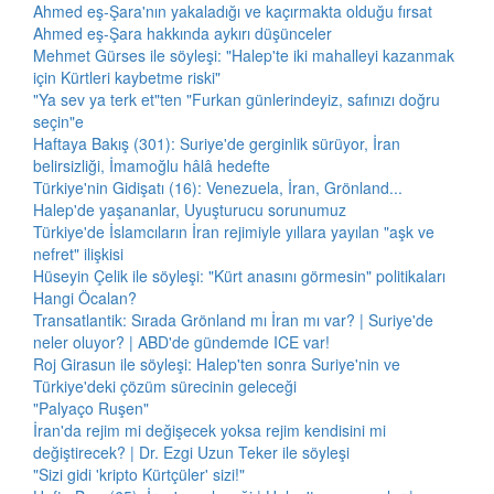
Ahmed eş-Şara'nın yakaladığı ve kaçırmakta olduğu fırsat
Ahmed eş-Şara hakkında aykırı düşünceler
Mehmet Gürses ile söyleşi: "Halep'te iki mahalleyi kazanmak
için Kürtleri kaybetme riski"
"Ya sev ya terk et"ten "Furkan günlerindeyiz, safınızı doğru
seçin"e
Haftaya Bakış (301): Suriye'de gerginlik sürüyor, İran
belirsizliği, İmamoğlu hâlâ hedefte
Türkiye'nin Gidişatı (16): Venezuela, İran, Grönland...
Halep'de yaşananlar, Uyuşturucu sorunumuz
Türkiye'de İslamcıların İran rejimiyle yıllara yayılan "aşk ve
nefret" ilişkisi
Hüseyin Çelik ile söyleşi: "Kürt anasını görmesin" politikaları
Hangi Öcalan?
Transatlantik: Sırada Grönland mı İran mı var? | Suriye'de
neler oluyor? | ABD'de gündemde ICE var!
Roj Girasun ile söyleşi: Halep'ten sonra Suriye'nin ve
Türkiye'deki çözüm sürecinin geleceği
"Palyaço Ruşen"
İran'da rejim mi değişecek yoksa rejim kendisini mi
değiştirecek? | Dr. Ezgi Uzun Teker ile söyleşi
"Sizi gidi 'kripto Kürtçüler' sizi!"