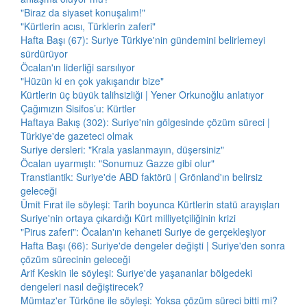
"Biraz da siyaset konuşalım!"
"Kürtlerin acısı, Türklerin zaferi"
Hafta Başı (67): Suriye Türkiye'nin gündemini belirlemeyi
sürdürüyor
Öcalan'ın liderliği sarsılıyor
"Hüzün ki en çok yakışandır bize"
Kürtlerin üç büyük talihsizliği | Yener Orkunoğlu anlatıyor
Çağımızın Sisifos’u: Kürtler
Haftaya Bakış (302): Suriye'nin gölgesinde çözüm süreci |
Türkiye'de gazeteci olmak
Suriye dersleri: "Krala yaslanmayın, düşersiniz"
Öcalan uyarmıştı: "Sonumuz Gazze gibi olur"
Transtlantik: Suriye'de ABD faktörü | Grönland'ın belirsiz
geleceği
Ümit Fırat ile söyleşi: Tarih boyunca Kürtlerin statü arayışları
Suriye'nin ortaya çıkardığı Kürt milliyetçiliğinin krizi
"Pirus zaferi": Öcalan'ın kehaneti Suriye de gerçekleşiyor
Hafta Başı (66): Suriye'de dengeler değişti | Suriye'den sonra
çözüm sürecinin geleceği
Arif Keskin ile söyleşi: Suriye'de yaşananlar bölgedeki
dengeleri nasıl değiştirecek?
Mümtaz'er Türköne ile söyleşi: Yoksa çözüm süreci bitti mi?