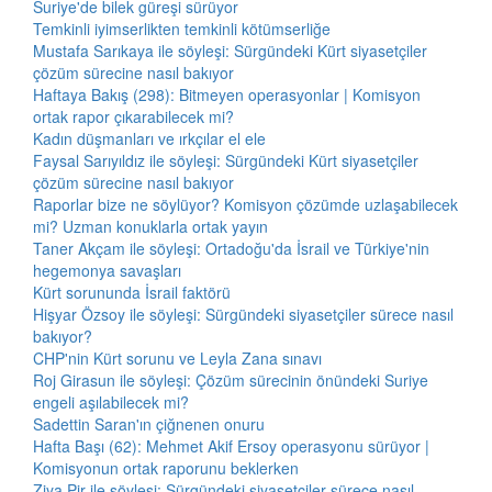
Suriye'de bilek güreşi sürüyor
Temkinli iyimserlikten temkinli kötümserliğe
Mustafa Sarıkaya ile söyleşi: Sürgündeki Kürt siyasetçiler
çözüm sürecine nasıl bakıyor
Haftaya Bakış (298): Bitmeyen operasyonlar | Komisyon
ortak rapor çıkarabilecek mi?
Kadın düşmanları ve ırkçılar el ele
Faysal Sarıyıldız ile söyleşi: Sürgündeki Kürt siyasetçiler
çözüm sürecine nasıl bakıyor
Raporlar bize ne söylüyor? Komisyon çözümde uzlaşabilecek
mi? Uzman konuklarla ortak yayın
Taner Akçam ile söyleşi: Ortadoğu'da İsrail ve Türkiye'nin
hegemonya savaşları
Kürt sorununda İsrail faktörü
Hişyar Özsoy ile söyleşi: Sürgündeki siyasetçiler sürece nasıl
bakıyor?
CHP'nin Kürt sorunu ve Leyla Zana sınavı
Roj Girasun ile söyleşi: Çözüm sürecinin önündeki Suriye
engeli aşılabilecek mi?
Sadettin Saran'ın çiğnenen onuru
Hafta Başı (62): Mehmet Akif Ersoy operasyonu sürüyor |
Komisyonun ortak raporunu beklerken
Ziya Pir ile söyleşi: Sürgündeki siyasetçiler sürece nasıl