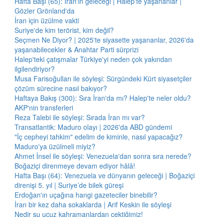
Hafta Başı (65): İran'ın geleceği | Halep'te yaşananlar |
Gözler Grönland'da
İran için üzülme vakti
Suriye'de kim terörist, kim değil?
Seçmen Ne Diyor? | 2025'te siyasette yaşananlar, 2026'da
yaşanabilecekler & Anahtar Parti sürprizi
Halep'teki çatışmalar Türkiye'yi neden çok yakından
ilgilendiriyor?
Musa Farisoğulları ile söyleşi: Sürgündeki Kürt siyasetçiler
çözüm sürecine nasıl bakıyor?
Haftaya Bakış (300): Sıra İran'da mı? Halep'te neler oldu?
AKP'nin transferleri
Reza Talebi ile söyleşi: Sırada İran mı var?
Transatlantik: Maduro olayı | 2026'da ABD gündemi
"İç cepheyi tahkim" edelim de kiminle, nasıl yapacağız?
Maduro'ya üzülmeli miyiz?
Ahmet İnsel ile söyleşi: Venezuela'dan sonra sıra nerede?
Boğaziçi direnmeye devam ediyor hâlâ!
Hafta Başı (64): Venezuela ve dünyanın geleceği | Boğaziçi
direnişi 5. yıl | Suriye’de bilek güreşi
Erdoğan'ın uçağına hangi gazeteciler binebilir?
İran bir kez daha sokaklarda | Arif Keskin ile söyleşi
Nedir şu ucuz kahramanlardan çektiğimiz!