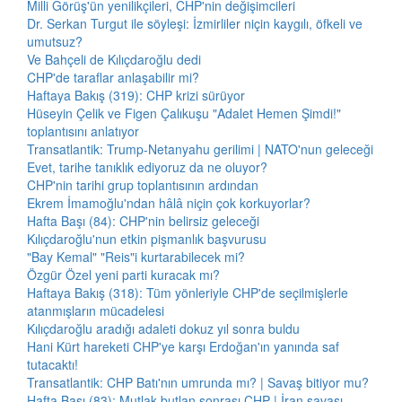
Milli Görüş'ün yenilikçileri, CHP'nin değişimcileri
Dr. Serkan Turgut ile söyleşi: İzmirliler niçin kaygılı, öfkeli ve
umutsuz?
Ve Bahçeli de Kılıçdaroğlu dedi
CHP'de taraflar anlaşabilir mi?
Haftaya Bakış (319): CHP krizi sürüyor
Hüseyin Çelik ve Figen Çalıkuşu "Adalet Hemen Şimdi!"
toplantısını anlatıyor
Transatlantik: Trump-Netanyahu gerilimi | NATO'nun geleceği
Evet, tarihe tanıklık ediyoruz da ne oluyor?
CHP'nin tarihi grup toplantısının ardından
Ekrem İmamoğlu'ndan hâlâ niçin çok korkuyorlar?
Hafta Başı (84): CHP'nin belirsiz geleceği
Kılıçdaroğlu'nun etkin pişmanlık başvurusu
"Bay Kemal" "Reis"i kurtarabilecek mi?
Özgür Özel yeni parti kuracak mı?
Haftaya Bakış (318): Tüm yönleriyle CHP'de seçilmişlerle
atanmışların mücadelesi
Kılıçdaroğlu aradığı adaleti dokuz yıl sonra buldu
Hani Kürt hareketi CHP'ye karşı Erdoğan'ın yanında saf
tutacaktı!
Transatlantik: CHP Batı'nın umrunda mı? | Savaş bitiyor mu?
Hafta Başı (83): Mutlak butlan sonrası CHP | İran savaşı