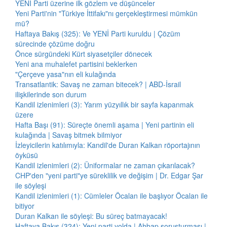
YENİ Parti üzerine ilk gözlem ve düşünceler
Yeni Parti'nin "Türkiye İttifakı"nı gerçekleştirmesi mümkün
mü?
Haftaya Bakış (325): Ve YENİ Parti kuruldu | Çözüm
sürecinde çözüme doğru
Önce sürgündeki Kürt siyasetçiler dönecek
Yeni ana muhalefet partisini beklerken
"Çerçeve yasa"nın eli kulağında
Transatlantik: Savaş ne zaman bitecek? | ABD-İsrail
ilişkilerinde son durum
Kandil izlenimleri (3): Yarım yüzyıllık bir sayfa kapanmak
üzere
Hafta Başı (91): Süreçte önemli aşama | Yeni partinin eli
kulağında | Savaş bitmek bilmiyor
İzleyicilerin katılımıyla: Kandil'de Duran Kalkan röportajının
öyküsü
Kandil izlenimleri (2): Üniformalar ne zaman çıkarılacak?
CHP'den "yeni parti"ye süreklilik ve değişim | Dr. Edgar Şar
ile söyleşi
Kandil izlenimleri (1): Cümleler Öcalan ile başlıyor Öcalan ile
bitiyor
Duran Kalkan ile söyleşi: Bu süreç batmayacak!
Haftaya Bakış (324): Yeni parti yolda | Ahbap soruşturması |