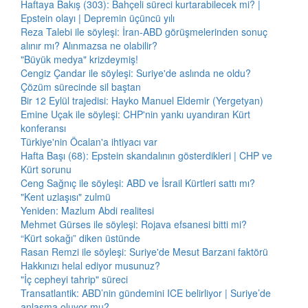
Haftaya Bakış (303): Bahçeli süreci kurtarabilecek mi? |
Epstein olayı | Depremin üçüncü yılı
Reza Talebi ile söyleşi: İran-ABD görüşmelerinden sonuç
alınır mı? Alınmazsa ne olabilir?
"Büyük medya" krizdeymiş!
Cengiz Çandar ile söyleşi: Suriye'de aslında ne oldu?
Çözüm sürecinde sil baştan
Bir 12 Eylül trajedisi: Hayko Manuel Eldemir (Yergetyan)
Emine Uçak ile söyleşi: CHP'nin yankı uyandıran Kürt
konferansı
Türkiye'nin Öcalan'a ihtiyacı var
Hafta Başı (68): Epstein skandalının gösterdikleri | CHP ve
Kürt sorunu
Ceng Sağnıç ile söyleşi: ABD ve İsrail Kürtleri sattı mı?
"Kent uzlaşısı" zulmü
Yeniden: Mazlum Abdi realitesi
Mehmet Gürses ile söyleşi: Rojava efsanesi bitti mi?
“Kürt sokağı” diken üstünde
Rasan Remzi ile söyleşi: Suriye'de Mesut Barzani faktörü
Hakkınızı helal ediyor musunuz?
"İç cepheyi tahrip" süreci
Transatlantik: ABD’nin gündemini ICE belirliyor | Suriye’de
anlaşma oluyor mu?