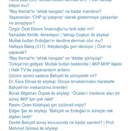
bitiyor mu?
"Bay Kemal"in "ahlak kavgası" ne kadar inandırıcı?
Yaşananları "CHP içi çatışma" olarak göstermeye çalışanlar
ne amaçlıyor?
Özgür Özel Ekrem İmamoğlu'nu terk eder mi?
Sahadaki Kimlik: Amedspor | Vahap Coşkun ile söyleşi
Mutlak butlan Erdoğan'ın derdine derman olur mu?
Haftaya Bakış (317): Kılıçdaroğlu geri dönüyor | Özel ne
yapacak?
"Bay Kemal"in "ahlak kavgası" ve "iktidar yürüyüşü"
Türkiye'nin gidişatı: Mutlak butlan beklentisi | AKP-MHP ilişkisi
| Halk TV'de yaşananların anlamı
Çözüm süreci sadece Bahçeli ile yürüyebilir mi?
Dr. Esra Elmas ile söyleşi: Dünya örneklerinden hareketle
Bahçeli'nin mekanizma önerileri
Burak Bilgehan Özpek ile söyleşi: "Öcalan’ı merkeze alan bir
süreç AKP için çok riskli"
Rasim Ozan Kütahyalı için üzülmeli miyiz?
Edgar Şar ile söyleşi: "Bahçeli ve Erdoğan'ın süreçte risk
algıları farklı"
Devlet Bahçeli süreç konusunda ne kadar samimi? | Prof.
Mehmet Gürses ile söyleşi