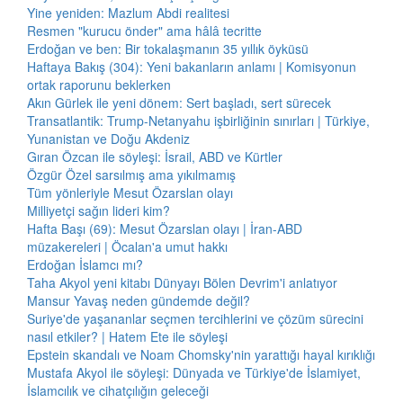
Yine yeniden: Mazlum Abdi realitesi
Resmen "kurucu önder" ama hâlâ tecritte
Erdoğan ve ben: Bir tokalaşmanın 35 yıllık öyküsü
Haftaya Bakış (304): Yeni bakanların anlamı | Komisyonun
ortak raporunu beklerken
Akın Gürlek ile yeni dönem: Sert başladı, sert sürecek
Transatlantik: Trump-Netanyahu işbirliğinin sınırları | Türkiye,
Yunanistan ve Doğu Akdeniz
Gıran Özcan ile söyleşi: İsrail, ABD ve Kürtler
Özgür Özel sarsılmış ama yıkılmamış
Tüm yönleriyle Mesut Özarslan olayı
Milliyetçi sağın lideri kim?
Hafta Başı (69): Mesut Özarslan olayı | İran-ABD
müzakereleri | Öcalan'a umut hakkı
Erdoğan İslamcı mı?
Taha Akyol yeni kitabı Dünyayı Bölen Devrim'i anlatıyor
Mansur Yavaş neden gündemde değil?
Suriye'de yaşananlar seçmen tercihlerini ve çözüm sürecini
nasıl etkiler? | Hatem Ete ile söyleşi
Epstein skandalı ve Noam Chomsky'nin yarattığı hayal kırıklığı
Mustafa Akyol ile söyleşi: Dünyada ve Türkiye'de İslamiyet,
İslamcılık ve cihatçılığın geleceği