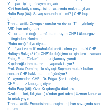
Yeni parti için geri sayım başladı
Kürt hareketiyle sosyalist sol arasında makas açılıyor
Hafta Başı (86): Savaş sonunda bitti mi? | CHP hep
gündemde
Transatlantik: Cevapsız sorular ve riskler: Tüm yönleriyle
ABD-İran anlaşması
Kimler tarihin doğru tarafında duruyor: CHP Lüleburgaz
mitinginden izlenimler
"Baba ocağı" diye diye...
Yeni "yerli ve milli" muhalefet partisi olma yolundaki CHP
Haftaya Bakış (319): CHP’de değişimciler için tercih zamanı
Fatoş Pınar Türker'in onuru işkenceyi yendi
Kılıçdaroğlu tam olarak ne yapmak istiyor?
Prof. Seda Demiralp ile söyleşi: Seçmen mutlak butlan
sonrası CHP hakkında ne düşünüyor?
Yol ayrımındaki CHP | Dr. Edgar Şar ile söyleşi
CHP son hız kopuşa gidiyor
Hafta Başı (85): Özel-Kılıçdaroğlu düellosu
Özel'den ileri, Kılıçdaroğlu'ndan geri adım | Uzman konuklar
ile ortak yayın
Transatlantik: Ermenistan'da seçimler | İran savaşında son
durum