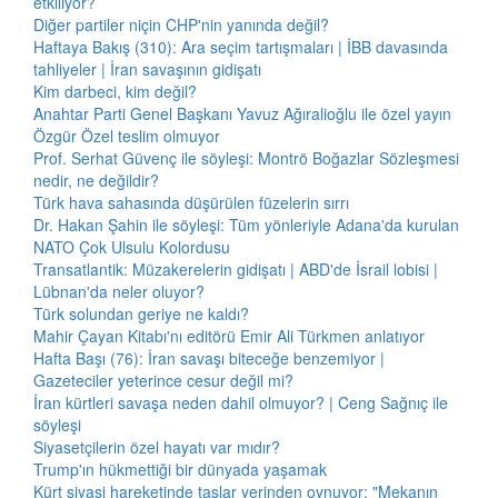
etkiliyor?
Diğer partiler niçin CHP'nin yanında değil?
Haftaya Bakış (310): Ara seçim tartışmaları | İBB davasında
tahliyeler | İran savaşının gidişatı
Kim darbeci, kim değil?
Anahtar Parti Genel Başkanı Yavuz Ağıralioğlu ile özel yayın
Özgür Özel teslim olmuyor
Prof. Serhat Güvenç ile söyleşi: Montrö Boğazlar Sözleşmesi
nedir, ne değildir?
Türk hava sahasında düşürülen füzelerin sırrı
Dr. Hakan Şahin ile söyleşi: Tüm yönleriyle Adana'da kurulan
NATO Çok Ulsulu Kolordusu
Transatlantik: Müzakerelerin gidişatı | ABD'de İsrail lobisi |
Lübnan'da neler oluyor?
Türk solundan geriye ne kaldı?
Mahir Çayan Kitabı'nı editörü Emir Ali Türkmen anlatıyor
Hafta Başı (76): İran savaşı biteceğe benzemiyor |
Gazeteciler yeterince cesur değil mi?
İran kürtleri savaşa neden dahil olmuyor? | Ceng Sağnıç ile
söyleşi
Siyasetçilerin özel hayatı var mıdır?
Trump'ın hükmettiği bir dünyada yaşamak
Kürt siyasi hareketinde taşlar yerinden oynuyor: "Mekanın