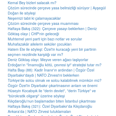
Kemal Bey bizleri salacak mı?
Çözüm sürecinde çerçeve yasa belirsizliği sürüyor | Ayşegül
Doğan ile söyleşi
Neşemizi tabii ki çalamayacaklar
Çözüm sürecinde çerçeve yasa muamması
Haftaya Bakış (322): Çerçeve yasayı beklerken | Deniz
Göktaş olayı | CHP'nin geleceği
Muhtemel yeni parti için bazı notlar ve sorular
Muhafazakâr ailelerin seküler çocukları
Hatem Ete ile söyleşi: Özel'in kuracağı yeni bir partinin
seçmen nezdinde karşılığı var mı?
Deniz Göktaş olayı: Meyve veren ağacı taşlıyorlar
Erdoğan'ın "İmamoğlu kötü, çevresi iyi" stratejisi tutar mı?
Hafta Başı (88): Kadir İnanır'ın ardından | Özgür Özel
Diyarbakır'daydı | NATO Zirvesi'ni beklerken
Türkiye'de solcu olmak ve solcu kalabilmek mümkün mü?
Özgür Özel'in Diyarbakır çıkartmasının anlam ve önemi
Hüseyin Kocabıyık ile "derin devlet", "derin Türkiye" ve
"bürokratik oligarşi" üzerine söyleşi
Kılıçdaroğlu'nun başlamadan biten İstanbul çıkartması
Haftaya Bakış (321): Özel Diyarbakır'da Kılıçdaroğlu
Ankara'da | NATO Zirvesi tutuklamaları