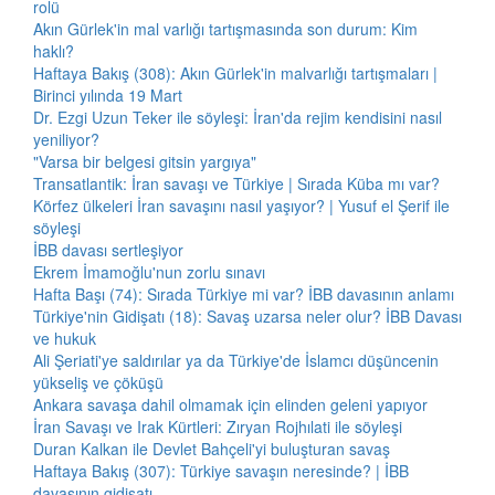
rolü
Akın Gürlek'in mal varlığı tartışmasında son durum: Kim
haklı?
Haftaya Bakış (308): Akın Gürlek'in malvarlığı tartışmaları |
Birinci yılında 19 Mart
Dr. Ezgi Uzun Teker ile söyleşi: İran'da rejim kendisini nasıl
yeniliyor?
"Varsa bir belgesi gitsin yargıya"
Transatlantik: İran savaşı ve Türkiye | Sırada Küba mı var?
Körfez ülkeleri İran savaşını nasıl yaşıyor? | Yusuf el Şerif ile
söyleşi
İBB davası sertleşiyor
Ekrem İmamoğlu'nun zorlu sınavı
Hafta Başı (74): Sırada Türkiye mi var? İBB davasının anlamı
Türkiye'nin Gidişatı (18): Savaş uzarsa neler olur? İBB Davası
ve hukuk
Ali Şeriati'ye saldırılar ya da Türkiye'de İslamcı düşüncenin
yükseliş ve çöküşü
Ankara savaşa dahil olmamak için elinden geleni yapıyor
İran Savaşı ve Irak Kürtleri: Zıryan Rojhılati ile söyleşi
Duran Kalkan ile Devlet Bahçeli'yi buluşturan savaş
Haftaya Bakış (307): Türkiye savaşın neresinde? | İBB
davasının gidişatı