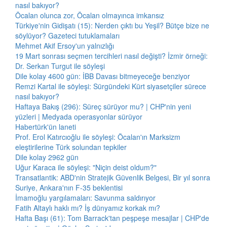
nasıl bakıyor?
Öcalan olunca zor, Öcalan olmayınca imkansız
Türkiye'nin Gidişatı (15): Nerden çıktı bu Yeşil? Bütçe bize ne
söylüyor? Gazeteci tutuklamaları
Mehmet Akif Ersoy'un yalnızlığı
19 Mart sonrası seçmen tercihleri nasıl değişti? İzmir örneği:
Dr. Serkan Turgut ile söyleşi
Dile kolay 4600 gün: İBB Davası bitmeyeceğe benziyor
Remzi Kartal ile söyleşi: Sürgündeki Kürt siyasetçiler sürece
nasıl bakıyor?
Haftaya Bakış (296): Süreç sürüyor mu? | CHP'nin yeni
yüzleri | Medyada operasyonlar sürüyor
Habertürk'ün laneti
Prof. Erol Katırcıoğlu ile söyleşi: Öcalan'ın Marksizm
eleştirilerine Türk solundan tepkiler
Dile kolay 2962 gün
Uğur Karaca ile söyleşi: "Niçin deist oldum?"
Transatlantik: ABD'nin Stratejik Güvenlik Belgesi, Bir yıl sonra
Suriye, Ankara'nın F-35 beklentisi
İmamoğlu yargılamaları: Savunma saldırıyor
Fatih Altaylı haklı mı? İş dünyamız korkak mı?
Hafta Başı (61): Tom Barrack'tan peşpeşe mesajlar | CHP'de