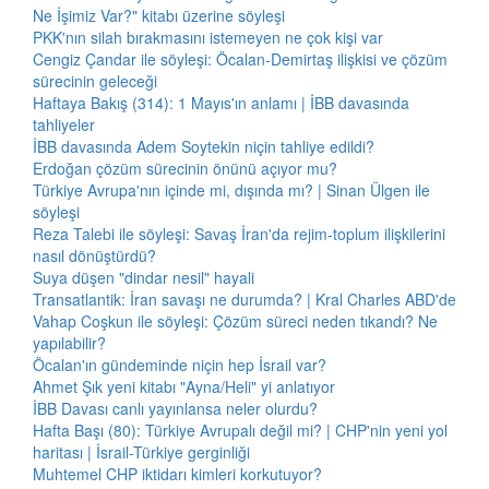
Ne İşimiz Var?" kitabı üzerine söyleşi
PKK'nın silah bırakmasını istemeyen ne çok kişi var
Cengiz Çandar ile söyleşi: Öcalan-Demirtaş ilişkisi ve çözüm
sürecinin geleceği
Haftaya Bakış (314): 1 Mayıs'ın anlamı | İBB davasında
tahliyeler
İBB davasında Adem Soytekin niçin tahliye edildi?
Erdoğan çözüm sürecinin önünü açıyor mu?
Türkiye Avrupa'nın içinde mi, dışında mı? | Sinan Ülgen ile
söyleşi
Reza Talebi ile söyleşi: Savaş İran'da rejim-toplum ilişkilerini
nasıl dönüştürdü?
Suya düşen "dindar nesil" hayali
Transatlantik: İran savaşı ne durumda? | Kral Charles ABD'de
Vahap Coşkun ile söyleşi: Çözüm süreci neden tıkandı? Ne
yapılabilir?
Öcalan'ın gündeminde niçin hep İsrail var?
Ahmet Şık yeni kitabı "Ayna/Heli" yi anlatıyor
İBB Davası canlı yayınlansa neler olurdu?
Hafta Başı (80): Türkiye Avrupalı değil mi? | CHP'nin yeni yol
haritası | İsrail-Türkiye gerginliği
Muhtemel CHP iktidarı kimleri korkutuyor?