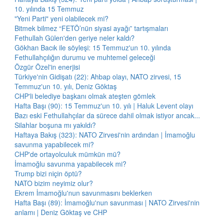
10. yılında 15 Temmuz
"Yeni Parti" yeni olabilecek mi?
Bitmek bilmez “FETÖ’nün siyasi ayağı” tartışmaları
Fethullah Gülen'den geriye neler kaldı?
Gökhan Bacık ile söyleşi: 15 Temmuz'un 10. yılında
Fethullahçılığın durumu ve muhtemel geleceği
Özgür Özel'in enerjisi
Türkiye'nin Gidişatı (22): Ahbap olayı, NATO zirvesi, 15
Temmuz'un 10. yılı, Deniz Göktaş
CHP'li belediye başkanı olmak ateşten gömlek
Hafta Başı (90): 15 Temmuz'un 10. yılı | Haluk Levent olayı
Bazı eski Fethullahçılar da sürece dahil olmak istiyor ancak...
Silahlar boşuna mı yakıldı?
Haftaya Bakış (323): NATO Zirvesi'nin ardından | İmamoğlu
savunma yapabilecek mi?
CHP'de ortayolculuk mümkün mü?
İmamoğlu savunma yapabilecek mi?
Trump bizi niçin öptü?
NATO bizim neyimiz olur?
Ekrem İmamoğlu'nun savunmasını beklerken
Hafta Başı (89): İmamoğlu'nun savunması | NATO Zirvesi'nin
anlamı | Deniz Göktaş ve CHP