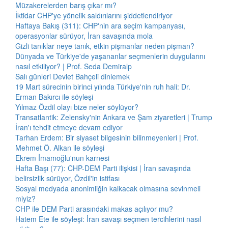
Müzakerelerden barış çıkar mı?
İktidar CHP'ye yönelik saldırılarını şiddetlendiriyor
Haftaya Bakış (311): CHP'nin ara seçim kampanyası,
operasyonlar sürüyor, İran savaşında mola
Gizli tanıklar neye tanık, etkin pişmanlar neden pişman?
Dünyada ve Türkiye'de yaşananlar seçmenlerin duygularını
nasıl etkiliyor? | Prof. Seda Demiralp
Salı günleri Devlet Bahçeli dinlemek
19 Mart sürecinin birinci yılında Türkiye'nin ruh hali: Dr.
Erman Bakırcı ile söyleşi
Yılmaz Özdil olayı bize neler söylüyor?
Transatlantik: Zelensky'nin Ankara ve Şam ziyaretleri | Trump
İran'ı tehdit etmeye devam ediyor
Tarhan Erdem: Bir siyaset bilgesinin bilinmeyenleri | Prof.
Mehmet Ö. Alkan ile söyleşi
Ekrem İmamoğlu'nun karnesi
Hafta Başı (77): CHP-DEM Parti ilişkisi | İran savaşında
belirsizlik sürüyor, Özdil'in istifası
Sosyal medyada anonimliğin kalkacak olmasına sevinmeli
miyiz?
CHP ile DEM Parti arasındaki makas açılıyor mu?
Hatem Ete ile söyleşi: İran savaşı seçmen tercihlerini nasıl