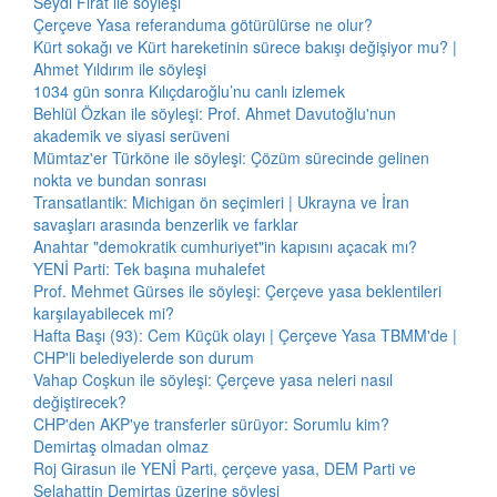
Seydi Fırat ile söyleşi
Çerçeve Yasa referanduma götürülürse ne olur?
Kürt sokağı ve Kürt hareketinin sürece bakışı değişiyor mu? |
Ahmet Yıldırım ile söyleşi
1034 gün sonra Kılıçdaroğlu’nu canlı izlemek
Behlül Özkan ile söyleşi: Prof. Ahmet Davutoğlu'nun
akademik ve siyasi serüveni
Mümtaz'er Türköne ile söyleşi: Çözüm sürecinde gelinen
nokta ve bundan sonrası
Transatlantik: Michigan ön seçimleri | Ukrayna ve İran
savaşları arasında benzerlik ve farklar
Anahtar "demokratik cumhuriyet"in kapısını açacak mı?
YENİ Parti: Tek başına muhalefet
Prof. Mehmet Gürses ile söyleşi: Çerçeve yasa beklentileri
karşılayabilecek mi?
Hafta Başı (93): Cem Küçük olayı | Çerçeve Yasa TBMM'de |
CHP'li belediyelerde son durum
Vahap Coşkun ile söyleşi: Çerçeve yasa neleri nasıl
değiştirecek?
CHP'den AKP'ye transferler sürüyor: Sorumlu kim?
Demirtaş olmadan olmaz
Roj Girasun ile YENİ Parti, çerçeve yasa, DEM Parti ve
Selahattin Demirtaş üzerine söyleşi