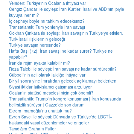
Yeniden: Türkiye'nin Öcalan'a ihtiyacı var
Cengiz Çandar ile söyleşi: İran Kürtleri İsrail ve ABD'nin ipiyle
kuyuya iner mi?
İç cepheyi böyle mi tahkim edeceksiniz?
Transatlantik: Tüm yönleriyle İran savaşı
Gökhan Çınkara ile söyleşi: İran savaşının Türkiye'ye etkileri,
Türk-İsrail ilişkilerinin geleceği
Türkiye savaşın neresinde?
Hafta Başı (72): İran savaşı ne kadar sürer? Türkiye ne
yapabilir?
İran'da rejim ayakta kalabilir mi?
Reza Talebi ile söyleşi: İran savaşı ne kadar sürdürebilir?
Cübbeli'nin acil olarak laikliğe ihtiyacı var
Bir yıl sonra yine İmralı'dan gelecek açıklamayı beklerken
Siyasi iktidar laik-islamcı çatışması arzuluyor
Öcalan'ın statüsü meselesi niçin çok önemli?
Transatlantik: Trump'ın kongre konuşması | İran konusunda
belirsizlik sürüyor | Gazze'de son durum
Ekrem İmamoğlu'nu unuttuk mu?
Evren Savcı ile söyleşi: Dünyada ve Türkiye'de LBGTİ+
hakkındaki yasal düzenlemeler ve engeller
Tanıdığım Graham Fuller