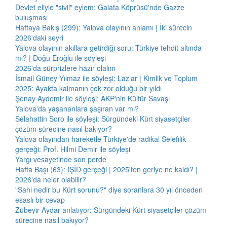
Devlet eliyle "sivil" eylem: Galata Köprüsü'nde Gazze
buluşması
Haftaya Bakış (299): Yalova olayının anlamı | İki sürecin
2026'daki seyri
Yalova olayının akıllara getirdiği soru: Türkiye tehdit altında
mı? | Doğu Eroğlu ile söyleşi
2026'da sürprizlere hazır olalım
İsmail Güney Yılmaz ile söyleşi: Lazlar | Kimlik ve Toplum
2025: Ayakta kalmanın çok zor olduğu bir yıldı
Şenay Aydemir ile söyleşi: AKP'nin Kültür Savaşı
Yalova'da yaşananlara şaşıran var mı?
Selahattin Soro ile söyleşi: Sürgündeki Kürt siyasetçiler
çözüm sürecine nasıl bakıyor?
Yalova olayından hareketle Türkiye'de radikal Selefilik
gerçeği: Prof. Hilmi Demir ile söyleşi
Yargı vesayetinde son perde
Hafta Başı (63): IŞİD gerçeği | 2025'ten geriye ne kaldı? |
2026'da neler olabilir?
"Sahi nedir bu Kürt sorunu?" diye soranlara 30 yıl önceden
esaslı bir cevap
Zübeyir Aydar anlatıyor: Sürgündeki Kürt siyasetçiler çözüm
sürecine nasıl bakıyor?