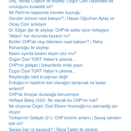
Doç. Vahap Coşkun ile söyleşi: Özgür Özel Diyarbakır'da
umduğunu bulabildi mi?
AK Parti'nin kapısında transfer kuyruğu
Gençler sürece nasıl bakıyor? | Hasan Oğuzhan Aytaç ve
Olcay Özer anlatıyor
Dr. Edgar Şar ile söyleşi: CHP'de saflar iyice netleşiyor
"Adam" her durumda kazanır mı?
Kürtler CHP'de olup bitenlere nasıl bakıyor? | Reha
Ruhavioğlu ile söyleşi
Kasım ayında baskın seçim olur mu?
Özgür Özel TGRT Haber'e çıkarsa...
CHP'nin gidişatı | İzleyicilerle ortak yayın
Özgür Özel TGRT Haber'e çıkarsa...
Kılıçdaroğlu tabii ki pişman değil
Erdoğan'ın halefinin kim olacağını tartışmak ne kadar
anlamlı?
CHP'de ihraçlar duracağa benzemiyor
Haftaya Bakış (320): Ne olacak bu CHP'nin hali?
Ne oluyorsa Özgür Özel Ekrem İmamoğlu'nu satmadığı için
oluyor
Türkiye'nin Gidişatı (21): CHP krizinin anlamı | Savaş sahiden
bitti mi?
Savaşı İran mı kazandı? | Reza Talebi ile söyleşi