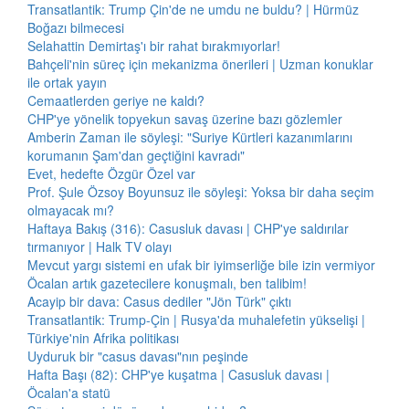
Transatlantik: Trump Çin'de ne umdu ne buldu? | Hürmüz
Boğazı bilmecesi
Selahattin Demirtaş'ı bir rahat bırakmıyorlar!
Bahçeli'nin süreç için mekanizma önerileri | Uzman konuklar
ile ortak yayın
Cemaatlerden geriye ne kaldı?
CHP'ye yönelik topyekun savaş üzerine bazı gözlemler
Amberin Zaman ile söyleşi: "Suriye Kürtleri kazanımlarını
korumanın Şam'dan geçtiğini kavradı"
Evet, hedefte Özgür Özel var
Prof. Şule Özsoy Boyunsuz ile söyleşi: Yoksa bir daha seçim
olmayacak mı?
Haftaya Bakış (316): Casusluk davası | CHP'ye saldırılar
tırmanıyor | Halk TV olayı
Mevcut yargı sistemi en ufak bir iyimserliğe bile izin vermiyor
Öcalan artık gazetecilere konuşmalı, ben talibim!
Acayip bir dava: Casus dediler "Jön Türk" çıktı
Transatlantik: Trump-Çin | Rusya'da muhalefetin yükselişi |
Türkiye'nin Afrika politikası
Uyduruk bir "casus davası"nın peşinde
Hafta Başı (82): CHP'ye kuşatma | Casusluk davası |
Öcalan'a statü