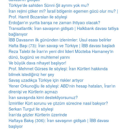
Türkiye'de sahiden Sünni-Şii ayrımı yok mu?
İran rejimi çöker mi? İsrail bölgenin egemen gücü olur mu? |
Prof. Hamit Bozarslan ile söyleşi
Erdoğan'ın yurtta barışa ne zaman ihtiyacı olacak?
Transatlantik: İran savaşının gidişatı | Halkbank davası tatlıya
bağlanıyor
İBB Davasının ilk gününden izlenimler: Usul esası belirler
Hafta Başı (73): İran savaşı ve Türkiye | İBB davası başladı
Reza Talebi ile İran'ın yeni dini lideri Mücteba Hamaney'in
dünü, bugünü ve muhtemel yarını
Ve büyük dava nihayet başlıyor!
Prof. Mehmet Gürses ile söyleşi: İran Kürtleri hakkında
bilmek istediğiniz her şey
Savaş uzadıkça Türkiye için riskler artıyor
Yener Orkunoğlu ile söyleşi: ABD'nin hesap hataları, İran'ın
direnişi ve Kürtlerin açmazı
İran savaşında kimi destekliyorsunuz?
İzmirliler Kürt sorunu ve çözüm sürecine nasıl bakıyor?
Serkan Turgut ile söyleşi
İran'da gözler Kürtlerin üzerinde
Haftaya Bakış (306): İran savaşının gidişatı | İBB davası
başlıyor