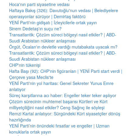
Hoca'nın parti siyasetine vedası
Haftaya Bakış (326): Davutoğlu'nun vedası | Belediyelere
operasyonlar sürüyor | Demirtaş faktörü
YENİ Parti'nin gidişatı | İzleyicilerle ortak yayın
Sinem Dedetaş'ın suçu ne?
Transatlantik: Çözüm süreci bölgeyi nasıl etkiler? | ABD-
Suudi Arabistan nükleer anlaşması
Örgüt, Öcalan'ın devletle vardığı mutabakata uyacak mı?
Transatlantik: Çözüm süreci bölgeyi nasıl etkiler? | ABD-
Suudi Arabistan nükleer anlaşması
CHP'nin tükenişi
Hafta Başı (92): CHP'nin figüranları | YENİ Parti start verdi |
Çerçeve yasa Meclis'te
YENİ Parti'nin yol haritası: Genel Sekreter Yunus Emre
anlatıyor
Süreç karşıtlarına acı haber: Engeller teker teker aşılıyor
Çözüm sürecinin muhtemel başarısı Kürtleri ve Kürt
milliyetçiliğini nasıl etkiler? Ceng Sağnıç ile söyleşi
Remzi Kartal anlatıyor: Sürgündeki Kürt siyasetçiler dönüş
hazırlığında
YENİ Parti’nin önündeki fırsatlar ve engeller | Uzman
konuklarla ortak yayın