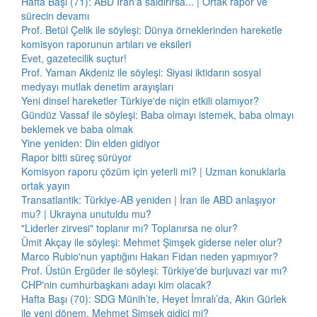
Hafta Başı (71): ABD İran'a saldırırsa... | Ortak rapor ve
sürecin devamı
Prof. Betül Çelik ile söyleşi: Dünya örneklerinden hareketle
komisyon raporunun artıları ve eksileri
Evet, gazetecilik suçtur!
Prof. Yaman Akdeniz ile söyleşi: Siyasi iktidarın sosyal
medyayı mutlak denetim arayışları
Yeni dinsel hareketler Türkiye'de niçin etkili olamıyor?
Gündüz Vassaf ile söyleşi: Baba olmayı istemek, baba olmayı
beklemek ve baba olmak
Yine yeniden: Din elden gidiyor
Rapor bitti süreç sürüyor
Komisyon raporu çözüm için yeterli mi? | Uzman konuklarla
ortak yayın
Transatlantik: Türkiye-AB yeniden | İran ile ABD anlaşıyor
mu? | Ukrayna unutuldu mu?
"Liderler zirvesi" toplanır mı? Toplanırsa ne olur?
Ümit Akçay ile söyleşi: Mehmet Şimşek giderse neler olur?
Marco Rubio'nun yaptığını Hakan Fidan neden yapmıyor?
Prof. Üstün Ergüder ile söyleşi: Türkiye'de burjuvazi var mı?
CHP'nin cumhurbaşkanı adayı kim olacak?
Hafta Başı (70): SDG Münih’te, Heyet İmralı’da, Akın Gürlek
ile yeni dönem, Mehmet Şimşek gidici mi?