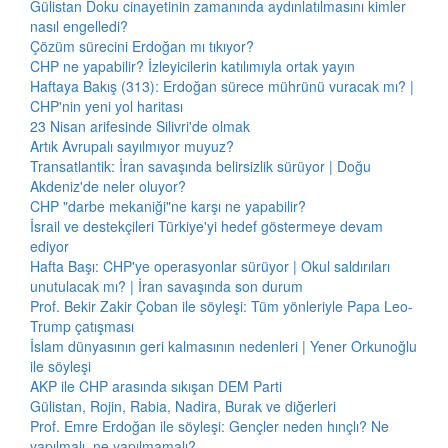
Gülistan Doku cinayetinin zamanında aydınlatılmasını kimler
nasıl engelledi?
Çözüm sürecini Erdoğan mı tıkıyor?
CHP ne yapabilir? İzleyicilerin katılımıyla ortak yayın
Haftaya Bakış (313): Erdoğan sürece mührünü vuracak mı? |
CHP'nin yeni yol haritası
23 Nisan arifesinde Silivri'de olmak
Artık Avrupalı sayılmıyor muyuz?
Transatlantik: İran savaşında belirsizlik sürüyor | Doğu
Akdeniz'de neler oluyor?
CHP "darbe mekaniği"ne karşı ne yapabilir?
İsrail ve destekçileri Türkiye'yi hedef göstermeye devam
ediyor
Hafta Başı: CHP'ye operasyonlar sürüyor | Okul saldırıları
unutulacak mı? | İran savaşında son durum
Prof. Bekir Zakir Çoban ile söyleşi: Tüm yönleriyle Papa Leo-
Trump çatışması
İslam dünyasının geri kalmasının nedenleri | Yener Orkunoğlu
ile söyleşi
AKP ile CHP arasında sıkışan DEM Parti
Gülistan, Rojin, Rabia, Nadira, Burak ve diğerleri
Prof. Emre Erdoğan ile söyleşi: Gençler neden hınçlı? Ne
yapılmalı, ne yapılmamalı?