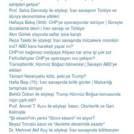
sahipleri geliyor"
Prof. Selva Demiralp ile söyleşi: İran savaşının Türkiye ve
dünya ekonomisine etkileri
Haftaya Bakış (309): CHP'ye operasyonlar sürüyor | Süreçte
duraklama devri | İran savaşı ve Türkiye
Akın Gürlek olayında saflar iyice karıştı
Reza Talebi ile söyleşi: İran savaşında müzakere mümkün
mü? ABD kara harekatı yapar mı?
CHP'nin bağımsız medyaya ihtiyacı var ama işi çok zor
Fethullahçılar CHP'ye operasyon mu çekiyor?
Transatlantik: Hürmüz Boğazı bilmecesi | Savaşın ABD'ye
etkileri
Tamam Netanyahu kötü, peki ya Trump?
Hafta Başı (75): İran savaşında kritik günler | Malvarlığı
tartışması sürüyor
Behlül Özkan ile söyleşi: Trump Hürmüz Boğazı konusunda
niçin çark etti?
Prof. Ahmet T. Kuru ile söyleşi: İslam, Otoriterlik ve Geri
Kalmışlık
"Şii ekseni"nin yerini "Sünni ekseni" mi alıyor?
Beyaz Toroslu savcı ve "devlette devamlılık esastır"
Dr. Mehmet Akif Koç ile söyleşi: İran savaşında istihbaratın