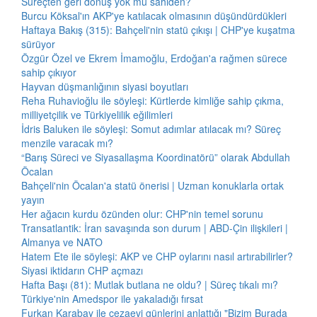
Süreçten geri dönüş yok mu sahiden?
Burcu Köksal'ın AKP'ye katılacak olmasının düşündürdükleri
Haftaya Bakış (315): Bahçeli'nin statü çıkışı | CHP'ye kuşatma
sürüyor
Özgür Özel ve Ekrem İmamoğlu, Erdoğan'a rağmen sürece
sahip çıkıyor
Hayvan düşmanlığının siyasi boyutları
Reha Ruhavioğlu ile söyleşi: Kürtlerde kimliğe sahip çıkma,
milliyetçilik ve Türkiyelilik eğilimleri
İdris Baluken ile söyleşi: Somut adımlar atılacak mı? Süreç
menzile varacak mı?
“Barış Süreci ve Siyasallaşma Koordinatörü” olarak Abdullah
Öcalan
Bahçeli'nin Öcalan'a statü önerisi | Uzman konuklarla ortak
yayın
Her ağacın kurdu özünden olur: CHP'nin temel sorunu
Transatlantik: İran savaşında son durum | ABD-Çin ilişkileri |
Almanya ve NATO
Hatem Ete ile söyleşi: AKP ve CHP oylarını nasıl artırabilirler?
Siyasi iktidarın CHP açmazı
Hafta Başı (81): Mutlak butlana ne oldu? | Süreç tıkalı mı?
Türkiye'nin Amedspor ile yakaladığı fırsat
Furkan Karabay ile cezaevi günlerini anlattığı "Bizim Burada