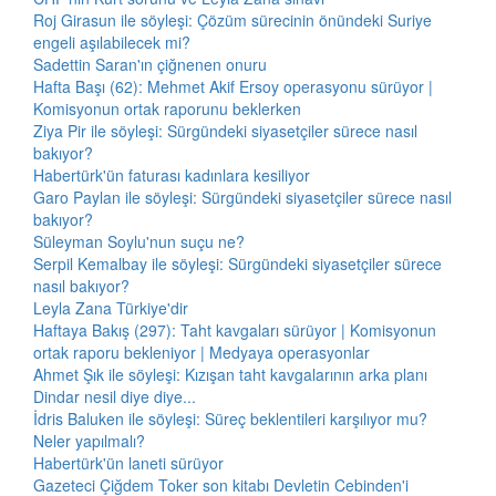
Roj Girasun ile söyleşi: Çözüm sürecinin önündeki Suriye
engeli aşılabilecek mi?
Sadettin Saran'ın çiğnenen onuru
Hafta Başı (62): Mehmet Akif Ersoy operasyonu sürüyor |
Komisyonun ortak raporunu beklerken
Ziya Pir ile söyleşi: Sürgündeki siyasetçiler sürece nasıl
bakıyor?
Habertürk'ün faturası kadınlara kesiliyor
Garo Paylan ile söyleşi: Sürgündeki siyasetçiler sürece nasıl
bakıyor?
Süleyman Soylu'nun suçu ne?
Serpil Kemalbay ile söyleşi: Sürgündeki siyasetçiler sürece
nasıl bakıyor?
Leyla Zana Türkiye'dir
Haftaya Bakış (297): Taht kavgaları sürüyor | Komisyonun
ortak raporu bekleniyor | Medyaya operasyonlar
Ahmet Şık ile söyleşi: Kızışan taht kavgalarının arka planı
Dindar nesil diye diye...
İdris Baluken ile söyleşi: Süreç beklentileri karşılıyor mu?
Neler yapılmalı?
Habertürk'ün laneti sürüyor
Gazeteci Çiğdem Toker son kitabı Devletin Cebinden'i