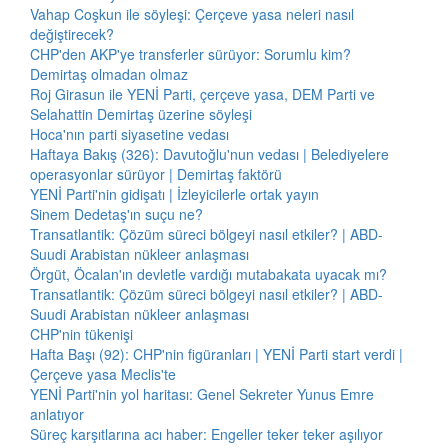
Vahap Coşkun ile söyleşi: Çerçeve yasa neleri nasıl
değiştirecek?
CHP'den AKP'ye transferler sürüyor: Sorumlu kim?
Demirtaş olmadan olmaz
Roj Girasun ile YENİ Parti, çerçeve yasa, DEM Parti ve
Selahattin Demirtaş üzerine söyleşi
Hoca'nın parti siyasetine vedası
Haftaya Bakış (326): Davutoğlu'nun vedası | Belediyelere
operasyonlar sürüyor | Demirtaş faktörü
YENİ Parti'nin gidişatı | İzleyicilerle ortak yayın
Sinem Dedetaş'ın suçu ne?
Transatlantik: Çözüm süreci bölgeyi nasıl etkiler? | ABD-
Suudi Arabistan nükleer anlaşması
Örgüt, Öcalan'ın devletle vardığı mutabakata uyacak mı?
Transatlantik: Çözüm süreci bölgeyi nasıl etkiler? | ABD-
Suudi Arabistan nükleer anlaşması
CHP'nin tükenişi
Hafta Başı (92): CHP'nin figüranları | YENİ Parti start verdi |
Çerçeve yasa Meclis'te
YENİ Parti'nin yol haritası: Genel Sekreter Yunus Emre
anlatıyor
Süreç karşıtlarına acı haber: Engeller teker teker aşılıyor