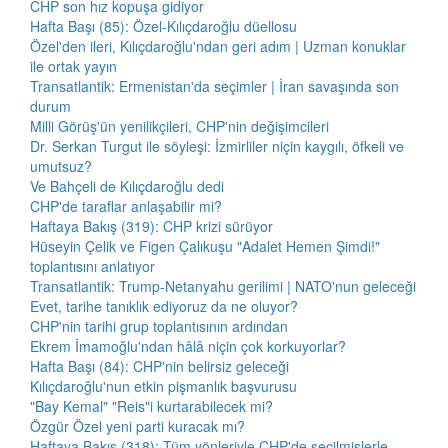
CHP son hız kopuşa gidiyor
Hafta Başı (85): Özel-Kılıçdaroğlu düellosu
Özel'den ileri, Kılıçdaroğlu'ndan geri adım | Uzman konuklar
ile ortak yayın
Transatlantik: Ermenistan'da seçimler | İran savaşında son
durum
Milli Görüş'ün yenilikçileri, CHP'nin değişimcileri
Dr. Serkan Turgut ile söyleşi: İzmirliler niçin kaygılı, öfkeli ve
umutsuz?
Ve Bahçeli de Kılıçdaroğlu dedi
CHP'de taraflar anlaşabilir mi?
Haftaya Bakış (319): CHP krizi sürüyor
Hüseyin Çelik ve Figen Çalıkuşu "Adalet Hemen Şimdi!"
toplantısını anlatıyor
Transatlantik: Trump-Netanyahu gerilimi | NATO'nun geleceği
Evet, tarihe tanıklık ediyoruz da ne oluyor?
CHP'nin tarihi grup toplantısının ardından
Ekrem İmamoğlu'ndan hâlâ niçin çok korkuyorlar?
Hafta Başı (84): CHP'nin belirsiz geleceği
Kılıçdaroğlu'nun etkin pişmanlık başvurusu
"Bay Kemal" "Reis"i kurtarabilecek mi?
Özgür Özel yeni parti kuracak mı?
Haftaya Bakış (318): Tüm yönleriyle CHP'de seçilmişlerle