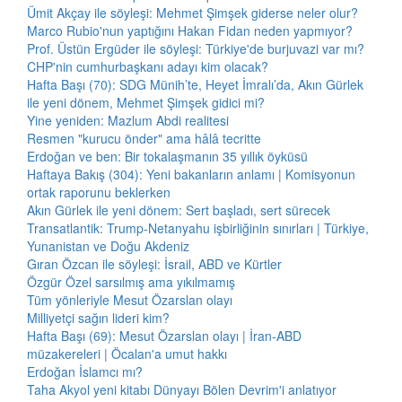
Ümit Akçay ile söyleşi: Mehmet Şimşek giderse neler olur?
Marco Rubio'nun yaptığını Hakan Fidan neden yapmıyor?
Prof. Üstün Ergüder ile söyleşi: Türkiye'de burjuvazi var mı?
CHP'nin cumhurbaşkanı adayı kim olacak?
Hafta Başı (70): SDG Münih’te, Heyet İmralı’da, Akın Gürlek
ile yeni dönem, Mehmet Şimşek gidici mi?
Yine yeniden: Mazlum Abdi realitesi
Resmen "kurucu önder" ama hâlâ tecritte
Erdoğan ve ben: Bir tokalaşmanın 35 yıllık öyküsü
Haftaya Bakış (304): Yeni bakanların anlamı | Komisyonun
ortak raporunu beklerken
Akın Gürlek ile yeni dönem: Sert başladı, sert sürecek
Transatlantik: Trump-Netanyahu işbirliğinin sınırları | Türkiye,
Yunanistan ve Doğu Akdeniz
Gıran Özcan ile söyleşi: İsrail, ABD ve Kürtler
Özgür Özel sarsılmış ama yıkılmamış
Tüm yönleriyle Mesut Özarslan olayı
Milliyetçi sağın lideri kim?
Hafta Başı (69): Mesut Özarslan olayı | İran-ABD
müzakereleri | Öcalan'a umut hakkı
Erdoğan İslamcı mı?
Taha Akyol yeni kitabı Dünyayı Bölen Devrim'i anlatıyor