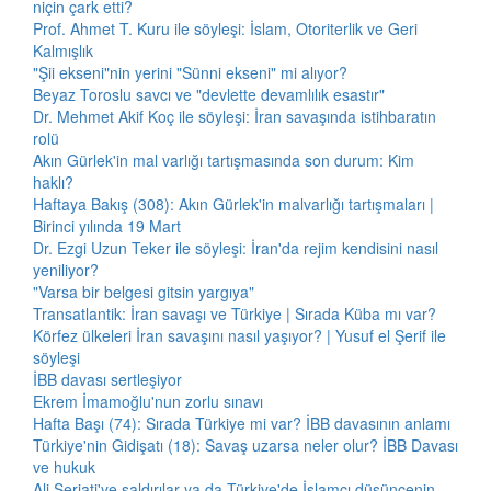
niçin çark etti?
Prof. Ahmet T. Kuru ile söyleşi: İslam, Otoriterlik ve Geri
Kalmışlık
"Şii ekseni"nin yerini "Sünni ekseni" mi alıyor?
Beyaz Toroslu savcı ve "devlette devamlılık esastır"
Dr. Mehmet Akif Koç ile söyleşi: İran savaşında istihbaratın
rolü
Akın Gürlek'in mal varlığı tartışmasında son durum: Kim
haklı?
Haftaya Bakış (308): Akın Gürlek'in malvarlığı tartışmaları |
Birinci yılında 19 Mart
Dr. Ezgi Uzun Teker ile söyleşi: İran'da rejim kendisini nasıl
yeniliyor?
"Varsa bir belgesi gitsin yargıya"
Transatlantik: İran savaşı ve Türkiye | Sırada Küba mı var?
Körfez ülkeleri İran savaşını nasıl yaşıyor? | Yusuf el Şerif ile
söyleşi
İBB davası sertleşiyor
Ekrem İmamoğlu'nun zorlu sınavı
Hafta Başı (74): Sırada Türkiye mi var? İBB davasının anlamı
Türkiye'nin Gidişatı (18): Savaş uzarsa neler olur? İBB Davası
ve hukuk
Ali Şeriati'ye saldırılar ya da Türkiye'de İslamcı düşüncenin