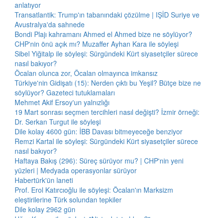
anlatıyor
Transatlantik: Trump'ın tabanındaki çözülme | IŞİD Suriye ve
Avustralya'da sahnede
Bondi Plajı kahramanı Ahmed el Ahmed bize ne söylüyor?
CHP'nin önü açık mı? Muzaffer Ayhan Kara ile söyleşi
Sibel Yiğitalp ile söyleşi: Sürgündeki Kürt siyasetçiler sürece
nasıl bakıyor?
Öcalan olunca zor, Öcalan olmayınca imkansız
Türkiye'nin Gidişatı (15): Nerden çıktı bu Yeşil? Bütçe bize ne
söylüyor? Gazeteci tutuklamaları
Mehmet Akif Ersoy'un yalnızlığı
19 Mart sonrası seçmen tercihleri nasıl değişti? İzmir örneği:
Dr. Serkan Turgut ile söyleşi
Dile kolay 4600 gün: İBB Davası bitmeyeceğe benziyor
Remzi Kartal ile söyleşi: Sürgündeki Kürt siyasetçiler sürece
nasıl bakıyor?
Haftaya Bakış (296): Süreç sürüyor mu? | CHP'nin yeni
yüzleri | Medyada operasyonlar sürüyor
Habertürk'ün laneti
Prof. Erol Katırcıoğlu ile söyleşi: Öcalan'ın Marksizm
eleştirilerine Türk solundan tepkiler
Dile kolay 2962 gün