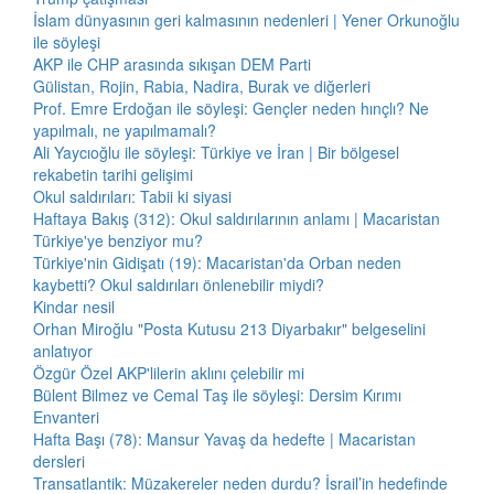
İslam dünyasının geri kalmasının nedenleri | Yener Orkunoğlu
ile söyleşi
AKP ile CHP arasında sıkışan DEM Parti
Gülistan, Rojin, Rabia, Nadira, Burak ve diğerleri
Prof. Emre Erdoğan ile söyleşi: Gençler neden hınçlı? Ne
yapılmalı, ne yapılmamalı?
Ali Yaycıoğlu ile söyleşi: Türkiye ve İran | Bir bölgesel
rekabetin tarihi gelişimi
Okul saldırıları: Tabii ki siyasi
Haftaya Bakış (312): Okul saldırılarının anlamı | Macaristan
Türkiye'ye benziyor mu?
Türkiye'nin Gidişatı (19): Macaristan'da Orban neden
kaybetti? Okul saldırıları önlenebilir miydi?
Kindar nesil
Orhan Miroğlu "Posta Kutusu 213 Diyarbakır" belgeselini
anlatıyor
Özgür Özel AKP'lilerin aklını çelebilir mi
Bülent Bilmez ve Cemal Taş ile söyleşi: Dersim Kırımı
Envanteri
Hafta Başı (78): Mansur Yavaş da hedefte | Macaristan
dersleri
Transatlantik: Müzakereler neden durdu? İsrail’in hedefinde