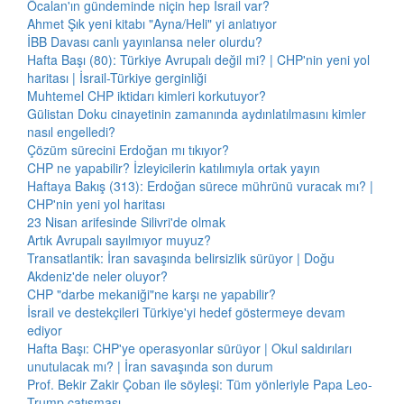
Öcalan'ın gündeminde niçin hep İsrail var?
Ahmet Şık yeni kitabı "Ayna/Heli" yi anlatıyor
İBB Davası canlı yayınlansa neler olurdu?
Hafta Başı (80): Türkiye Avrupalı değil mi? | CHP'nin yeni yol
haritası | İsrail-Türkiye gerginliği
Muhtemel CHP iktidarı kimleri korkutuyor?
Gülistan Doku cinayetinin zamanında aydınlatılmasını kimler
nasıl engelledi?
Çözüm sürecini Erdoğan mı tıkıyor?
CHP ne yapabilir? İzleyicilerin katılımıyla ortak yayın
Haftaya Bakış (313): Erdoğan sürece mührünü vuracak mı? |
CHP'nin yeni yol haritası
23 Nisan arifesinde Silivri'de olmak
Artık Avrupalı sayılmıyor muyuz?
Transatlantik: İran savaşında belirsizlik sürüyor | Doğu
Akdeniz'de neler oluyor?
CHP "darbe mekaniği"ne karşı ne yapabilir?
İsrail ve destekçileri Türkiye'yi hedef göstermeye devam
ediyor
Hafta Başı: CHP'ye operasyonlar sürüyor | Okul saldırıları
unutulacak mı? | İran savaşında son durum
Prof. Bekir Zakir Çoban ile söyleşi: Tüm yönleriyle Papa Leo-
Trump çatışması