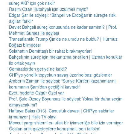
süreç AKP için çok riskli"
Rasim Ozan Kütahyalı için üzülmeli miyiz?
Edgar Şar ile söyleşi: "Bahçeli ve Erdoğan'ın süreçte risk
algıları farklı"
Devlet Bahçeli süreç konusunda ne kadar samimi? | Prof.
Mehmet Gürses ile söyleşi
Transatlantik: Trump Çin'de ne umdu ne buldu? | Hürmüz
Boğazı bilmecesi
Selahattin Demirtaş'ı bir rahat bırakmıyorlar!
Bahçeli'nin süreç için mekanizma önerileri | Uzman konuklar
ile ortak yayın
Cemaatlerden geriye ne kaldı?
CHP'ye yönelik topyekun savaş üzerine bazı gözlemler
Amberin Zaman ile söyleşi: "Suriye Kürtleri kazanımlarını
korumanın Şam'dan geçtiğini kavradı"
Evet, hedefte Özgür Özel var
Prof. Şule Özsoy Boyunsuz ile söyleşi: Yoksa bir daha seçim
olmayacak mı?
Haftaya Bakış (316): Casusluk davası | CHP'ye saldırılar
tırmanıyor | Halk TV olayı
Mevcut yargı sistemi en ufak bir iyimserliğe bile izin vermiyor
Öcalan artık gazetecilere konuşmalı, ben talibim!