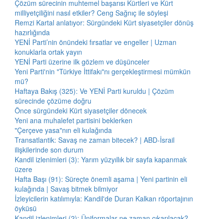
Çözüm sürecinin muhtemel başarısı Kürtleri ve Kürt
milliyetçiliğini nasıl etkiler? Ceng Sağnıç ile söyleşi
Remzi Kartal anlatıyor: Sürgündeki Kürt siyasetçiler dönüş
hazırlığında
YENİ Parti’nin önündeki fırsatlar ve engeller | Uzman
konuklarla ortak yayın
YENİ Parti üzerine ilk gözlem ve düşünceler
Yeni Parti'nin "Türkiye İttifakı"nı gerçekleştirmesi mümkün
mü?
Haftaya Bakış (325): Ve YENİ Parti kuruldu | Çözüm
sürecinde çözüme doğru
Önce sürgündeki Kürt siyasetçiler dönecek
Yeni ana muhalefet partisini beklerken
"Çerçeve yasa"nın eli kulağında
Transatlantik: Savaş ne zaman bitecek? | ABD-İsrail
ilişkilerinde son durum
Kandil izlenimleri (3): Yarım yüzyıllık bir sayfa kapanmak
üzere
Hafta Başı (91): Süreçte önemli aşama | Yeni partinin eli
kulağında | Savaş bitmek bilmiyor
İzleyicilerin katılımıyla: Kandil'de Duran Kalkan röportajının
öyküsü
Kandil izlenimleri (2): Üniformalar ne zaman çıkarılacak?