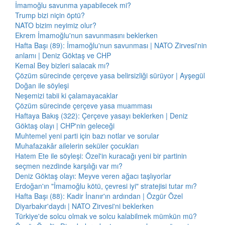
İmamoğlu savunma yapabilecek mi?
Trump bizi niçin öptü?
NATO bizim neyimiz olur?
Ekrem İmamoğlu'nun savunmasını beklerken
Hafta Başı (89): İmamoğlu'nun savunması | NATO Zirvesi'nin
anlamı | Deniz Göktaş ve CHP
Kemal Bey bizleri salacak mı?
Çözüm sürecinde çerçeve yasa belirsizliği sürüyor | Ayşegül
Doğan ile söyleşi
Neşemizi tabii ki çalamayacaklar
Çözüm sürecinde çerçeve yasa muamması
Haftaya Bakış (322): Çerçeve yasayı beklerken | Deniz
Göktaş olayı | CHP'nin geleceği
Muhtemel yeni parti için bazı notlar ve sorular
Muhafazakâr ailelerin seküler çocukları
Hatem Ete ile söyleşi: Özel'in kuracağı yeni bir partinin
seçmen nezdinde karşılığı var mı?
Deniz Göktaş olayı: Meyve veren ağacı taşlıyorlar
Erdoğan'ın "İmamoğlu kötü, çevresi iyi" stratejisi tutar mı?
Hafta Başı (88): Kadir İnanır'ın ardından | Özgür Özel
Diyarbakır'daydı | NATO Zirvesi'ni beklerken
Türkiye'de solcu olmak ve solcu kalabilmek mümkün mü?