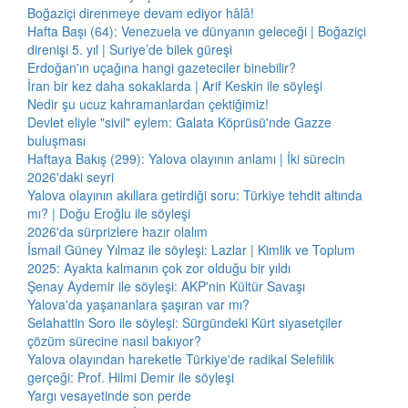
Boğaziçi direnmeye devam ediyor hâlâ!
Hafta Başı (64): Venezuela ve dünyanın geleceği | Boğaziçi
direnişi 5. yıl | Suriye’de bilek güreşi
Erdoğan'ın uçağına hangi gazeteciler binebilir?
İran bir kez daha sokaklarda | Arif Keskin ile söyleşi
Nedir şu ucuz kahramanlardan çektiğimiz!
Devlet eliyle "sivil" eylem: Galata Köprüsü'nde Gazze
buluşması
Haftaya Bakış (299): Yalova olayının anlamı | İki sürecin
2026'daki seyri
Yalova olayının akıllara getirdiği soru: Türkiye tehdit altında
mı? | Doğu Eroğlu ile söyleşi
2026'da sürprizlere hazır olalım
İsmail Güney Yılmaz ile söyleşi: Lazlar | Kimlik ve Toplum
2025: Ayakta kalmanın çok zor olduğu bir yıldı
Şenay Aydemir ile söyleşi: AKP'nin Kültür Savaşı
Yalova'da yaşananlara şaşıran var mı?
Selahattin Soro ile söyleşi: Sürgündeki Kürt siyasetçiler
çözüm sürecine nasıl bakıyor?
Yalova olayından hareketle Türkiye'de radikal Selefilik
gerçeği: Prof. Hilmi Demir ile söyleşi
Yargı vesayetinde son perde