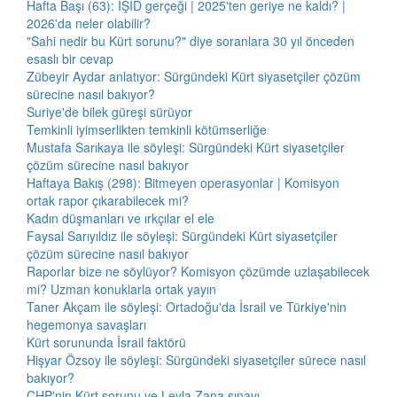
Hafta Başı (63): IŞİD gerçeği | 2025'ten geriye ne kaldı? |
2026'da neler olabilir?
"Sahi nedir bu Kürt sorunu?" diye soranlara 30 yıl önceden
esaslı bir cevap
Zübeyir Aydar anlatıyor: Sürgündeki Kürt siyasetçiler çözüm
sürecine nasıl bakıyor?
Suriye'de bilek güreşi sürüyor
Temkinli iyimserlikten temkinli kötümserliğe
Mustafa Sarıkaya ile söyleşi: Sürgündeki Kürt siyasetçiler
çözüm sürecine nasıl bakıyor
Haftaya Bakış (298): Bitmeyen operasyonlar | Komisyon
ortak rapor çıkarabilecek mi?
Kadın düşmanları ve ırkçılar el ele
Faysal Sarıyıldız ile söyleşi: Sürgündeki Kürt siyasetçiler
çözüm sürecine nasıl bakıyor
Raporlar bize ne söylüyor? Komisyon çözümde uzlaşabilecek
mi? Uzman konuklarla ortak yayın
Taner Akçam ile söyleşi: Ortadoğu'da İsrail ve Türkiye'nin
hegemonya savaşları
Kürt sorununda İsrail faktörü
Hişyar Özsoy ile söyleşi: Sürgündeki siyasetçiler sürece nasıl
bakıyor?
CHP'nin Kürt sorunu ve Leyla Zana sınavı