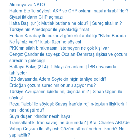
Almanya ve NATO
Hatem Ete ile söyleşi: AKP ve CHP oylarını nasıl artırabilirler?
Siyasi iktidarın CHP açmazı
Hafta Başı (81): Mutlak butlana ne oldu? | Süreç tıkalı mı?
Türkiye'nin Amedspor ile yakaladığı fırsat
Furkan Karabay ile cezaevi günlerini anlattığı "Bizim Burada
Ne İşimiz Var?" kitabı üzerine söyleşi
PKK'nın silah bırakmasını istemeyen ne çok kişi var
Cengiz Çandar ile söyleşi: Öcalan-Demirtaş ilişkisi ve çözüm
sürecinin geleceği
Haftaya Bakış (314): 1 Mayıs'ın anlamı | İBB davasında
tahliyeler
İBB davasında Adem Soytekin niçin tahliye edildi?
Erdoğan çözüm sürecinin önünü açıyor mu?
Türkiye Avrupa'nın içinde mi, dışında mı? | Sinan Ülgen ile
söyleşi
Reza Talebi ile söyleşi: Savaş İran'da rejim-toplum ilişkilerini
nasıl dönüştürdü?
Suya düşen "dindar nesil" hayali
Transatlantik: İran savaşı ne durumda? | Kral Charles ABD'de
Vahap Coşkun ile söyleşi: Çözüm süreci neden tıkandı? Ne
yapılabilir?