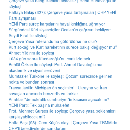
Çerçeve yasa hangi kapıları açacak? | Reha Ruhavioğlu ile
söyleşi
Haftaya Bakış (327): Çerçeve yasa tartışmaları | CHP-YENİ
Parti ayrışması
YENİ Parti süreç karşıtlarını hayal kırıklığına uğratıyor
Sürgündeki Kürt siyasetçiler Öcalan'ın çağrısını bekliyor:
Seydi Fırat ile söyleşi
Çerçeve Yasa referanduma götürülürse ne olur?
Kürt sokağı ve Kürt hareketinin sürece bakışı değişiyor mu? |
Ahmet Yıldırım ile söyleşi
1034 gün sonra Kılıçdaroğlu’nu canlı izlemek
Behlül Özkan ile söyleşi: Prof. Ahmet Davutoğlu'nun
akademik ve siyasi serüveni
Mümtaz'er Türköne ile söyleşi: Çözüm sürecinde gelinen
nokta ve bundan sonrası
Transatlantik: Michigan ön seçimleri | Ukrayna ve İran
savaşları arasında benzerlik ve farklar
Anahtar "demokratik cumhuriyet"in kapısını açacak mı?
YENİ Parti: Tek başına muhalefet
Prof. Mehmet Gürses ile söyleşi: Çerçeve yasa beklentileri
karşılayabilecek mi?
Hafta Başı (93): Cem Küçük olayı | Çerçeve Yasa TBMM'de |
CHP'li belediyelerde son durum