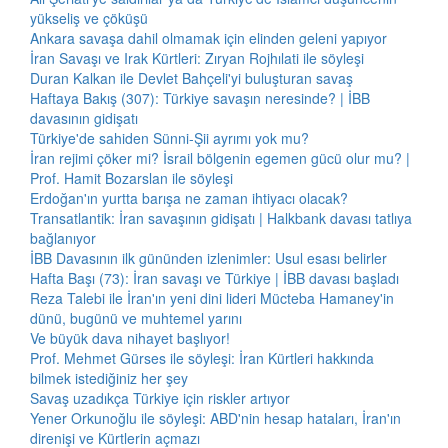
yükseliş ve çöküşü
Ankara savaşa dahil olmamak için elinden geleni yapıyor
İran Savaşı ve Irak Kürtleri: Zıryan Rojhılati ile söyleşi
Duran Kalkan ile Devlet Bahçeli'yi buluşturan savaş
Haftaya Bakış (307): Türkiye savaşın neresinde? | İBB
davasının gidişatı
Türkiye'de sahiden Sünni-Şii ayrımı yok mu?
İran rejimi çöker mi? İsrail bölgenin egemen gücü olur mu? |
Prof. Hamit Bozarslan ile söyleşi
Erdoğan'ın yurtta barışa ne zaman ihtiyacı olacak?
Transatlantik: İran savaşının gidişatı | Halkbank davası tatlıya
bağlanıyor
İBB Davasının ilk gününden izlenimler: Usul esası belirler
Hafta Başı (73): İran savaşı ve Türkiye | İBB davası başladı
Reza Talebi ile İran'ın yeni dini lideri Mücteba Hamaney'in
dünü, bugünü ve muhtemel yarını
Ve büyük dava nihayet başlıyor!
Prof. Mehmet Gürses ile söyleşi: İran Kürtleri hakkında
bilmek istediğiniz her şey
Savaş uzadıkça Türkiye için riskler artıyor
Yener Orkunoğlu ile söyleşi: ABD'nin hesap hataları, İran'ın
direnişi ve Kürtlerin açmazı