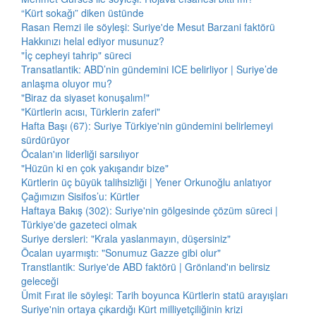
“Kürt sokağı” diken üstünde
Rasan Remzi ile söyleşi: Suriye'de Mesut Barzani faktörü
Hakkınızı helal ediyor musunuz?
"İç cepheyi tahrip" süreci
Transatlantik: ABD’nin gündemini ICE belirliyor | Suriye’de
anlaşma oluyor mu?
"Biraz da siyaset konuşalım!"
"Kürtlerin acısı, Türklerin zaferi"
Hafta Başı (67): Suriye Türkiye'nin gündemini belirlemeyi
sürdürüyor
Öcalan'ın liderliği sarsılıyor
"Hüzün ki en çok yakışandır bize"
Kürtlerin üç büyük talihsizliği | Yener Orkunoğlu anlatıyor
Çağımızın Sisifos’u: Kürtler
Haftaya Bakış (302): Suriye'nin gölgesinde çözüm süreci |
Türkiye'de gazeteci olmak
Suriye dersleri: "Krala yaslanmayın, düşersiniz"
Öcalan uyarmıştı: "Sonumuz Gazze gibi olur"
Transtlantik: Suriye'de ABD faktörü | Grönland'ın belirsiz
geleceği
Ümit Fırat ile söyleşi: Tarih boyunca Kürtlerin statü arayışları
Suriye'nin ortaya çıkardığı Kürt milliyetçiliğinin krizi