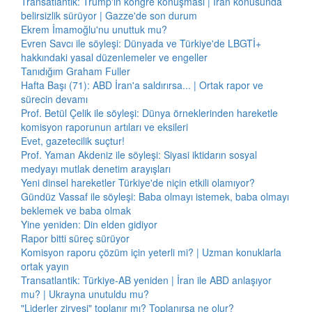
Transatlantik: Trump'ın kongre konuşması | İran konusunda
belirsizlik sürüyor | Gazze'de son durum
Ekrem İmamoğlu'nu unuttuk mu?
Evren Savcı ile söyleşi: Dünyada ve Türkiye'de LBGTİ+
hakkındaki yasal düzenlemeler ve engeller
Tanıdığım Graham Fuller
Hafta Başı (71): ABD İran'a saldırırsa... | Ortak rapor ve
sürecin devamı
Prof. Betül Çelik ile söyleşi: Dünya örneklerinden hareketle
komisyon raporunun artıları ve eksileri
Evet, gazetecilik suçtur!
Prof. Yaman Akdeniz ile söyleşi: Siyasi iktidarın sosyal
medyayı mutlak denetim arayışları
Yeni dinsel hareketler Türkiye'de niçin etkili olamıyor?
Gündüz Vassaf ile söyleşi: Baba olmayı istemek, baba olmayı
beklemek ve baba olmak
Yine yeniden: Din elden gidiyor
Rapor bitti süreç sürüyor
Komisyon raporu çözüm için yeterli mi? | Uzman konuklarla
ortak yayın
Transatlantik: Türkiye-AB yeniden | İran ile ABD anlaşıyor
mu? | Ukrayna unutuldu mu?
"Liderler zirvesi" toplanır mı? Toplanırsa ne olur?