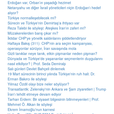
Erdoğan var, Orban’ın yaşadığı hezimet
Netanyahu ve diğer İsrail yöneticileri niçin Erdoğan'ı hedef
alıyor?
Türkiye normalleşebilecek mi?
Sürecin ve Türkiye'nin Demirtaş'a ihtiyacı var
Reza Talebi ile söyleşi: Ateşkes İran'ın zaferi mi?
Müzakerelerden barış çıkar mı?
İktidar CHP'ye yönelik saldırılarını şiddetlendiriyor
Haftaya Bakış (311): CHP'nin ara seçim kampanyası,
operasyonlar sürüyor, İran savaşında mola
Gizli tanıklar neye tanık, etkin pişmanlar neden pişman?
Dünyada ve Türkiye'de yaşananlar seçmenlerin duygularını
nasıl etkiliyor? | Prof. Seda Demiralp
Salı günleri Devlet Bahçeli dinlemek
19 Mart sürecinin birinci yılında Türkiye'nin ruh hali: Dr.
Erman Bakırcı ile söyleşi
Yılmaz Özdil olayı bize neler söylüyor?
Transatlantik: Zelensky'nin Ankara ve Şam ziyaretleri | Trump
İran'ı tehdit etmeye devam ediyor
Tarhan Erdem: Bir siyaset bilgesinin bilinmeyenleri | Prof.
Mehmet Ö. Alkan ile söyleşi
Ekrem İmamoğlu'nun karnesi