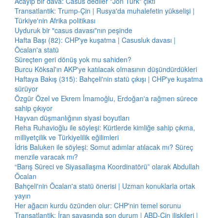
Acayip bir dava: Casus dediler "Jön Türk" çıktı
Transatlantik: Trump-Çin | Rusya'da muhalefetin yükselişi |
Türkiye'nin Afrika politikası
Uyduruk bir "casus davası"nın peşinde
Hafta Başı (82): CHP'ye kuşatma | Casusluk davası |
Öcalan'a statü
Süreçten geri dönüş yok mu sahiden?
Burcu Köksal'ın AKP'ye katılacak olmasının düşündürdükleri
Haftaya Bakış (315): Bahçeli'nin statü çıkışı | CHP'ye kuşatma
sürüyor
Özgür Özel ve Ekrem İmamoğlu, Erdoğan'a rağmen sürece
sahip çıkıyor
Hayvan düşmanlığının siyasi boyutları
Reha Ruhavioğlu ile söyleşi: Kürtlerde kimliğe sahip çıkma,
milliyetçilik ve Türkiyelilik eğilimleri
İdris Baluken ile söyleşi: Somut adımlar atılacak mı? Süreç
menzile varacak mı?
“Barış Süreci ve Siyasallaşma Koordinatörü” olarak Abdullah
Öcalan
Bahçeli'nin Öcalan'a statü önerisi | Uzman konuklarla ortak
yayın
Her ağacın kurdu özünden olur: CHP'nin temel sorunu
Transatlantik: İran savaşında son durum | ABD-Çin ilişkileri |