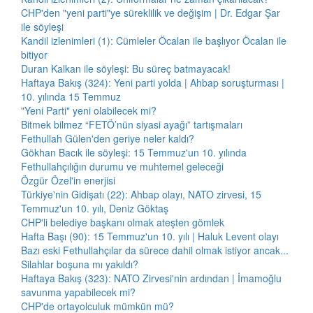
CHP'den "yeni parti"ye süreklilik ve değişim | Dr. Edgar Şar
ile söyleşi
Kandil izlenimleri (1): Cümleler Öcalan ile başlıyor Öcalan ile
bitiyor
Duran Kalkan ile söyleşi: Bu süreç batmayacak!
Haftaya Bakış (324): Yeni parti yolda | Ahbap soruşturması |
10. yılında 15 Temmuz
"Yeni Parti" yeni olabilecek mi?
Bitmek bilmez “FETÖ’nün siyasi ayağı” tartışmaları
Fethullah Gülen'den geriye neler kaldı?
Gökhan Bacık ile söyleşi: 15 Temmuz'un 10. yılında
Fethullahçılığın durumu ve muhtemel geleceği
Özgür Özel'in enerjisi
Türkiye'nin Gidişatı (22): Ahbap olayı, NATO zirvesi, 15
Temmuz'un 10. yılı, Deniz Göktaş
CHP'li belediye başkanı olmak ateşten gömlek
Hafta Başı (90): 15 Temmuz'un 10. yılı | Haluk Levent olayı
Bazı eski Fethullahçılar da sürece dahil olmak istiyor ancak...
Silahlar boşuna mı yakıldı?
Haftaya Bakış (323): NATO Zirvesi'nin ardından | İmamoğlu
savunma yapabilecek mi?
CHP'de ortayolculuk mümkün mü?