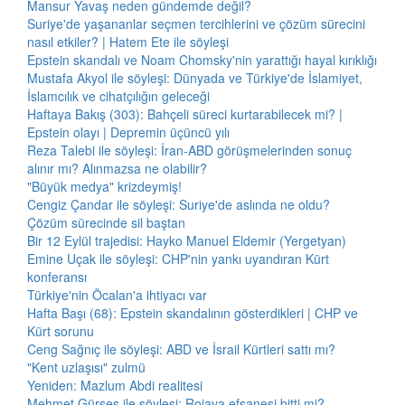
Mansur Yavaş neden gündemde değil?
Suriye'de yaşananlar seçmen tercihlerini ve çözüm sürecini
nasıl etkiler? | Hatem Ete ile söyleşi
Epstein skandalı ve Noam Chomsky'nin yarattığı hayal kırıklığı
Mustafa Akyol ile söyleşi: Dünyada ve Türkiye'de İslamiyet,
İslamcılık ve cihatçılığın geleceği
Haftaya Bakış (303): Bahçeli süreci kurtarabilecek mi? |
Epstein olayı | Depremin üçüncü yılı
Reza Talebi ile söyleşi: İran-ABD görüşmelerinden sonuç
alınır mı? Alınmazsa ne olabilir?
"Büyük medya" krizdeymiş!
Cengiz Çandar ile söyleşi: Suriye'de aslında ne oldu?
Çözüm sürecinde sil baştan
Bir 12 Eylül trajedisi: Hayko Manuel Eldemir (Yergetyan)
Emine Uçak ile söyleşi: CHP'nin yankı uyandıran Kürt
konferansı
Türkiye'nin Öcalan'a ihtiyacı var
Hafta Başı (68): Epstein skandalının gösterdikleri | CHP ve
Kürt sorunu
Ceng Sağnıç ile söyleşi: ABD ve İsrail Kürtleri sattı mı?
"Kent uzlaşısı" zulmü
Yeniden: Mazlum Abdi realitesi
Mehmet Gürses ile söyleşi: Rojava efsanesi bitti mi?