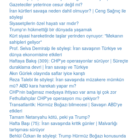
Gazeteciler yeterince cesur değil mi?
İran kürtleri savaşa neden dahil olmuyor? | Ceng Sağnıç ile
söyleşi
Siyasetçilerin özel hayatı var mıdır?
Trump'ın hükmettiği bir dünyada yaşamak
Kürt siyasi hareketinde taşlar yerinden oynuyor: "Mekanın
sahipleri geliyor"
Prof. Selva Demiralp ile söyleşi: İran savaşının Türkiye ve
dünya ekonomisine etkileri
Haftaya Bakış (309): CHP'ye operasyonlar sürüyor | Süreçte
duraklama devri | İran savaşı ve Türkiye
Akın Gürlek olayında saflar iyice karıştı
Reza Talebi ile söyleşi: İran savaşında müzakere mümkün
mü? ABD kara harekatı yapar mı?
CHP'nin bağımsız medyaya ihtiyacı var ama işi çok zor
Fethullahçılar CHP'ye operasyon mu çekiyor?
Transatlantik: Hürmüz Boğazı bilmecesi | Savaşın ABD'ye
etkileri
Tamam Netanyahu kötü, peki ya Trump?
Hafta Başı (75): İran savaşında kritik günler | Malvarlığı
tartışması sürüyor
Behlül Özkan ile söyleşi: Trump Hürmüz Boğazı konusunda