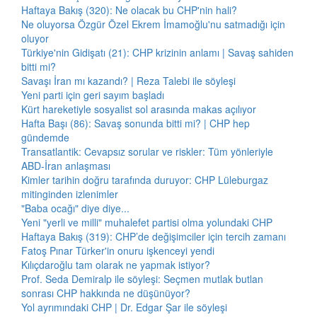
Haftaya Bakış (320): Ne olacak bu CHP'nin hali?
Ne oluyorsa Özgür Özel Ekrem İmamoğlu'nu satmadığı için
oluyor
Türkiye'nin Gidişatı (21): CHP krizinin anlamı | Savaş sahiden
bitti mi?
Savaşı İran mı kazandı? | Reza Talebi ile söyleşi
Yeni parti için geri sayım başladı
Kürt hareketiyle sosyalist sol arasında makas açılıyor
Hafta Başı (86): Savaş sonunda bitti mi? | CHP hep
gündemde
Transatlantik: Cevapsız sorular ve riskler: Tüm yönleriyle
ABD-İran anlaşması
Kimler tarihin doğru tarafında duruyor: CHP Lüleburgaz
mitinginden izlenimler
"Baba ocağı" diye diye...
Yeni "yerli ve milli" muhalefet partisi olma yolundaki CHP
Haftaya Bakış (319): CHP’de değişimciler için tercih zamanı
Fatoş Pınar Türker'in onuru işkenceyi yendi
Kılıçdaroğlu tam olarak ne yapmak istiyor?
Prof. Seda Demiralp ile söyleşi: Seçmen mutlak butlan
sonrası CHP hakkında ne düşünüyor?
Yol ayrımındaki CHP | Dr. Edgar Şar ile söyleşi