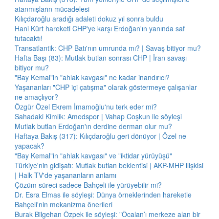
atanmışların mücadelesi
Kılıçdaroğlu aradığı adaleti dokuz yıl sonra buldu
Hani Kürt hareketi CHP'ye karşı Erdoğan'ın yanında saf
tutacaktı!
Transatlantik: CHP Batı'nın umrunda mı? | Savaş bitiyor mu?
Hafta Başı (83): Mutlak butlan sonrası CHP | İran savaşı
bitiyor mu?
"Bay Kemal"in "ahlak kavgası" ne kadar inandırıcı?
Yaşananları "CHP içi çatışma" olarak göstermeye çalışanlar
ne amaçlıyor?
Özgür Özel Ekrem İmamoğlu'nu terk eder mi?
Sahadaki Kimlik: Amedspor | Vahap Coşkun ile söyleşi
Mutlak butlan Erdoğan'ın derdine derman olur mu?
Haftaya Bakış (317): Kılıçdaroğlu geri dönüyor | Özel ne
yapacak?
"Bay Kemal"in "ahlak kavgası" ve "iktidar yürüyüşü"
Türkiye'nin gidişatı: Mutlak butlan beklentisi | AKP-MHP ilişkisi
| Halk TV'de yaşananların anlamı
Çözüm süreci sadece Bahçeli ile yürüyebilir mi?
Dr. Esra Elmas ile söyleşi: Dünya örneklerinden hareketle
Bahçeli'nin mekanizma önerileri
Burak Bilgehan Özpek ile söyleşi: "Öcalan’ı merkeze alan bir