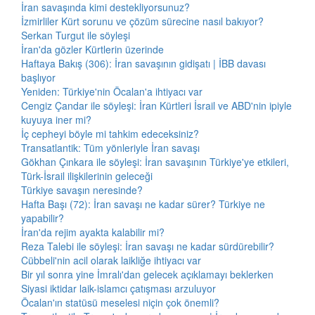
İran savaşında kimi destekliyorsunuz?
İzmirliler Kürt sorunu ve çözüm sürecine nasıl bakıyor?
Serkan Turgut ile söyleşi
İran'da gözler Kürtlerin üzerinde
Haftaya Bakış (306): İran savaşının gidişatı | İBB davası
başlıyor
Yeniden: Türkiye'nin Öcalan'a ihtiyacı var
Cengiz Çandar ile söyleşi: İran Kürtleri İsrail ve ABD'nin ipiyle
kuyuya iner mi?
İç cepheyi böyle mi tahkim edeceksiniz?
Transatlantik: Tüm yönleriyle İran savaşı
Gökhan Çınkara ile söyleşi: İran savaşının Türkiye'ye etkileri,
Türk-İsrail ilişkilerinin geleceği
Türkiye savaşın neresinde?
Hafta Başı (72): İran savaşı ne kadar sürer? Türkiye ne
yapabilir?
İran'da rejim ayakta kalabilir mi?
Reza Talebi ile söyleşi: İran savaşı ne kadar sürdürebilir?
Cübbeli'nin acil olarak laikliğe ihtiyacı var
Bir yıl sonra yine İmralı'dan gelecek açıklamayı beklerken
Siyasi iktidar laik-islamcı çatışması arzuluyor
Öcalan'ın statüsü meselesi niçin çok önemli?