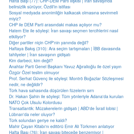
Hafta Başı (77): CHP-DEM Parti ilişkisi | İran savaşında
belirsizlik sürüyor, Özdil'in istifası
Sosyal medyada anonimliğin kalkacak olmasına sevinmeli
miyiz?
CHP ile DEM Parti arasındaki makas açılıyor mu?
Hatem Ete ile söyleşi: İran savaşı seçmen tercihlerini nasıl
etkiliyor?
Diğer partiler niçin CHP'nin yanında değil?
Haftaya Bakış (310): Ara seçim tartışmaları | İBB davasında
tahliyeler | İran savaşının gidişatı
Kim darbeci, kim değil?
Anahtar Parti Genel Başkanı Yavuz Ağıralioğlu ile özel yayın
Özgür Özel teslim olmuyor
Prof. Serhat Güvenç ile söyleşi: Montrö Boğazlar Sözleşmesi
nedir, ne değildir?
Türk hava sahasında düşürülen füzelerin sırrı
Dr. Hakan Şahin ile söyleşi: Tüm yönleriyle Adana'da kurulan
NATO Çok Ulsulu Kolordusu
Transatlantik: Müzakerelerin gidişatı | ABD'de İsrail lobisi |
Lübnan'da neler oluyor?
Türk solundan geriye ne kaldı?
Mahir Çayan Kitabı'nı editörü Emir Ali Türkmen anlatıyor
Hafta Başı (76): İran savaşı biteceğe benzemiyor |