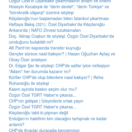
Özgür Özel'in Diyarbakır çıkartmasının anlam ve önemi
Hüseyin Kocabıyık ile "derin devlet", "derin Türkiye" ve
"bürokratik oligarşi" üzerine söyleşi
Kılıçdaroğlu'nun başlamadan biten İstanbul çıkartması
Haftaya Bakış (321): Özel Diyarbakır'da Kılıçdaroğlu
Ankara'da | NATO Zirvesi tutuklamaları
Doç. Vahap Coşkun ile söyleşi: Özgür Özel Diyarbakır'da
umduğunu bulabildi mi?
AK Parti'nin kapısında transfer kuyruğu
Gençler sürece nasıl bakıyor? | Hasan Oğuzhan Aytaç ve
Olcay Özer anlatıyor
Dr. Edgar Şar ile söyleşi: CHP'de saflar iyice netleşiyor
"Adam" her durumda kazanır mı?
Kürtler CHP'de olup bitenlere nasıl bakıyor? | Reha
Ruhavioğlu ile söyleşi
Kasım ayında baskın seçim olur mu?
Özgür Özel TGRT Haber'e çıkarsa...
CHP'nin gidişatı | İzleyicilerle ortak yayın
Özgür Özel TGRT Haber'e çıkarsa...
Kılıçdaroğlu tabii ki pişman değil
Erdoğan'ın halefinin kim olacağını tartışmak ne kadar
anlamlı?
CHP'de ihraçlar duracağa benzemiyor