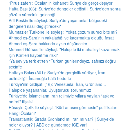
"Pirus zaferi": Öcalan'ın kehaneti Suriye de gerçekleşiyor
Hafta Başı (66): Suriye'de dengeler değişti | Suriye'den sonra
çözüm sürecinin geleceği
Arif Keskin ile söyleşi: Suriye'de yaşananlar bölgedeki
dengeleri nasıl değiştirecek?
Mümtaz'er Türköne ile söyleşi: Yoksa çözüm süreci bitti mi?
Ahmed eş-Şara'nın yakaladığı ve kaçırmakta olduğu fırsat
Ahmed eş-Şara hakkında aykırı düşünceler
Mehmet Gürses ile söyleşi: "Halep'te iki mahalleyi kazanmak
için Kürtleri kaybetme riski"
"Ya sev ya terk et"ten "Furkan günlerindeyiz, safınızı doğru
seçin"e
Haftaya Bakış (301): Suriye'de gerginlik sürüyor, İran
belirsizliği, İmamoğlu hâlâ hedefte
Türkiye'nin Gidişatı (16): Venezuela, İran, Grönland...
Halep'de yaşananlar, Uyuşturucu sorunumuz
Türkiye'de İslamcıların İran rejimiyle yıllara yayılan "aşk ve
nefret" ilişkisi
Hüseyin Çelik ile söyleşi: "Kürt anasını görmesin" politikaları
Hangi Öcalan?
Transatlantik: Sırada Grönland mı İran mı var? | Suriye'de
neler oluyor? | ABD'de gündemde ICE var!