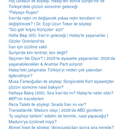
Roj Girasun ile söyleşi: Halep'ten sonra Suriye'nin ve
Türkiye'deki çözüm sürecinin geleceği
"Palyaço Ruşen"
İran'da rejim mi değişecek yoksa rejim kendisini mi
değiştirecek? | Dr. Ezgi Uzun Teker ile söyleşi
"Sizi gidi 'kripto Kürtçüler' sizi!"
Hafta Başı (65): İran'ın geleceği | Halep'te yaşananlar |
Gözler Grönland'da
İran için üzülme vakti
Suriye'de kim terörist, kim değil?
Seçmen Ne Diyor? | 2025'te siyasette yaşananlar, 2026'da
yaşanabilecekler & Anahtar Parti sürprizi
Halep'teki çatışmalar Türkiye'yi neden çok yakından
ilgilendiriyor?
Musa Farisoğulları ile söyleşi: Sürgündeki Kürt siyasetçiler
çözüm sürecine nasıl bakıyor?
Haftaya Bakış (300): Sıra İran'da mı? Halep'te neler oldu?
AKP'nin transferleri
Reza Talebi ile söyleşi: Sırada İran mı var?
Transatlantik: Maduro olayı | 2026'da ABD gündemi
"İç cepheyi tahkim" edelim de kiminle, nasıl yapacağız?
Maduro'ya üzülmeli miyiz?
Ahmet İnsel ile söyleşi: Venezuela'dan sonra sıra nerede?