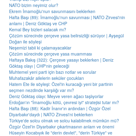
NATO bizim neyimiz olur?
Ekrem İmamoğlu'nun savunmasını beklerken
Hafta Başı (89): İmamoğlu'nun savunması | NATO Zirvesi'nin
anlamı | Deniz Göktaş ve CHP
Kemal Bey bizleri salacak mı?
Çözüm sürecinde çerçeve yasa belirsizliği sürüyor | Ayşegül
Doğan ile söyleşi
Neşemizi tabii ki çalamayacaklar
Çözüm sürecinde çerçeve yasa muamması
Haftaya Bakış (322): Çerçeve yasayı beklerken | Deniz
Göktaş olayı | CHP'nin geleceği
Muhtemel yeni parti için bazı notlar ve sorular
Muhafazakâr ailelerin seküler çocukları
Hatem Ete ile söyleşi: Özel'in kuracağı yeni bir partinin
seçmen nezdinde karşılığı var mı?
Deniz Göktaş olayı: Meyve veren ağacı taşlıyorlar
Erdoğan'ın "İmamoğlu kötü, çevresi iyi" stratejisi tutar mı?
Hafta Başı (88): Kadir İnanır'ın ardından | Özgür Özel
Diyarbakır'daydı | NATO Zirvesi'ni beklerken
Türkiye'de solcu olmak ve solcu kalabilmek mümkün mü?
Özgür Özel'in Diyarbakır çıkartmasının anlam ve önemi
Hüseyin Kocabıyık ile "derin devlet", "derin Türkiye" ve