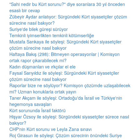
"Sahi nedir bu Kürt sorunu?" diye soranlara 30 yıl önceden
esaslı bir cevap
Zübeyir Aydar anlatıyor: Sürgündeki Kürt siyasetçiler çözüm
sürecine nasıl bakıyor?
Suriye'de bilek güreşi sürüyor
Temkinli iyimserlikten temkinli kötümserliğe
Mustafa Sarıkaya ile söyleşi: Sürgündeki Kürt siyasetçiler
çözüm sürecine nasıl bakıyor
Haftaya Bakış (298): Bitmeyen operasyonlar | Komisyon
ortak rapor çıkarabilecek mi?
Kadın düşmanları ve ırkçılar el ele
Faysal Sarıyıldız ile söyleşi: Sürgündeki Kürt siyasetçiler
çözüm sürecine nasıl bakıyor
Raporlar bize ne söylüyor? Komisyon çözümde uzlaşabilecek
mi? Uzman konuklarla ortak yayın
Taner Akçam ile söyleşi: Ortadoğu'da İsrail ve Türkiye'nin
hegemonya savaşları
Kürt sorununda İsrail faktörü
Hişyar Özsoy ile söyleşi: Sürgündeki siyasetçiler sürece nasıl
bakıyor?
CHP'nin Kürt sorunu ve Leyla Zana sınavı
Roj Girasun ile söyleşi: Çözüm sürecinin önündeki Suriye