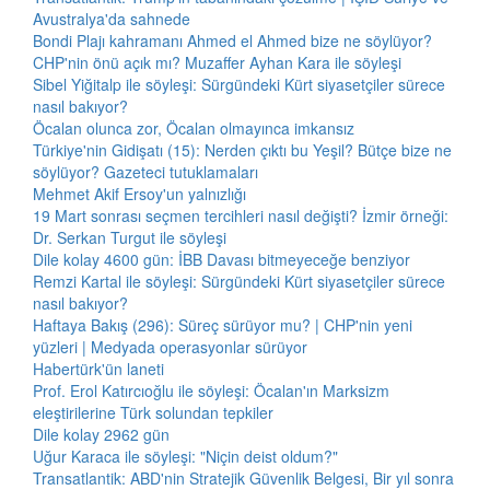
Avustralya'da sahnede
Bondi Plajı kahramanı Ahmed el Ahmed bize ne söylüyor?
CHP'nin önü açık mı? Muzaffer Ayhan Kara ile söyleşi
Sibel Yiğitalp ile söyleşi: Sürgündeki Kürt siyasetçiler sürece
nasıl bakıyor?
Öcalan olunca zor, Öcalan olmayınca imkansız
Türkiye'nin Gidişatı (15): Nerden çıktı bu Yeşil? Bütçe bize ne
söylüyor? Gazeteci tutuklamaları
Mehmet Akif Ersoy'un yalnızlığı
19 Mart sonrası seçmen tercihleri nasıl değişti? İzmir örneği:
Dr. Serkan Turgut ile söyleşi
Dile kolay 4600 gün: İBB Davası bitmeyeceğe benziyor
Remzi Kartal ile söyleşi: Sürgündeki Kürt siyasetçiler sürece
nasıl bakıyor?
Haftaya Bakış (296): Süreç sürüyor mu? | CHP'nin yeni
yüzleri | Medyada operasyonlar sürüyor
Habertürk'ün laneti
Prof. Erol Katırcıoğlu ile söyleşi: Öcalan'ın Marksizm
eleştirilerine Türk solundan tepkiler
Dile kolay 2962 gün
Uğur Karaca ile söyleşi: "Niçin deist oldum?"
Transatlantik: ABD'nin Stratejik Güvenlik Belgesi, Bir yıl sonra