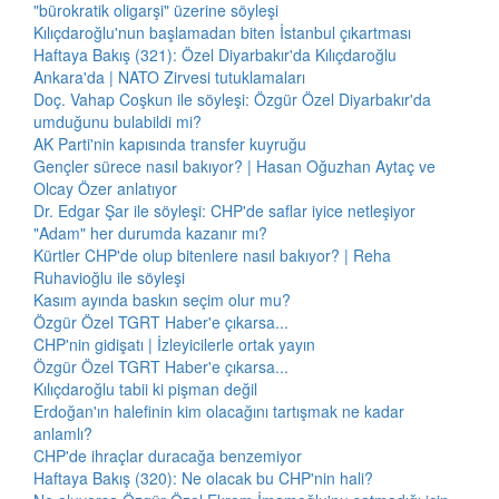
"bürokratik oligarşi" üzerine söyleşi
Kılıçdaroğlu'nun başlamadan biten İstanbul çıkartması
Haftaya Bakış (321): Özel Diyarbakır'da Kılıçdaroğlu
Ankara'da | NATO Zirvesi tutuklamaları
Doç. Vahap Coşkun ile söyleşi: Özgür Özel Diyarbakır'da
umduğunu bulabildi mi?
AK Parti'nin kapısında transfer kuyruğu
Gençler sürece nasıl bakıyor? | Hasan Oğuzhan Aytaç ve
Olcay Özer anlatıyor
Dr. Edgar Şar ile söyleşi: CHP'de saflar iyice netleşiyor
"Adam" her durumda kazanır mı?
Kürtler CHP'de olup bitenlere nasıl bakıyor? | Reha
Ruhavioğlu ile söyleşi
Kasım ayında baskın seçim olur mu?
Özgür Özel TGRT Haber'e çıkarsa...
CHP'nin gidişatı | İzleyicilerle ortak yayın
Özgür Özel TGRT Haber'e çıkarsa...
Kılıçdaroğlu tabii ki pişman değil
Erdoğan'ın halefinin kim olacağını tartışmak ne kadar
anlamlı?
CHP'de ihraçlar duracağa benzemiyor
Haftaya Bakış (320): Ne olacak bu CHP'nin hali?