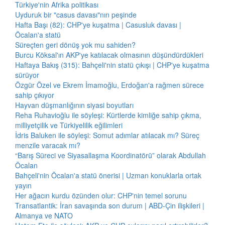
Türkiye'nin Afrika politikası
Uyduruk bir "casus davası"nın peşinde
Hafta Başı (82): CHP'ye kuşatma | Casusluk davası |
Öcalan'a statü
Süreçten geri dönüş yok mu sahiden?
Burcu Köksal'ın AKP'ye katılacak olmasının düşündürdükleri
Haftaya Bakış (315): Bahçeli'nin statü çıkışı | CHP'ye kuşatma
sürüyor
Özgür Özel ve Ekrem İmamoğlu, Erdoğan'a rağmen sürece
sahip çıkıyor
Hayvan düşmanlığının siyasi boyutları
Reha Ruhavioğlu ile söyleşi: Kürtlerde kimliğe sahip çıkma,
milliyetçilik ve Türkiyelilik eğilimleri
İdris Baluken ile söyleşi: Somut adımlar atılacak mı? Süreç
menzile varacak mı?
“Barış Süreci ve Siyasallaşma Koordinatörü” olarak Abdullah
Öcalan
Bahçeli'nin Öcalan'a statü önerisi | Uzman konuklarla ortak
yayın
Her ağacın kurdu özünden olur: CHP'nin temel sorunu
Transatlantik: İran savaşında son durum | ABD-Çin ilişkileri |
Almanya ve NATO