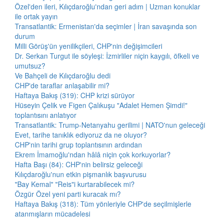
Özel'den ileri, Kılıçdaroğlu'ndan geri adım | Uzman konuklar
ile ortak yayın
Transatlantik: Ermenistan'da seçimler | İran savaşında son
durum
Milli Görüş'ün yenilikçileri, CHP'nin değişimcileri
Dr. Serkan Turgut ile söyleşi: İzmirliler niçin kaygılı, öfkeli ve
umutsuz?
Ve Bahçeli de Kılıçdaroğlu dedi
CHP'de taraflar anlaşabilir mi?
Haftaya Bakış (319): CHP krizi sürüyor
Hüseyin Çelik ve Figen Çalıkuşu "Adalet Hemen Şimdi!"
toplantısını anlatıyor
Transatlantik: Trump-Netanyahu gerilimi | NATO'nun geleceği
Evet, tarihe tanıklık ediyoruz da ne oluyor?
CHP'nin tarihi grup toplantısının ardından
Ekrem İmamoğlu'ndan hâlâ niçin çok korkuyorlar?
Hafta Başı (84): CHP'nin belirsiz geleceği
Kılıçdaroğlu'nun etkin pişmanlık başvurusu
"Bay Kemal" "Reis"i kurtarabilecek mi?
Özgür Özel yeni parti kuracak mı?
Haftaya Bakış (318): Tüm yönleriyle CHP'de seçilmişlerle
atanmışların mücadelesi