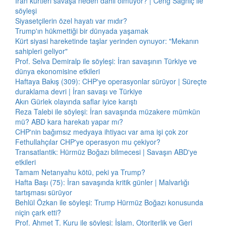
İran kürtleri savaşa neden dahil olmuyor? | Ceng Sağnıç ile
söyleşi
Siyasetçilerin özel hayatı var mıdır?
Trump'ın hükmettiği bir dünyada yaşamak
Kürt siyasi hareketinde taşlar yerinden oynuyor: "Mekanın
sahipleri geliyor"
Prof. Selva Demiralp ile söyleşi: İran savaşının Türkiye ve
dünya ekonomisine etkileri
Haftaya Bakış (309): CHP'ye operasyonlar sürüyor | Süreçte
duraklama devri | İran savaşı ve Türkiye
Akın Gürlek olayında saflar iyice karıştı
Reza Talebi ile söyleşi: İran savaşında müzakere mümkün
mü? ABD kara harekatı yapar mı?
CHP'nin bağımsız medyaya ihtiyacı var ama işi çok zor
Fethullahçılar CHP'ye operasyon mu çekiyor?
Transatlantik: Hürmüz Boğazı bilmecesi | Savaşın ABD'ye
etkileri
Tamam Netanyahu kötü, peki ya Trump?
Hafta Başı (75): İran savaşında kritik günler | Malvarlığı
tartışması sürüyor
Behlül Özkan ile söyleşi: Trump Hürmüz Boğazı konusunda
niçin çark etti?
Prof. Ahmet T. Kuru ile söyleşi: İslam, Otoriterlik ve Geri