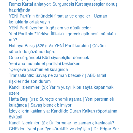
Remzi Kartal anlatıyor: Sürgündeki Kürt siyasetçiler dönüş
hazırlığında
YENİ Parti’nin önündeki fırsatlar ve engeller | Uzman
konuklarla ortak yayın
YENİ Parti üzerine ilk gözlem ve düşünceler
Yeni Parti'nin "Türkiye İttifakı"nı gerçekleştirmesi mümkün
mü?
Haftaya Bakış (325): Ve YENİ Parti kuruldu | Çözüm
sürecinde çözüme doğru
Önce sürgündeki Kürt siyasetçiler dönecek
Yeni ana muhalefet partisini beklerken
"Çerçeve yasa"nın eli kulağında
Transatlantik: Savaş ne zaman bitecek? | ABD-İsrail
ilişkilerinde son durum
Kandil izlenimleri (3): Yarım yüzyıllık bir sayfa kapanmak
üzere
Hafta Başı (91): Süreçte önemli aşama | Yeni partinin eli
kulağında | Savaş bitmek bilmiyor
İzleyicilerin katılımıyla: Kandil'de Duran Kalkan röportajının
öyküsü
Kandil izlenimleri (2): Üniformalar ne zaman çıkarılacak?
CHP'den "yeni parti"ye süreklilik ve değişim | Dr. Edgar Şar