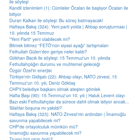
ile söyleşi
Kandil izlenimleri (1): Cümleler Öcalan ile başlıyor Öcalan ile
bitiyor
Duran Kalkan ile söyleşi: Bu süreç batmayacak!
Haftaya Bakış (324): Yeni parti yolda | Ahbap soruşturması |
10. yılında 15 Temmuz
"Yeni Parti" yeni olabilecek mi?
Bitmek bilmez “FETÖ’nün siyasi ayağı” tartışmaları
Fethullah Gülen'den geriye neler kaldı?
Gökhan Bacık ile söyleşi: 15 Temmuz'un 10. yılında
Fethullahçılığın durumu ve muhtemel geleceği
Özgür Özel'in enerjisi
Türkiye'nin Gidişatı (22): Ahbap olayı, NATO zirvesi, 15
Temmuz'un 10. yılı, Deniz Göktaş
CHP'li belediye başkanı olmak ateşten gömlek
Hafta Başı (90): 15 Temmuz'un 10. yılı | Haluk Levent olayı
Bazı eski Fethullahçılar da sürece dahil olmak istiyor ancak...
Silahlar boşuna mı yakıldı?
Haftaya Bakış (323): NATO Zirvesi'nin ardından | İmamoğlu
savunma yapabilecek mi?
CHP'de ortayolculuk mümkün mü?
İmamoğlu savunma yapabilecek mi?
Trump bizi niçin öptü?