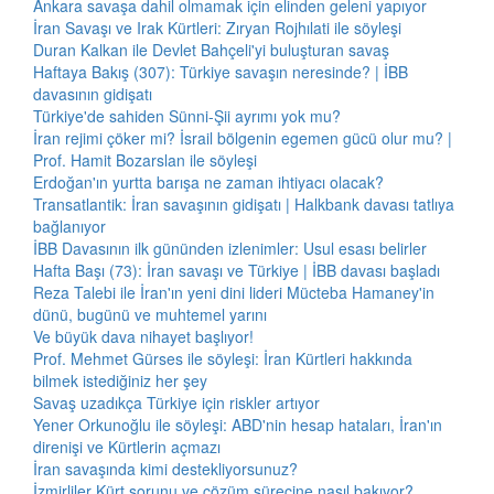
Ankara savaşa dahil olmamak için elinden geleni yapıyor
İran Savaşı ve Irak Kürtleri: Zıryan Rojhılati ile söyleşi
Duran Kalkan ile Devlet Bahçeli'yi buluşturan savaş
Haftaya Bakış (307): Türkiye savaşın neresinde? | İBB
davasının gidişatı
Türkiye'de sahiden Sünni-Şii ayrımı yok mu?
İran rejimi çöker mi? İsrail bölgenin egemen gücü olur mu? |
Prof. Hamit Bozarslan ile söyleşi
Erdoğan'ın yurtta barışa ne zaman ihtiyacı olacak?
Transatlantik: İran savaşının gidişatı | Halkbank davası tatlıya
bağlanıyor
İBB Davasının ilk gününden izlenimler: Usul esası belirler
Hafta Başı (73): İran savaşı ve Türkiye | İBB davası başladı
Reza Talebi ile İran'ın yeni dini lideri Mücteba Hamaney'in
dünü, bugünü ve muhtemel yarını
Ve büyük dava nihayet başlıyor!
Prof. Mehmet Gürses ile söyleşi: İran Kürtleri hakkında
bilmek istediğiniz her şey
Savaş uzadıkça Türkiye için riskler artıyor
Yener Orkunoğlu ile söyleşi: ABD'nin hesap hataları, İran'ın
direnişi ve Kürtlerin açmazı
İran savaşında kimi destekliyorsunuz?
İzmirliler Kürt sorunu ve çözüm sürecine nasıl bakıyor?