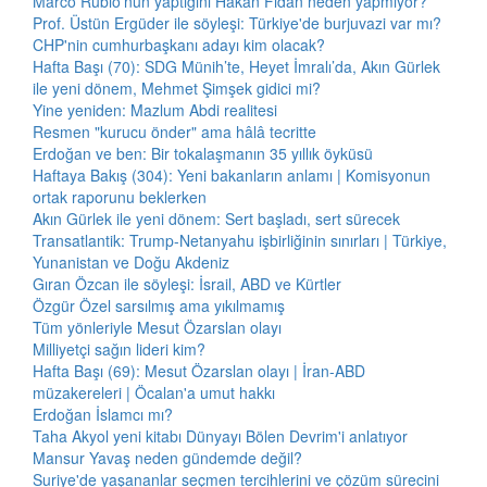
Marco Rubio'nun yaptığını Hakan Fidan neden yapmıyor?
Prof. Üstün Ergüder ile söyleşi: Türkiye'de burjuvazi var mı?
CHP'nin cumhurbaşkanı adayı kim olacak?
Hafta Başı (70): SDG Münih’te, Heyet İmralı’da, Akın Gürlek
ile yeni dönem, Mehmet Şimşek gidici mi?
Yine yeniden: Mazlum Abdi realitesi
Resmen "kurucu önder" ama hâlâ tecritte
Erdoğan ve ben: Bir tokalaşmanın 35 yıllık öyküsü
Haftaya Bakış (304): Yeni bakanların anlamı | Komisyonun
ortak raporunu beklerken
Akın Gürlek ile yeni dönem: Sert başladı, sert sürecek
Transatlantik: Trump-Netanyahu işbirliğinin sınırları | Türkiye,
Yunanistan ve Doğu Akdeniz
Gıran Özcan ile söyleşi: İsrail, ABD ve Kürtler
Özgür Özel sarsılmış ama yıkılmamış
Tüm yönleriyle Mesut Özarslan olayı
Milliyetçi sağın lideri kim?
Hafta Başı (69): Mesut Özarslan olayı | İran-ABD
müzakereleri | Öcalan'a umut hakkı
Erdoğan İslamcı mı?
Taha Akyol yeni kitabı Dünyayı Bölen Devrim'i anlatıyor
Mansur Yavaş neden gündemde değil?
Suriye'de yaşananlar seçmen tercihlerini ve çözüm sürecini