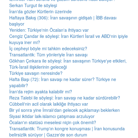
Serkan Turgut ile söyleşi
İran'da gözler Kürtlerin üzerinde
Haftaya Bakış (306): İran savaşının gidişatı | İBB davası
başlıyor
Yeniden: Türkiye'nin Öcalan'a ihtiyacı var
Cengiz Çandar ile söyleşi: İran Kürtleri İsrail ve ABD'nin ipiyle
kuyuya iner mi?
İç cepheyi böyle mi tahkim edeceksiniz?
Transatlantik: Tüm yönleriyle İran savaşı
Gökhan Çınkara ile söyleşi: İran savaşının Türkiye'ye etkileri,
Türk-İsrail ilişkilerinin geleceği
Türkiye savaşın neresinde?
Hafta Başı (72): İran savaşı ne kadar sürer? Türkiye ne
yapabilir?
İran'da rejim ayakta kalabilir mi?
Reza Talebi ile söyleşi: İran savaşı ne kadar sürdürebilir?
Cübbeli'nin acil olarak laikliğe ihtiyacı var
Bir yıl sonra yine İmralı'dan gelecek açıklamayı beklerken
Siyasi iktidar laik-islamcı çatışması arzuluyor
Öcalan'ın statüsü meselesi niçin çok önemli?
Transatlantik: Trump'ın kongre konuşması | İran konusunda
belirsizlik sürüyor | Gazze'de son durum