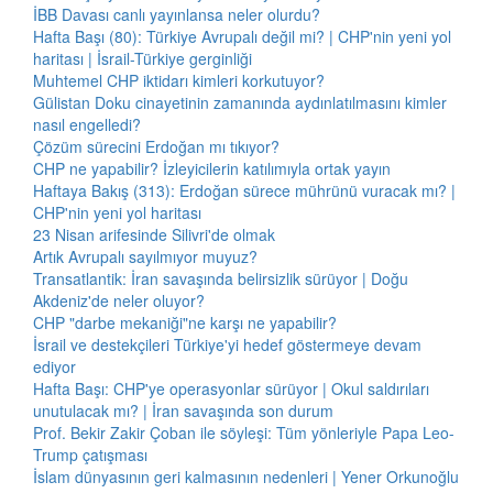
İBB Davası canlı yayınlansa neler olurdu?
Hafta Başı (80): Türkiye Avrupalı değil mi? | CHP'nin yeni yol
haritası | İsrail-Türkiye gerginliği
Muhtemel CHP iktidarı kimleri korkutuyor?
Gülistan Doku cinayetinin zamanında aydınlatılmasını kimler
nasıl engelledi?
Çözüm sürecini Erdoğan mı tıkıyor?
CHP ne yapabilir? İzleyicilerin katılımıyla ortak yayın
Haftaya Bakış (313): Erdoğan sürece mührünü vuracak mı? |
CHP'nin yeni yol haritası
23 Nisan arifesinde Silivri'de olmak
Artık Avrupalı sayılmıyor muyuz?
Transatlantik: İran savaşında belirsizlik sürüyor | Doğu
Akdeniz'de neler oluyor?
CHP "darbe mekaniği"ne karşı ne yapabilir?
İsrail ve destekçileri Türkiye'yi hedef göstermeye devam
ediyor
Hafta Başı: CHP'ye operasyonlar sürüyor | Okul saldırıları
unutulacak mı? | İran savaşında son durum
Prof. Bekir Zakir Çoban ile söyleşi: Tüm yönleriyle Papa Leo-
Trump çatışması
İslam dünyasının geri kalmasının nedenleri | Yener Orkunoğlu