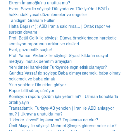
Ekrem İmamoğlu'nu unuttuk mu?
Evren Savcı ile söyleşi: Dünyada ve Türkiye'de LBGTİ+
hakkındaki yasal düzenlemeler ve engeller
Tanıdığım Graham Fuller
Hafta Başı (71): ABD İran'a saldırırsa... | Ortak rapor ve
sürecin devamı
Prof. Betül Çelik ile söyleşi: Dünya örneklerinden hareketle
komisyon raporunun artıları ve eksileri
Evet, gazetecilik suçtur!
Prof. Yaman Akdeniz ile söyleşi: Siyasi iktidarın sosyal
medyayı mutlak denetim arayışları
Yeni dinsel hareketler Türkiye'de niçin etkili olamıyor?
Gündüz Vassaf ile söyleşi: Baba olmayı istemek, baba olmayı
beklemek ve baba olmak
Yine yeniden: Din elden gidiyor
Rapor bitti süreç sürüyor
Komisyon raporu çözüm için yeterli mi? | Uzman konuklarla
ortak yayın
Transatlantik: Türkiye-AB yeniden | İran ile ABD anlaşıyor
mu? | Ukrayna unutuldu mu?
"Liderler zirvesi" toplanır mı? Toplanırsa ne olur?
Ümit Akçay ile söyleşi: Mehmet Şimşek giderse neler olur?