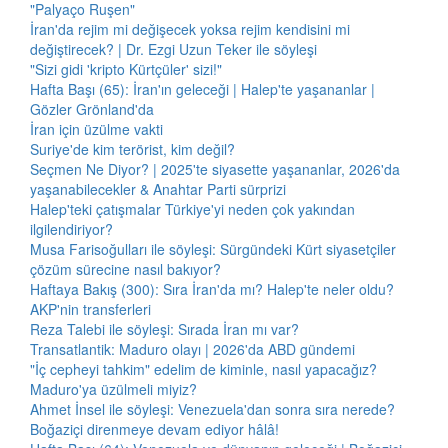
"Palyaço Ruşen"
İran'da rejim mi değişecek yoksa rejim kendisini mi
değiştirecek? | Dr. Ezgi Uzun Teker ile söyleşi
"Sizi gidi 'kripto Kürtçüler' sizi!"
Hafta Başı (65): İran'ın geleceği | Halep'te yaşananlar |
Gözler Grönland'da
İran için üzülme vakti
Suriye'de kim terörist, kim değil?
Seçmen Ne Diyor? | 2025'te siyasette yaşananlar, 2026'da
yaşanabilecekler & Anahtar Parti sürprizi
Halep'teki çatışmalar Türkiye'yi neden çok yakından
ilgilendiriyor?
Musa Farisoğulları ile söyleşi: Sürgündeki Kürt siyasetçiler
çözüm sürecine nasıl bakıyor?
Haftaya Bakış (300): Sıra İran'da mı? Halep'te neler oldu?
AKP'nin transferleri
Reza Talebi ile söyleşi: Sırada İran mı var?
Transatlantik: Maduro olayı | 2026'da ABD gündemi
"İç cepheyi tahkim" edelim de kiminle, nasıl yapacağız?
Maduro'ya üzülmeli miyiz?
Ahmet İnsel ile söyleşi: Venezuela'dan sonra sıra nerede?
Boğaziçi direnmeye devam ediyor hâlâ!