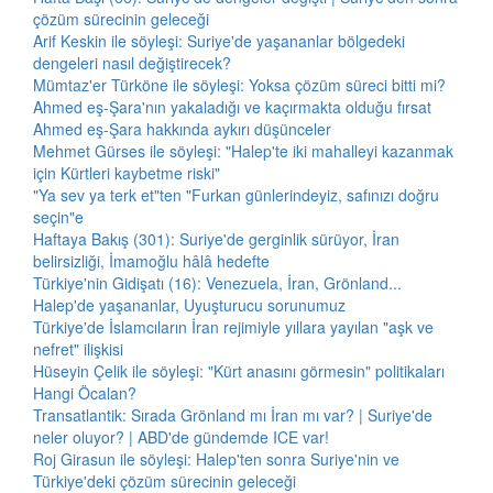
çözüm sürecinin geleceği
Arif Keskin ile söyleşi: Suriye'de yaşananlar bölgedeki
dengeleri nasıl değiştirecek?
Mümtaz'er Türköne ile söyleşi: Yoksa çözüm süreci bitti mi?
Ahmed eş-Şara'nın yakaladığı ve kaçırmakta olduğu fırsat
Ahmed eş-Şara hakkında aykırı düşünceler
Mehmet Gürses ile söyleşi: "Halep'te iki mahalleyi kazanmak
için Kürtleri kaybetme riski"
"Ya sev ya terk et"ten "Furkan günlerindeyiz, safınızı doğru
seçin"e
Haftaya Bakış (301): Suriye'de gerginlik sürüyor, İran
belirsizliği, İmamoğlu hâlâ hedefte
Türkiye'nin Gidişatı (16): Venezuela, İran, Grönland...
Halep'de yaşananlar, Uyuşturucu sorunumuz
Türkiye'de İslamcıların İran rejimiyle yıllara yayılan "aşk ve
nefret" ilişkisi
Hüseyin Çelik ile söyleşi: "Kürt anasını görmesin" politikaları
Hangi Öcalan?
Transatlantik: Sırada Grönland mı İran mı var? | Suriye'de
neler oluyor? | ABD'de gündemde ICE var!
Roj Girasun ile söyleşi: Halep'ten sonra Suriye'nin ve
Türkiye'deki çözüm sürecinin geleceği