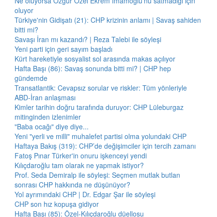
Ne oluyorsa Özgür Özel Ekrem İmamoğlu'nu satmadığı için
oluyor
Türkiye'nin Gidişatı (21): CHP krizinin anlamı | Savaş sahiden
bitti mi?
Savaşı İran mı kazandı? | Reza Talebi ile söyleşi
Yeni parti için geri sayım başladı
Kürt hareketiyle sosyalist sol arasında makas açılıyor
Hafta Başı (86): Savaş sonunda bitti mi? | CHP hep
gündemde
Transatlantik: Cevapsız sorular ve riskler: Tüm yönleriyle
ABD-İran anlaşması
Kimler tarihin doğru tarafında duruyor: CHP Lüleburgaz
mitinginden izlenimler
"Baba ocağı" diye diye...
Yeni "yerli ve milli" muhalefet partisi olma yolundaki CHP
Haftaya Bakış (319): CHP’de değişimciler için tercih zamanı
Fatoş Pınar Türker'in onuru işkenceyi yendi
Kılıçdaroğlu tam olarak ne yapmak istiyor?
Prof. Seda Demiralp ile söyleşi: Seçmen mutlak butlan
sonrası CHP hakkında ne düşünüyor?
Yol ayrımındaki CHP | Dr. Edgar Şar ile söyleşi
CHP son hız kopuşa gidiyor
Hafta Başı (85): Özel-Kılıçdaroğlu düellosu