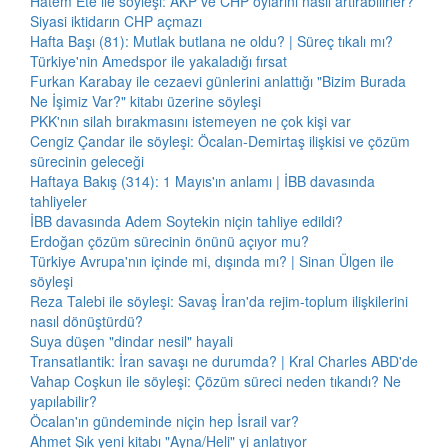
Hatem Ete ile söyleşi: AKP ve CHP oylarını nasıl artırabilirler?
Siyasi iktidarın CHP açmazı
Hafta Başı (81): Mutlak butlana ne oldu? | Süreç tıkalı mı?
Türkiye'nin Amedspor ile yakaladığı fırsat
Furkan Karabay ile cezaevi günlerini anlattığı "Bizim Burada
Ne İşimiz Var?" kitabı üzerine söyleşi
PKK'nın silah bırakmasını istemeyen ne çok kişi var
Cengiz Çandar ile söyleşi: Öcalan-Demirtaş ilişkisi ve çözüm
sürecinin geleceği
Haftaya Bakış (314): 1 Mayıs'ın anlamı | İBB davasında
tahliyeler
İBB davasında Adem Soytekin niçin tahliye edildi?
Erdoğan çözüm sürecinin önünü açıyor mu?
Türkiye Avrupa'nın içinde mi, dışında mı? | Sinan Ülgen ile
söyleşi
Reza Talebi ile söyleşi: Savaş İran'da rejim-toplum ilişkilerini
nasıl dönüştürdü?
Suya düşen "dindar nesil" hayali
Transatlantik: İran savaşı ne durumda? | Kral Charles ABD'de
Vahap Coşkun ile söyleşi: Çözüm süreci neden tıkandı? Ne
yapılabilir?
Öcalan'ın gündeminde niçin hep İsrail var?
Ahmet Şık yeni kitabı "Ayna/Heli" yi anlatıyor