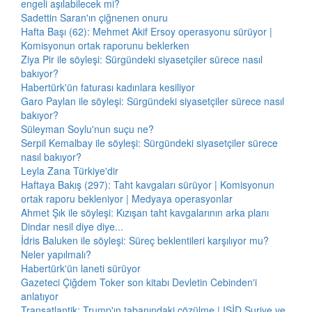
engeli aşılabilecek mi?
Sadettin Saran'ın çiğnenen onuru
Hafta Başı (62): Mehmet Akif Ersoy operasyonu sürüyor |
Komisyonun ortak raporunu beklerken
Ziya Pir ile söyleşi: Sürgündeki siyasetçiler sürece nasıl
bakıyor?
Habertürk'ün faturası kadınlara kesiliyor
Garo Paylan ile söyleşi: Sürgündeki siyasetçiler sürece nasıl
bakıyor?
Süleyman Soylu'nun suçu ne?
Serpil Kemalbay ile söyleşi: Sürgündeki siyasetçiler sürece
nasıl bakıyor?
Leyla Zana Türkiye'dir
Haftaya Bakış (297): Taht kavgaları sürüyor | Komisyonun
ortak raporu bekleniyor | Medyaya operasyonlar
Ahmet Şık ile söyleşi: Kızışan taht kavgalarının arka planı
Dindar nesil diye diye...
İdris Baluken ile söyleşi: Süreç beklentileri karşılıyor mu?
Neler yapılmalı?
Habertürk'ün laneti sürüyor
Gazeteci Çiğdem Toker son kitabı Devletin Cebinden'i
anlatıyor
Transatlantik: Trump'ın tabanındaki çözülme | IŞİD Suriye ve