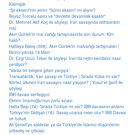
Kalmışlık
"Şii ekseni"nin yerini "Sünni ekseni" mi alıyor?
Beyaz Toroslu savcı ve "devlette devamlılık esastır"
Dr. Mehmet Akif Koç ile söyleşi: İran savaşında istihbaratın
rolü
Akın Gürlek'in mal varlığı tartışmasında son durum: Kim
haklı?
Haftaya Bakış (308): Akın Gürlek'in malvarlığı tartışmaları |
Birinci yılında 19 Mart
Dr. Ezgi Uzun Teker ile söyleşi: İran'da rejim kendisini nasıl
yeniliyor?
"Varsa bir belgesi gitsin yargıya"
Transatlantik: İran savaşı ve Türkiye | Sırada Küba mı var?
Körfez ülkeleri İran savaşını nasıl yaşıyor? | Yusuf el Şerif ile
söyleşi
İBB davası sertleşiyor
Ekrem İmamoğlu'nun zorlu sınavı
Hafta Başı (74): Sırada Türkiye mi var? İBB davasının anlamı
Türkiye'nin Gidişatı (18): Savaş uzarsa neler olur? İBB Davası
ve hukuk
Ali Şeriati'ye saldırılar ya da Türkiye'de İslamcı düşüncenin
yükseliş ve çöküşü