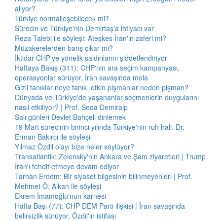
alıyor?
Türkiye normalleşebilecek mi?
Sürecin ve Türkiye'nin Demirtaş'a ihtiyacı var
Reza Talebi ile söyleşi: Ateşkes İran'ın zaferi mi?
Müzakerelerden barış çıkar mı?
İktidar CHP'ye yönelik saldırılarını şiddetlendiriyor
Haftaya Bakış (311): CHP'nin ara seçim kampanyası,
operasyonlar sürüyor, İran savaşında mola
Gizli tanıklar neye tanık, etkin pişmanlar neden pişman?
Dünyada ve Türkiye'de yaşananlar seçmenlerin duygularını
nasıl etkiliyor? | Prof. Seda Demiralp
Salı günleri Devlet Bahçeli dinlemek
19 Mart sürecinin birinci yılında Türkiye'nin ruh hali: Dr.
Erman Bakırcı ile söyleşi
Yılmaz Özdil olayı bize neler söylüyor?
Transatlantik: Zelensky'nin Ankara ve Şam ziyaretleri | Trump
İran'ı tehdit etmeye devam ediyor
Tarhan Erdem: Bir siyaset bilgesinin bilinmeyenleri | Prof.
Mehmet Ö. Alkan ile söyleşi
Ekrem İmamoğlu'nun karnesi
Hafta Başı (77): CHP-DEM Parti ilişkisi | İran savaşında
belirsizlik sürüyor, Özdil'in istifası