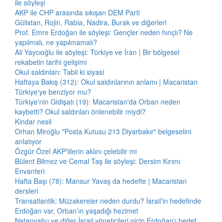
ile söyleşi
AKP ile CHP arasında sıkışan DEM Parti
Gülistan, Rojin, Rabia, Nadira, Burak ve diğerleri
Prof. Emre Erdoğan ile söyleşi: Gençler neden hınçlı? Ne
yapılmalı, ne yapılmamalı?
Ali Yaycıoğlu ile söyleşi: Türkiye ve İran | Bir bölgesel
rekabetin tarihi gelişimi
Okul saldırıları: Tabii ki siyasi
Haftaya Bakış (312): Okul saldırılarının anlamı | Macaristan
Türkiye'ye benziyor mu?
Türkiye'nin Gidişatı (19): Macaristan'da Orban neden
kaybetti? Okul saldırıları önlenebilir miydi?
Kindar nesil
Orhan Miroğlu "Posta Kutusu 213 Diyarbakır" belgeselini
anlatıyor
Özgür Özel AKP'lilerin aklını çelebilir mi
Bülent Bilmez ve Cemal Taş ile söyleşi: Dersim Kırımı
Envanteri
Hafta Başı (78): Mansur Yavaş da hedefte | Macaristan
dersleri
Transatlantik: Müzakereler neden durdu? İsrail’in hedefinde
Erdoğan var, Orban’ın yaşadığı hezimet
Netanyahu ve diğer İsrail yöneticileri niçin Erdoğan'ı hedef