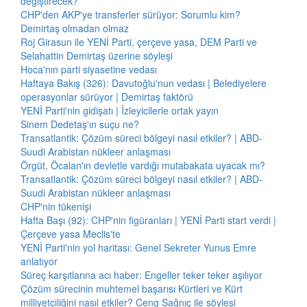
değiştirecek?
CHP'den AKP'ye transferler sürüyor: Sorumlu kim?
Demirtaş olmadan olmaz
Roj Girasun ile YENİ Parti, çerçeve yasa, DEM Parti ve
Selahattin Demirtaş üzerine söyleşi
Hoca'nın parti siyasetine vedası
Haftaya Bakış (326): Davutoğlu'nun vedası | Belediyelere
operasyonlar sürüyor | Demirtaş faktörü
YENİ Parti'nin gidişatı | İzleyicilerle ortak yayın
Sinem Dedetaş'ın suçu ne?
Transatlantik: Çözüm süreci bölgeyi nasıl etkiler? | ABD-
Suudi Arabistan nükleer anlaşması
Örgüt, Öcalan'ın devletle vardığı mutabakata uyacak mı?
Transatlantik: Çözüm süreci bölgeyi nasıl etkiler? | ABD-
Suudi Arabistan nükleer anlaşması
CHP'nin tükenişi
Hafta Başı (92): CHP'nin figüranları | YENİ Parti start verdi |
Çerçeve yasa Meclis'te
YENİ Parti'nin yol haritası: Genel Sekreter Yunus Emre
anlatıyor
Süreç karşıtlarına acı haber: Engeller teker teker aşılıyor
Çözüm sürecinin muhtemel başarısı Kürtleri ve Kürt
milliyetçiliğini nasıl etkiler? Ceng Sağnıç ile söyleşi