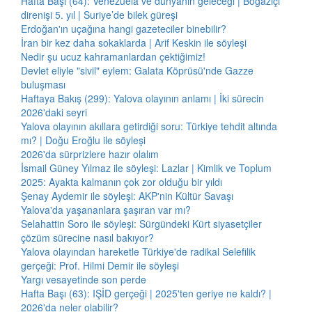
Hafta Başı (64): Venezuela ve dünyanın geleceği | Boğaziçi
direnişi 5. yıl | Suriye’de bilek güreşi
Erdoğan'ın uçağına hangi gazeteciler binebilir?
İran bir kez daha sokaklarda | Arif Keskin ile söyleşi
Nedir şu ucuz kahramanlardan çektiğimiz!
Devlet eliyle "sivil" eylem: Galata Köprüsü'nde Gazze
buluşması
Haftaya Bakış (299): Yalova olayının anlamı | İki sürecin
2026'daki seyri
Yalova olayının akıllara getirdiği soru: Türkiye tehdit altında
mı? | Doğu Eroğlu ile söyleşi
2026'da sürprizlere hazır olalım
İsmail Güney Yılmaz ile söyleşi: Lazlar | Kimlik ve Toplum
2025: Ayakta kalmanın çok zor olduğu bir yıldı
Şenay Aydemir ile söyleşi: AKP'nin Kültür Savaşı
Yalova'da yaşananlara şaşıran var mı?
Selahattin Soro ile söyleşi: Sürgündeki Kürt siyasetçiler
çözüm sürecine nasıl bakıyor?
Yalova olayından hareketle Türkiye'de radikal Selefilik
gerçeği: Prof. Hilmi Demir ile söyleşi
Yargı vesayetinde son perde
Hafta Başı (63): IŞİD gerçeği | 2025'ten geriye ne kaldı? |
2026'da neler olabilir?