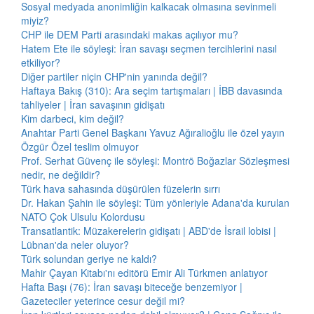
Sosyal medyada anonimliğin kalkacak olmasına sevinmeli
miyiz?
CHP ile DEM Parti arasındaki makas açılıyor mu?
Hatem Ete ile söyleşi: İran savaşı seçmen tercihlerini nasıl
etkiliyor?
Diğer partiler niçin CHP'nin yanında değil?
Haftaya Bakış (310): Ara seçim tartışmaları | İBB davasında
tahliyeler | İran savaşının gidişatı
Kim darbeci, kim değil?
Anahtar Parti Genel Başkanı Yavuz Ağıralioğlu ile özel yayın
Özgür Özel teslim olmuyor
Prof. Serhat Güvenç ile söyleşi: Montrö Boğazlar Sözleşmesi
nedir, ne değildir?
Türk hava sahasında düşürülen füzelerin sırrı
Dr. Hakan Şahin ile söyleşi: Tüm yönleriyle Adana'da kurulan
NATO Çok Ulsulu Kolordusu
Transatlantik: Müzakerelerin gidişatı | ABD'de İsrail lobisi |
Lübnan'da neler oluyor?
Türk solundan geriye ne kaldı?
Mahir Çayan Kitabı'nı editörü Emir Ali Türkmen anlatıyor
Hafta Başı (76): İran savaşı biteceğe benzemiyor |
Gazeteciler yeterince cesur değil mi?