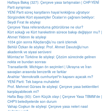
Haftaya Bakış (327): Çerçeve yasa tartışmaları | CHP-YENİ
Parti ayrışması
YENİ Parti süreç karşıtlarını hayal kırıklığına uğratıyor
Sürgündeki Kürt siyasetçiler Öcalan'ın çağrısını bekliyor:
Seydi Fırat ile söyleşi
Çerçeve Yasa referanduma götürülürse ne olur?
Kürt sokağı ve Kürt hareketinin sürece bakışı değişiyor mu? |
Ahmet Yıldırım ile söyleşi
1034 gün sonra Kılıçdaroğlu’nu canlı izlemek
Behlül Özkan ile söyleşi: Prof. Ahmet Davutoğlu'nun
akademik ve siyasi serüveni
Mümtaz'er Türköne ile söyleşi: Çözüm sürecinde gelinen
nokta ve bundan sonrası
Transatlantik: Michigan ön seçimleri | Ukrayna ve İran
savaşları arasında benzerlik ve farklar
Anahtar "demokratik cumhuriyet"in kapısını açacak mı?
YENİ Parti: Tek başına muhalefet
Prof. Mehmet Gürses ile söyleşi: Çerçeve yasa beklentileri
karşılayabilecek mi?
Hafta Başı (93): Cem Küçük olayı | Çerçeve Yasa TBMM'de |
CHP'li belediyelerde son durum
Vahap Coşkun ile söyleşi: Çerçeve yasa neleri nasıl