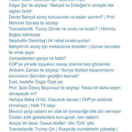
Edgar Şar ile söyleşi: "Bahçeli ve Erdoğan'ın süreçte risk
algıları farklı"
Devlet Bahçeli süreç konusunda ne kadar samimi? | Prof.
Mehmet Gürses ile söyleşi
Transatlantik: Trump Çin'de ne umdu ne buldu? | Hürmüz
Boğazı bilmecesi
Selahattin Demirtaş'ı bir rahat bırakmıyorlar!
Bahçeli'nin süreç için mekanizma önerileri | Uzman konuklar
ile ortak yayın
Cemaatlerden geriye ne kaldı?
CHP'ye yönelik topyekun savaş üzerine bazı gözlemler
Amberin Zaman ile söyleşi: "Suriye Kürtleri kazanımlarını
korumanın Şam'dan geçtiğini kavradı"
Evet, hedefte Özgür Özel var
Prof. Şule Özsoy Boyunsuz ile söyleşi: Yoksa bir daha seçim
olmayacak mı?
Haftaya Bakış (316): Casusluk davası | CHP'ye saldırılar
tırmanıyor | Halk TV olayı
Mevcut yargı sistemi en ufak bir iyimserliğe bile izin vermiyor
Öcalan artık gazetecilere konuşmalı, ben talibim!
Acayip bir dava: Casus dediler "Jön Türk" çıktı
Transatlantik: Trump-Çin | Rusya'da muhalefetin yükselişi |