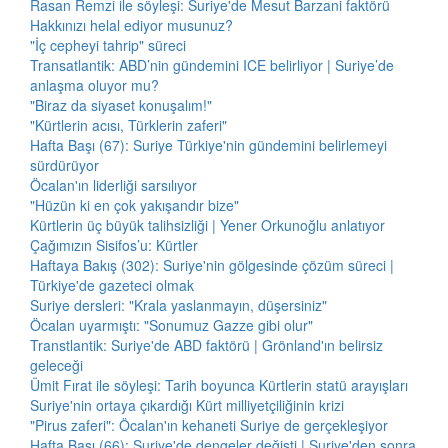
Rasan Remzi ile söyleşi: Suriye'de Mesut Barzani faktörü
Hakkınızı helal ediyor musunuz?
"İç cepheyi tahrip" süreci
Transatlantik: ABD’nin gündemini ICE belirliyor | Suriye’de
anlaşma oluyor mu?
"Biraz da siyaset konuşalım!"
"Kürtlerin acısı, Türklerin zaferi"
Hafta Başı (67): Suriye Türkiye'nin gündemini belirlemeyi
sürdürüyor
Öcalan'ın liderliği sarsılıyor
"Hüzün ki en çok yakışandır bize"
Kürtlerin üç büyük talihsizliği | Yener Orkunoğlu anlatıyor
Çağımızın Sisifos’u: Kürtler
Haftaya Bakış (302): Suriye'nin gölgesinde çözüm süreci |
Türkiye'de gazeteci olmak
Suriye dersleri: "Krala yaslanmayın, düşersiniz"
Öcalan uyarmıştı: "Sonumuz Gazze gibi olur"
Transtlantik: Suriye'de ABD faktörü | Grönland'ın belirsiz
geleceği
Ümit Fırat ile söyleşi: Tarih boyunca Kürtlerin statü arayışları
Suriye'nin ortaya çıkardığı Kürt milliyetçiliğinin krizi
"Pirus zaferi": Öcalan'ın kehaneti Suriye de gerçekleşiyor
Hafta Başı (66): Suriye'de dengeler değişti | Suriye'den sonra