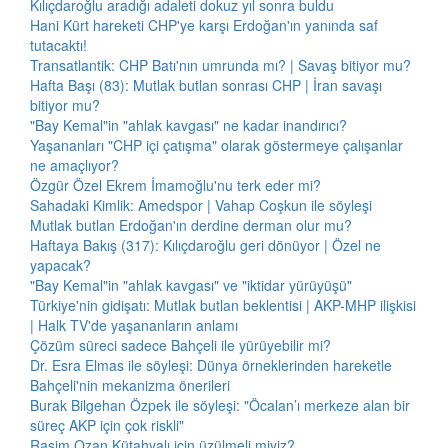
Kılıçdaroğlu aradığı adaleti dokuz yıl sonra buldu
Hani Kürt hareketi CHP'ye karşı Erdoğan'ın yanında saf
tutacaktı!
Transatlantik: CHP Batı'nın umrunda mı? | Savaş bitiyor mu?
Hafta Başı (83): Mutlak butlan sonrası CHP | İran savaşı
bitiyor mu?
"Bay Kemal"in "ahlak kavgası" ne kadar inandırıcı?
Yaşananları "CHP içi çatışma" olarak göstermeye çalışanlar
ne amaçlıyor?
Özgür Özel Ekrem İmamoğlu'nu terk eder mi?
Sahadaki Kimlik: Amedspor | Vahap Coşkun ile söyleşi
Mutlak butlan Erdoğan'ın derdine derman olur mu?
Haftaya Bakış (317): Kılıçdaroğlu geri dönüyor | Özel ne
yapacak?
"Bay Kemal"in "ahlak kavgası" ve "iktidar yürüyüşü"
Türkiye'nin gidişatı: Mutlak butlan beklentisi | AKP-MHP ilişkisi
| Halk TV'de yaşananların anlamı
Çözüm süreci sadece Bahçeli ile yürüyebilir mi?
Dr. Esra Elmas ile söyleşi: Dünya örneklerinden hareketle
Bahçeli'nin mekanizma önerileri
Burak Bilgehan Özpek ile söyleşi: "Öcalan’ı merkeze alan bir
süreç AKP için çok riskli"
Rasim Ozan Kütahyalı için üzülmeli miyiz?