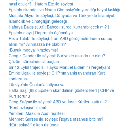
nasıl etkiler? | Hatem Ete ile söyleşi
Epstein skandalı ve Noam Chomsky'nin yarattığı hayal kırıklığı
Mustafa Akyol ile söyleşi: Dünyada ve Türkiye'de İslamiyet,
İslamcılık ve cihatçılığın geleceği
Haftaya Bakış (303): Bahçeli süreci kurtarabilecek mi? |
Epstein olayı | Depremin üçüncü yılı
Reza Talebi ile söyleşi: İran-ABD görüşmelerinden sonuç
alınır mı? Alınmazsa ne olabilir?
"Büyük medya" krizdeymiş!
Cengiz Çandar ile söyleşi: Suriye'de aslında ne oldu?
Çözüm sürecinde sil baştan
Bir 12 Eylül trajedisi: Hayko Manuel Eldemir (Yergetyan)
Emine Uçak ile söyleşi: CHP'nin yankı uyandıran Kürt
konferansı
Türkiye'nin Öcalan'a ihtiyacı var
Hafta Başı (68): Epstein skandalının gösterdikleri | CHP ve
Kürt sorunu
Ceng Sağnıç ile söyleşi: ABD ve İsrail Kürtleri sattı mı?
"Kent uzlaşısı" zulmü
Yeniden: Mazlum Abdi realitesi
Mehmet Gürses ile söyleşi: Rojava efsanesi bitti mi?
“Kürt sokağı” diken üstünde