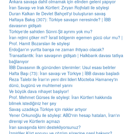
Ankara savaşa dahil olmamak için elinden geleni yapıyor
İran Savaşı ve Irak Kürtleri: Zıryan Rojhılati ile söyleşi
Duran Kalkan ile Devlet Bahçeli'yi buluşturan savaş
Haftaya Bakış (307): Türkiye savaşın neresinde? | İBB
davasının gidişatı
Türkiye'de sahiden Sünni-Şii ayrımı yok mu?
İran rejimi çöker mi? İsrail bölgenin egemen gücü olur mu? |
Prof. Hamit Bozarslan ile söyleşi
Erdoğan'ın yurtta barışa ne zaman ihtiyacı olacak?
Transatlantik: İran savaşının gidişatı | Halkbank davası tatlıya
bağlanıyor
İBB Davasının ilk gününden izlenimler: Usul esası belirler
Hafta Başı (73): İran savaşı ve Türkiye | İBB davası başladı
Reza Talebi ile İran'ın yeni dini lideri Mücteba Hamaney'in
dünü, bugünü ve muhtemel yarını
Ve büyük dava nihayet başlıyor!
Prof. Mehmet Gürses ile söyleşi: İran Kürtleri hakkında
bilmek istediğiniz her şey
Savaş uzadıkça Türkiye için riskler artıyor
Yener Orkunoğlu ile söyleşi: ABD'nin hesap hataları, İran'ın
direnişi ve Kürtlerin açmazı
İran savaşında kimi destekliyorsunuz?
İzmirliler Kürt sorunu ve çözüm sürecine nasıl bakıyor?