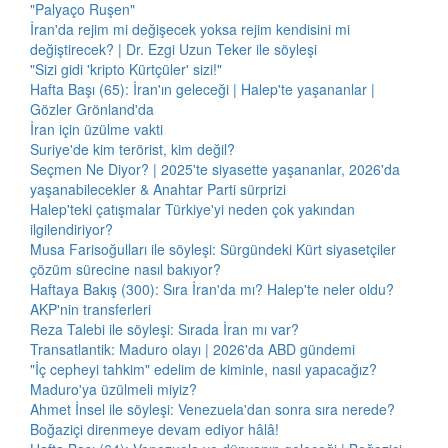
"Palyaço Ruşen"
İran'da rejim mi değişecek yoksa rejim kendisini mi
değiştirecek? | Dr. Ezgi Uzun Teker ile söyleşi
"Sizi gidi 'kripto Kürtçüler' sizi!"
Hafta Başı (65): İran'ın geleceği | Halep'te yaşananlar |
Gözler Grönland'da
İran için üzülme vakti
Suriye'de kim terörist, kim değil?
Seçmen Ne Diyor? | 2025'te siyasette yaşananlar, 2026'da
yaşanabilecekler & Anahtar Parti sürprizi
Halep'teki çatışmalar Türkiye'yi neden çok yakından
ilgilendiriyor?
Musa Farisoğulları ile söyleşi: Sürgündeki Kürt siyasetçiler
çözüm sürecine nasıl bakıyor?
Haftaya Bakış (300): Sıra İran'da mı? Halep'te neler oldu?
AKP'nin transferleri
Reza Talebi ile söyleşi: Sırada İran mı var?
Transatlantik: Maduro olayı | 2026'da ABD gündemi
"İç cepheyi tahkim" edelim de kiminle, nasıl yapacağız?
Maduro'ya üzülmeli miyiz?
Ahmet İnsel ile söyleşi: Venezuela'dan sonra sıra nerede?
Boğaziçi direnmeye devam ediyor hâlâ!