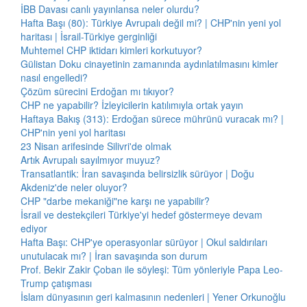
İBB Davası canlı yayınlansa neler olurdu?
Hafta Başı (80): Türkiye Avrupalı değil mi? | CHP'nin yeni yol
haritası | İsrail-Türkiye gerginliği
Muhtemel CHP iktidarı kimleri korkutuyor?
Gülistan Doku cinayetinin zamanında aydınlatılmasını kimler
nasıl engelledi?
Çözüm sürecini Erdoğan mı tıkıyor?
CHP ne yapabilir? İzleyicilerin katılımıyla ortak yayın
Haftaya Bakış (313): Erdoğan sürece mührünü vuracak mı? |
CHP'nin yeni yol haritası
23 Nisan arifesinde Silivri'de olmak
Artık Avrupalı sayılmıyor muyuz?
Transatlantik: İran savaşında belirsizlik sürüyor | Doğu
Akdeniz'de neler oluyor?
CHP "darbe mekaniği"ne karşı ne yapabilir?
İsrail ve destekçileri Türkiye'yi hedef göstermeye devam
ediyor
Hafta Başı: CHP'ye operasyonlar sürüyor | Okul saldırıları
unutulacak mı? | İran savaşında son durum
Prof. Bekir Zakir Çoban ile söyleşi: Tüm yönleriyle Papa Leo-
Trump çatışması
İslam dünyasının geri kalmasının nedenleri | Yener Orkunoğlu