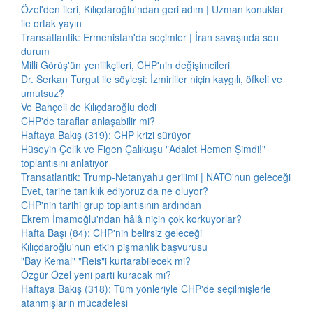
Özel'den ileri, Kılıçdaroğlu'ndan geri adım | Uzman konuklar
ile ortak yayın
Transatlantik: Ermenistan'da seçimler | İran savaşında son
durum
Milli Görüş'ün yenilikçileri, CHP'nin değişimcileri
Dr. Serkan Turgut ile söyleşi: İzmirliler niçin kaygılı, öfkeli ve
umutsuz?
Ve Bahçeli de Kılıçdaroğlu dedi
CHP'de taraflar anlaşabilir mi?
Haftaya Bakış (319): CHP krizi sürüyor
Hüseyin Çelik ve Figen Çalıkuşu "Adalet Hemen Şimdi!"
toplantısını anlatıyor
Transatlantik: Trump-Netanyahu gerilimi | NATO'nun geleceği
Evet, tarihe tanıklık ediyoruz da ne oluyor?
CHP'nin tarihi grup toplantısının ardından
Ekrem İmamoğlu'ndan hâlâ niçin çok korkuyorlar?
Hafta Başı (84): CHP'nin belirsiz geleceği
Kılıçdaroğlu'nun etkin pişmanlık başvurusu
"Bay Kemal" "Reis"i kurtarabilecek mi?
Özgür Özel yeni parti kuracak mı?
Haftaya Bakış (318): Tüm yönleriyle CHP'de seçilmişlerle
atanmışların mücadelesi