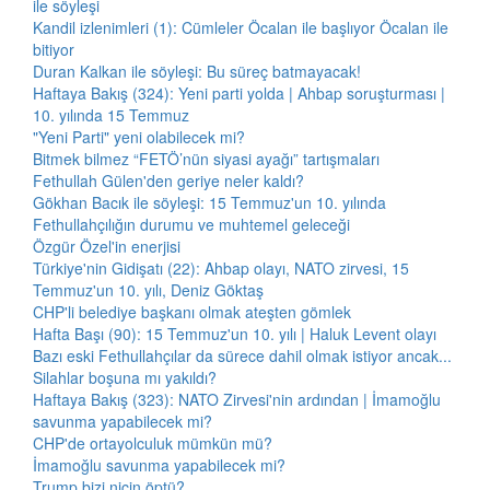
ile söyleşi
Kandil izlenimleri (1): Cümleler Öcalan ile başlıyor Öcalan ile
bitiyor
Duran Kalkan ile söyleşi: Bu süreç batmayacak!
Haftaya Bakış (324): Yeni parti yolda | Ahbap soruşturması |
10. yılında 15 Temmuz
"Yeni Parti" yeni olabilecek mi?
Bitmek bilmez “FETÖ’nün siyasi ayağı” tartışmaları
Fethullah Gülen'den geriye neler kaldı?
Gökhan Bacık ile söyleşi: 15 Temmuz'un 10. yılında
Fethullahçılığın durumu ve muhtemel geleceği
Özgür Özel'in enerjisi
Türkiye'nin Gidişatı (22): Ahbap olayı, NATO zirvesi, 15
Temmuz'un 10. yılı, Deniz Göktaş
CHP'li belediye başkanı olmak ateşten gömlek
Hafta Başı (90): 15 Temmuz'un 10. yılı | Haluk Levent olayı
Bazı eski Fethullahçılar da sürece dahil olmak istiyor ancak...
Silahlar boşuna mı yakıldı?
Haftaya Bakış (323): NATO Zirvesi'nin ardından | İmamoğlu
savunma yapabilecek mi?
CHP'de ortayolculuk mümkün mü?
İmamoğlu savunma yapabilecek mi?
Trump bizi niçin öptü?