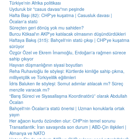
Türkiye'nin Afrika politikası
Uyduruk bir "casus davası"nın peşinde
Hafta Başı (82): CHP'ye kuşatma | Casusluk davası |
Öcalan'a statü
Süreçten geri dönüş yok mu sahiden?
Burcu Köksal'ın AKP'ye katılacak olmasının düşündürdükleri
Haftaya Bakış (315): Bahçeli'nin statü çıkışı | CHP'ye kuşatma
sürüyor
Özgür Özel ve Ekrem İmamoğlu, Erdoğan'a rağmen sürece
sahip çıkıyor
Hayvan düşmanlığının siyasi boyutları
Reha Ruhavioğlu ile söyleşi: Kürtlerde kimliğe sahip çıkma,
milliyetçilik ve Türkiyelilik eğilimleri
İdris Baluken ile söyleşi: Somut adımlar atılacak mı? Süreç
menzile varacak mı?
“Barış Süreci ve Siyasallaşma Koordinatörü” olarak Abdullah
Öcalan
Bahçeli'nin Öcalan'a statü önerisi | Uzman konuklarla ortak
yayın
Her ağacın kurdu özünden olur: CHP'nin temel sorunu
Transatlantik: İran savaşında son durum | ABD-Çin ilişkileri |
Almanya ve NATO