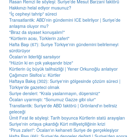
Rasan Remzi ile söyleşi: Suriye'de Mesut Barzani faktörü
Hakkınızı helal ediyor musunuz?
"İç cepheyi tahrip" süreci
Transatlantik: ABD’nin gündemini ICE belirliyor | Suriye’de
anlaşma oluyor mu?
"Biraz da siyaset konuşalım!"
"Kürtlerin acısı, Türklerin zaferi"
Hafta Başı (67): Suriye Türkiye'nin gündemini belirlemeyi
sürdürüyor
Öcalan'ın liderliği sarsılıyor
"Hüzün ki en çok yakışandır bize"
Kürtlerin üç büyük talihsizliği | Yener Orkunoğlu anlatıyor
Çağımızın Sisifos’u: Kürtler
Haftaya Bakış (302): Suriye'nin gölgesinde çözüm süreci |
Türkiye'de gazeteci olmak
Suriye dersleri: "Krala yaslanmayın, düşersiniz"
Öcalan uyarmıştı: "Sonumuz Gazze gibi olur"
Transtlantik: Suriye'de ABD faktörü | Grönland'ın belirsiz
geleceği
Ümit Fırat ile söyleşi: Tarih boyunca Kürtlerin statü arayışları
Suriye'nin ortaya çıkardığı Kürt milliyetçiliğinin krizi
"Pirus zaferi": Öcalan'ın kehaneti Suriye de gerçekleşiyor
Hafta Başı (66): Suriye'de dengeler değişti | Suriye'den sonra