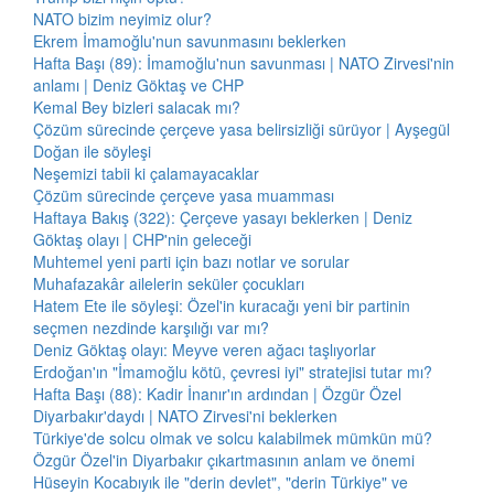
NATO bizim neyimiz olur?
Ekrem İmamoğlu'nun savunmasını beklerken
Hafta Başı (89): İmamoğlu'nun savunması | NATO Zirvesi'nin
anlamı | Deniz Göktaş ve CHP
Kemal Bey bizleri salacak mı?
Çözüm sürecinde çerçeve yasa belirsizliği sürüyor | Ayşegül
Doğan ile söyleşi
Neşemizi tabii ki çalamayacaklar
Çözüm sürecinde çerçeve yasa muamması
Haftaya Bakış (322): Çerçeve yasayı beklerken | Deniz
Göktaş olayı | CHP'nin geleceği
Muhtemel yeni parti için bazı notlar ve sorular
Muhafazakâr ailelerin seküler çocukları
Hatem Ete ile söyleşi: Özel'in kuracağı yeni bir partinin
seçmen nezdinde karşılığı var mı?
Deniz Göktaş olayı: Meyve veren ağacı taşlıyorlar
Erdoğan'ın "İmamoğlu kötü, çevresi iyi" stratejisi tutar mı?
Hafta Başı (88): Kadir İnanır'ın ardından | Özgür Özel
Diyarbakır'daydı | NATO Zirvesi'ni beklerken
Türkiye'de solcu olmak ve solcu kalabilmek mümkün mü?
Özgür Özel'in Diyarbakır çıkartmasının anlam ve önemi
Hüseyin Kocabıyık ile "derin devlet", "derin Türkiye" ve