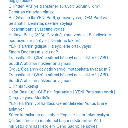
değiştirecek?
CHP'den AKP'ye transferler sürüyor: Sorumlu kim?
Demirtaş olmadan olmaz
Roj Girasun ile YENİ Parti, çerçeve yasa, DEM Parti ve
Selahattin Demirtaş üzerine söyleşi
Hoca'nın parti siyasetine vedası
Haftaya Bakış (326): Davutoğlu'nun vedası | Belediyelere
operasyonlar sürüyor | Demirtaş faktörü
YENİ Parti'nin gidişatı | İzleyicilerle ortak yayın
Sinem Dedetaş'ın suçu ne?
Transatlantik: Çözüm süreci bölgeyi nasıl etkiler? | ABD-
Suudi Arabistan nükleer anlaşması
Örgüt, Öcalan'ın devletle vardığı mutabakata uyacak mı?
Transatlantik: Çözüm süreci bölgeyi nasıl etkiler? | ABD-
Suudi Arabistan nükleer anlaşması
CHP'nin tükenişi
Hafta Başı (92): CHP'nin figüranları | YENİ Parti start verdi |
Çerçeve yasa Meclis'te
YENİ Parti'nin yol haritası: Genel Sekreter Yunus Emre
anlatıyor
Süreç karşıtlarına acı haber: Engeller teker teker aşılıyor
Çözüm sürecinin muhtemel başarısı Kürtleri ve Kürt
milliyetçiliğini nasıl etkiler? Ceng Sağnıç ile söyleşi