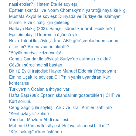
nasıl etkiler? | Hatem Ete ile söyleşi
Epstein skandalı ve Noam Chomsky'nin yarattığı hayal kırıklığı
Mustafa Akyol ile söyleşi: Dünyada ve Türkiye'de İslamiyet,
İslamcılık ve cihatçılığın geleceği
Haftaya Bakış (303): Bahçeli süreci kurtarabilecek mi? |
Epstein olayı | Depremin üçüncü yılı
Reza Talebi ile söyleşi: İran-ABD görüşmelerinden sonuç
alınır mı? Alınmazsa ne olabilir?
"Büyük medya" krizdeymiş!
Cengiz Çandar ile söyleşi: Suriye'de aslında ne oldu?
Çözüm sürecinde sil baştan
Bir 12 Eylül trajedisi: Hayko Manuel Eldemir (Yergetyan)
Emine Uçak ile söyleşi: CHP'nin yankı uyandıran Kürt
konferansı
Türkiye'nin Öcalan'a ihtiyacı var
Hafta Başı (68): Epstein skandalının gösterdikleri | CHP ve
Kürt sorunu
Ceng Sağnıç ile söyleşi: ABD ve İsrail Kürtleri sattı mı?
"Kent uzlaşısı" zulmü
Yeniden: Mazlum Abdi realitesi
Mehmet Gürses ile söyleşi: Rojava efsanesi bitti mi?
“Kürt sokağı” diken üstünde