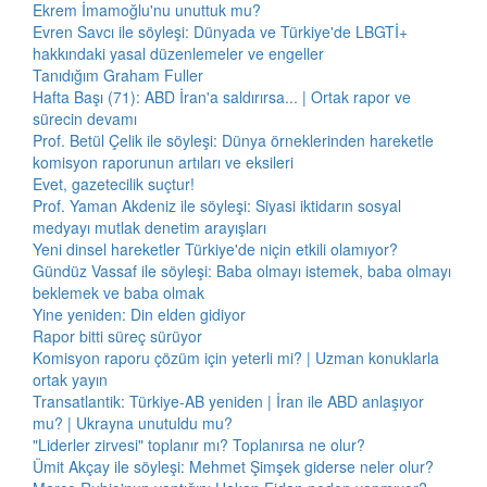
Ekrem İmamoğlu'nu unuttuk mu?
Evren Savcı ile söyleşi: Dünyada ve Türkiye'de LBGTİ+
hakkındaki yasal düzenlemeler ve engeller
Tanıdığım Graham Fuller
Hafta Başı (71): ABD İran'a saldırırsa... | Ortak rapor ve
sürecin devamı
Prof. Betül Çelik ile söyleşi: Dünya örneklerinden hareketle
komisyon raporunun artıları ve eksileri
Evet, gazetecilik suçtur!
Prof. Yaman Akdeniz ile söyleşi: Siyasi iktidarın sosyal
medyayı mutlak denetim arayışları
Yeni dinsel hareketler Türkiye'de niçin etkili olamıyor?
Gündüz Vassaf ile söyleşi: Baba olmayı istemek, baba olmayı
beklemek ve baba olmak
Yine yeniden: Din elden gidiyor
Rapor bitti süreç sürüyor
Komisyon raporu çözüm için yeterli mi? | Uzman konuklarla
ortak yayın
Transatlantik: Türkiye-AB yeniden | İran ile ABD anlaşıyor
mu? | Ukrayna unutuldu mu?
"Liderler zirvesi" toplanır mı? Toplanırsa ne olur?
Ümit Akçay ile söyleşi: Mehmet Şimşek giderse neler olur?