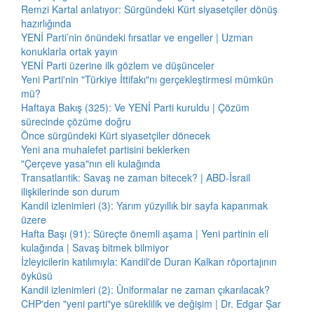
Remzi Kartal anlatıyor: Sürgündeki Kürt siyasetçiler dönüş
hazırlığında
YENİ Parti’nin önündeki fırsatlar ve engeller | Uzman
konuklarla ortak yayın
YENİ Parti üzerine ilk gözlem ve düşünceler
Yeni Parti'nin "Türkiye İttifakı"nı gerçekleştirmesi mümkün
mü?
Haftaya Bakış (325): Ve YENİ Parti kuruldu | Çözüm
sürecinde çözüme doğru
Önce sürgündeki Kürt siyasetçiler dönecek
Yeni ana muhalefet partisini beklerken
"Çerçeve yasa"nın eli kulağında
Transatlantik: Savaş ne zaman bitecek? | ABD-İsrail
ilişkilerinde son durum
Kandil izlenimleri (3): Yarım yüzyıllık bir sayfa kapanmak
üzere
Hafta Başı (91): Süreçte önemli aşama | Yeni partinin eli
kulağında | Savaş bitmek bilmiyor
İzleyicilerin katılımıyla: Kandil'de Duran Kalkan röportajının
öyküsü
Kandil izlenimleri (2): Üniformalar ne zaman çıkarılacak?
CHP'den "yeni parti"ye süreklilik ve değişim | Dr. Edgar Şar