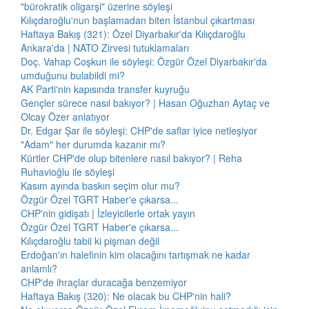
"bürokratik oligarşi" üzerine söyleşi
Kılıçdaroğlu'nun başlamadan biten İstanbul çıkartması
Haftaya Bakış (321): Özel Diyarbakır'da Kılıçdaroğlu
Ankara'da | NATO Zirvesi tutuklamaları
Doç. Vahap Coşkun ile söyleşi: Özgür Özel Diyarbakır'da
umduğunu bulabildi mi?
AK Parti'nin kapısında transfer kuyruğu
Gençler sürece nasıl bakıyor? | Hasan Oğuzhan Aytaç ve
Olcay Özer anlatıyor
Dr. Edgar Şar ile söyleşi: CHP'de saflar iyice netleşiyor
"Adam" her durumda kazanır mı?
Kürtler CHP'de olup bitenlere nasıl bakıyor? | Reha
Ruhavioğlu ile söyleşi
Kasım ayında baskın seçim olur mu?
Özgür Özel TGRT Haber'e çıkarsa...
CHP'nin gidişatı | İzleyicilerle ortak yayın
Özgür Özel TGRT Haber'e çıkarsa...
Kılıçdaroğlu tabii ki pişman değil
Erdoğan'ın halefinin kim olacağını tartışmak ne kadar
anlamlı?
CHP'de ihraçlar duracağa benzemiyor
Haftaya Bakış (320): Ne olacak bu CHP'nin hali?