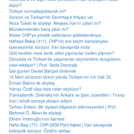
alıyor?
Türkiye normalleşebilecek mi?
Sürecin ve Türkiye'nin Demirtaş'a ihtiyacı var
Reza Talebi ile söyleşi: Ateşkes İran'ın zaferi mi?
Müzakerelerden barış çıkar mı?
İktidar CHP'ye yönelik saldırılarını şiddetlendiriyor
Haftaya Bakış (311): CHP'nin ara seçim kampanyası,
operasyonlar sürüyor, İran savaşında mola
Gizli tanıklar neye tanık, etkin pişmanlar neden pişman?
Dünyada ve Türkiye'de yaşananlar seçmenlerin duygularını
nasıl etkiliyor? | Prof. Seda Demiralp
Salı günleri Devlet Bahçeli dinlemek
19 Mart sürecinin birinci yılında Türkiye'nin ruh hali: Dr.
Erman Bakırcı ile söyleşi
Yılmaz Özdil olayı bize neler söylüyor?
Transatlantik: Zelensky'nin Ankara ve Şam ziyaretleri | Trump
İran'ı tehdit etmeye devam ediyor
Tarhan Erdem: Bir siyaset bilgesinin bilinmeyenleri | Prof.
Mehmet Ö. Alkan ile söyleşi
Ekrem İmamoğlu'nun karnesi
Hafta Başı (77): CHP-DEM Parti ilişkisi | İran savaşında
belirsizlik sürüyor, Özdil'in istifası