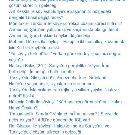
çözüm sürecinin geleceği
Arif Keskin ile söyleşi: Suriye'de yaşananlar bölgedeki
dengeleri nasıl değiştirecek?
Mümtaz'er Türköne ile söyleşi: Yoksa çözüm süreci bitti mi?
Ahmed eş-Şara'nın yakaladığı ve kaçırmakta olduğu fırsat
Ahmed eş-Şara hakkında aykırı düşünceler
Mehmet Gürses ile söyleşi: "Halep'te iki mahalleyi kazanmak
için Kürtleri kaybetme riski"
"Ya sev ya terk et"ten "Furkan günlerindeyiz, safınızı doğru
seçin"e
Haftaya Bakış (301): Suriye'de gerginlik sürüyor, İran
belirsizliği, İmamoğlu hâlâ hedefte
Türkiye'nin Gidişatı (16): Venezuela, İran, Grönland...
Halep'de yaşananlar, Uyuşturucu sorunumuz
Türkiye'de İslamcıların İran rejimiyle yıllara yayılan "aşk ve
nefret" ilişkisi
Hüseyin Çelik ile söyleşi: "Kürt anasını görmesin" politikaları
Hangi Öcalan?
Transatlantik: Sırada Grönland mı İran mı var? | Suriye'de
neler oluyor? | ABD'de gündemde ICE var!
Roj Girasun ile söyleşi: Halep'ten sonra Suriye'nin ve
Türkiye'deki çözüm sürecinin geleceği