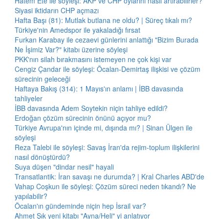
Hatem Ete ile söyleşi: AKP ve CHP oylarını nasıl artırabilirler?
Siyasi iktidarın CHP açmazı
Hafta Başı (81): Mutlak butlana ne oldu? | Süreç tıkalı mı?
Türkiye'nin Amedspor ile yakaladığı fırsat
Furkan Karabay ile cezaevi günlerini anlattığı "Bizim Burada
Ne İşimiz Var?" kitabı üzerine söyleşi
PKK'nın silah bırakmasını istemeyen ne çok kişi var
Cengiz Çandar ile söyleşi: Öcalan-Demirtaş ilişkisi ve çözüm
sürecinin geleceği
Haftaya Bakış (314): 1 Mayıs'ın anlamı | İBB davasında
tahliyeler
İBB davasında Adem Soytekin niçin tahliye edildi?
Erdoğan çözüm sürecinin önünü açıyor mu?
Türkiye Avrupa'nın içinde mi, dışında mı? | Sinan Ülgen ile
söyleşi
Reza Talebi ile söyleşi: Savaş İran'da rejim-toplum ilişkilerini
nasıl dönüştürdü?
Suya düşen "dindar nesil" hayali
Transatlantik: İran savaşı ne durumda? | Kral Charles ABD'de
Vahap Coşkun ile söyleşi: Çözüm süreci neden tıkandı? Ne
yapılabilir?
Öcalan'ın gündeminde niçin hep İsrail var?
Ahmet Şık yeni kitabı "Ayna/Heli" yi anlatıyor