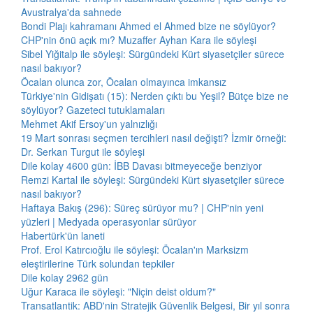
Avustralya'da sahnede
Bondi Plajı kahramanı Ahmed el Ahmed bize ne söylüyor?
CHP'nin önü açık mı? Muzaffer Ayhan Kara ile söyleşi
Sibel Yiğitalp ile söyleşi: Sürgündeki Kürt siyasetçiler sürece
nasıl bakıyor?
Öcalan olunca zor, Öcalan olmayınca imkansız
Türkiye'nin Gidişatı (15): Nerden çıktı bu Yeşil? Bütçe bize ne
söylüyor? Gazeteci tutuklamaları
Mehmet Akif Ersoy'un yalnızlığı
19 Mart sonrası seçmen tercihleri nasıl değişti? İzmir örneği:
Dr. Serkan Turgut ile söyleşi
Dile kolay 4600 gün: İBB Davası bitmeyeceğe benziyor
Remzi Kartal ile söyleşi: Sürgündeki Kürt siyasetçiler sürece
nasıl bakıyor?
Haftaya Bakış (296): Süreç sürüyor mu? | CHP'nin yeni
yüzleri | Medyada operasyonlar sürüyor
Habertürk'ün laneti
Prof. Erol Katırcıoğlu ile söyleşi: Öcalan'ın Marksizm
eleştirilerine Türk solundan tepkiler
Dile kolay 2962 gün
Uğur Karaca ile söyleşi: "Niçin deist oldum?"
Transatlantik: ABD'nin Stratejik Güvenlik Belgesi, Bir yıl sonra