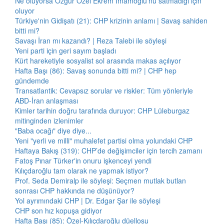
Ne oluyorsa Özgür Özel Ekrem İmamoğlu'nu satmadığı için
oluyor
Türkiye'nin Gidişatı (21): CHP krizinin anlamı | Savaş sahiden
bitti mi?
Savaşı İran mı kazandı? | Reza Talebi ile söyleşi
Yeni parti için geri sayım başladı
Kürt hareketiyle sosyalist sol arasında makas açılıyor
Hafta Başı (86): Savaş sonunda bitti mi? | CHP hep
gündemde
Transatlantik: Cevapsız sorular ve riskler: Tüm yönleriyle
ABD-İran anlaşması
Kimler tarihin doğru tarafında duruyor: CHP Lüleburgaz
mitinginden izlenimler
"Baba ocağı" diye diye...
Yeni "yerli ve milli" muhalefet partisi olma yolundaki CHP
Haftaya Bakış (319): CHP’de değişimciler için tercih zamanı
Fatoş Pınar Türker'in onuru işkenceyi yendi
Kılıçdaroğlu tam olarak ne yapmak istiyor?
Prof. Seda Demiralp ile söyleşi: Seçmen mutlak butlan
sonrası CHP hakkında ne düşünüyor?
Yol ayrımındaki CHP | Dr. Edgar Şar ile söyleşi
CHP son hız kopuşa gidiyor
Hafta Başı (85): Özel-Kılıçdaroğlu düellosu