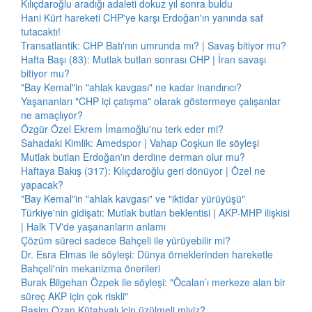
Kılıçdaroğlu aradığı adaleti dokuz yıl sonra buldu
Hani Kürt hareketi CHP'ye karşı Erdoğan'ın yanında saf
tutacaktı!
Transatlantik: CHP Batı'nın umrunda mı? | Savaş bitiyor mu?
Hafta Başı (83): Mutlak butlan sonrası CHP | İran savaşı
bitiyor mu?
"Bay Kemal"in "ahlak kavgası" ne kadar inandırıcı?
Yaşananları "CHP içi çatışma" olarak göstermeye çalışanlar
ne amaçlıyor?
Özgür Özel Ekrem İmamoğlu'nu terk eder mi?
Sahadaki Kimlik: Amedspor | Vahap Coşkun ile söyleşi
Mutlak butlan Erdoğan'ın derdine derman olur mu?
Haftaya Bakış (317): Kılıçdaroğlu geri dönüyor | Özel ne
yapacak?
"Bay Kemal"in "ahlak kavgası" ve "iktidar yürüyüşü"
Türkiye'nin gidişatı: Mutlak butlan beklentisi | AKP-MHP ilişkisi
| Halk TV'de yaşananların anlamı
Çözüm süreci sadece Bahçeli ile yürüyebilir mi?
Dr. Esra Elmas ile söyleşi: Dünya örneklerinden hareketle
Bahçeli'nin mekanizma önerileri
Burak Bilgehan Özpek ile söyleşi: "Öcalan’ı merkeze alan bir
süreç AKP için çok riskli"
Rasim Ozan Kütahyalı için üzülmeli miyiz?