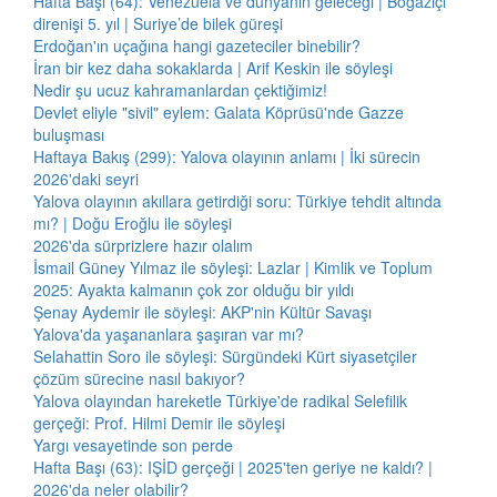
Hafta Başı (64): Venezuela ve dünyanın geleceği | Boğaziçi
direnişi 5. yıl | Suriye’de bilek güreşi
Erdoğan'ın uçağına hangi gazeteciler binebilir?
İran bir kez daha sokaklarda | Arif Keskin ile söyleşi
Nedir şu ucuz kahramanlardan çektiğimiz!
Devlet eliyle "sivil" eylem: Galata Köprüsü'nde Gazze
buluşması
Haftaya Bakış (299): Yalova olayının anlamı | İki sürecin
2026'daki seyri
Yalova olayının akıllara getirdiği soru: Türkiye tehdit altında
mı? | Doğu Eroğlu ile söyleşi
2026'da sürprizlere hazır olalım
İsmail Güney Yılmaz ile söyleşi: Lazlar | Kimlik ve Toplum
2025: Ayakta kalmanın çok zor olduğu bir yıldı
Şenay Aydemir ile söyleşi: AKP'nin Kültür Savaşı
Yalova'da yaşananlara şaşıran var mı?
Selahattin Soro ile söyleşi: Sürgündeki Kürt siyasetçiler
çözüm sürecine nasıl bakıyor?
Yalova olayından hareketle Türkiye'de radikal Selefilik
gerçeği: Prof. Hilmi Demir ile söyleşi
Yargı vesayetinde son perde
Hafta Başı (63): IŞİD gerçeği | 2025'ten geriye ne kaldı? |
2026'da neler olabilir?