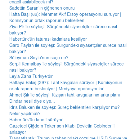
engeli aşılabilecek mi?
Sadettin Saran'ın çiğnenen onuru
Hafta Başı (62): Mehmet Akif Ersoy operasyonu sürüyor |
Komisyonun ortak raporunu beklerken
Ziya Pir ile söyleşi: Sürgündeki siyasetçiler sürece nasıl
bakıyor?
Habertürk'ün faturası kadınlara kesiliyor
Garo Paylan ile söyleşi: Sürgündeki siyasetçiler sürece nasıl
bakıyor?
Süleyman Soylu'nun suçu ne?
Serpil Kemalbay ile söyleşi: Sürgündeki siyasetçiler sürece
nasıl bakıyor?
Leyla Zana Türkiye'dir
Haftaya Bakış (297): Taht kavgaları sürüyor | Komisyonun
ortak raporu bekleniyor | Medyaya operasyonlar
Ahmet Şık ile söyleşi: Kızışan taht kavgalarının arka planı
Dindar nesil diye diye...
İdris Baluken ile söyleşi: Süreç beklentileri karşılıyor mu?
Neler yapılmalı?
Habertürk'ün laneti sürüyor
Gazeteci Çiğdem Toker son kitabı Devletin Cebinden'i
anlatıyor
Transatlantik: Trump'ın tabanındaki çözülme | IŞİD Suriye ve