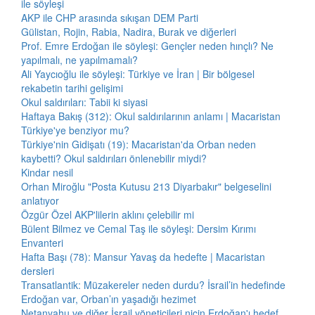
ile söyleşi
AKP ile CHP arasında sıkışan DEM Parti
Gülistan, Rojin, Rabia, Nadira, Burak ve diğerleri
Prof. Emre Erdoğan ile söyleşi: Gençler neden hınçlı? Ne
yapılmalı, ne yapılmamalı?
Ali Yaycıoğlu ile söyleşi: Türkiye ve İran | Bir bölgesel
rekabetin tarihi gelişimi
Okul saldırıları: Tabii ki siyasi
Haftaya Bakış (312): Okul saldırılarının anlamı | Macaristan
Türkiye'ye benziyor mu?
Türkiye'nin Gidişatı (19): Macaristan'da Orban neden
kaybetti? Okul saldırıları önlenebilir miydi?
Kindar nesil
Orhan Miroğlu "Posta Kutusu 213 Diyarbakır" belgeselini
anlatıyor
Özgür Özel AKP'lilerin aklını çelebilir mi
Bülent Bilmez ve Cemal Taş ile söyleşi: Dersim Kırımı
Envanteri
Hafta Başı (78): Mansur Yavaş da hedefte | Macaristan
dersleri
Transatlantik: Müzakereler neden durdu? İsrail’in hedefinde
Erdoğan var, Orban’ın yaşadığı hezimet
Netanyahu ve diğer İsrail yöneticileri niçin Erdoğan'ı hedef