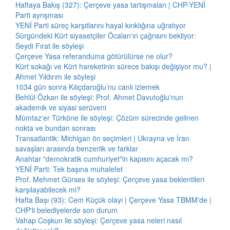
Haftaya Bakış (327): Çerçeve yasa tartışmaları | CHP-YENİ
Parti ayrışması
YENİ Parti süreç karşıtlarını hayal kırıklığına uğratıyor
Sürgündeki Kürt siyasetçiler Öcalan'ın çağrısını bekliyor:
Seydi Fırat ile söyleşi
Çerçeve Yasa referanduma götürülürse ne olur?
Kürt sokağı ve Kürt hareketinin sürece bakışı değişiyor mu? |
Ahmet Yıldırım ile söyleşi
1034 gün sonra Kılıçdaroğlu’nu canlı izlemek
Behlül Özkan ile söyleşi: Prof. Ahmet Davutoğlu'nun
akademik ve siyasi serüveni
Mümtaz'er Türköne ile söyleşi: Çözüm sürecinde gelinen
nokta ve bundan sonrası
Transatlantik: Michigan ön seçimleri | Ukrayna ve İran
savaşları arasında benzerlik ve farklar
Anahtar "demokratik cumhuriyet"in kapısını açacak mı?
YENİ Parti: Tek başına muhalefet
Prof. Mehmet Gürses ile söyleşi: Çerçeve yasa beklentileri
karşılayabilecek mi?
Hafta Başı (93): Cem Küçük olayı | Çerçeve Yasa TBMM'de |
CHP'li belediyelerde son durum
Vahap Coşkun ile söyleşi: Çerçeve yasa neleri nasıl