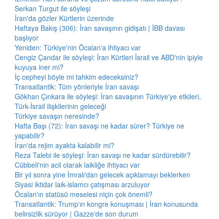
Serkan Turgut ile söyleşi
İran'da gözler Kürtlerin üzerinde
Haftaya Bakış (306): İran savaşının gidişatı | İBB davası
başlıyor
Yeniden: Türkiye'nin Öcalan'a ihtiyacı var
Cengiz Çandar ile söyleşi: İran Kürtleri İsrail ve ABD'nin ipiyle
kuyuya iner mi?
İç cepheyi böyle mi tahkim edeceksiniz?
Transatlantik: Tüm yönleriyle İran savaşı
Gökhan Çınkara ile söyleşi: İran savaşının Türkiye'ye etkileri,
Türk-İsrail ilişkilerinin geleceği
Türkiye savaşın neresinde?
Hafta Başı (72): İran savaşı ne kadar sürer? Türkiye ne
yapabilir?
İran'da rejim ayakta kalabilir mi?
Reza Talebi ile söyleşi: İran savaşı ne kadar sürdürebilir?
Cübbeli'nin acil olarak laikliğe ihtiyacı var
Bir yıl sonra yine İmralı'dan gelecek açıklamayı beklerken
Siyasi iktidar laik-islamcı çatışması arzuluyor
Öcalan'ın statüsü meselesi niçin çok önemli?
Transatlantik: Trump'ın kongre konuşması | İran konusunda
belirsizlik sürüyor | Gazze'de son durum