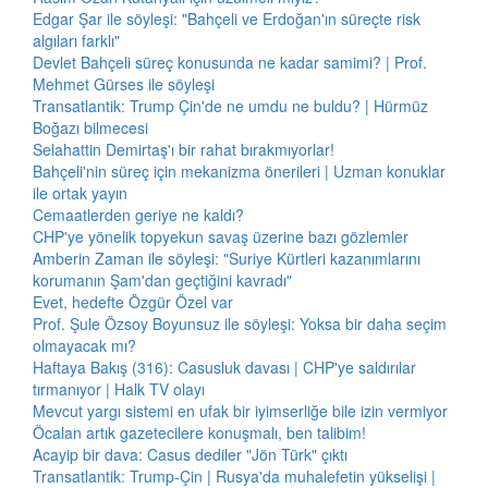
Edgar Şar ile söyleşi: "Bahçeli ve Erdoğan'ın süreçte risk
algıları farklı"
Devlet Bahçeli süreç konusunda ne kadar samimi? | Prof.
Mehmet Gürses ile söyleşi
Transatlantik: Trump Çin'de ne umdu ne buldu? | Hürmüz
Boğazı bilmecesi
Selahattin Demirtaş'ı bir rahat bırakmıyorlar!
Bahçeli'nin süreç için mekanizma önerileri | Uzman konuklar
ile ortak yayın
Cemaatlerden geriye ne kaldı?
CHP'ye yönelik topyekun savaş üzerine bazı gözlemler
Amberin Zaman ile söyleşi: "Suriye Kürtleri kazanımlarını
korumanın Şam'dan geçtiğini kavradı"
Evet, hedefte Özgür Özel var
Prof. Şule Özsoy Boyunsuz ile söyleşi: Yoksa bir daha seçim
olmayacak mı?
Haftaya Bakış (316): Casusluk davası | CHP'ye saldırılar
tırmanıyor | Halk TV olayı
Mevcut yargı sistemi en ufak bir iyimserliğe bile izin vermiyor
Öcalan artık gazetecilere konuşmalı, ben talibim!
Acayip bir dava: Casus dediler "Jön Türk" çıktı
Transatlantik: Trump-Çin | Rusya'da muhalefetin yükselişi |