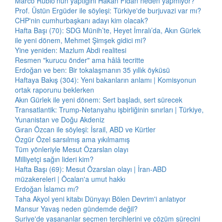
Marco Rubio'nun yaptığını Hakan Fidan neden yapmıyor?
Prof. Üstün Ergüder ile söyleşi: Türkiye'de burjuvazi var mı?
CHP'nin cumhurbaşkanı adayı kim olacak?
Hafta Başı (70): SDG Münih’te, Heyet İmralı’da, Akın Gürlek
ile yeni dönem, Mehmet Şimşek gidici mi?
Yine yeniden: Mazlum Abdi realitesi
Resmen "kurucu önder" ama hâlâ tecritte
Erdoğan ve ben: Bir tokalaşmanın 35 yıllık öyküsü
Haftaya Bakış (304): Yeni bakanların anlamı | Komisyonun
ortak raporunu beklerken
Akın Gürlek ile yeni dönem: Sert başladı, sert sürecek
Transatlantik: Trump-Netanyahu işbirliğinin sınırları | Türkiye,
Yunanistan ve Doğu Akdeniz
Gıran Özcan ile söyleşi: İsrail, ABD ve Kürtler
Özgür Özel sarsılmış ama yıkılmamış
Tüm yönleriyle Mesut Özarslan olayı
Milliyetçi sağın lideri kim?
Hafta Başı (69): Mesut Özarslan olayı | İran-ABD
müzakereleri | Öcalan'a umut hakkı
Erdoğan İslamcı mı?
Taha Akyol yeni kitabı Dünyayı Bölen Devrim'i anlatıyor
Mansur Yavaş neden gündemde değil?
Suriye'de yaşananlar seçmen tercihlerini ve çözüm sürecini