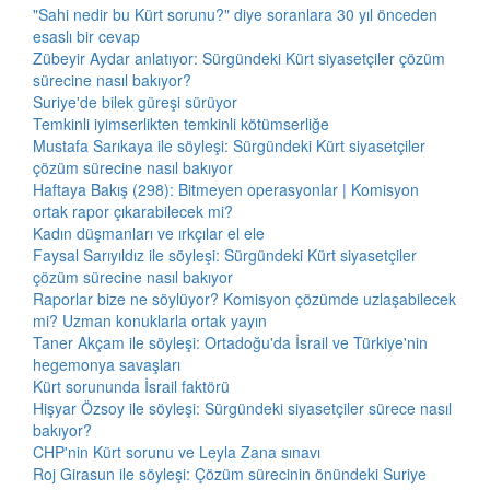
"Sahi nedir bu Kürt sorunu?" diye soranlara 30 yıl önceden
esaslı bir cevap
Zübeyir Aydar anlatıyor: Sürgündeki Kürt siyasetçiler çözüm
sürecine nasıl bakıyor?
Suriye'de bilek güreşi sürüyor
Temkinli iyimserlikten temkinli kötümserliğe
Mustafa Sarıkaya ile söyleşi: Sürgündeki Kürt siyasetçiler
çözüm sürecine nasıl bakıyor
Haftaya Bakış (298): Bitmeyen operasyonlar | Komisyon
ortak rapor çıkarabilecek mi?
Kadın düşmanları ve ırkçılar el ele
Faysal Sarıyıldız ile söyleşi: Sürgündeki Kürt siyasetçiler
çözüm sürecine nasıl bakıyor
Raporlar bize ne söylüyor? Komisyon çözümde uzlaşabilecek
mi? Uzman konuklarla ortak yayın
Taner Akçam ile söyleşi: Ortadoğu'da İsrail ve Türkiye'nin
hegemonya savaşları
Kürt sorununda İsrail faktörü
Hişyar Özsoy ile söyleşi: Sürgündeki siyasetçiler sürece nasıl
bakıyor?
CHP'nin Kürt sorunu ve Leyla Zana sınavı
Roj Girasun ile söyleşi: Çözüm sürecinin önündeki Suriye