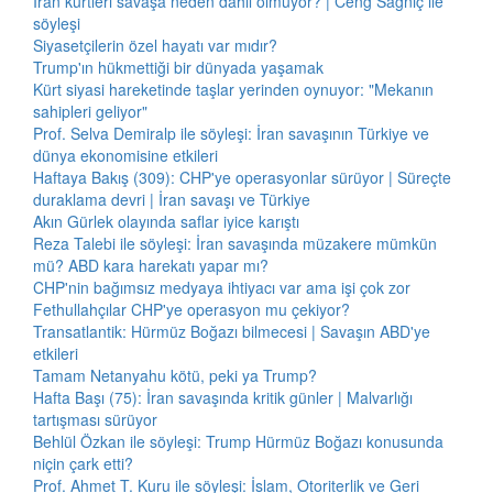
İran kürtleri savaşa neden dahil olmuyor? | Ceng Sağnıç ile
söyleşi
Siyasetçilerin özel hayatı var mıdır?
Trump'ın hükmettiği bir dünyada yaşamak
Kürt siyasi hareketinde taşlar yerinden oynuyor: "Mekanın
sahipleri geliyor"
Prof. Selva Demiralp ile söyleşi: İran savaşının Türkiye ve
dünya ekonomisine etkileri
Haftaya Bakış (309): CHP'ye operasyonlar sürüyor | Süreçte
duraklama devri | İran savaşı ve Türkiye
Akın Gürlek olayında saflar iyice karıştı
Reza Talebi ile söyleşi: İran savaşında müzakere mümkün
mü? ABD kara harekatı yapar mı?
CHP'nin bağımsız medyaya ihtiyacı var ama işi çok zor
Fethullahçılar CHP'ye operasyon mu çekiyor?
Transatlantik: Hürmüz Boğazı bilmecesi | Savaşın ABD'ye
etkileri
Tamam Netanyahu kötü, peki ya Trump?
Hafta Başı (75): İran savaşında kritik günler | Malvarlığı
tartışması sürüyor
Behlül Özkan ile söyleşi: Trump Hürmüz Boğazı konusunda
niçin çark etti?
Prof. Ahmet T. Kuru ile söyleşi: İslam, Otoriterlik ve Geri