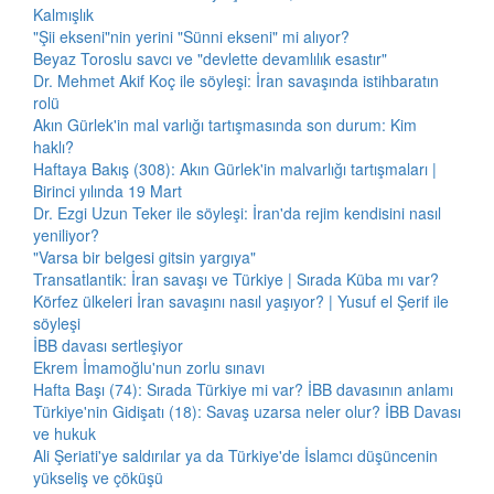
Kalmışlık
"Şii ekseni"nin yerini "Sünni ekseni" mi alıyor?
Beyaz Toroslu savcı ve "devlette devamlılık esastır"
Dr. Mehmet Akif Koç ile söyleşi: İran savaşında istihbaratın
rolü
Akın Gürlek'in mal varlığı tartışmasında son durum: Kim
haklı?
Haftaya Bakış (308): Akın Gürlek'in malvarlığı tartışmaları |
Birinci yılında 19 Mart
Dr. Ezgi Uzun Teker ile söyleşi: İran'da rejim kendisini nasıl
yeniliyor?
"Varsa bir belgesi gitsin yargıya"
Transatlantik: İran savaşı ve Türkiye | Sırada Küba mı var?
Körfez ülkeleri İran savaşını nasıl yaşıyor? | Yusuf el Şerif ile
söyleşi
İBB davası sertleşiyor
Ekrem İmamoğlu'nun zorlu sınavı
Hafta Başı (74): Sırada Türkiye mi var? İBB davasının anlamı
Türkiye'nin Gidişatı (18): Savaş uzarsa neler olur? İBB Davası
ve hukuk
Ali Şeriati'ye saldırılar ya da Türkiye'de İslamcı düşüncenin
yükseliş ve çöküşü