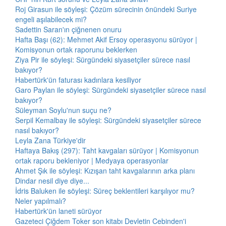
Roj Girasun ile söyleşi: Çözüm sürecinin önündeki Suriye
engeli aşılabilecek mi?
Sadettin Saran'ın çiğnenen onuru
Hafta Başı (62): Mehmet Akif Ersoy operasyonu sürüyor |
Komisyonun ortak raporunu beklerken
Ziya Pir ile söyleşi: Sürgündeki siyasetçiler sürece nasıl
bakıyor?
Habertürk'ün faturası kadınlara kesiliyor
Garo Paylan ile söyleşi: Sürgündeki siyasetçiler sürece nasıl
bakıyor?
Süleyman Soylu'nun suçu ne?
Serpil Kemalbay ile söyleşi: Sürgündeki siyasetçiler sürece
nasıl bakıyor?
Leyla Zana Türkiye'dir
Haftaya Bakış (297): Taht kavgaları sürüyor | Komisyonun
ortak raporu bekleniyor | Medyaya operasyonlar
Ahmet Şık ile söyleşi: Kızışan taht kavgalarının arka planı
Dindar nesil diye diye...
İdris Baluken ile söyleşi: Süreç beklentileri karşılıyor mu?
Neler yapılmalı?
Habertürk'ün laneti sürüyor
Gazeteci Çiğdem Toker son kitabı Devletin Cebinden'i