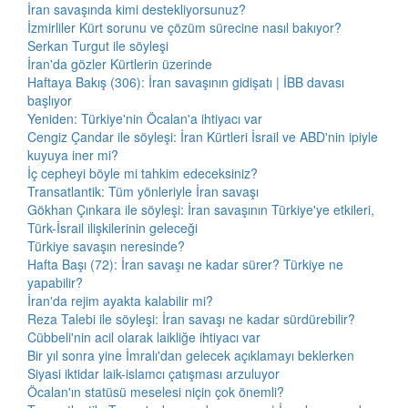
İran savaşında kimi destekliyorsunuz?
İzmirliler Kürt sorunu ve çözüm sürecine nasıl bakıyor?
Serkan Turgut ile söyleşi
İran'da gözler Kürtlerin üzerinde
Haftaya Bakış (306): İran savaşının gidişatı | İBB davası
başlıyor
Yeniden: Türkiye'nin Öcalan'a ihtiyacı var
Cengiz Çandar ile söyleşi: İran Kürtleri İsrail ve ABD'nin ipiyle
kuyuya iner mi?
İç cepheyi böyle mi tahkim edeceksiniz?
Transatlantik: Tüm yönleriyle İran savaşı
Gökhan Çınkara ile söyleşi: İran savaşının Türkiye'ye etkileri,
Türk-İsrail ilişkilerinin geleceği
Türkiye savaşın neresinde?
Hafta Başı (72): İran savaşı ne kadar sürer? Türkiye ne
yapabilir?
İran'da rejim ayakta kalabilir mi?
Reza Talebi ile söyleşi: İran savaşı ne kadar sürdürebilir?
Cübbeli'nin acil olarak laikliğe ihtiyacı var
Bir yıl sonra yine İmralı'dan gelecek açıklamayı beklerken
Siyasi iktidar laik-islamcı çatışması arzuluyor
Öcalan'ın statüsü meselesi niçin çok önemli?