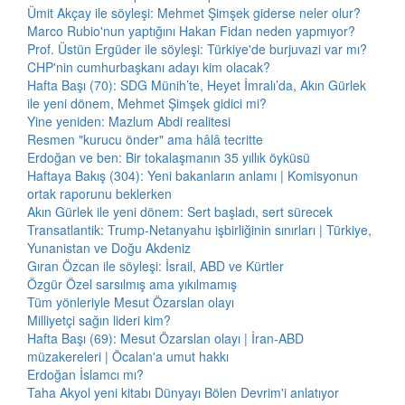
Ümit Akçay ile söyleşi: Mehmet Şimşek giderse neler olur?
Marco Rubio'nun yaptığını Hakan Fidan neden yapmıyor?
Prof. Üstün Ergüder ile söyleşi: Türkiye'de burjuvazi var mı?
CHP'nin cumhurbaşkanı adayı kim olacak?
Hafta Başı (70): SDG Münih’te, Heyet İmralı’da, Akın Gürlek
ile yeni dönem, Mehmet Şimşek gidici mi?
Yine yeniden: Mazlum Abdi realitesi
Resmen "kurucu önder" ama hâlâ tecritte
Erdoğan ve ben: Bir tokalaşmanın 35 yıllık öyküsü
Haftaya Bakış (304): Yeni bakanların anlamı | Komisyonun
ortak raporunu beklerken
Akın Gürlek ile yeni dönem: Sert başladı, sert sürecek
Transatlantik: Trump-Netanyahu işbirliğinin sınırları | Türkiye,
Yunanistan ve Doğu Akdeniz
Gıran Özcan ile söyleşi: İsrail, ABD ve Kürtler
Özgür Özel sarsılmış ama yıkılmamış
Tüm yönleriyle Mesut Özarslan olayı
Milliyetçi sağın lideri kim?
Hafta Başı (69): Mesut Özarslan olayı | İran-ABD
müzakereleri | Öcalan'a umut hakkı
Erdoğan İslamcı mı?
Taha Akyol yeni kitabı Dünyayı Bölen Devrim'i anlatıyor