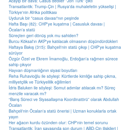
Acayip bir dava: Casus dediler "Jön Türk" çıktı
Transatlantik: Trump-Çin | Rusya'da muhalefetin yükselişi |
Türkiye'nin Afrika politikası
Uyduruk bir "casus davası"nın peşinde
Hafta Başı (82): CHP'ye kuşatma | Casusluk davası |
Öcalan'a statü
Süreçten geri dönüş yok mu sahiden?
Burcu Köksal'ın AKP'ye katılacak olmasının düşündürdükleri
Haftaya Bakış (315): Bahçeli'nin statü çıkışı | CHP'ye kuşatma
sürüyor
Özgür Özel ve Ekrem İmamoğlu, Erdoğan'a rağmen sürece
sahip çıkıyor
Hayvan düşmanlığının siyasi boyutları
Reha Ruhavioğlu ile söyleşi: Kürtlerde kimliğe sahip çıkma,
milliyetçilik ve Türkiyelilik eğilimleri
İdris Baluken ile söyleşi: Somut adımlar atılacak mı? Süreç
menzile varacak mı?
“Barış Süreci ve Siyasallaşma Koordinatörü” olarak Abdullah
Öcalan
Bahçeli'nin Öcalan'a statü önerisi | Uzman konuklarla ortak
yayın
Her ağacın kurdu özünden olur: CHP'nin temel sorunu
Transatlantik: İran savaşında son durum | ABD-Çin ilişkileri |