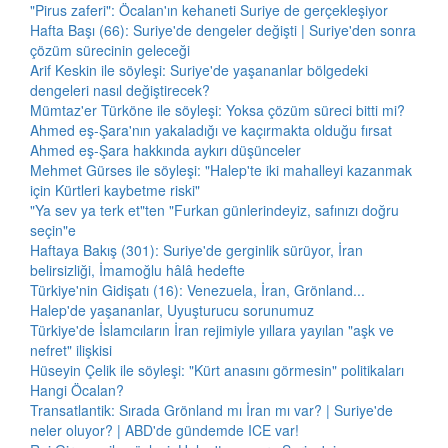
"Pirus zaferi": Öcalan'ın kehaneti Suriye de gerçekleşiyor
Hafta Başı (66): Suriye'de dengeler değişti | Suriye'den sonra
çözüm sürecinin geleceği
Arif Keskin ile söyleşi: Suriye'de yaşananlar bölgedeki
dengeleri nasıl değiştirecek?
Mümtaz'er Türköne ile söyleşi: Yoksa çözüm süreci bitti mi?
Ahmed eş-Şara'nın yakaladığı ve kaçırmakta olduğu fırsat
Ahmed eş-Şara hakkında aykırı düşünceler
Mehmet Gürses ile söyleşi: "Halep'te iki mahalleyi kazanmak
için Kürtleri kaybetme riski"
"Ya sev ya terk et"ten "Furkan günlerindeyiz, safınızı doğru
seçin"e
Haftaya Bakış (301): Suriye'de gerginlik sürüyor, İran
belirsizliği, İmamoğlu hâlâ hedefte
Türkiye'nin Gidişatı (16): Venezuela, İran, Grönland...
Halep'de yaşananlar, Uyuşturucu sorunumuz
Türkiye'de İslamcıların İran rejimiyle yıllara yayılan "aşk ve
nefret" ilişkisi
Hüseyin Çelik ile söyleşi: "Kürt anasını görmesin" politikaları
Hangi Öcalan?
Transatlantik: Sırada Grönland mı İran mı var? | Suriye'de
neler oluyor? | ABD'de gündemde ICE var!