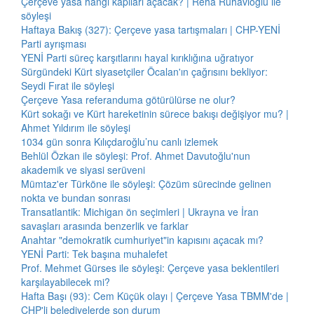
Çerçeve yasa hangi kapıları açacak? | Reha Ruhavioğlu ile
söyleşi
Haftaya Bakış (327): Çerçeve yasa tartışmaları | CHP-YENİ
Parti ayrışması
YENİ Parti süreç karşıtlarını hayal kırıklığına uğratıyor
Sürgündeki Kürt siyasetçiler Öcalan'ın çağrısını bekliyor:
Seydi Fırat ile söyleşi
Çerçeve Yasa referanduma götürülürse ne olur?
Kürt sokağı ve Kürt hareketinin sürece bakışı değişiyor mu? |
Ahmet Yıldırım ile söyleşi
1034 gün sonra Kılıçdaroğlu’nu canlı izlemek
Behlül Özkan ile söyleşi: Prof. Ahmet Davutoğlu'nun
akademik ve siyasi serüveni
Mümtaz'er Türköne ile söyleşi: Çözüm sürecinde gelinen
nokta ve bundan sonrası
Transatlantik: Michigan ön seçimleri | Ukrayna ve İran
savaşları arasında benzerlik ve farklar
Anahtar "demokratik cumhuriyet"in kapısını açacak mı?
YENİ Parti: Tek başına muhalefet
Prof. Mehmet Gürses ile söyleşi: Çerçeve yasa beklentileri
karşılayabilecek mi?
Hafta Başı (93): Cem Küçük olayı | Çerçeve Yasa TBMM'de |
CHP'li belediyelerde son durum