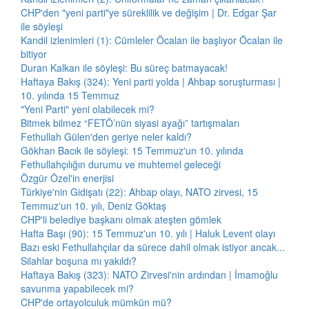
CHP'den "yeni parti"ye süreklilik ve değişim | Dr. Edgar Şar
ile söyleşi
Kandil izlenimleri (1): Cümleler Öcalan ile başlıyor Öcalan ile
bitiyor
Duran Kalkan ile söyleşi: Bu süreç batmayacak!
Haftaya Bakış (324): Yeni parti yolda | Ahbap soruşturması |
10. yılında 15 Temmuz
"Yeni Parti" yeni olabilecek mi?
Bitmek bilmez “FETÖ’nün siyasi ayağı” tartışmaları
Fethullah Gülen'den geriye neler kaldı?
Gökhan Bacık ile söyleşi: 15 Temmuz'un 10. yılında
Fethullahçılığın durumu ve muhtemel geleceği
Özgür Özel'in enerjisi
Türkiye'nin Gidişatı (22): Ahbap olayı, NATO zirvesi, 15
Temmuz'un 10. yılı, Deniz Göktaş
CHP'li belediye başkanı olmak ateşten gömlek
Hafta Başı (90): 15 Temmuz'un 10. yılı | Haluk Levent olayı
Bazı eski Fethullahçılar da sürece dahil olmak istiyor ancak...
Silahlar boşuna mı yakıldı?
Haftaya Bakış (323): NATO Zirvesi'nin ardından | İmamoğlu
savunma yapabilecek mi?
CHP'de ortayolculuk mümkün mü?