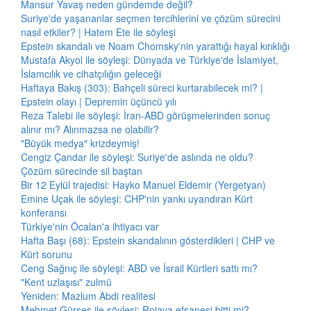
Mansur Yavaş neden gündemde değil?
Suriye'de yaşananlar seçmen tercihlerini ve çözüm sürecini
nasıl etkiler? | Hatem Ete ile söyleşi
Epstein skandalı ve Noam Chomsky'nin yarattığı hayal kırıklığı
Mustafa Akyol ile söyleşi: Dünyada ve Türkiye'de İslamiyet,
İslamcılık ve cihatçılığın geleceği
Haftaya Bakış (303): Bahçeli süreci kurtarabilecek mi? |
Epstein olayı | Depremin üçüncü yılı
Reza Talebi ile söyleşi: İran-ABD görüşmelerinden sonuç
alınır mı? Alınmazsa ne olabilir?
"Büyük medya" krizdeymiş!
Cengiz Çandar ile söyleşi: Suriye'de aslında ne oldu?
Çözüm sürecinde sil baştan
Bir 12 Eylül trajedisi: Hayko Manuel Eldemir (Yergetyan)
Emine Uçak ile söyleşi: CHP'nin yankı uyandıran Kürt
konferansı
Türkiye'nin Öcalan'a ihtiyacı var
Hafta Başı (68): Epstein skandalının gösterdikleri | CHP ve
Kürt sorunu
Ceng Sağnıç ile söyleşi: ABD ve İsrail Kürtleri sattı mı?
"Kent uzlaşısı" zulmü
Yeniden: Mazlum Abdi realitesi
Mehmet Gürses ile söyleşi: Rojava efsanesi bitti mi?