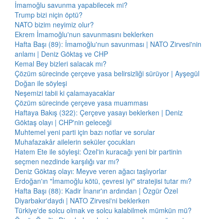
İmamoğlu savunma yapabilecek mi?
Trump bizi niçin öptü?
NATO bizim neyimiz olur?
Ekrem İmamoğlu'nun savunmasını beklerken
Hafta Başı (89): İmamoğlu'nun savunması | NATO Zirvesi'nin
anlamı | Deniz Göktaş ve CHP
Kemal Bey bizleri salacak mı?
Çözüm sürecinde çerçeve yasa belirsizliği sürüyor | Ayşegül
Doğan ile söyleşi
Neşemizi tabii ki çalamayacaklar
Çözüm sürecinde çerçeve yasa muamması
Haftaya Bakış (322): Çerçeve yasayı beklerken | Deniz
Göktaş olayı | CHP'nin geleceği
Muhtemel yeni parti için bazı notlar ve sorular
Muhafazakâr ailelerin seküler çocukları
Hatem Ete ile söyleşi: Özel'in kuracağı yeni bir partinin
seçmen nezdinde karşılığı var mı?
Deniz Göktaş olayı: Meyve veren ağacı taşlıyorlar
Erdoğan'ın "İmamoğlu kötü, çevresi iyi" stratejisi tutar mı?
Hafta Başı (88): Kadir İnanır'ın ardından | Özgür Özel
Diyarbakır'daydı | NATO Zirvesi'ni beklerken
Türkiye'de solcu olmak ve solcu kalabilmek mümkün mü?