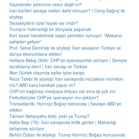
Gazeteciler yeterince cesur değil mi?
İran kürtleri savaşa neden dahil olmuyor? | Ceng Sağnıç ile
söyleşi
Siyasetçilerin özel hayatı var mıdır?
Trump'ın hükmettiği bir dünyada yaşamak
Kürt siyasi hareketinde taşlar yerinden oynuyor: "Mekanın
sahipleri geliyor"
Prof. Selva Demiralp ile söyleşi: İran savaşının Türkiye ve
dünya ekonomisine etkileri
Haftaya Bakış (309): CHP'ye operasyonlar sürüyor | Süreçte
duraklama devri | İran savaşı ve Türkiye
Akın Gürlek olayında saflar iyice karıştı
Reza Talebi ile söyleşi: İran savaşında müzakere mümkün
mü? ABD kara harekatı yapar mı?
CHP'nin bağımsız medyaya ihtiyacı var ama işi çok zor
Fethullahçılar CHP'ye operasyon mu çekiyor?
Transatlantik: Hürmüz Boğazı bilmecesi | Savaşın ABD'ye
etkileri
Tamam Netanyahu kötü, peki ya Trump?
Hafta Başı (75): İran savaşında kritik günler | Malvarlığı
tartışması sürüyor
Behlül Özkan ile söyleşi: Trump Hürmüz Boğazı konusunda