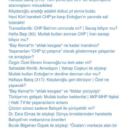
atanmışların mücadelesi
Kılıçdaroğlu aradığı adaleti dokuz yıl sonra buldu
Hani Kürt hareketi CHP'ye karşı Erdoğan'ın yanında saf
tutacaktı!
Transatlantik: CHP Batı'nın umrunda mı? | Savaş bitiyor mu?
Hafta Başı (83): Mutlak butlan sonrası CHP | İran savaşı
bitiyor mu?
"Bay Kemal"in "ahlak kavgası" ne kadar inandırıcı?
Yaşananları "CHP içi çatışma" olarak göstermeye çalışanlar
ne amaçlıyor?
Özgür Özel Ekrem İmamoğlu'nu terk eder mi?
Sahadaki Kimlik: Amedspor | Vahap Coşkun ile söyleşi
Mutlak butlan Erdoğan'ın derdine derman olur mu?
Haftaya Bakış (317): Kılıçdaroğlu geri dönüyor | Özel ne
yapacak?
"Bay Kemal"in "ahlak kavgası" ve "iktidar yürüyüşü"
Türkiye'nin gidişatı: Mutlak butlan beklentisi | AKP-MHP ilişkisi
| Halk TV'de yaşananların anlamı
Çözüm süreci sadece Bahçeli ile yürüyebilir mi?
Dr. Esra Elmas ile söyleşi: Dünya örneklerinden hareketle
Bahçeli'nin mekanizma önerileri
Burak Bilgehan Özpek ile söyleşi: "Öcalan’ı merkeze alan bir