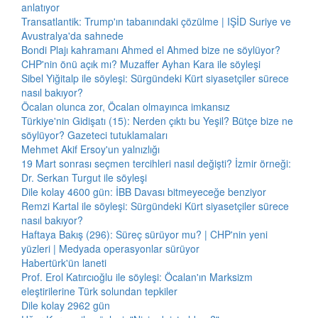
anlatıyor
Transatlantik: Trump'ın tabanındaki çözülme | IŞİD Suriye ve
Avustralya'da sahnede
Bondi Plajı kahramanı Ahmed el Ahmed bize ne söylüyor?
CHP'nin önü açık mı? Muzaffer Ayhan Kara ile söyleşi
Sibel Yiğitalp ile söyleşi: Sürgündeki Kürt siyasetçiler sürece
nasıl bakıyor?
Öcalan olunca zor, Öcalan olmayınca imkansız
Türkiye'nin Gidişatı (15): Nerden çıktı bu Yeşil? Bütçe bize ne
söylüyor? Gazeteci tutuklamaları
Mehmet Akif Ersoy'un yalnızlığı
19 Mart sonrası seçmen tercihleri nasıl değişti? İzmir örneği:
Dr. Serkan Turgut ile söyleşi
Dile kolay 4600 gün: İBB Davası bitmeyeceğe benziyor
Remzi Kartal ile söyleşi: Sürgündeki Kürt siyasetçiler sürece
nasıl bakıyor?
Haftaya Bakış (296): Süreç sürüyor mu? | CHP'nin yeni
yüzleri | Medyada operasyonlar sürüyor
Habertürk'ün laneti
Prof. Erol Katırcıoğlu ile söyleşi: Öcalan'ın Marksizm
eleştirilerine Türk solundan tepkiler
Dile kolay 2962 gün