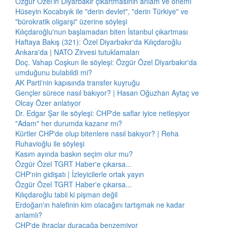
Özgür Özel'in Diyarbakır çıkartmasının anlam ve önemi
Hüseyin Kocabıyık ile "derin devlet", "derin Türkiye" ve
"bürokratik oligarşi" üzerine söyleşi
Kılıçdaroğlu'nun başlamadan biten İstanbul çıkartması
Haftaya Bakış (321): Özel Diyarbakır'da Kılıçdaroğlu
Ankara'da | NATO Zirvesi tutuklamaları
Doç. Vahap Coşkun ile söyleşi: Özgür Özel Diyarbakır'da
umduğunu bulabildi mi?
AK Parti'nin kapısında transfer kuyruğu
Gençler sürece nasıl bakıyor? | Hasan Oğuzhan Aytaç ve
Olcay Özer anlatıyor
Dr. Edgar Şar ile söyleşi: CHP'de saflar iyice netleşiyor
"Adam" her durumda kazanır mı?
Kürtler CHP'de olup bitenlere nasıl bakıyor? | Reha
Ruhavioğlu ile söyleşi
Kasım ayında baskın seçim olur mu?
Özgür Özel TGRT Haber'e çıkarsa...
CHP'nin gidişatı | İzleyicilerle ortak yayın
Özgür Özel TGRT Haber'e çıkarsa...
Kılıçdaroğlu tabii ki pişman değil
Erdoğan'ın halefinin kim olacağını tartışmak ne kadar
anlamlı?
CHP'de ihraçlar duracağa benzemiyor