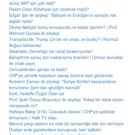
süreç AKP için çok riskli"
Rasim Ozan Kütahyalı için üzülmeli miyiz?
Edgar Şar ile söyleşi: "Bahçeli ve Erdoğan'ın süreçte risk
algıları farklı"
Devlet Bahçeli süreç konusunda ne kadar samimi? | Prof.
Mehmet Gürses ile söyleşi
Transatlantik: Trump Çin'de ne umdu ne buldu? | Hürmüz
Boğazı bilmecesi
Selahattin Demirtaş'ı bir rahat bırakmıyorlar!
Bahçeli'nin süreç için mekanizma önerileri | Uzman konuklar
ile ortak yayın
Cemaatlerden geriye ne kaldı?
CHP'ye yönelik topyekun savaş üzerine bazı gözlemler
Amberin Zaman ile söyleşi: "Suriye Kürtleri kazanımlarını
korumanın Şam'dan geçtiğini kavradı"
Evet, hedefte Özgür Özel var
Prof. Şule Özsoy Boyunsuz ile söyleşi: Yoksa bir daha seçim
olmayacak mı?
Haftaya Bakış (316): Casusluk davası | CHP'ye saldırılar
tırmanıyor | Halk TV olayı
Mevcut yargı sistemi en ufak bir iyimserliğe bile izin vermiyor
Öcalan artık gazetecilere konuşmalı, ben talibim!