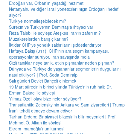
Erdoğan var, Orban’ın yaşadığı hezimet
Netanyahu ve diğer İsrail yöneticileri niçin Erdoğan'ı hedef
alıyor?
Türkiye normalleşebilecek mi?
Sürecin ve Türkiye'nin Demirtaş'a ihtiyacı var
Reza Talebi ile söyleşi: Ateşkes İran'ın zaferi mi?
Müzakerelerden barış çıkar mı?
İktidar CHP'ye yönelik saldırılarını şiddetlendiriyor
Haftaya Bakış (311): CHP'nin ara seçim kampanyası,
operasyonlar sürüyor, İran savaşında mola
Gizli tanıklar neye tanık, etkin pişmanlar neden pişman?
Dünyada ve Türkiye'de yaşananlar seçmenlerin duygularını
nasıl etkiliyor? | Prof. Seda Demiralp
Salı günleri Devlet Bahçeli dinlemek
19 Mart sürecinin birinci yılında Türkiye'nin ruh hali: Dr.
Erman Bakırcı ile söyleşi
Yılmaz Özdil olayı bize neler söylüyor?
Transatlantik: Zelensky'nin Ankara ve Şam ziyaretleri | Trump
İran'ı tehdit etmeye devam ediyor
Tarhan Erdem: Bir siyaset bilgesinin bilinmeyenleri | Prof.
Mehmet Ö. Alkan ile söyleşi
Ekrem İmamoğlu'nun karnesi