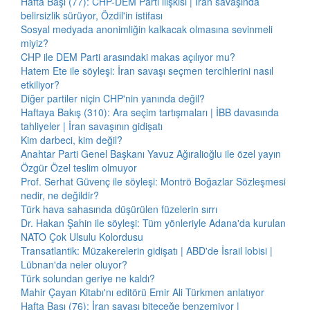
Hafta Başı (77): CHP-DEM Parti ilişkisi | İran savaşında
belirsizlik sürüyor, Özdil'in istifası
Sosyal medyada anonimliğin kalkacak olmasına sevinmeli
miyiz?
CHP ile DEM Parti arasındaki makas açılıyor mu?
Hatem Ete ile söyleşi: İran savaşı seçmen tercihlerini nasıl
etkiliyor?
Diğer partiler niçin CHP'nin yanında değil?
Haftaya Bakış (310): Ara seçim tartışmaları | İBB davasında
tahliyeler | İran savaşının gidişatı
Kim darbeci, kim değil?
Anahtar Parti Genel Başkanı Yavuz Ağıralioğlu ile özel yayın
Özgür Özel teslim olmuyor
Prof. Serhat Güvenç ile söyleşi: Montrö Boğazlar Sözleşmesi
nedir, ne değildir?
Türk hava sahasında düşürülen füzelerin sırrı
Dr. Hakan Şahin ile söyleşi: Tüm yönleriyle Adana'da kurulan
NATO Çok Ulsulu Kolordusu
Transatlantik: Müzakerelerin gidişatı | ABD'de İsrail lobisi |
Lübnan'da neler oluyor?
Türk solundan geriye ne kaldı?
Mahir Çayan Kitabı'nı editörü Emir Ali Türkmen anlatıyor
Hafta Başı (76): İran savaşı biteceğe benzemiyor |