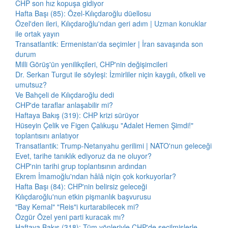
CHP son hız kopuşa gidiyor
Hafta Başı (85): Özel-Kılıçdaroğlu düellosu
Özel'den ileri, Kılıçdaroğlu'ndan geri adım | Uzman konuklar
ile ortak yayın
Transatlantik: Ermenistan'da seçimler | İran savaşında son
durum
Milli Görüş'ün yenilikçileri, CHP'nin değişimcileri
Dr. Serkan Turgut ile söyleşi: İzmirliler niçin kaygılı, öfkeli ve
umutsuz?
Ve Bahçeli de Kılıçdaroğlu dedi
CHP'de taraflar anlaşabilir mi?
Haftaya Bakış (319): CHP krizi sürüyor
Hüseyin Çelik ve Figen Çalıkuşu "Adalet Hemen Şimdi!"
toplantısını anlatıyor
Transatlantik: Trump-Netanyahu gerilimi | NATO'nun geleceği
Evet, tarihe tanıklık ediyoruz da ne oluyor?
CHP'nin tarihi grup toplantısının ardından
Ekrem İmamoğlu'ndan hâlâ niçin çok korkuyorlar?
Hafta Başı (84): CHP'nin belirsiz geleceği
Kılıçdaroğlu'nun etkin pişmanlık başvurusu
"Bay Kemal" "Reis"i kurtarabilecek mi?
Özgür Özel yeni parti kuracak mı?
Haftaya Bakış (318): Tüm yönleriyle CHP'de seçilmişlerle