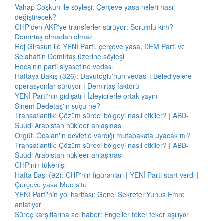
Vahap Coşkun ile söyleşi: Çerçeve yasa neleri nasıl
değiştirecek?
CHP'den AKP'ye transferler sürüyor: Sorumlu kim?
Demirtaş olmadan olmaz
Roj Girasun ile YENİ Parti, çerçeve yasa, DEM Parti ve
Selahattin Demirtaş üzerine söyleşi
Hoca'nın parti siyasetine vedası
Haftaya Bakış (326): Davutoğlu'nun vedası | Belediyelere
operasyonlar sürüyor | Demirtaş faktörü
YENİ Parti'nin gidişatı | İzleyicilerle ortak yayın
Sinem Dedetaş'ın suçu ne?
Transatlantik: Çözüm süreci bölgeyi nasıl etkiler? | ABD-
Suudi Arabistan nükleer anlaşması
Örgüt, Öcalan'ın devletle vardığı mutabakata uyacak mı?
Transatlantik: Çözüm süreci bölgeyi nasıl etkiler? | ABD-
Suudi Arabistan nükleer anlaşması
CHP'nin tükenişi
Hafta Başı (92): CHP'nin figüranları | YENİ Parti start verdi |
Çerçeve yasa Meclis'te
YENİ Parti'nin yol haritası: Genel Sekreter Yunus Emre
anlatıyor
Süreç karşıtlarına acı haber: Engeller teker teker aşılıyor