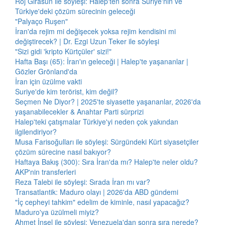
Roj Girasun ile söyleşi: Halep'ten sonra Suriye'nin ve
Türkiye'deki çözüm sürecinin geleceği
"Palyaço Ruşen"
İran'da rejim mi değişecek yoksa rejim kendisini mi
değiştirecek? | Dr. Ezgi Uzun Teker ile söyleşi
"Sizi gidi 'kripto Kürtçüler' sizi!"
Hafta Başı (65): İran'ın geleceği | Halep'te yaşananlar |
Gözler Grönland'da
İran için üzülme vakti
Suriye'de kim terörist, kim değil?
Seçmen Ne Diyor? | 2025'te siyasette yaşananlar, 2026'da
yaşanabilecekler & Anahtar Parti sürprizi
Halep'teki çatışmalar Türkiye'yi neden çok yakından
ilgilendiriyor?
Musa Farisoğulları ile söyleşi: Sürgündeki Kürt siyasetçiler
çözüm sürecine nasıl bakıyor?
Haftaya Bakış (300): Sıra İran'da mı? Halep'te neler oldu?
AKP'nin transferleri
Reza Talebi ile söyleşi: Sırada İran mı var?
Transatlantik: Maduro olayı | 2026'da ABD gündemi
"İç cepheyi tahkim" edelim de kiminle, nasıl yapacağız?
Maduro'ya üzülmeli miyiz?
Ahmet İnsel ile söyleşi: Venezuela'dan sonra sıra nerede?