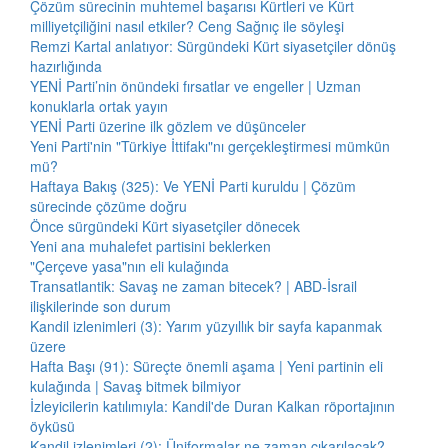
Çözüm sürecinin muhtemel başarısı Kürtleri ve Kürt
milliyetçiliğini nasıl etkiler? Ceng Sağnıç ile söyleşi
Remzi Kartal anlatıyor: Sürgündeki Kürt siyasetçiler dönüş
hazırlığında
YENİ Parti’nin önündeki fırsatlar ve engeller | Uzman
konuklarla ortak yayın
YENİ Parti üzerine ilk gözlem ve düşünceler
Yeni Parti'nin "Türkiye İttifakı"nı gerçekleştirmesi mümkün
mü?
Haftaya Bakış (325): Ve YENİ Parti kuruldu | Çözüm
sürecinde çözüme doğru
Önce sürgündeki Kürt siyasetçiler dönecek
Yeni ana muhalefet partisini beklerken
"Çerçeve yasa"nın eli kulağında
Transatlantik: Savaş ne zaman bitecek? | ABD-İsrail
ilişkilerinde son durum
Kandil izlenimleri (3): Yarım yüzyıllık bir sayfa kapanmak
üzere
Hafta Başı (91): Süreçte önemli aşama | Yeni partinin eli
kulağında | Savaş bitmek bilmiyor
İzleyicilerin katılımıyla: Kandil'de Duran Kalkan röportajının
öyküsü
Kandil izlenimleri (2): Üniformalar ne zaman çıkarılacak?