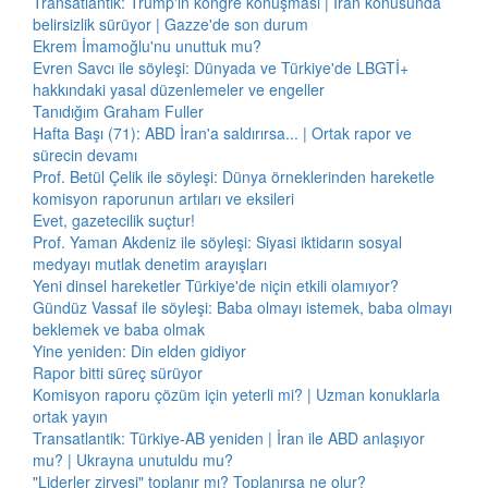
Transatlantik: Trump'ın kongre konuşması | İran konusunda
belirsizlik sürüyor | Gazze'de son durum
Ekrem İmamoğlu'nu unuttuk mu?
Evren Savcı ile söyleşi: Dünyada ve Türkiye'de LBGTİ+
hakkındaki yasal düzenlemeler ve engeller
Tanıdığım Graham Fuller
Hafta Başı (71): ABD İran'a saldırırsa... | Ortak rapor ve
sürecin devamı
Prof. Betül Çelik ile söyleşi: Dünya örneklerinden hareketle
komisyon raporunun artıları ve eksileri
Evet, gazetecilik suçtur!
Prof. Yaman Akdeniz ile söyleşi: Siyasi iktidarın sosyal
medyayı mutlak denetim arayışları
Yeni dinsel hareketler Türkiye'de niçin etkili olamıyor?
Gündüz Vassaf ile söyleşi: Baba olmayı istemek, baba olmayı
beklemek ve baba olmak
Yine yeniden: Din elden gidiyor
Rapor bitti süreç sürüyor
Komisyon raporu çözüm için yeterli mi? | Uzman konuklarla
ortak yayın
Transatlantik: Türkiye-AB yeniden | İran ile ABD anlaşıyor
mu? | Ukrayna unutuldu mu?
"Liderler zirvesi" toplanır mı? Toplanırsa ne olur?