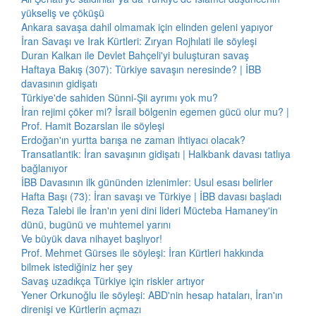
yükseliş ve çöküşü
Ankara savaşa dahil olmamak için elinden geleni yapıyor
İran Savaşı ve Irak Kürtleri: Zıryan Rojhılati ile söyleşi
Duran Kalkan ile Devlet Bahçeli'yi buluşturan savaş
Haftaya Bakış (307): Türkiye savaşın neresinde? | İBB
davasının gidişatı
Türkiye'de sahiden Sünni-Şii ayrımı yok mu?
İran rejimi çöker mi? İsrail bölgenin egemen gücü olur mu? |
Prof. Hamit Bozarslan ile söyleşi
Erdoğan'ın yurtta barışa ne zaman ihtiyacı olacak?
Transatlantik: İran savaşının gidişatı | Halkbank davası tatlıya
bağlanıyor
İBB Davasının ilk gününden izlenimler: Usul esası belirler
Hafta Başı (73): İran savaşı ve Türkiye | İBB davası başladı
Reza Talebi ile İran'ın yeni dini lideri Mücteba Hamaney'in
dünü, bugünü ve muhtemel yarını
Ve büyük dava nihayet başlıyor!
Prof. Mehmet Gürses ile söyleşi: İran Kürtleri hakkında
bilmek istediğiniz her şey
Savaş uzadıkça Türkiye için riskler artıyor
Yener Orkunoğlu ile söyleşi: ABD'nin hesap hataları, İran'ın
direnişi ve Kürtlerin açmazı