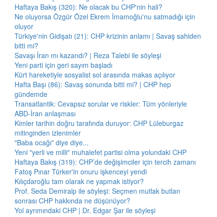
Haftaya Bakış (320): Ne olacak bu CHP'nin hali?
Ne oluyorsa Özgür Özel Ekrem İmamoğlu'nu satmadığı için
oluyor
Türkiye'nin Gidişatı (21): CHP krizinin anlamı | Savaş sahiden
bitti mi?
Savaşı İran mı kazandı? | Reza Talebi ile söyleşi
Yeni parti için geri sayım başladı
Kürt hareketiyle sosyalist sol arasında makas açılıyor
Hafta Başı (86): Savaş sonunda bitti mi? | CHP hep
gündemde
Transatlantik: Cevapsız sorular ve riskler: Tüm yönleriyle
ABD-İran anlaşması
Kimler tarihin doğru tarafında duruyor: CHP Lüleburgaz
mitinginden izlenimler
"Baba ocağı" diye diye...
Yeni "yerli ve milli" muhalefet partisi olma yolundaki CHP
Haftaya Bakış (319): CHP’de değişimciler için tercih zamanı
Fatoş Pınar Türker'in onuru işkenceyi yendi
Kılıçdaroğlu tam olarak ne yapmak istiyor?
Prof. Seda Demiralp ile söyleşi: Seçmen mutlak butlan
sonrası CHP hakkında ne düşünüyor?
Yol ayrımındaki CHP | Dr. Edgar Şar ile söyleşi