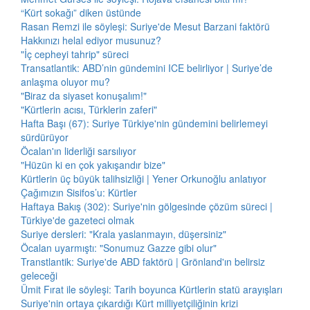
“Kürt sokağı” diken üstünde
Rasan Remzi ile söyleşi: Suriye'de Mesut Barzani faktörü
Hakkınızı helal ediyor musunuz?
"İç cepheyi tahrip" süreci
Transatlantik: ABD’nin gündemini ICE belirliyor | Suriye’de
anlaşma oluyor mu?
"Biraz da siyaset konuşalım!"
"Kürtlerin acısı, Türklerin zaferi"
Hafta Başı (67): Suriye Türkiye'nin gündemini belirlemeyi
sürdürüyor
Öcalan'ın liderliği sarsılıyor
"Hüzün ki en çok yakışandır bize"
Kürtlerin üç büyük talihsizliği | Yener Orkunoğlu anlatıyor
Çağımızın Sisifos’u: Kürtler
Haftaya Bakış (302): Suriye'nin gölgesinde çözüm süreci |
Türkiye'de gazeteci olmak
Suriye dersleri: "Krala yaslanmayın, düşersiniz"
Öcalan uyarmıştı: "Sonumuz Gazze gibi olur"
Transtlantik: Suriye'de ABD faktörü | Grönland'ın belirsiz
geleceği
Ümit Fırat ile söyleşi: Tarih boyunca Kürtlerin statü arayışları
Suriye'nin ortaya çıkardığı Kürt milliyetçiliğinin krizi