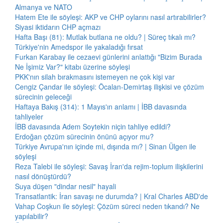
Almanya ve NATO
Hatem Ete ile söyleşi: AKP ve CHP oylarını nasıl artırabilirler?
Siyasi iktidarın CHP açmazı
Hafta Başı (81): Mutlak butlana ne oldu? | Süreç tıkalı mı?
Türkiye'nin Amedspor ile yakaladığı fırsat
Furkan Karabay ile cezaevi günlerini anlattığı "Bizim Burada
Ne İşimiz Var?" kitabı üzerine söyleşi
PKK'nın silah bırakmasını istemeyen ne çok kişi var
Cengiz Çandar ile söyleşi: Öcalan-Demirtaş ilişkisi ve çözüm
sürecinin geleceği
Haftaya Bakış (314): 1 Mayıs'ın anlamı | İBB davasında
tahliyeler
İBB davasında Adem Soytekin niçin tahliye edildi?
Erdoğan çözüm sürecinin önünü açıyor mu?
Türkiye Avrupa'nın içinde mi, dışında mı? | Sinan Ülgen ile
söyleşi
Reza Talebi ile söyleşi: Savaş İran'da rejim-toplum ilişkilerini
nasıl dönüştürdü?
Suya düşen "dindar nesil" hayali
Transatlantik: İran savaşı ne durumda? | Kral Charles ABD'de
Vahap Coşkun ile söyleşi: Çözüm süreci neden tıkandı? Ne
yapılabilir?