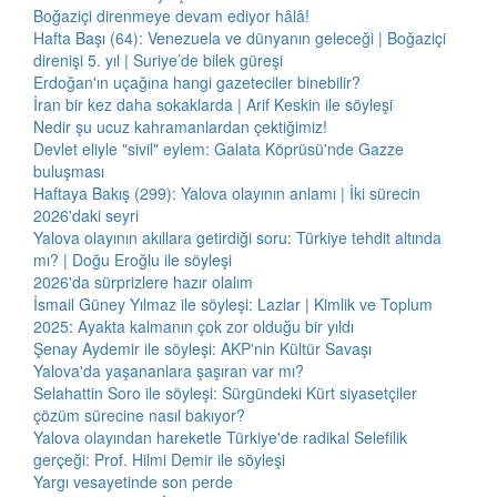
Boğaziçi direnmeye devam ediyor hâlâ!
Hafta Başı (64): Venezuela ve dünyanın geleceği | Boğaziçi
direnişi 5. yıl | Suriye’de bilek güreşi
Erdoğan'ın uçağına hangi gazeteciler binebilir?
İran bir kez daha sokaklarda | Arif Keskin ile söyleşi
Nedir şu ucuz kahramanlardan çektiğimiz!
Devlet eliyle "sivil" eylem: Galata Köprüsü'nde Gazze
buluşması
Haftaya Bakış (299): Yalova olayının anlamı | İki sürecin
2026'daki seyri
Yalova olayının akıllara getirdiği soru: Türkiye tehdit altında
mı? | Doğu Eroğlu ile söyleşi
2026'da sürprizlere hazır olalım
İsmail Güney Yılmaz ile söyleşi: Lazlar | Kimlik ve Toplum
2025: Ayakta kalmanın çok zor olduğu bir yıldı
Şenay Aydemir ile söyleşi: AKP'nin Kültür Savaşı
Yalova'da yaşananlara şaşıran var mı?
Selahattin Soro ile söyleşi: Sürgündeki Kürt siyasetçiler
çözüm sürecine nasıl bakıyor?
Yalova olayından hareketle Türkiye'de radikal Selefilik
gerçeği: Prof. Hilmi Demir ile söyleşi
Yargı vesayetinde son perde