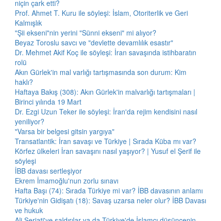
niçin çark etti?
Prof. Ahmet T. Kuru ile söyleşi: İslam, Otoriterlik ve Geri
Kalmışlık
"Şii ekseni"nin yerini "Sünni ekseni" mi alıyor?
Beyaz Toroslu savcı ve "devlette devamlılık esastır"
Dr. Mehmet Akif Koç ile söyleşi: İran savaşında istihbaratın
rolü
Akın Gürlek'in mal varlığı tartışmasında son durum: Kim
haklı?
Haftaya Bakış (308): Akın Gürlek'in malvarlığı tartışmaları |
Birinci yılında 19 Mart
Dr. Ezgi Uzun Teker ile söyleşi: İran'da rejim kendisini nasıl
yeniliyor?
"Varsa bir belgesi gitsin yargıya"
Transatlantik: İran savaşı ve Türkiye | Sırada Küba mı var?
Körfez ülkeleri İran savaşını nasıl yaşıyor? | Yusuf el Şerif ile
söyleşi
İBB davası sertleşiyor
Ekrem İmamoğlu'nun zorlu sınavı
Hafta Başı (74): Sırada Türkiye mi var? İBB davasının anlamı
Türkiye'nin Gidişatı (18): Savaş uzarsa neler olur? İBB Davası
ve hukuk
Ali Şeriati'ye saldırılar ya da Türkiye'de İslamcı düşüncenin