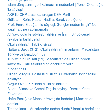
İslam dünyasının geri kalmasının nedenleri | Yener Orkunoğlu
ile söyleşi
AKP ile CHP arasında sıkışan DEM Parti
Gülistan, Rojin, Rabia, Nadira, Burak ve diğerleri
Prof. Emre Erdoğan ile söyleşi: Gençler neden hınçlı? Ne
yapılmalı, ne yapılmamalı?
Ali Yaycıoğlu ile söyleşi: Türkiye ve İran | Bir bölgesel
rekabetin tarihi gelişimi
Okul saldırıları: Tabii ki siyasi
Haftaya Bakış (312): Okul saldırılarının anlamı | Macaristan
Türkiye'ye benziyor mu?
Türkiye'nin Gidişatı (19): Macaristan'da Orban neden
kaybetti? Okul saldırıları önlenebilir miydi?
Kindar nesil
Orhan Miroğlu "Posta Kutusu 213 Diyarbakır" belgeselini
anlatıyor
Özgür Özel AKP'lilerin aklını çelebilir mi
Bülent Bilmez ve Cemal Taş ile söyleşi: Dersim Kırımı
Envanteri
Hafta Başı (78): Mansur Yavaş da hedefte | Macaristan
dersleri
Transatlantik: Müzakereler neden durdu? İsrail’in hedefinde