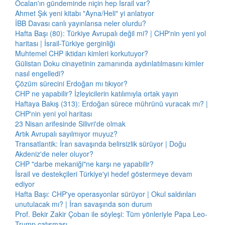
Öcalan'ın gündeminde niçin hep İsrail var?
Ahmet Şık yeni kitabı "Ayna/Heli" yi anlatıyor
İBB Davası canlı yayınlansa neler olurdu?
Hafta Başı (80): Türkiye Avrupalı değil mi? | CHP'nin yeni yol
haritası | İsrail-Türkiye gerginliği
Muhtemel CHP iktidarı kimleri korkutuyor?
Gülistan Doku cinayetinin zamanında aydınlatılmasını kimler
nasıl engelledi?
Çözüm sürecini Erdoğan mı tıkıyor?
CHP ne yapabilir? İzleyicilerin katılımıyla ortak yayın
Haftaya Bakış (313): Erdoğan sürece mührünü vuracak mı? |
CHP'nin yeni yol haritası
23 Nisan arifesinde Silivri'de olmak
Artık Avrupalı sayılmıyor muyuz?
Transatlantik: İran savaşında belirsizlik sürüyor | Doğu
Akdeniz'de neler oluyor?
CHP "darbe mekaniği"ne karşı ne yapabilir?
İsrail ve destekçileri Türkiye'yi hedef göstermeye devam
ediyor
Hafta Başı: CHP'ye operasyonlar sürüyor | Okul saldırıları
unutulacak mı? | İran savaşında son durum
Prof. Bekir Zakir Çoban ile söyleşi: Tüm yönleriyle Papa Leo-
Trump çatışması