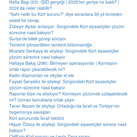
Hafta Başı (63): IŞİD gerçeği | 2025'ten geriye ne kaldı? |
2026'da neler olabilir?
"Sahi nedir bu Kürt sorunu?" diye soranlara 30 yıl önceden
esaslı bir cevap
Zübeyir Aydar anlatıyor: Sürgündeki Kürt siyasetçiler çözüm
sürecine nasıl bakıyor?
Suriye'de bilek güreşi sürüyor
Temkinli iyimserlikten temkinli kötümserliğe
Mustafa Sarıkaya ile söyleşi: Sürgündeki Kürt siyasetçiler
çözüm sürecine nasıl bakıyor
Haftaya Bakış (298): Bitmeyen operasyonlar | Komisyon
ortak rapor çıkarabilecek mi?
Kadın düşmanları ve ırkçılar el ele
Faysal Sarıyıldız ile söyleşi: Sürgündeki Kürt siyasetçiler
çözüm sürecine nasıl bakıyor
Raporlar bize ne söylüyor? Komisyon çözümde uzlaşabilecek
mi? Uzman konuklarla ortak yayın
Taner Akçam ile söyleşi: Ortadoğu'da İsrail ve Türkiye'nin
hegemonya savaşları
Kürt sorununda İsrail faktörü
Hişyar Özsoy ile söyleşi: Sürgündeki siyasetçiler sürece nasıl
bakıyor?
CHP'nin Kürt sorunu ve Leyla Zana sınavı